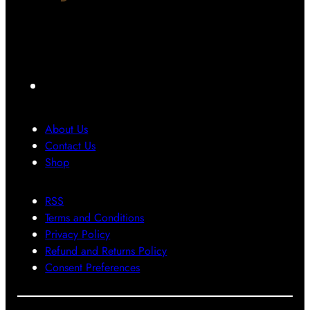
F
a
c
About Us
e
Contact Us
b
Shop
o
RSS
o
Terms and Conditions
k
Privacy Policy
Refund and Returns Policy
Consent Preferences