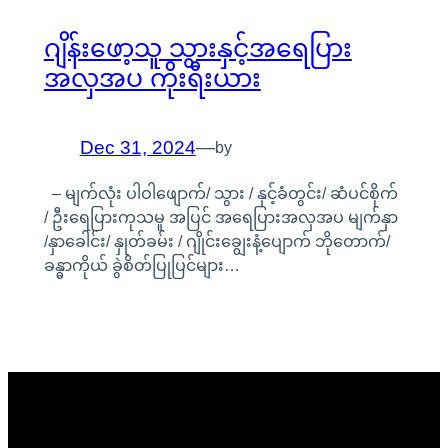
ဂျိန်းဖော့သူ သွားနှင့်အရေပြား
အလှအပ ကိုးရီးယား
Dec 31, 2024
—
by
– မျက်လုံး ပါဝါဖျောက်/ သွား / နှင့်ခံတွင်း/ ဆံပင်စိုက်
/ ဦးရေပြားကုသမူ အပြင် အရေပြားအလှအပ မျက်နှာ
/နှာခေါင်း/ နှုတ်ခမ်း / ဂျိုင်းချွေးနံ့ပျောက် ဘိုတောက်/
ခန္ဓာကိုယ် ခွဲစိတ်ပြုပြင်များ…