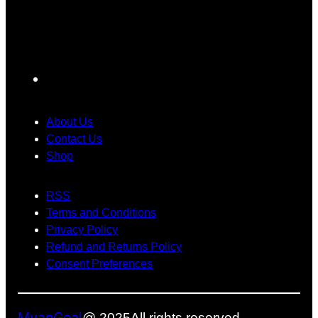
F
a
c
About Us
e
Contact Us
Shop
b
o
RSS
o
Terms and Conditions
k
Privacy Policy
Refund and Returns Policy
Consent Preferences
MyanGoal
@ 2025
All rights reserved.