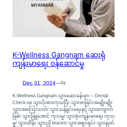
K-Wellness Gangnam ဆေးရုံ
ကျန်းမာရေး ဝန်ဆောင်မှု
Dec 31, 2024
—
by
K-Wellness Gangnam သွားဆေးခန်းမှာ- – Dental
Check-up သွားပိုးစားကုသပြီး သွားဖာခြင်းအမျိုးမျိုး
သွားအကြောသတ်/ သွားသန့်ရှင်းရေးနှင့် သွားကျောက်
ခြစ်/ သွားဖြူအောင် ကုသမှု/ သွားဖုံးကျန်းမာရေး ကုသ
မှု/ သွားထိန်း သွားညှိ braces/ သွားအစွပ်စွပ်/ သွားနှုတ်