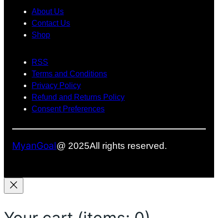
c
About Us
e
Contact Us
Shop
b
o
RSS
o
Terms and Conditions
k
Privacy Policy
Refund and Returns Policy
Consent Preferences
MyanGoal
@ 2025
All rights reserved.