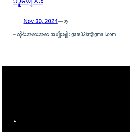
ဘူဖျောင်း
Nov 30, 2024
—
by
– ထိုင်းအစားအစာ အမျိုးမျိုး gate32kr@gmail.com
F
a