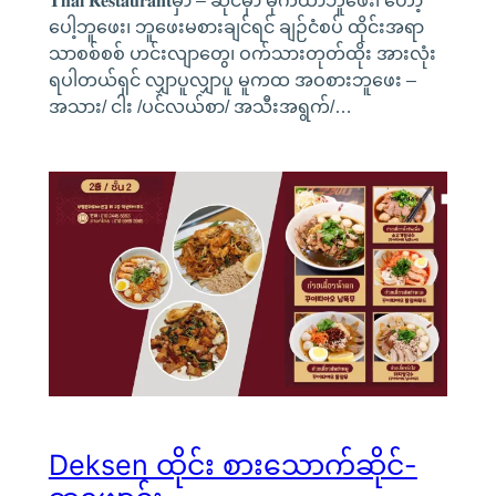
𝐓𝐡𝐚𝐢 𝐑𝐞𝐬𝐭𝐚𝐮𝐫𝐚𝐧𝐭မှာ – ဆိုင်မှာ မုကထာဘူဖေး၊ ဟော့
ပေါ့ဘူဖေး၊ ဘူဖေးမစားချင်ရင် ချဉ်ငံစပ် ထိုင်းအရာ
သာစစ်စစ် ဟင်းလျာတွေ၊ ဝက်သားတုတ်ထိုး အားလုံး
ရပါတယ်ရှင် လျှာပူလျှာပူ မူကထ အဝစားဘူဖေး –
အသား/ ငါး /ပင်လယ်စာ/ အသီးအရွက်/…
Deksen ထိုင်း စားသောက်ဆိုင်-