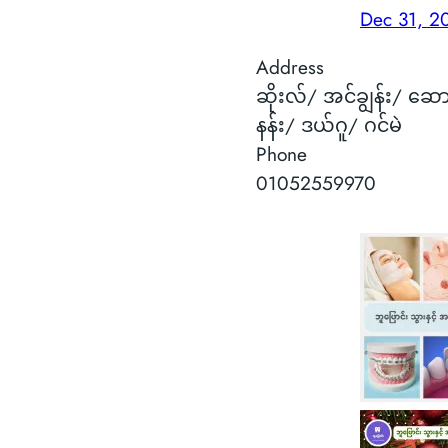
Dec 31, 2
Address
ဆိုးလ်/ အင်ချွန်း/ ဆေ
နန်း/ ဒယ်ဂူ/ ဂင်မဲ
Phone
01052559970