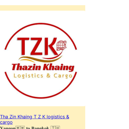
Tha Zin Khaing T Z K logistics &
cargo
𝐘𝐚𝐧𝐠𝐨𝐧🇲🇲 𝐭𝐨 𝐁𝐚𝐧𝐠𝐤𝐨𝐤 🇹🇭