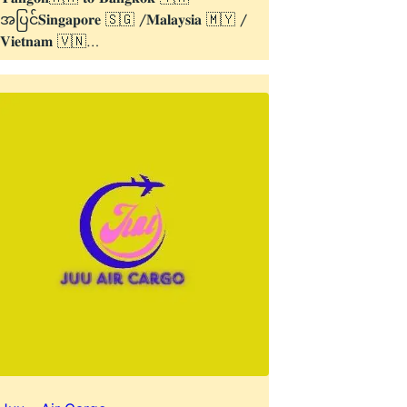
အပြင်𝐒𝐢𝐧𝐠𝐚𝐩𝐨𝐫𝐞 🇸🇬 /𝐌𝐚𝐥𝐚𝐲𝐬𝐢𝐚 🇲🇾 /
𝐕𝐢𝐞𝐭𝐧𝐚𝐦 🇻🇳…