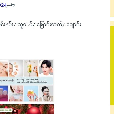
024
—
by
ာင်းနမ်း/ ဆူ၀◌မ်/ ဖြောင်းထက်/ ချောင်း