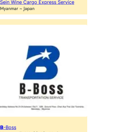
Sein Wine Cargo Express Service
Myanmar ~ Japan
𝗕-Boss