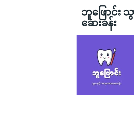
ဘူဖြောင်း သ
ဆေးခန်း