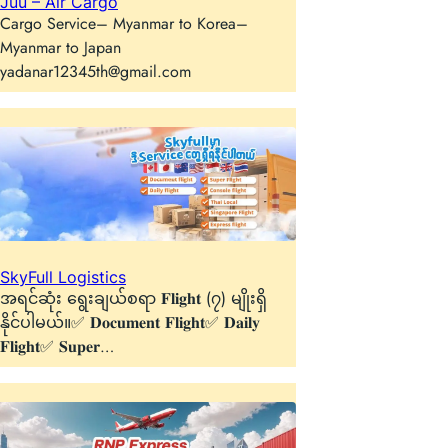
Juu – Air Cargo
Cargo Service– Myanmar to Korea–
Myanmar to Japan
yadanar12345th@gmail.com
SkyFull Logistics
အရင်ဆုံး ရွေးချယ်စရာ 𝐅𝐥𝐢𝐠𝐡𝐭 (၇) မျိုးရှိ
နိုင်ပါမယ်။✅ 𝐃𝐨𝐜𝐮𝐦𝐞𝐧𝐭 𝐅𝐥𝐢𝐠𝐡𝐭✅ 𝐃𝐚𝐢𝐥𝐲
𝐅𝐥𝐢𝐠𝐡𝐭✅ 𝐒𝐮𝐩𝐞𝐫…