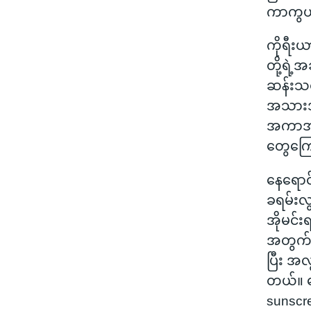
ကာကွယ်
ကိုရီး
တို့ရဲ့
ဆန်းသစ်တ
အသားအရ
အကာအကွ
တွေကြေ
နေရောင်
ခရမ်းလ
အိုမင်းရ
အတွက် 
ပြီး အလ
တယ်။ တ
sunscr