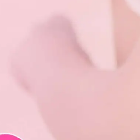
Glasg
ow မြို့
ရဲ့
ကောင်
းကင်
ပေါ်မှာ
နဂါး
တစ်
ကောင်
အမှန်
တက
ယ်
ပျံသန်း
နေတာ
ကို မြင်
တွေ့ခဲ့
ရလို့…
Read
more
: