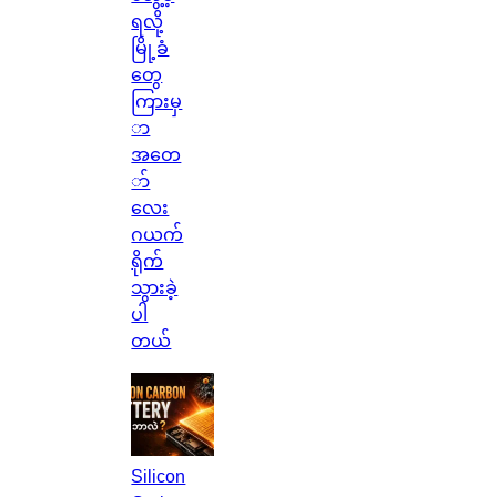
ရလို့
မြို့ခံ
တွေ
ကြားမှ
ာ
အတေ
ာ်
လေး
ဂယက်
ရိုက်
သွားခဲ့
ပါ
တယ်
Silicon