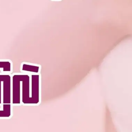
တွေ
ကြားမှ
ာ
အတေ
ာ်
လေး
ဂယက်
ရိုက်
သွားခဲ့
ပါ
တယ်
ပြီးခဲ့
တဲ့
ရက်ပို
င်းက စ
ကော့
တလန်
နိုင်ငံ