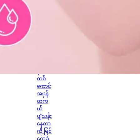
စကော့
တလန်
နိုင်ငံ
Glasg
ow မြို့
ရဲ့
ကောင်
းကင်
ပေါ်မှာ
နဂါး
တစ်
ကောင်
အမှန်
တက
ယ်
ပျံသန်း
နေတာ
ကို မြင်
တွေ့ခဲ့