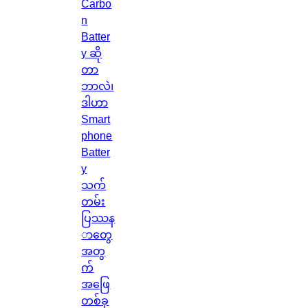
Carbo
n
Batter
y ဆို
တာ
ဘာလဲ၊
ဒါဟာ
Smart
phone
Batter
y
သက်
တမ်း
ပြဿန
ာတွေ
အတွ
က်
အဖြေ
တစ်ခု