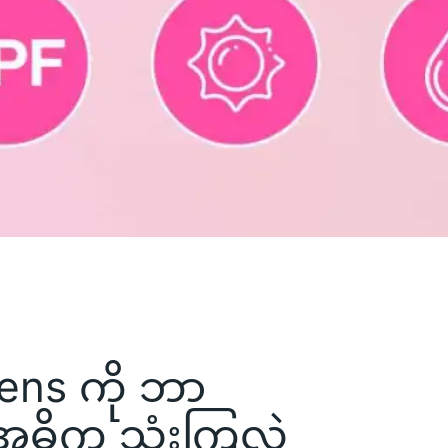
ens ကို ဘာ
ဓိက သုံးကြလဲ