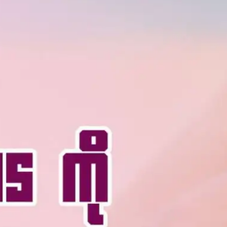
နိုင်ငံ
Glasg
ow မြို့
ရဲ့
ကောင်
းကင်
ပေါ်မှာ
နဂါး
တစ်
ကောင်
အမှန်
တက
ယ်
ပျံသန်း
နေတာ
ကို မြင်
တွေ့ခဲ့
ရလို့
မြို့ခံ