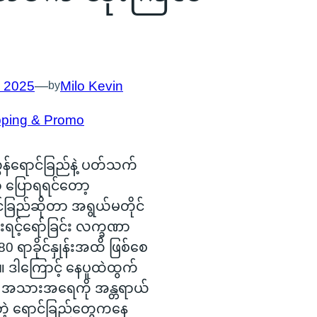
, 2025
—
Milo Kevin
by
ping & Promo
ွန်ရောင်ခြည်နဲ့ ပတ်သက်
့ ပြောရရင်တော့
်ခြည်ဆိုတာ အရွယ်မတိုင်
င်းရင့်ရော်ခြင်း လက္ခဏာ
80 ရာခိုင်နှုန်းအထိ ဖြစ်စေ
 ဒါကြောင့် နေပူထဲထွက်
 အသားအရေကို အန္တရာယ်
တဲ့ ရောင်ခြည်တွေကနေ