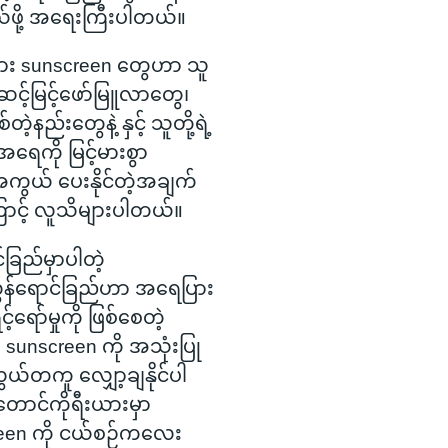
ဖို့ အရေးကြီးပါတယ်။
ယား sunscreen တွေဟာ သူ
အဆင့်မြင့်ဖော်မြူလာတွေ၊
ဲ့နည်းတွေနဲ့ နှင့် သူတို့ရဲ့
ေကို မြင့်မားစွာ
ယ် ပေးနိုင်တဲ့အချက်
ာင့် လူသိများပါတယ်။
ခြည်မှာပါတဲ့
ွန်ရောင်ခြည်ဟာ အရေပြား
င့်ရော်မှုကို ဖြစ်စေတဲ့
sunscreen ကို အသုံးပြု
ွယ်တကူ လျှော့ချနိုင်ပါ
ောင်ကိုရီးယားမှာ
een ကို ငယ်စဉ်ကလေး