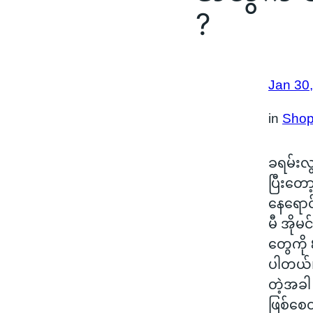
?
Jan 30
in
Shop
ခရမ်းလ
ပြီးတော
နေရောင
မီ အိုမ
တွေကို 
ပါတယ်။
တဲ့အခါ
ဖြစ်စေ