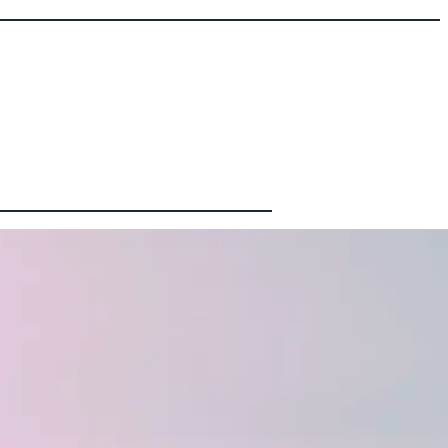
Latest
စကော့
တလန်