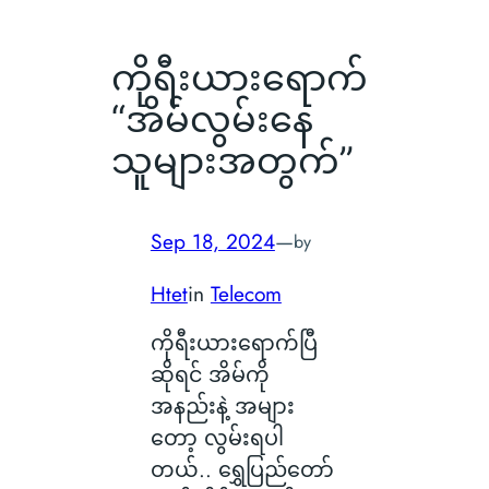
ကိုရီးယားရောက်
“အိမ်လွမ်းနေ
သူများအတွက်”
Sep 18, 2024
—
by
Htet
in
Telecom
ကိုရီးယားရောက်ပြီ
ဆိုရင် အိမ်ကို
အနည်းနဲ့ အများ
တော့ လွမ်းရပါ
တယ်.. ရွှေပြည်တော်