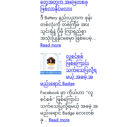
တွေအတွက် အဖြေတစ်ခု
နို
ဖြစ်လာနိုင်မလား
င်
ငံ
ဒီ Battery နည်းပညာက ဖုန်း
G
တစ်လုံးကို တစ်ကြိမ် အား
l
သွင်းရုံနဲ့ ပိုမို ကြာရှည်စွာ
a
အသုံးပြုနိုင်စေမှာ ဖြစ်ပေမဲ့…
s
:
Read more
g
S
လူစင်စစ်
o
i
ဖြစ်ကြောင်း
w
l
သက်သေပြလို့ရ
မြို့
i
မယ့် အခမဲ့ အ
ရဲ့
c
မည်းရောင် Badge
ကေ
o
ာ
n
Facebook မှာ ကိုယ်ဟာ “လူ
င်
C
စင်စစ်” ဖြစ်ကြောင်း
း
a
သက်သေပြလို့ရမယ့် အခမဲ့ အ
က
r
မည်းရောင် Badge လေးတစ်
င်
b
:
ခု…
Read more
ပေ
o
လူ