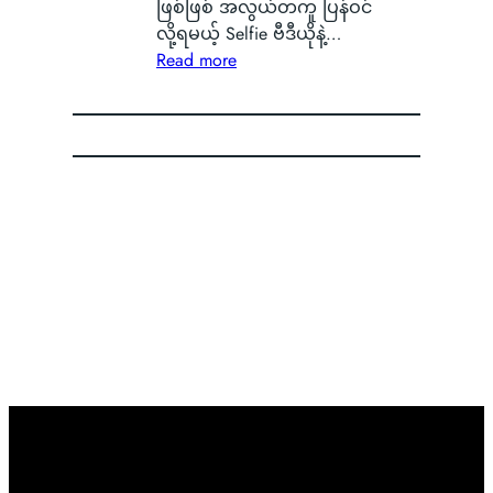
သ
ာ
အ
S
ဖြစ်ဖြစ် အလွယ်တကူ ပြန်ဝင်
န်
S
ခ
ကို
လို့ရမယ့် Selfie ဗီဒီယိုနဲ့…
း
m
:
မဲ့
စွ
Read more
နေ
a
G
အ
န့်
တ
r
o
မ
လွှ
ာ
t
o
ည်
တ်
ကို
p
g
း
ပြီ
မြ
h
l
ရေ
း
င်
o
e
ာ
O
တွေ့
n
အ
င်
P
ခဲ့
e
ကေ
B
P
ရ
B
ာ
a
O
လို့
a
င့်
d
ရဲ့
မြို့
t
စ
g
C
ခံ
t
ကာ
e
o
တွေ
e
း
l
ကြာ
r
ဝှ
o
း
y
က်
r
မှ
သ
မေ့
O