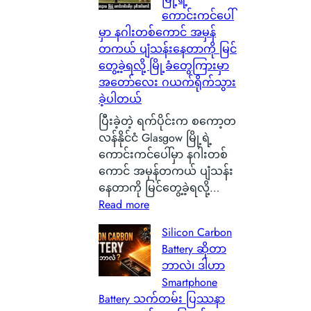
ကောင်းကင်ပေါ်
မှာ နဂါးတစ်ကောင် အမှန်
တကယ် ပျံသန်းနေတာကို မြင်
တွေ့ခဲ့ရလို့ မြို့ခံတွေကြားမှာ
အတော်လေး ဂယက်ရိုက်သွား
ခဲ့ပါတယ်
ပြီးခဲ့တဲ့ ရက်ပိုင်းက စကော့တ
လန်နိုင်ငံ Glasgow မြို့ရဲ့
ကောင်းကင်ပေါ်မှာ နဂါးတစ်
ကောင် အမှန်တကယ် ပျံသန်း
နေတာကို မြင်တွေ့ခဲ့ရလို့…
:
Read more
စ
Silicon Carbon
ကေ
Battery ဆိုတာ
ာ့
ဘာလဲ၊ ဒါဟာ
တ
Smartphone
လ
Battery သက်တမ်း ပြဿနာ
န်