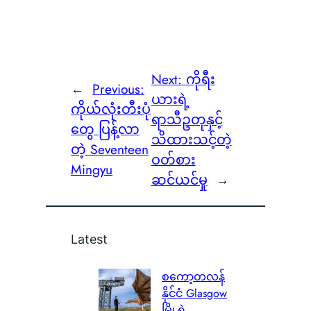
Next:
ကိုရီး
←
Previous:
ယားရဲ့
ကိုယ်လုံးတီးပုံ
ရာသီဥတုနှင့်
တွေ ပြန့်လာ
သိထားသင့်တဲ့
တဲ့ Seventeen
ဝတ်စား
Mingyu
ဆင်ယင်မှု
→
Latest
စကော့တလန်
နိုင်ငံ Glasgow
မြို့ရဲ့