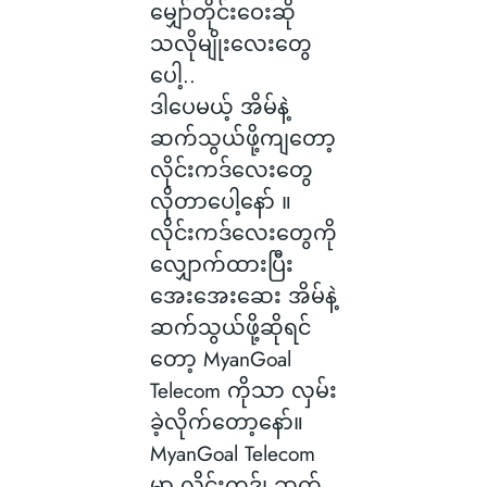
မျှော်တိုင်းဝေးဆို
သလိုမျိုးလေးတွေ
ပေါ့..
ဒါပေမယ့် အိမ်နဲ့
ဆက်သွယ်ဖို့ကျတော့
လိုင်းကဒ်လေးတွေ
လိုတာပေါ့နော် ။
လိုင်းကဒ်လေးတွေကို
လျှောက်ထားပြီး
အေးအေးဆေး အိမ်နဲ့
ဆက်သွယ်ဖို့ဆိုရင်
တော့ MyanGoal
Telecom ကိုသာ လှမ်း
ခဲ့လိုက်တော့နော်။
MyanGoal Telecom
မှာ လိုင်းကဒ်၊ ဆက်