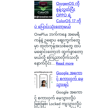
OxygenOS ကို
ါ်
n
စ
စွန့်လွှတ်ပြီး
မှ
B
င်
OPPO ရဲ့
ာ
a
စ
ColorOS 17 ကို
န
t
စ်
ပဲ ပြောင်းသုံးတော့မယ်
ဂါ
t
ဖြ
း
e
စ်
OnePlus ဘက်ကနေ အမေရိ
တ
r
ကြေ
ကန်နဲ့ ဥရောပ ဈေးကွက်တွေ
စ်
y
ာ
မှာ ထုတ်ကုန်အသစ်တွေ ထပ်
ကေ
ဆို
င်
မရောင်းတော့ဘဲ ထွက်ခွာတော့
ာ
တ
း
မယ်လို့ ကြေညာလိုက်သလို၊
င်
ာ
သ
:
နောက်ပိုင်း…
Read more
အ
ဘ
က်
O
Google အကော
မှ
ာ
သေ
x
င့် စကားဝှက် မေ့
န်
လဲ
ပြ
y
သွားရင်
တ
၊
လို့
g
က
ဒ
ရ
e
Google အကော
ယ်
ါ
မ
n
င့် စကားဝှက် မေ့သွားလို့ပဲ
ပျံ
ဟ
ယ့်
O
ဖြစ်ဖြစ်၊ Locked ကျသွားလို့ပဲ