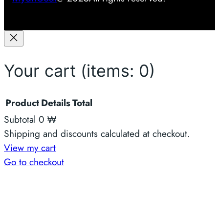
လ
ာ
နို
င်
မ
Your cart
(items: 0)
လာ
း
Product
Details
Total
Subtotal
0 ₩
Products
Shipping and discounts calculated at checkout.
View my cart
in
Go to checkout
cart