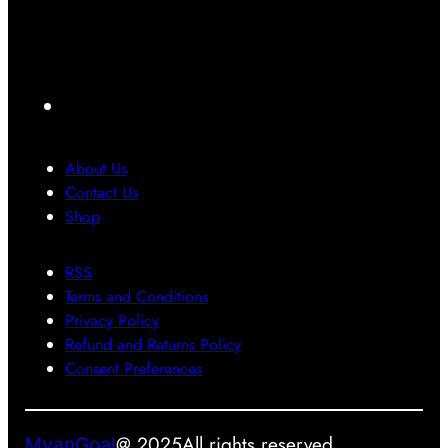
ာ
က်
သွာ
S
အ
တ
း
1
တေ
မ်
ရ
7
ာ်
း
င်
ကို
F
လေ
ပြ
ပဲ
a
း
ဿ
ပြေ
ဂ
န
ာ
c
About Us
ယ
ာ
င်
e
Contact Us
က်
တွေ
း
b
Shop
ရို
အ
သုံ
o
က်
တွ
း
RSS
o
သွာ
က်
တေ
Terms and Conditions
း
အ
ာ့
k
Privacy Policy
ခဲ့
ဖြေ
မ
Refund and Returns Policy
ပ
တ
ယ်
Consent Preferences
ါ
စ်
တ
ခု
ယ်
ဖြ
@ 2025
All rights reserved.
MyanGoal
စ်