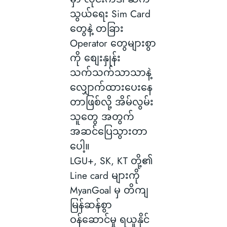
သွယ်ရေး Sim Card
တွေနဲ့ တခြား
Operator တွေများစွာ
ကို စျေးနှုန်း
သက်သက်သာသာနဲ့
လျှောက်ထားပေးနေ
တာဖြစ်လို့ အိမ်လွမ်း
သူတွေ အတွက်
အဆင်ပြေသွားတာ
ပေါ့။
LGU+, SK, KT တို့၏
Line card များကို
MyanGoal မှ တိကျ
မြန်ဆန်စွာ
ဝန်ဆောင်မှု ရယူနိုင်