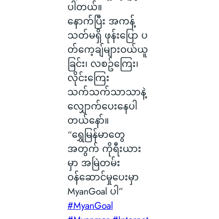
ပါတယ်။
နောက်ပြီး အကန့်
သတ်မရှိ ဖုန်းပြော ပ
တ်ကေ့ချ်များဝယ်ယူ
ခြင်း၊ လစဥ်ကြေး၊
လိုင်းကြေး
သက်သက်သာသာနဲ့
လျှောက်ပေးနေပါ
တယ်နော်။
“ရွှေမြန်မာတွေ
အတွက် ကိုရီးယား
မှာ အမြဲတမ်း
ဝန်ဆောင်မှုပေးမှာ
MyanGoal ပါ”
#MyanGoal