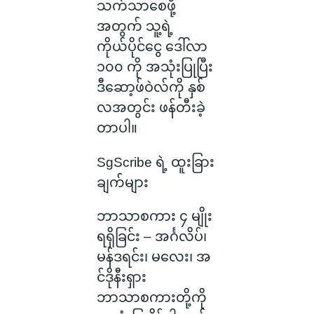
သက်သာစေဖို့
အတွက် သူ့ရဲ့
ကိုယ်ပိုင်ငွေ ဒေါ်လာ
၁၀၀ ကို အသုံးပြုပြီး
ဒီဆော့ဖ်ဝဲလ်ကို နှစ်
လအတွင်း ဖန်တီးခဲ့
တာပါ။
SgScribe ရဲ့ ထူးခြား
ချက်များ
ဘာသာစကား ၄ မျိုး
ရရှိခြင်း – အင်္ဂလိပ်၊
မန်ဒရင်း၊ မလေး၊ အ
င်ဒိုနီးရှား
ဘာသာစကားတို့ကို