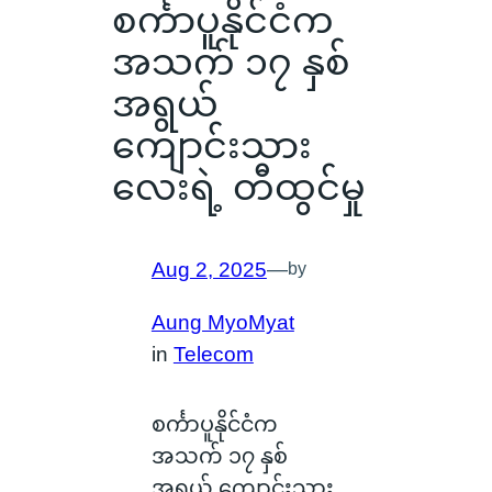
စင်္ကာပူနိုင်ငံက
အသက် ၁၇ နှစ်
အရွယ်
ကျောင်းသား
လေးရဲ့ တီထွင်မှု
Aug 2, 2025
—
by
Aung MyoMyat
in
Telecom
စင်္ကာပူနိုင်ငံက
အသက် ၁၇ နှစ်
အရွယ် ကျောင်းသား