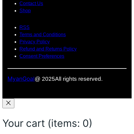
e
Contact Us
ရို
အ
သုံ
Shop
b
က်
တွ
း
o
သွာ
က်
တေ
း
အ
ာ့
RSS
o
ခဲ့
ဖြေ
မ
Terms and Conditions
k
ပ
တ
ယ်
Privacy Policy
ါ
စ်
Refund and Returns Policy
တ
ခု
Consent Preferences
ယ်
ဖြ
စ်
လ
MyanGoal
@ 2025
All rights reserved.
ာ
နို
င်
မ
လာ
Your cart
(items: 0)
း