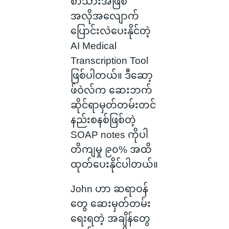
စာသားအဖြစ်
အလိုအလျောက်
ပြောင်းလဲပေးနိုင်တဲ့
AI Medical
Transcription Tool
ဖြစ်ပါတယ်။ ဒီဆော့
ဖ်ဝဲလ်က ဆေးဘက်
ဆိုင်ရာမှတ်တမ်းတင်
နည်းစနစ်ဖြစ်တဲ့
SOAP notes ကိုပါ
တိကျမှု ၉၀% အထိ
ထုတ်ပေးနိုင်ပါတယ်။
John ဟာ ဆရာဝန်
တွေ ဆေးမှတ်တမ်း
ရေးရတဲ့ အချိန်တွေ