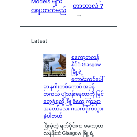
Models များ
တာဘာလဲ ?
စျေးတက်မည်
→
Latest
စကော့တလန်
နိုင်ငံ Glasgow
မြို့ရဲ့
ကောင်းကင်ပေါ်
မှာ နဂါးတစ်ကောင် အမှန်
တကယ် ပျံသန်းနေတာကို မြင်
တွေ့ခဲ့ရလို့ မြို့ခံတွေကြားမှာ
အတော်လေး ဂယက်ရိုက်သွား
ခဲ့ပါတယ်
ပြီးခဲ့တဲ့ ရက်ပိုင်းက စကော့တ
လန်နိုင်ငံ Glasgow မြို့ရဲ့