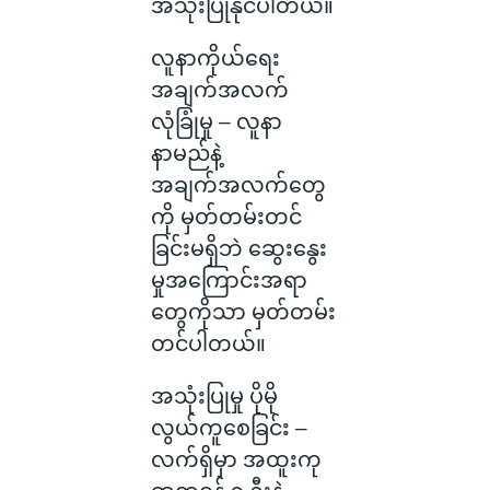
အသုံးပြုနိုင်ပါတယ်။
လူနာကိုယ်ရေး
အချက်အလက်
လုံခြုံမှု – လူနာ
နာမည်နဲ့
အချက်အလက်တွေ
ကို မှတ်တမ်းတင်
ခြင်းမရှိဘဲ ဆွေးနွေး
မှုအကြောင်းအရာ
တွေကိုသာ မှတ်တမ်း
တင်ပါတယ်။
အသုံးပြုမှု ပိုမို
လွယ်ကူစေခြင်း –
လက်ရှိမှာ အထူးကု