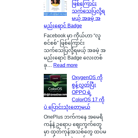
ဖြစ်ကြောင်း
w
l
သက်သေပြလို့ရ
မြို့
i
မယ့် အခမဲ့ အ
ရဲ့
c
မည်းရောင် Badge
ကေ
o
ာ
n
Facebook မှာ ကိုယ်ဟာ “လူ
င်
C
စင်စစ်” ဖြစ်ကြောင်း
း
a
သက်သေပြလို့ရမယ့် အခမဲ့ အ
က
r
မည်းရောင် Badge လေးတစ်
င်
b
:
ခု…
Read more
ပေ
o
လူ
OxygenOS ကို
ါ်
n
စ
စွန့်လွှတ်ပြီး
မှ
B
င်
OPPO ရဲ့
ာ
a
စ
ColorOS 17 ကို
န
t
စ်
ပဲ ပြောင်းသုံးတော့မယ်
ဂါ
t
ဖြ
း
e
စ်
OnePlus ဘက်ကနေ အမေရိ
တ
r
ကြေ
ကန်နဲ့ ဥရောပ ဈေးကွက်တွေ
စ်
y
ာ
မှာ ထုတ်ကုန်အသစ်တွေ ထပ်မ