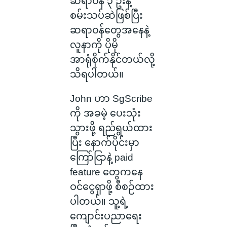
ဆရာဝန် ၃ ဦးနဲ့
စမ်းသပ်ဆဲဖြစ်ပြီး
ဆရာဝန်တွေအနေနဲ့
လူနာကို ပိုမို
အာရုံစိုက်နိုင်တယ်လို့
သိရပါတယ်။
John ဟာ SgScribe
ကို အခမဲ့ ပေးသုံး
သွားဖို့ ရည်ရွယ်ထား
ပြီး နောက်ပိုင်းမှာ
ကြော်ငြာနဲ့ paid
feature တွေကနေ
ဝင်ငွေရှာဖို့ စီစဉ်ထား
ပါတယ်။ သူ့ရဲ့
ကျောင်းပညာရေး