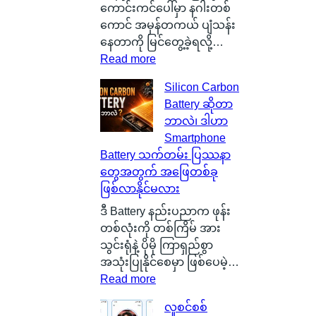
ကောင်းကင်ပေါ်မှာ နဂါးတစ်
ကောင် အမှန်တကယ် ပျံသန်း
နေတာကို မြင်တွေ့ခဲ့ရလို့…
:
Read more
စ
Silicon Carbon
ကေ
Battery ဆိုတာ
ာ့
ဘာလဲ၊ ဒါဟာ
တ
Smartphone
လ
Battery သက်တမ်း ပြဿနာ
န်
တွေအတွက် အဖြေတစ်ခု
နို
ဖြစ်လာနိုင်မလား
င်
ငံ
ဒီ Battery နည်းပညာက ဖုန်း
G
တစ်လုံးကို တစ်ကြိမ် အား
l
သွင်းရုံနဲ့ ပိုမို ကြာရှည်စွာ
a
အသုံးပြုနိုင်စေမှာ ဖြစ်ပေမဲ့…
s
:
Read more
g
S
လူစင်စစ်
o
i