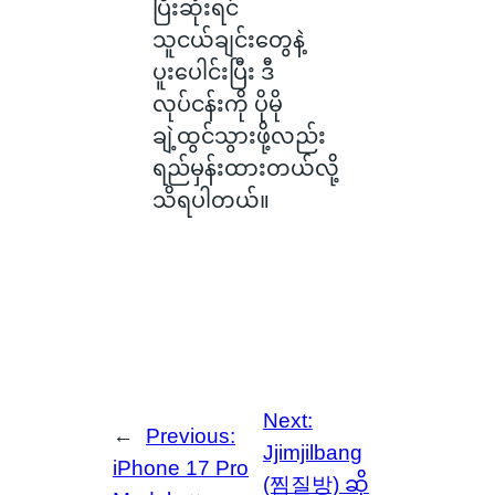
ပြီးဆုံးရင်
သူငယ်ချင်းတွေနဲ့
ပူးပေါင်းပြီး ဒီ
လုပ်ငန်းကို ပိုမို
ချဲ့ထွင်သွားဖို့လည်း
ရည်မှန်းထားတယ်လို့
သိရပါတယ်။
Next:
←
Previous:
Jjimjilbang
iPhone 17 Pro
(찜질방) ဆို