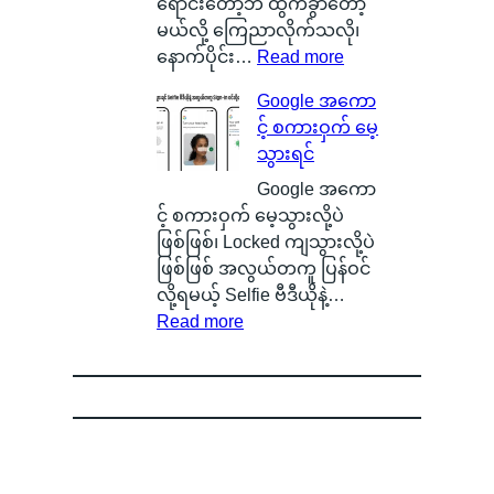
ကေ
ဆို
င်
ရောင်းတော့ဘဲ ထွက်ခွာတော့
ာ
တ
း
မယ်လို့ ကြေညာလိုက်သလို၊
င်
ာ
သ
:
နောက်ပိုင်း…
Read more
အ
ဘ
က်
O
Google အကော
မှ
ာ
သေ
x
င့် စကားဝှက် မေ့
န်
လဲ
ပြ
y
သွားရင်
တ
၊
လို့
g
က
ဒ
ရ
e
Google အကော
ယ်
ါ
မ
n
င့် စကားဝှက် မေ့သွားလို့ပဲ
ပျံ
ဟ
ယ့်
O
ဖြစ်ဖြစ်၊ Locked ကျသွားလို့ပဲ
သ
ာ
အ
S
ဖြစ်ဖြစ် အလွယ်တကူ ပြန်ဝင်
န်
S
ခ
ကို
လို့ရမယ့် Selfie ဗီဒီယိုနဲ့…
း
m
:
မဲ့
စွ
Read more
နေ
a
G
အ
န့်
တ
r
o
မ
လွှ
ာ
t
o
ည်
တ်
ကို
p
g
း
ပြီ
မြ
h
l
ရေ
း
င်
o
e
ာ
O