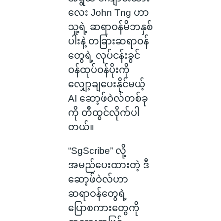
လေး John Tng ဟာ
သူ့ရဲ့ ဆရာဝန်မိဘနှစ်
ပါးနဲ့ တခြားဆရာဝန်
တွေရဲ့ လုပ်ငန်းခွင်
ဝန်ထုပ်ဝန်ပိုးကို
လျှော့ချပေးနိုင်မယ့်
AI ဆော့ဖ်ဝဲလ်တစ်ခု
ကို တီထွင်လိုက်ပါ
တယ်။
“SgScribe” လို့
အမည်ပေးထားတဲ့ ဒီ
ဆော့ဖ်ဝဲလ်ဟာ
ဆရာဝန်တွေရဲ့
ပြောစကားတွေကို