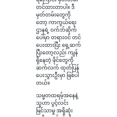
တင်ထားတာပါ။ ဒီ
မှတ်တမ်းတွေကို
တော့ ကာကွယ်ရေး
ဌာနရဲ့ ဝက်ဘ်ဆိုက်
ပေါ်မှာ တရားဝင် တင်
ပေးထားပြီး ရှေ့ဆက်
ပြီးတော့လည်း ကျန်
ရှိနေတဲ့ ဖိုင်တွေကို
ဆက်လက် ထုတ်ပြန်
ပေးသွားဦးမှာ ဖြစ်ပါ
တယ်။
သမ္မတထရမ့်အနေနဲ့
သူဟာ ပွင့်လင်း
မြင်သာမှု အရှိဆုံး