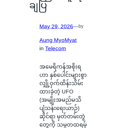
ချပြ
May 29, 2026
—
by
Aung MyoMyat
in
Telecom
အမေရိကန်အစိုးရ
ဟာ နှစ်ပေါင်းများစွာ
လျှို့ဝှက်ထိန်းသိမ်း
ထားခဲ့တဲ့ UFO
(အမျိုးအမည်မသိ
ပျံသန်းရေးယာဉ်)
ဆိုင်ရာ မှတ်တမ်းတွဲ
တွေကို သမ္မတထရမ့်