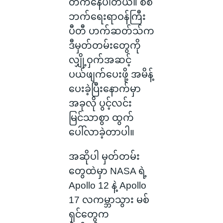
တက်နေပါတယ်။ စစ်
ဘက်ရေးရာဝန်ကြီး
ပီတီ ဟက်ဆတ်သ်က
ဒီမှတ်တမ်းတွေကို
လျှို့ဝှက်အဆင့်
ပယ်ဖျက်ပေးဖို့ အမိန့်
ပေးခဲ့ပြီးနောက်မှာ
အခုလို ပွင့်လင်း
မြင်သာစွာ ထွက်
ပေါ်လာခဲ့တာပါ။
အဆိုပါ မှတ်တမ်း
တွေထဲမှာ NASA ရဲ့
Apollo 12 နဲ့ Apollo
17 လကမ္ဘာသွား မစ်
ရှင်တွေက