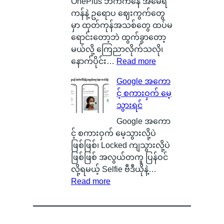
း
e
စ်
OnePlus ဘက်ကနေ အမေရိ
တ
r
ကြေ
ကန်နဲ့ ဥရောပ ဈေးကွက်တွေ
စ်
y
ာ
မှာ ထုတ်ကုန်အသစ်တွေ ထပ်မ
ကေ
ဆို
င်
ရောင်းတော့ဘဲ ထွက်ခွာတော့
ာ
တ
း
မယ်လို့ ကြေညာလိုက်သလို၊
င်
ာ
သ
:
နောက်ပိုင်း…
Read more
အ
ဘ
က်
O
Google အကော
မှ
ာ
သေ
x
င့် စကားဝှက် မေ့
န်
လဲ
ပြ
y
သွားရင်
တ
၊
လို့
g
က
ဒ
ရ
e
Google အကော
ယ်
ါ
မ
n
င့် စကားဝှက် မေ့သွားလို့ပဲ
ပျံ
ဟ
ယ့်
O
ဖြစ်ဖြစ်၊ Locked ကျသွားလို့ပဲ
သ
ာ
အ
S
ဖြစ်ဖြစ် အလွယ်တကူ ပြန်ဝင်
န်
S
ခ
ကို
လို့ရမယ့် Selfie ဗီဒီယိုနဲ့…
း
m
:
မဲ့
စွ
Read more
နေ
a
G
အ
န့်
တ
r
o
မ
လွှ
ာ
t
o
ည်
တ်