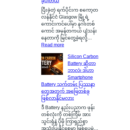
ခဲ့ပါတယ်
ပြီးခဲ့တဲ့ ရက်ပိုင်းက စကော့တ
လန်နိုင်ငံ Glasgow မြို့ရဲ့
ကောင်းကင်ပေါ်မှာ နဂါးတစ်
ကောင် အမှန်တကယ် ပျံသန်း
နေတာကို မြင်တွေ့ခဲ့ရလို့…
:
Read more
စ
Silicon Carbon
ကေ
Battery ဆိုတာ
ာ့
ဘာလဲ၊ ဒါဟာ
တ
Smartphone
လ
Battery သက်တမ်း ပြဿနာ
န်
တွေအတွက် အဖြေတစ်ခု
နို
ဖြစ်လာနိုင်မလား
င်
ငံ
ဒီ Battery နည်းပညာက ဖုန်း
G
တစ်လုံးကို တစ်ကြိမ် အား
l
သွင်းရုံနဲ့ ပိုမို ကြာရှည်စွာ
a
အသုံးပြုနိုင်စေမှာ ဖြစ်ပေမဲ့…