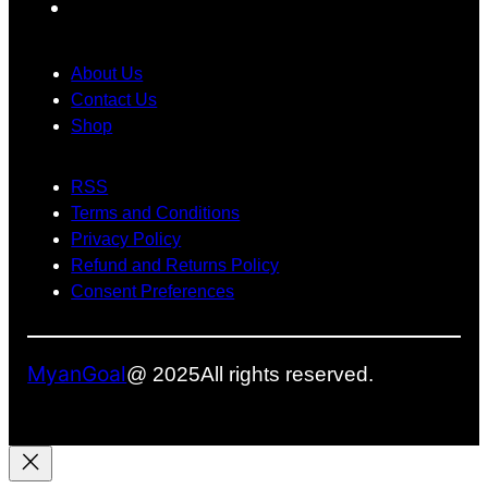
F
ဂ
န
ာ
a
ယ
ာ
င်
c
က်
တွေ
း
About Us
e
ရို
အ
သုံ
Contact Us
က်
တွ
း
Shop
b
သွာ
က်
တေ
o
း
အ
ာ့
RSS
o
ခဲ့
ဖြေ
မ
Terms and Conditions
k
ပ
တ
ယ်
Privacy Policy
ါ
စ်
Refund and Returns Policy
တ
ခု
Consent Preferences
ယ်
ဖြ
စ်
လ
MyanGoal
@ 2025
All rights reserved.
ာ
နို
င်
မ