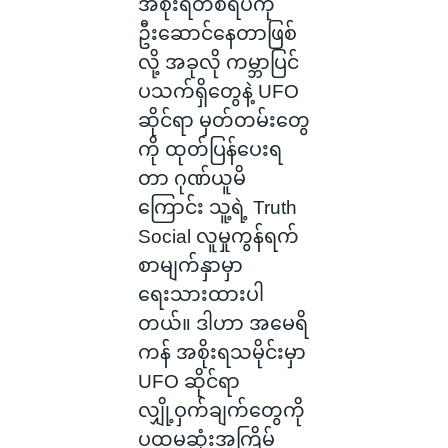
အစိုးရတစ်ရပ်ကို
ဦးဆောင်နေတာဖြစ်
လို့ အခုလို ကမ္ဘာပြင်
ပသက်ရှိတွေနဲ့ UFO
ဆိုင်ရာ မှတ်တမ်းတွေ
ကို ထုတ်ပြန်ပေးရ
တာ ဂုဏ်ယူမိ
ကြောင်း သူ့ရဲ့ Truth
Social လူမှုကွန်ရက်
စာမျက်နှာမှာ
ရေးသားထားပါ
တယ်။ ဒါဟာ အမေရိ
ကန် အစိုးရသမိုင်းမှာ
UFO ဆိုင်ရာ
လျှို့ဝှက်ချက်တွေကို
ပထမဆုံးအကြိမ်