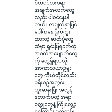
စိတ်ဝင်စားစရာ
အချက်အလက်တွေ
လည်း ပါဝင်နေပါ
တယ်။ လမျက်နှာပြင်
ပေါ်ကနေ ရိုက်ကူး
ထားတဲ့ ဓာတ်ပုံတွေ
ထဲမှာ ရှင်းပြရခက်တဲ့
အစက်အပျောက်တွေ
ကို တွေ့ရှိရသလို၊
အာကာသယာဉ်မှူး
တွေ ကိုယ်တိုင်လည်း
ခရီးစဉ်အတွင်း
ထူးဆန်းပြီး အလွန်
တောက်ပတဲ့ အရာ
ဝတ္ထုတွေနဲ့ ကြုံတွေ့ခဲ့
ရကြောင်း မှတ်တမ်း