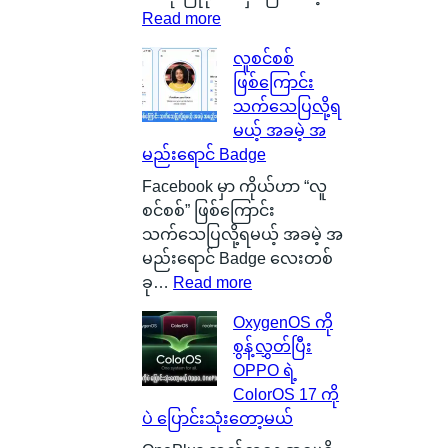
s
:
Read more
g
S
လူစင်စစ်
o
i
ဖြစ်ကြောင်း
w
l
သက်သေပြလို့ရ
မြို့
i
မယ့် အခမဲ့ အ
ရဲ့
c
မည်းရောင် Badge
ကေ
o
ာ
n
Facebook မှာ ကိုယ်ဟာ “လူ
င်
C
စင်စစ်” ဖြစ်ကြောင်း
း
a
သက်သေပြလို့ရမယ့် အခမဲ့ အ
က
r
မည်းရောင် Badge လေးတစ်
င်
b
:
ခု…
Read more
ပေ
o
လူ
OxygenOS ကို
ါ်
n
စ
စွန့်လွှတ်ပြီး
မှ
B
င်
OPPO ရဲ့
ာ
a
စ
ColorOS 17 ကို
န
t
စ်
ပဲ ပြောင်းသုံးတော့မယ်
ဂါ
t
ဖြ