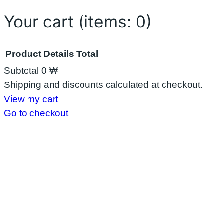
လာ
း
Your cart
(items: 0)
Product
Details
Total
Subtotal
0 ₩
Products
Shipping and discounts calculated at checkout.
View my cart
in
Go to checkout
cart