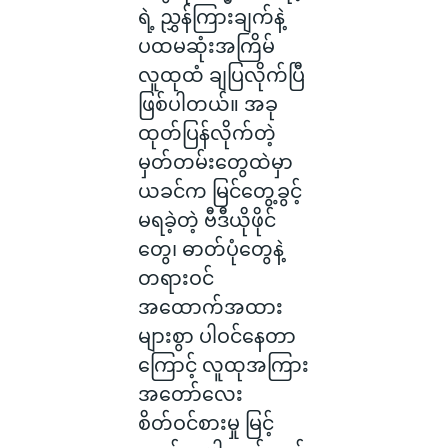
ရဲ့ ညွှန်ကြားချက်နဲ့
ပထမဆုံးအကြိမ်
လူထုထံ ချပြလိုက်ပြီ
ဖြစ်ပါတယ်။ အခု
ထုတ်ပြန်လိုက်တဲ့
မှတ်တမ်းတွေထဲမှာ
ယခင်က မြင်တွေ့ခွင့်
မရခဲ့တဲ့ ဗီဒီယိုဖိုင်
တွေ၊ ဓာတ်ပုံတွေနဲ့
တရားဝင်
အထောက်အထား
များစွာ ပါဝင်နေတာ
ကြောင့် လူထုအကြား
အတော်လေး
စိတ်ဝင်စားမှု မြင့်