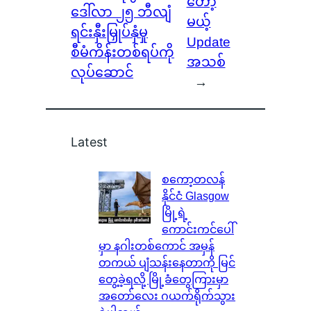
တော့
ဒေါ်လာ ၂၅ ဘီလျံ
မယ့်
ရင်းနှီးမြှုပ်နှံမှု
Update
စီမံကိန်းတစ်ရပ်ကို
အသစ်
လုပ်ဆောင်
→
Latest
စကော့တလန်
နိုင်ငံ Glasgow
မြို့ရဲ့
ကောင်းကင်ပေါ်
မှာ နဂါးတစ်ကောင် အမှန်
တကယ် ပျံသန်းနေတာကို မြင်
တွေ့ခဲ့ရလို့ မြို့ခံတွေကြားမှာ
အတော်လေး ဂယက်ရိုက်သွား