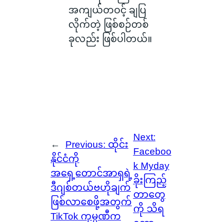
အကျယ်တဝင့် ချပြ
လိုက်တဲ့ ဖြစ်စဉ်တစ်
ခုလည်း ဖြစ်ပါတယ်။
Next:
←
Previous:
ထိုင်း
Faceboo
နိုင်ငံကို
k Myday
အရှေ့တောင်အာရှရဲ့
ခိုးကြည့်
ဒီဂျစ်တယ်ဗဟိုချက်
တာတွေ
ဖြစ်လာစေဖို့အတွက်
ကို သိရ
TikTok ကုမ္ပဏီက