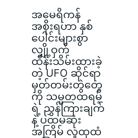
အမေရိကန်
အစိုးရဟာ နှစ်
ပေါင်းများစွာ
လျှို့ဝှက်
ထိန်းသိမ်းထားခဲ့
တဲ့ UFO ဆိုင်ရာ
မှတ်တမ်းတွဲတွေ
ကို သမ္မတထရမ့်
ရဲ့ ညွှန်ကြားချက်
နဲ့ ပထမဆုံး
အကြိမ် လူထုထံ