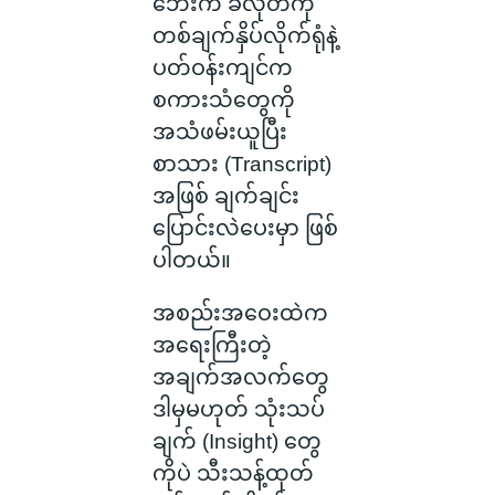
ဘေးက ခလုတ်ကို
တစ်ချက်နှိပ်လိုက်ရုံနဲ့
ပတ်ဝန်းကျင်က
စကားသံတွေကို
အသံဖမ်းယူပြီး
စာသား (Transcript)
အဖြစ် ချက်ချင်း
ပြောင်းလဲပေးမှာ ဖြစ်
ပါတယ်။
အစည်းအဝေးထဲက
အရေးကြီးတဲ့
အချက်အလက်တွေ
ဒါမှမဟုတ် သုံးသပ်
ချက် (Insight) တွေ
ကိုပဲ သီးသန့်ထုတ်