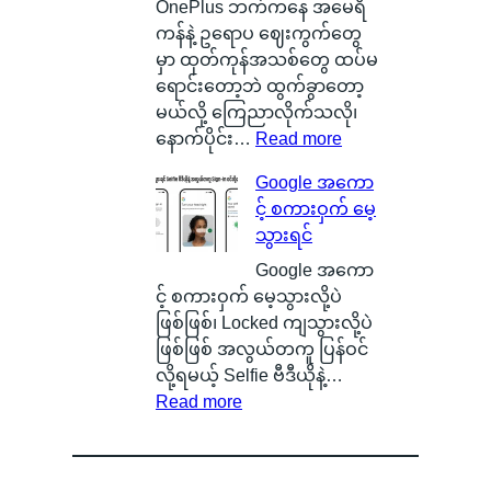
း
e
စ်
OnePlus ဘက်ကနေ အမေရိ
တ
r
ကြေ
ကန်နဲ့ ဥရောပ ဈေးကွက်တွေ
စ်
y
ာ
မှာ ထုတ်ကုန်အသစ်တွေ ထပ်မ
ကေ
ဆို
င်
ရောင်းတော့ဘဲ ထွက်ခွာတော့
ာ
တ
း
မယ်လို့ ကြေညာလိုက်သလို၊
င်
ာ
သ
:
နောက်ပိုင်း…
Read more
အ
ဘ
က်
O
Google အကော
မှ
ာ
သေ
x
င့် စကားဝှက် မေ့
န်
လဲ
ပြ
y
သွားရင်
တ
၊
လို့
g
က
ဒ
ရ
e
Google အကော
ယ်
ါ
မ
n
င့် စကားဝှက် မေ့သွားလို့ပဲ
ပျံ
ဟ
ယ့်
O
ဖြစ်ဖြစ်၊ Locked ကျသွားလို့ပဲ
သ
ာ
အ
S
ဖြစ်ဖြစ် အလွယ်တကူ ပြန်ဝင်
န်
S
ခ
ကို
လို့ရမယ့် Selfie ဗီဒီယိုနဲ့…
း
m
:
မဲ့
စွ
Read more
နေ
a
G
အ
န့်
တ
r
o
မ
လွှ
ာ
t
o
ည်
တ်