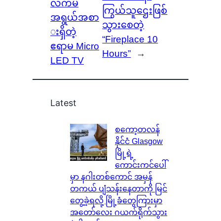
လက်မ
ကြွယ်သူဌေးဖြစ်
အရွယ်အစာ
သွားစေတဲ့
းရှိတဲ့
“Fireplace 10
ဧရာမ Micro
Hours”
→
LED TV
Latest
စကော့တလန်
နိုင်ငံ Glasgow
မြို့ရဲ့
ကောင်းကင်ပေါ်
မှာ နဂါးတစ်ကောင် အမှန်
တကယ် ပျံသန်းနေတာကို မြင်
တွေ့ခဲ့ရလို့ မြို့ခံတွေကြားမှာ
အတော်လေး ဂယက်ရိုက်သွား