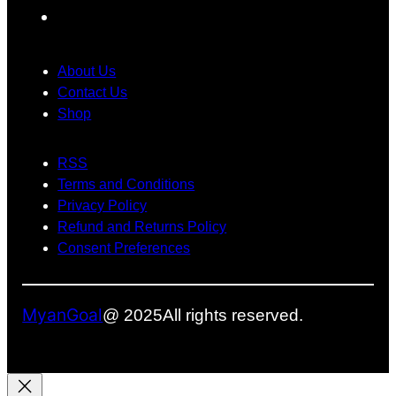
F
ဂ
န
ာ
a
ယ
ာ
င်
က်
တွေ
း
c
About Us
ရို
အ
သုံ
e
Contact Us
က်
တွ
း
Shop
b
သွာ
က်
တေ
o
း
အ
ာ့
RSS
o
ခဲ့
ဖြေ
မ
Terms and Conditions
ပ
တ
ယ်
k
Privacy Policy
ါ
စ်
Refund and Returns Policy
တ
ခု
Consent Preferences
ယ်
ဖြ
စ်
လ
MyanGoal
@ 2025
All rights reserved.
ာ
နို
င်
မ