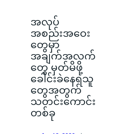
အလုပ်
အစည်းအဝေး
တွေမှာ
အချက်အလက်
တွေ မှတ်မိဖို့
ခေါင်းခဲနေရသူ
တွေအတွက်
သတင်းကောင်း
တစ်ခု