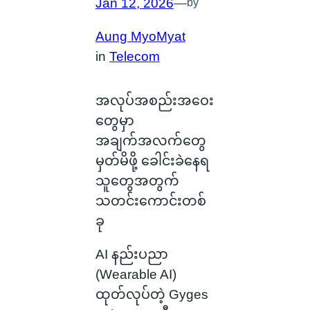
Jan 12, 2026
—
by
Aung MyoMyat
in
Telecom
အလုပ်အစည်းအဝေး
တွေမှာ
အချက်အလက်တွေ
မှတ်မိဖို့ ခေါင်းခဲနေရ
သူတွေအတွက်
သတင်းကောင်းတစ်
ခု
AI နည်းပညာ
(Wearable AI)
ထုတ်လုပ်တဲ့ Gyges