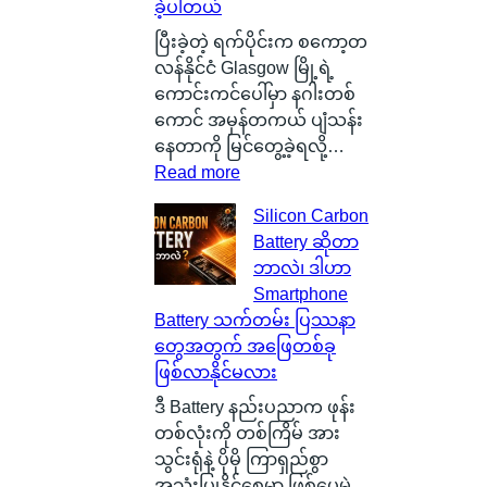
ခဲ့ပါတယ်
ပြီးခဲ့တဲ့ ရက်ပိုင်းက စကော့တ
လန်နိုင်ငံ Glasgow မြို့ရဲ့
ကောင်းကင်ပေါ်မှာ နဂါးတစ်
ကောင် အမှန်တကယ် ပျံသန်း
နေတာကို မြင်တွေ့ခဲ့ရလို့…
:
Read more
စ
Silicon Carbon
ကေ
Battery ဆိုတာ
ာ့
ဘာလဲ၊ ဒါဟာ
တ
Smartphone
လ
Battery သက်တမ်း ပြဿနာ
န်
တွေအတွက် အဖြေတစ်ခု
နို
ဖြစ်လာနိုင်မလား
င်
ငံ
ဒီ Battery နည်းပညာက ဖုန်း
G
တစ်လုံးကို တစ်ကြိမ် အား
l
သွင်းရုံနဲ့ ပိုမို ကြာရှည်စွာ
a
အသုံးပြုနိုင်စေမှာ ဖြစ်ပေမဲ့…