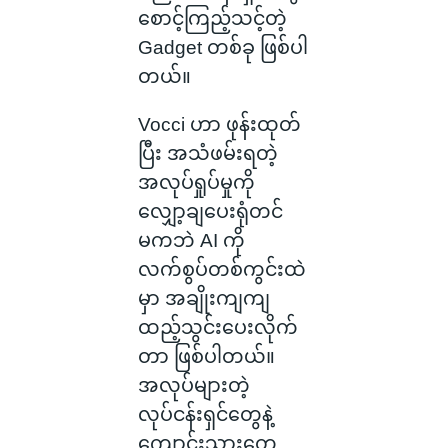
စောင့်ကြည့်သင့်တဲ့
Gadget တစ်ခု ဖြစ်ပါ
တယ်။
Vocci ဟာ ဖုန်းထုတ်
ပြီး အသံဖမ်းရတဲ့
အလုပ်ရှုပ်မှုကို
လျှော့ချပေးရုံတင်
မကဘဲ AI ကို
လက်စွပ်တစ်ကွင်းထဲ
မှာ အချိုးကျကျ
ထည့်သွင်းပေးလိုက်
တာ ဖြစ်ပါတယ်။
အလုပ်များတဲ့
လုပ်ငန်းရှင်တွေနဲ့
ကျောင်းသားတွေ