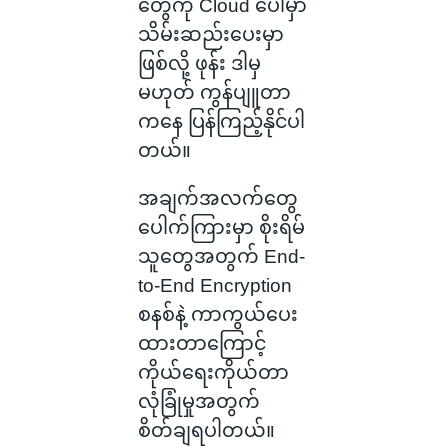
တွေကို Cloud ပေါ်မှာ
သိမ်းဆည်းပေးမှာ
ဖြစ်လို့ ဖုန်း ဒါမှ
မဟုတ် ကွန်ပျူတာ
ကနေ ပြန်ကြည့်နိုင်ပါ
တယ်။
အချက်အလက်တွေ
ပေါက်ကြားမှာ စိုးရိမ်
သူတွေအတွက် End-
to-End Encryption
စနစ်နဲ့ ကာကွယ်ပေး
ထားတာကြောင့်
ကိုယ်ရေးကိုယ်တာ
လုံခြုံမှုအတွက်
စိတ်ချရပါတယ်။