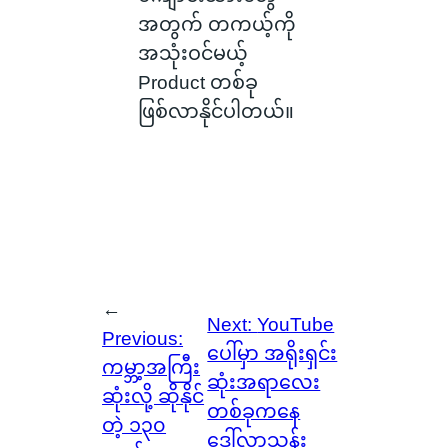
အတွက် တကယ့်ကို
အသုံးဝင်မယ့်
Product တစ်ခု
ဖြစ်လာနိုင်ပါတယ်။
←
Next:
YouTube
Previous:
ပေါ်မှာ အရိုးရှင်း
ကမ္ဘာ့အကြီး
ဆုံးအရာလေး
ဆုံးလို့ ဆိုနိုင်
တစ်ခုကနေ
တဲ့ ၁၃၀
ဒေါ်လာသန်း