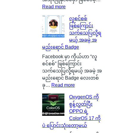
s
:
Read more
g
S
လူစင်စစ်
o
i
ဖြစ်ကြောင်း
w
l
သက်သေပြလို့ရ
မြို့
i
မယ့် အခမဲ့ အ
ရဲ့
c
မည်းရောင် Badge
ကေ
o
ာ
n
Facebook မှာ ကိုယ်ဟာ “လူ
င်
C
စင်စစ်” ဖြစ်ကြောင်း
း
a
သက်သေပြလို့ရမယ့် အခမဲ့ အ
က
r
မည်းရောင် Badge လေးတစ်
င်
b
:
ခု…
Read more
ပေ
o
လူ
OxygenOS ကို
ါ်
n
စ
စွန့်လွှတ်ပြီး
မှ
B
င်
OPPO ရဲ့
ာ
a
စ
ColorOS 17 ကို
န
t
စ်
ပဲ ပြောင်းသုံးတော့မယ်
ဂါ
t
ဖြ