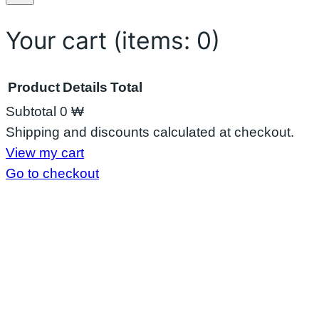
လာ
း
Your cart
(items: 0)
Product
Details
Total
Subtotal
0 ₩
Products
Shipping and discounts calculated at checkout.
View my cart
in
Go to checkout
cart