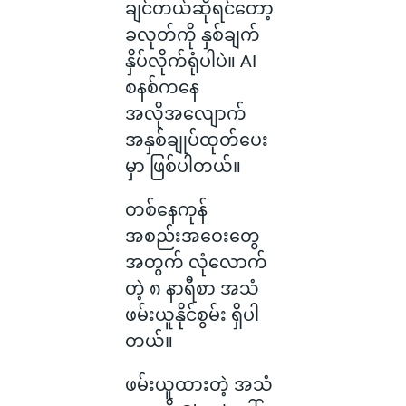
ချင်တယ်ဆိုရင်တော့
ခလုတ်ကို နှစ်ချက်
နှိပ်လိုက်ရုံပါပဲ။ AI
စနစ်ကနေ
အလိုအလျောက်
အနှစ်ချုပ်ထုတ်ပေး
မှာ ဖြစ်ပါတယ်။
တစ်နေကုန်
အစည်းအဝေးတွေ
အတွက် လုံလောက်
တဲ့ ၈ နာရီစာ အသံ
ဖမ်းယူနိုင်စွမ်း ရှိပါ
တယ်။
ဖမ်းယူထားတဲ့ အသံ