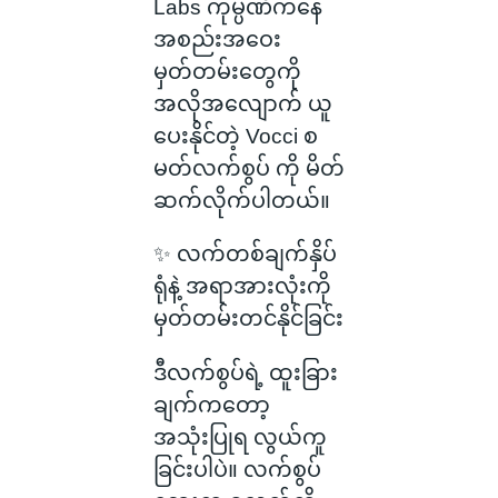
Labs ကုမ္ပဏီကနေ
အစည်းအဝေး
မှတ်တမ်းတွေကို
အလိုအလျောက် ယူ
ပေးနိုင်တဲ့ Vocci စ
မတ်လက်စွပ် ကို မိတ်
ဆက်လိုက်ပါတယ်။
✨ လက်တစ်ချက်နှိပ်
ရုံနဲ့ အရာအားလုံးကို
မှတ်တမ်းတင်နိုင်ခြင်း
ဒီလက်စွပ်ရဲ့ ထူးခြား
ချက်ကတော့
အသုံးပြုရ လွယ်ကူ
ခြင်းပါပဲ။ လက်စွပ်