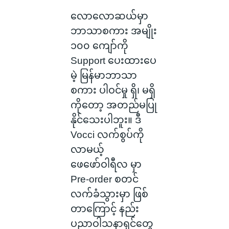
လောလောဆယ်မှာ
ဘာသာစကား အမျိုး
၁၀၀ ကျော်ကို
Support ပေးထားပေ
မဲ့ မြန်မာဘာသာ
စကား ပါဝင်မှု ရှိ၊ မရှိ
ကိုတော့ အတည်မပြု
နိုင်သေးပါဘူး။ ဒီ
Vocci လက်စွပ်ကို
လာမယ့်
ဖေဖော်ဝါရီလ မှာ
Pre-order စတင်
လက်ခံသွားမှာ ဖြစ်
တာကြောင့် နည်း
ပညာဝါသနာရှင်တွေ