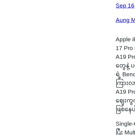
Sep 16
Aung 
Apple i
17 Pro 
A19 Pro
တွေနဲ့
ရဲ့ Ben
ကြားလာ
A19 Pr
ဈေးကွက
ဖြစ်နေ
Single-
ပြီး Mu