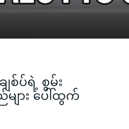
စ်ပ်ရဲ့ စွမ်း
်များ ပေါ်ထွက်