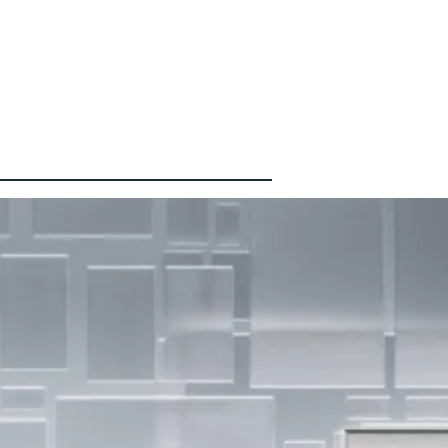
Latest
စကော့
တလန်
နိုင်ငံ
Glasg