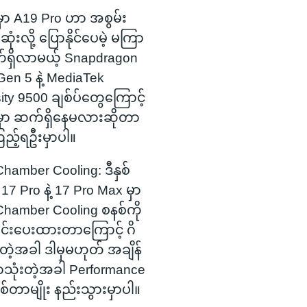
မှာ A19 Pro ဟာ အစွမ်း
းလို့ ပြောနိုင်ပေမဲ့ မကြာ
က်ရှိလာမယ့် Snapdragon
 Gen 5 နဲ့ MediaTek
ty 9500 ချစ်ပ်တွေကြောင့်
မှာ ဆက်ရှိနေမလားဆိုတာ
ြည့်ရဦးမှာပါ။
hamber Cooling: ဒီနှစ်
17 Pro နဲ့ 17 Pro Max မှာ
Chamber Cooling စနစ်ကို
င်းပေးထားတာကြောင့် ဂိ
တဲ့အခါ ဒါမှမဟုတ် အချိန်
သုံးတဲ့အခါ Performance
စ်တာမျိုး နည်းသွားမှာပါ။