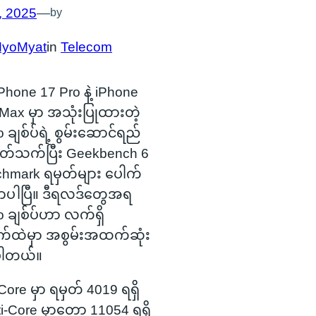
, 2025
—
by
MyoMyat
in
Telecom
Phone 17 Pro နဲ့ iPhone
Max မှာ အသုံးပြုထားတဲ့
 ချစ်ပ်ရဲ့ စွမ်းဆောင်ရည်
 ပတ်သက်ပြီး Geekbench 6
chmark ရမှတ်များ ပေါက်
ပါပြီ။ ဒီရလဒ်တွေအရ
o ချစ်ပ်ဟာ လက်ရှိ
်ထဲမှာ အစွမ်းအထက်ဆုံး
ပါတယ်။
Core မှာ ရမှတ် 4019 ရရှိ
lti-Core မှာတော့ 11054 ရရှိ