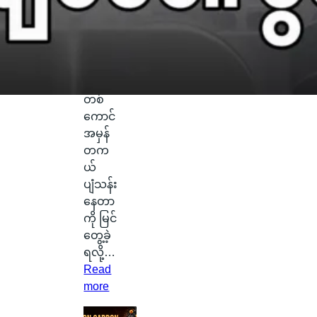
ရဲ့
ကောင်
းကင်
ပေါ်မှာ
နဂါး
တစ်
ကောင်
အမှန်
တက
ယ်
ပျံသန်း
နေတာ
ကို မြင်
တွေ့ခဲ့
ရလို့…
Read
:
more
စ