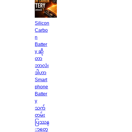
ကေ
ာ့
တ
လ
Silicon
န်
Carbo
နို
n
င်
Batter
ငံ
y ဆို
G
တာ
l
ဘာလဲ၊
a
ဒါဟာ
s
Smart
g
phone
o
Batter
w
y
မြို့
သက်
ရဲ့
တမ်း
ကေ
ပြဿန
ာ
ာတွေ