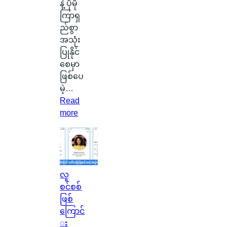
နဲ့ ပိုမို
တ
ကြာရှ
က
ည်စွာ
ယ်
အသုံး
ပျံ
ပြုနိုင်
သ
စေမှာ
န်
ဖြစ်ပေ
း
မဲ့…
နေ
Read
တ
:
more
ာ
S
ကို
i
မြ
l
င်
i
တွေ့
c
လူ
ခဲ့
o
စင်စစ်
ရ
n
ဖြစ်
လို့
C
ကြောင်
မြို့
a
း