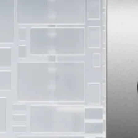
ow မြို့
ရဲ့
ကောင်
းကင်
ပေါ်မှာ
နဂါး
တစ်
ကောင်
အမှန်
တက
ယ်
ပျံသန်း
နေတာ
ကို မြင်
တွေ့ခဲ့
ရလို့
မြို့ခံ
တွေ