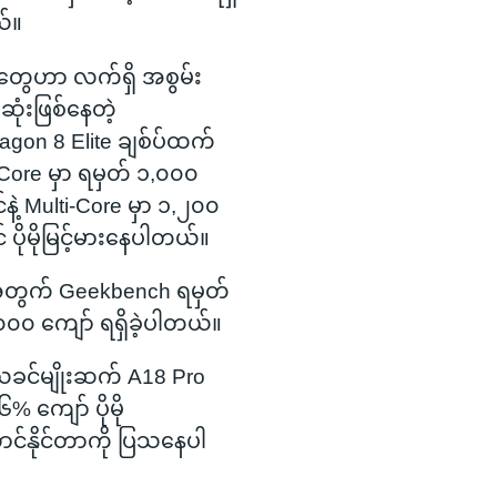
ယ်။
်တွေဟာ လက်ရှိ အစွမ်း
ံးဖြစ်နေတဲ့
agon 8 Elite ချစ်ပ်ထက်
Core မှာ ရမှတ် ၁,၀၀၀
်နဲ့ Multi-Core မှာ ၁,၂၀၀
် ပိုမိုမြင့်မားနေပါတယ်။
တွက် Geekbench ရမှတ်
၀၀ ကျော် ရရှိခဲ့ပါတယ်။
ခင်မျိုးဆက် A18 Pro
 ကျော် ပိုမို
ာင်နိုင်တာကို ပြသနေပါ