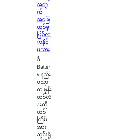
င်
အတွ
း
က်
က
အဖြေ
င်
တစ်ခု
ပေ
ဖြစ်လ
ါ်
ာနိုင်
မှ
မလား
ာ
ဒီ
န
Batter
ဂါ
y နည်း
း
ပညာ
တ
က ဖုန်း
စ်
တစ်လုံ
ကေ
းကို
ာ
တစ်
င်
ကြိမ်
အ
အား
မှ
သွင်းရုံ
န်