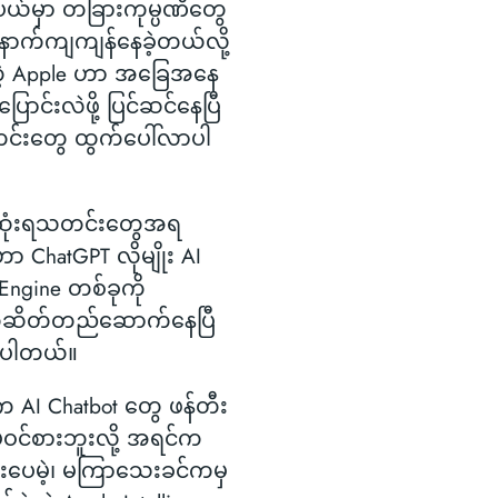
ပယ်မှာ တခြားကုမ္ပဏီတွေ
ာက်ကျကျန်နေခဲ့တယ်လို့
ဲ့ Apple ဟာ အခြေအနေ
ြောင်းလဲဖို့ ပြင်ဆင်နေပြီ
တင်းတွေ ထွက်ပေါ်လာပါ
ဆုံးရသတင်းတွေအရ
ာ ChatGPT လိုမျိုး AI
Engine တစ်ခုကို
ဆိတ်တည်ဆောက်နေပြီ
ိရပါတယ်။
က AI Chatbot တွေ ဖန်တီး
တ်မဝင်စားဘူးလို့ အရင်က
ဖူးပေမဲ့၊ မကြာသေးခင်ကမှ