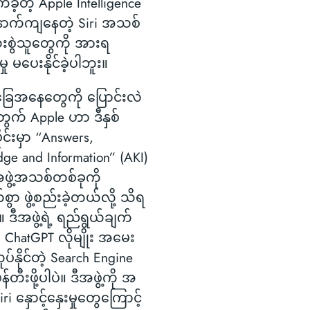
ခဲ့တဲ့ Apple Intelligence
ောက်ကျနေတဲ့ Siri အသစ်
ံးစွဲသူတွေကို အားရ
ု မပေးနိုင်ခဲ့ပါဘူး။
ခြေအနေတွေကို ပြောင်းလဲ
့အတွက် Apple ဟာ ဒီနှစ်
င်းမှာ “Answers,
ge and Information” (AKI)
အဖွဲ့အသစ်တစ်ခုကို
က်စွာ ဖွဲ့စည်းခဲ့တယ်လို့ သိရ
ဒီအဖွဲ့ရဲ့ ရည်ရွယ်ချက်
ChatGPT လိုမျိုး အမေး
်နိုင်တဲ့ Search Engine
်တီးဖို့ပါပဲ။ ဒီအဖွဲ့ကို အ
i နှောင့်နှေးမှုတွေကြောင့်