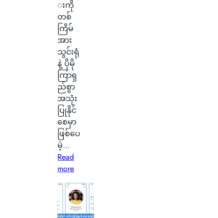
းကို
စ်
တစ်
ကေ
ကြိမ်
ာ
အား
င်
သွင်းရုံ
အ
နဲ့ ပိုမို
မှ
ကြာရှ
န်
ည်စွာ
တ
အသုံး
က
ပြုနိုင်
ယ်
စေမှာ
ပျံ
ဖြစ်ပေ
သ
မဲ့…
န်
Read
း
:
more
နေ
S
တ
i
ာ
l
ကို
i