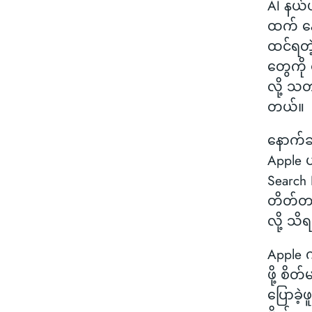
AI နယ်
ထက် နေ
ထင်ရတ
တွေကို ပ
လို့ သ
တယ်။
နောက်
Apple ဟ
Search 
တိတ်တ
လို့ သ
Apple 
ဖို့ စိ
ပြောခဲ့