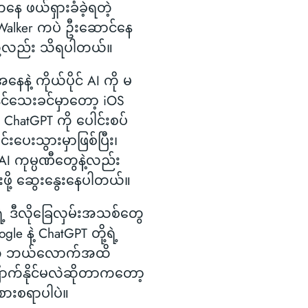
ေ ဖယ်ရှားခံခဲ့ရတဲ့
Walker ကပဲ ဦးဆောင်နေ
ု့လည်း သိရပါတယ်။
ေနဲ့ ကိုယ်ပိုင် AI ကို မ
ိုင်သေးခင်မှာတော့ iOS
ာ ChatGPT ကို ပေါင်းစပ်
်းပေးသွားမှာဖြစ်ပြီး၊
AI ကုမ္ပဏီတွေနဲ့လည်း
်းဖို့ ဆွေးနွေးနေပါတယ်။
ဲ့ ဒီလိုခြေလှမ်းအသစ်တွေ
le နဲ့ ChatGPT တို့ရဲ့
ို ဘယ်လောက်အထိ
ြောက်နိုင်မလဲဆိုတာကတော့
စားစရာပါပဲ။