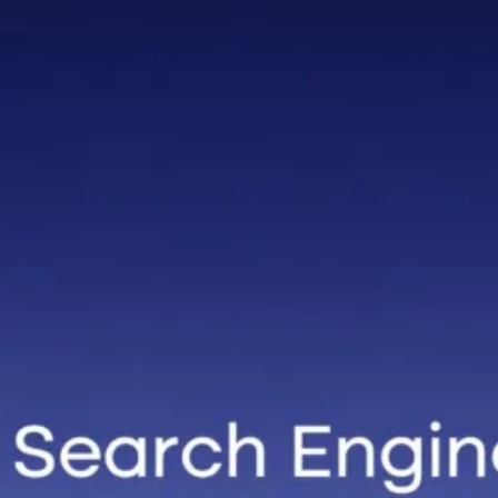
စကော့
တလန်
နိုင်ငံ
Glasgo
w မြို့
ရဲ့
ကောင်
းကင်
ပေါ်မှာ
နဂါး
တစ်
ကောင်
အမှန်
တက
ယ်