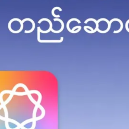
ပျံသန်း
နေတာ
ကို မြင်
တွေ့ခဲ့
ရလို့
မြို့ခံ
တွေ
ကြားမှ
ာ
အတေ
ာ်
လေး
ဂယက်
ရိုက်
သွားခဲ့
ပါ
တယ်
ပြီးခဲ့