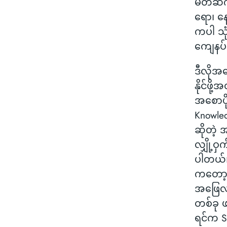
မိတ်ဆက်
ရော၊ န
ကပါ သု
ကျေနပ်မှ
ဒီလိုအ
နိုင်ဖို
အစောပို
Knowled
ဆိုတဲ့ 
လျှို့ဝှ
ပါတယ်။ 
ကတော့ 
အဖြေလုပ
တစ်ခု ဖန
ရင်က Sir