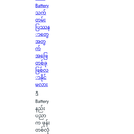
g
Battery
o
သက်
w
တမ်း
မြို့
ပြဿန
ရဲ့
ာတွေ
ကေ
အတွ
ာ
က်
င်
အဖြေ
း
တစ်ခု
က
ဖြစ်လ
င်
ာနိုင်
ပေ
မလား
ါ်
ဒီ
မှ
Battery
ာ
နည်း
န
ပညာ
ဂါ
က ဖုန်း
း
တစ်လုံ
တ