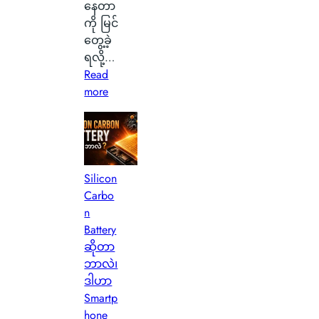
နေတာ
ကို မြင်
တွေ့ခဲ့
ရလို့…
Read
:
more
စ
ကေ
ာ့
တ
လ
Silicon
န်
Carbo
နို
n
င်
Battery
ငံ
ဆိုတာ
G
ဘာလဲ၊
l
ဒါဟာ
a
Smartp
s
hone