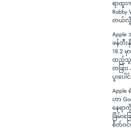
ရာထူးကန
Robby 
တယ်လိ
Apple အန
ဖန်တီးန
18.2 မှ
ထည့်သွင
တခြား 
ပူးပေါင
Apple ရ
ဟာ Goog
နေရာက
ခြိမ်းခ
စိတ်ဝင်