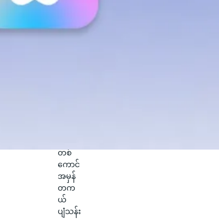
တဲ့
ရက်ပို
င်းက
စကော့
တလန်
နိုင်ငံ
Glasgo
w မြို့
ရဲ့
ကောင်
းကင်
ပေါ်မှာ
နဂါး
တစ်
ကောင်
အမှန်
တက
ယ်
ပျံသန်း