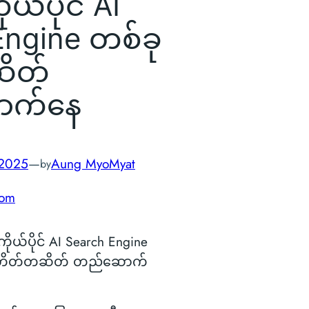
ုယ်ပိုင် AI
Engine တစ်ခု
ိတ်
ာက်နေ
 2025
—
Aung MyoMyat
by
com
ကိုယ်ပိုင် AI Search Engine
 တိတ်တဆိတ် တည်ဆောက်