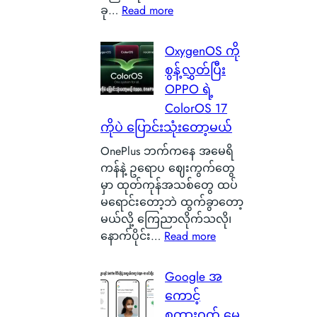
o
:
ခု…
Read more
မှ
n
လူ
ာ
B
စ
န
OxygenOS ကို
a
င်
ဂါ
စွန့်လွှတ်ပြီး
t
စ
း
OPPO ရဲ့
t
စ်
တ
e
ColorOS 17
ဖြ
စ်
r
ကိုပဲ ပြောင်းသုံးတော့မယ်
စ်
ကေ
y
ကြေ
ာ
OnePlus ဘက်ကနေ အမေရိ
ဆို
ာ
င်
ကန်နဲ့ ဥရောပ ဈေးကွက်တွေ
တ
င်
အ
မှာ ထုတ်ကုန်အသစ်တွေ ထပ်
ာ
း
မှ
မရောင်းတော့ဘဲ ထွက်ခွာတော့
ဘ
သ
န်
မယ်လို့ ကြေညာလိုက်သလို၊
ာ
က်
တ
:
နောက်ပိုင်း…
Read more
လဲ
သေ
က
O
၊
ပြ
ယ်
x
Google အ
ဒ
လို့
ပျံ
y
ါ
ကောင့်
ရ
သ
g
ဟ
စကားဝှက် မေ့
မ