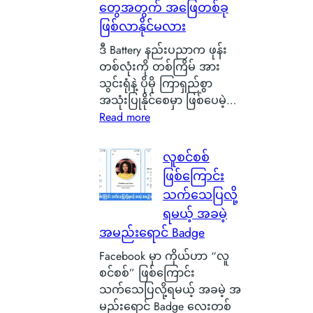
တွေအတွက် အဖြေတစ်ခု
င်
ငံ
ဖြစ်လာနိုင်မလား
G
ဒီ Battery နည်းပညာက ဖုန်း
l
တစ်လုံးကို တစ်ကြိမ် အား
a
သွင်းရုံနဲ့ ပိုမို ကြာရှည်စွာ
s
အသုံးပြုနိုင်စေမှာ ဖြစ်ပေမဲ့…
g
:
Read more
o
S
w
i
လူစင်စစ်
မြို့
l
ရဲ့
ဖြစ်ကြောင်း
i
ကေ
သက်သေပြလို့
c
ာ
ရမယ့် အခမဲ့
o
င်
အမည်းရောင် Badge
n
း
C
Facebook မှာ ကိုယ်ဟာ “လူ
က
a
စင်စစ်” ဖြစ်ကြောင်း
င်
r
သက်သေပြလို့ရမယ့် အခမဲ့ အ
ပေ
b
မည်းရောင် Badge လေးတစ်
ါ်