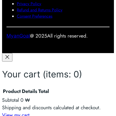
စ်
Privacy Policy
လ
Refund and Returns Policy
ာ
Consent Preferences
နို
င်
မ
@ 2025
All rights reserved.
MyanGoal
လာ
း
Your cart
(items: 0)
Product
Details
Total
Subtotal
0 ₩
Products
Shipping and discounts calculated at checkout.
View my cart