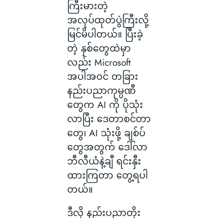
ကြီးမားတဲ့
အလုပ်ထုတ်ပွဲကြီးလို့
မြင်မိပါတယ်။ ပြီးခဲ့
တဲ့ နှစ်တွေထဲမှာ
လည်း Microsoft
အပါအဝင် တခြား
နည်းပညာကုမ္ပဏီ
တွေက AI ကို ပိုသုံး
လာပြီး ဒေတာစင်တာ
တွေ၊ AI သုံးဖို့ ချစ်ပ်
တွေအတွက် ဒေါ်လာ
ဘီလီယံနဲ့ချီ ရင်းနှီး
ထားကြတာ တွေ့ရပါ
တယ်။
ဒီလို နည်းပညာတိုး