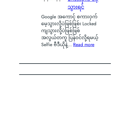
န်
e
ာ
ယ့်
သွားရင်
း
n
S
အ
နေ
O
Google အကောင့် စကားဝှက်
m
ခ
တ
S
မေ့သွားလို့ပဲဖြစ်ဖြစ်၊ Locked
a
မဲ့
ာ
ကို
ကျသွားလို့ပဲဖြစ်ဖြစ်
r
အ
ကို
စွ
အလွယ်တကူ ပြန်ဝင်လို့ရမယ့်
t
မ
မြ
န့်
:
Selfie ဗီဒီယိုနဲ့…
Read more
p
ည်
င်
လွှ
G
h
း
တွေ့
တ်
o
o
ရေ
ခဲ့
ပြီ
o
n
ာ
ရ
း
g
e
င်
လို့
O
l
B
B
မြို့
P
e
a
a
ခံ
P
အ
t
d
တွေ
O
ကေ
t
g
ကြာ
ရဲ့
ာ
e
e
း
C
င့်
r
မှ
o
စ
y
ာ
l
ကာ
သ