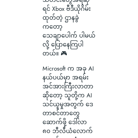
ရင် Xbox ဗီဒီယိုဂိမ်း
ထုတ်တဲ့ ဌာနခွဲ
ကတော့
သေချာပေါက် ပါမယ်
လို့ ပြောနေကြပါ
တယ်။ 🎮
Microsoft က အခု AI
နယ်ပယ်မှာ အရမ်း
အင်အားကြီးလာတာ
ဆိုတော့ သူတို့က AI
သင်ယူမှုအတွက် ဒေ
တာစင်တာတွေ
ဆောက်ဖို့ ဒေါ်လာ
၈၀ ဘီလီယံလောက်