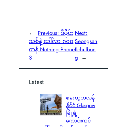
←
Previous:
ဒီဇိုင်း
Next:
သစ်နဲ့ ဒေါ်လာ ၈၀၀
Seongsan
တန် Nothing Phone
Ilchulbon
3
g
→
Latest
စကော့တလန်
နိုင်ငံ Glasgow
မြို့ရဲ့
ကောင်းကင်