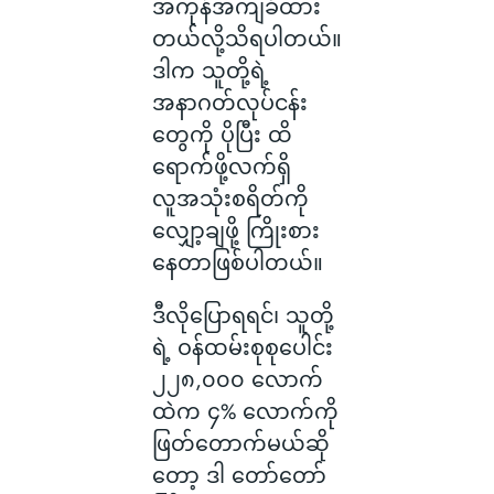
အကုန်အကျခံထား
တယ်လို့သိရပါတယ်။
ဒါက သူတို့ရဲ့
အနာဂတ်လုပ်ငန်း
တွေကို ပိုပြီး ထိ
ရောက်ဖို့လက်ရှိ
လူအသုံးစရိတ်ကို
လျှော့ချဖို့ ကြိုးစား
နေတာဖြစ်ပါတယ်။
ဒီလိုပြောရရင်၊ သူတို့
ရဲ့ ဝန်ထမ်းစုစုပေါင်း
၂၂၈,၀၀၀ လောက်
ထဲက ၄% လောက်ကို
ဖြတ်တောက်မယ်ဆို
တော့ ဒါ တော်တော်