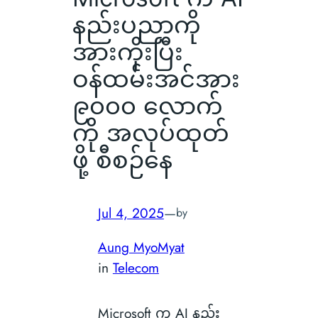
နည်းပညာကို
အားကိုးပြီး
ဝန်ထမ်းအင်အား
၉၀၀၀ လောက်
ကို အလုပ်ထုတ်
ဖို့ စီစဉ်နေ
Jul 4, 2025
—
by
Aung MyoMyat
in
Telecom
Microsoft က AI နည်း