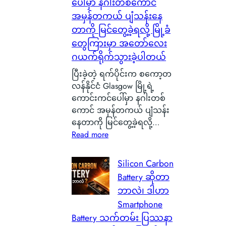
ပေါ်မှာ နဂါးတစ်ကောင်
အမှန်တကယ် ပျံသန်းနေ
တာကို မြင်တွေ့ခဲ့ရလို့ မြို့ခံ
တွေကြားမှာ အတော်လေး
ဂယက်ရိုက်သွားခဲ့ပါတယ်
ပြီးခဲ့တဲ့ ရက်ပိုင်းက စကော့တ
လန်နိုင်ငံ Glasgow မြို့ရဲ့
ကောင်းကင်ပေါ်မှာ နဂါးတစ်
ကောင် အမှန်တကယ် ပျံသန်း
နေတာကို မြင်တွေ့ခဲ့ရလို့…
:
Read more
စ
ကေ
Silicon Carbon
ာ့
Battery ဆိုတာ
တ
ဘာလဲ၊ ဒါဟာ
လ
Smartphone
န်
Battery သက်တမ်း ပြဿနာ
နို