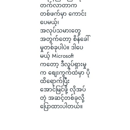
တက်လာတာက
တစ်ဖက်မှာ ကောင်း
ပေမယ့်၊
အလုပ်သမားတွေ
အတွက်တော့ စိန်ခေါ်
မှုတစ်ခုပါပဲ။ ဒါပေ
မယ့် Microsoft
ကတော့ ဒီလှုပ်ရှားမှု
က စျေးကွက်ထဲမှာ ပို
ထိရောက်ပြီး
အောင်မြင်ဖို့ လိုအပ်
တဲ့ အဆင့်တစ်ခုလို့
ပြောထားပါတယ်။