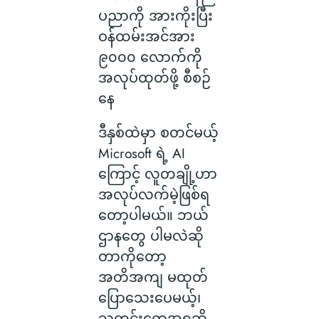
ပညာကို အားကိုးပြီး
ဝန်ထမ်းအင်အား
၉၀၀၀ လောက်ကို
အလုပ်ထုတ်ဖို့ စီစဉ်
နေ
ဒီနှစ်ထဲမှာ စတင်မယ့်
Microsoft ရဲ့ AI
ကြောင့် လူတချို့ဟာ
အလုပ်လက်မဲ့ဖြစ်ရ
တော့ပါမယ်။ ဘယ်
ဌာနတွေ ပါမလဲဆို
တာကိုတော့
အတိအကျ မထုတ်
ပြောသေးပေမယ့်၊
သတင်းတွေအရဆို