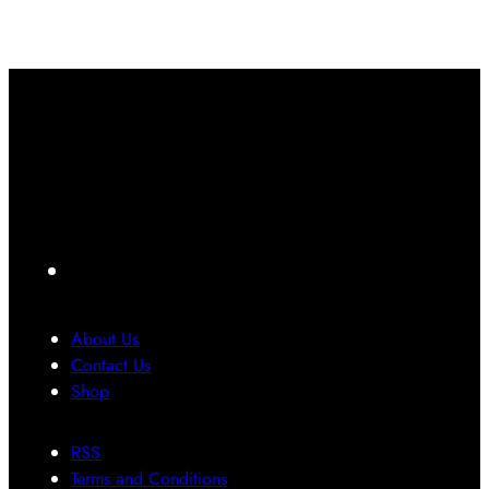
အ
o
း
က်
တေ
r
ဝှ
တ
ာ်
O
က်
မ်
လေ
S
မေ့
း
း
1
သွာ
ပြ
ဂ
7
း
ဿ
ယ
ကို
ရ
န
က်
ပဲ
င်
ာ
ရို
ပြေ
တွေ
က်
ာ
အ
F
သွာ
င်
တွ
a
း
း
က်
ခဲ့
သုံ
c
အ
About Us
ပ
း
e
ဖြေ
Contact Us
ါ
တေ
တ
b
Shop
တ
ာ့
စ်
o
ယ်
မ
ခု
RSS
o
ယ်
ဖြ
Terms and Conditions
k