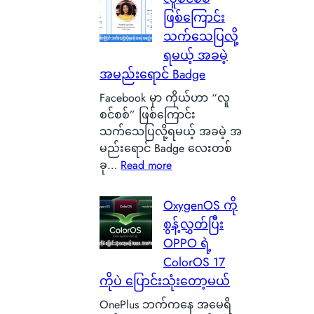
l
ရဲ့
ဖြစ်ကြောင်း
i
ကေ
သက်သေပြလို့
c
ာ
ရမယ့် အခမဲ့
o
င်
အမည်းရောင် Badge
n
း
C
Facebook မှာ ကိုယ်ဟာ “လူ
က
a
စင်စစ်” ဖြစ်ကြောင်း
င်
r
သက်သေပြလို့ရမယ့် အခမဲ့ အ
ပေ
b
မည်းရောင် Badge လေးတစ်
ါ်
o
:
ခု…
Read more
မှ
n
လူ
ာ
B
စ
န
OxygenOS ကို
a
င်
ဂါ
စွန့်လွှတ်ပြီး
t
စ
း
OPPO ရဲ့
t
စ်
တ
e
ColorOS 17
ဖြ
စ်
r
ကိုပဲ ပြောင်းသုံးတော့မယ်
စ်
ကေ
y
ကြေ
ာ
OnePlus ဘက်ကနေ အမေရိ
ဆို