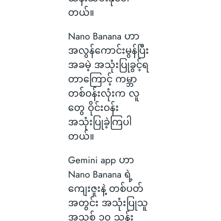
တယ်။
Nano Banana ဟာ
အလွန်ကောင်းမွန်ပြီး
အခမဲ့ အသုံးပြုခွင့်ရ
တာကြောင့် ကမ္ဘာ
တစ်ဝန်းလုံးက လူ
တွေ ဝိုင်းဝန်း
အသုံးပြုခဲ့ကြပါ
တယ်။
Gemini app ဟာ
Nano Banana ရဲ့
ကျေးဇူးနဲ့ တစ်ပတ်
အတွင်း အသုံးပြုသူ
အသစ် ၁၀ သန်း