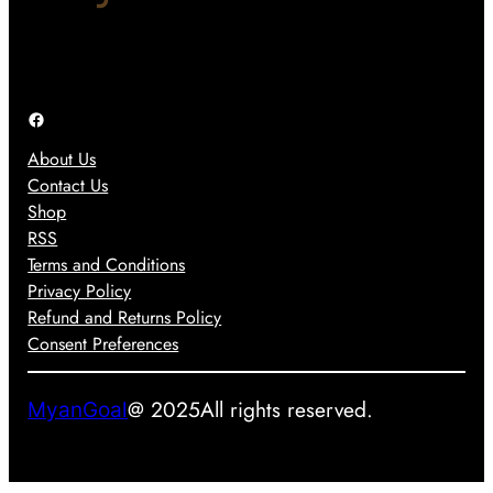
ာ
အ
သွာ
င်
တွ
း
း
က်
ခဲ့
သုံ
အ
ပ
း
Facebook
ဖြေ
ါ
တေ
တ
တ
About Us
ာ့
စ်
ယ်
Contact Us
မ
ခု
Shop
ယ်
ဖြ
RSS
စ်
Terms and Conditions
လ
Privacy Policy
ာ
Refund and Returns Policy
နို
Consent Preferences
င်
မ
@ 2025
All rights reserved.
MyanGoal
လာ
း