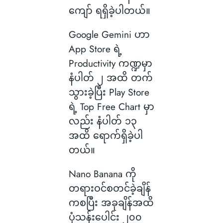
ကျော် ရရှိခဲ့ပါတယ်။
Google Gemini ဟာ
App Store ရဲ့
Productivity ကဏ္ဍမှာ
နံပါတ် ၂ အထိ တက်
သွားခဲ့ပြီး Play Store
ရဲ့ Top Free Chart မှာ
လည်း နံပါတ် ၁၃
အထိ ရောက်ရှိခဲ့ပါ
တယ်။
Nano Banana ကို
တရားဝင်စတင်ခဲ့ချိန်
ကစပြီး အခုချိန်အထိ
ပုံသန်းပေါင်း ၂၀၀