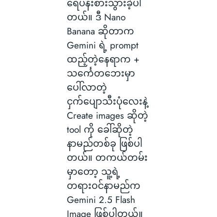
ရေပန်းစားသွားခဲ့ပါ
တယ်။ ဒီ Nano
Banana ဆိုတာက
Gemini ရဲ့ prompt
ထည့်တဲ့နေရာက +
သင်္ကေတဘေးမှာ
ပေါ်လာတဲ့
ငှက်ပျောသီးပုံလေးနဲ့
Create images ဆိုတဲ့
tool ကို ခေါ်ဆိုတဲ့
နာမည်တစ်ခု ဖြစ်ပါ
တယ်။ တကယ်တမ်း
မှာတော့ သူ့ရဲ့
တရားဝင်နာမည်က
Gemini 2.5 Flash
Image ဖြစ်ပါတယ်။