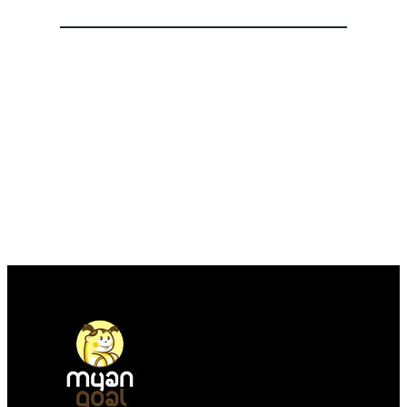
n
ာ
ရ
း
g
e
င်
လို့
O
l
B
B
မြို့
P
e
a
a
ခံ
P
အ
t
d
တွေ
O
ကေ
t
g
ကြာ
ရဲ့
ာ
e
e
း
C
င့်
r
မှ
o
စ
y
ာ
l
ကာ
သ
အ
o
း
က်
တေ
r
ဝှ
တ
ာ်
O
က်
မ်
လေ
S
မေ့
း
း
1
သွာ
ပြ
ဂ
7
း
ဿ
ယ
ကို
ရ
န
က်
ပဲ
င်
ာ
ရို
ပြေ
တွေ
က်