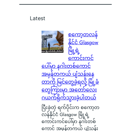
Latest
စကော့တလန်
နိုင်ငံ Glasgow
မြို့ရဲ့
ကောင်းကင်
ပေါ်မှာ နဂါးတစ်ကောင်
အမှန်တကယ် ပျံသန်းနေ
တာကို မြင်တွေ့ခဲ့ရလို့ မြို့ခံ
တွေကြားမှာ အတော်လေး
ဂယက်ရိုက်သွားခဲ့ပါတယ်
ပြီးခဲ့တဲ့ ရက်ပိုင်းက စကော့တ
လန်နိုင်ငံ Glasgow မြို့ရဲ့
ကောင်းကင်ပေါ်မှာ နဂါးတစ်
ကောင် အမှန်တကယ် ပျံသန်း