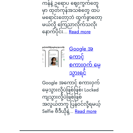
ာ
င်
ကန်နဲ့ ဥရောပ ဈေးကွက်တွေ
တ
င်
အ
မှာ ထုတ်ကုန်အသစ်တွေ ထပ်
ာ
း
မှ
မရောင်းတော့ဘဲ ထွက်ခွာတော့
ဘ
သ
န်
မယ်လို့ ကြေညာလိုက်သလို၊
ာ
က်
တ
:
နောက်ပိုင်း…
Read more
လဲ
သေ
က
O
၊
ပြ
ယ်
x
Google အ
ဒ
လို့
ပျံ
y
ါ
ကောင့်
ရ
သ
g
ဟ
စကားဝှက် မေ့
မ
န်
e
ာ
ယ့်
သွားရင်
း
n
S
အ
နေ
O
Google အကောင့် စကားဝှက်
m
ခ
တ
S
မေ့သွားလို့ပဲဖြစ်ဖြစ်၊ Locked
a
မဲ့
ာ
ကို
ကျသွားလို့ပဲဖြစ်ဖြစ်
r
အ
ကို
စွ
အလွယ်တကူ ပြန်ဝင်လို့ရမယ့်
t
မ
မြ
န့်
:
Selfie ဗီဒီယိုနဲ့…
Read more
p
ည်
င်
လွှ
G
h
း
တွေ့
တ်
o
o
ရေ
ခဲ့
ပြီ
o