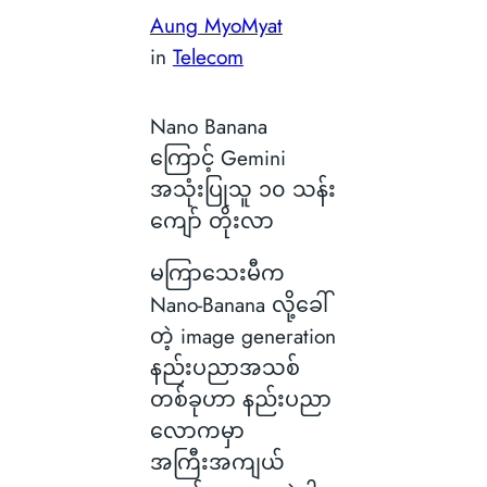
Aung MyoMyat
in
Telecom
Nano Banana
ကြောင့် Gemini
အသုံးပြုသူ ၁၀ သန်း
ကျော် တိုးလာ
မကြာသေးမီက
Nano-Banana လို့ခေါ်
တဲ့ image generation
နည်းပညာအသစ်
တစ်ခုဟာ နည်းပညာ
လောကမှာ
အကြီးအကျယ်