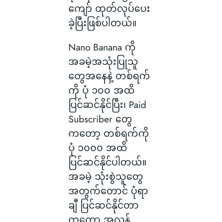
ကျော် ထုတ်လုပ်ပေး
ခဲ့ပြီးဖြစ်ပါတယ်။
Nano Banana ကို
အခမဲ့အသုံးပြုသူ
တွေအနေနဲ့ တစ်ရက်
ကို ပုံ ၁၀၀ အထိ
ပြင်ဆင်နိုင်ပြီး၊ Paid
Subscriber တွေ
ကတော့ တစ်ရက်ကို
ပုံ ၁၀၀၀ အထိ
ပြင်ဆင်နိုင်ပါတယ်။
အခမဲ့ သုံးစွဲသူတွေ
အတွက်တောင် ပုံရာ
ချီ ပြင်ဆင်နိုင်တာ
ကတော့ အလွန်