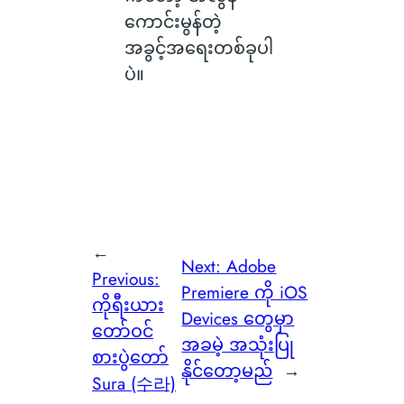
ကောင်းမွန်တဲ့
အခွင့်အရေးတစ်ခုပါ
ပဲ။
←
Next:
Adobe
Previous:
Premiere ကို iOS
ကိုရီးယား
Devices တွေမှာ
တော်ဝင်
အခမဲ့ အသုံးပြု
စားပွဲတော်
နိုင်တော့မည်
→
Sura (수라)