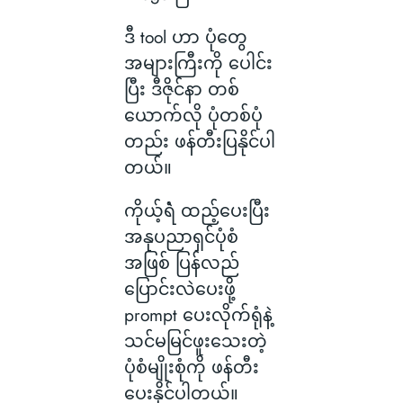
ဒီ tool ဟာ ပုံတွေ
အများကြီးကို ပေါင်း
ပြီး ဒီဇိုင်နာ တစ်
ယောက်လို ပုံတစ်ပုံ
တည်း ဖန်တီးပြနိုင်ပါ
တယ်။
ကိုယ့်ရဲံ ထည့်ပေးပြီး
အနုပညာရှင်ပုံစံ
အဖြစ် ပြန်လည်
ပြောင်းလဲပေးဖို့
prompt ပေးလိုက်ရုံနဲ့
သင်မမြင်ဖူးသေးတဲ့
ပုံစံမျိုးစုံကို ဖန်တီး
ပေးနိုင်ပါတယ်။