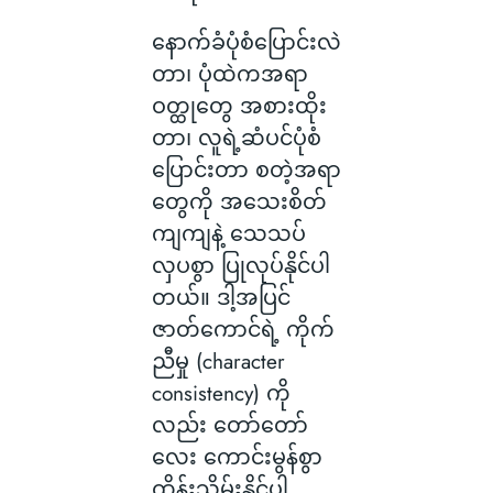
နောက်ခံပုံစံပြောင်းလဲ
တာ၊ ပုံထဲကအရာ
ဝတ္ထုတွေ အစားထိုး
တာ၊ လူရဲ့ဆံပင်ပုံစံ
ပြောင်းတာ စတဲ့အရာ
တွေကို အသေးစိတ်
ကျကျနဲ့ သေသပ်
လှပစွာ ပြုလုပ်နိုင်ပါ
တယ်။ ဒါ့အပြင်
ဇာတ်ကောင်ရဲ့ ကိုက်
ညီမှု (character
consistency) ကို
လည်း တော်တော်
လေး ကောင်းမွန်စွာ
ထိန်းသိမ်းနိုင်ပါ