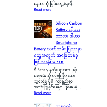
နေတာကို မြင်တွေ့ခဲ့ရလို့…
:
Read more
စ
ကေ
Silicon Carbon
ာ့
Battery ဆိုတာ
တ
ဘာလဲ၊ ဒါဟာ
လ
Smartphone
န်
Battery သက်တမ်း ပြဿနာ
နို
တွေအတွက် အဖြေတစ်ခု
င်
ငံ
ဖြစ်လာနိုင်မလား
G
ဒီ Battery နည်းပညာက ဖုန်း
l
တစ်လုံးကို တစ်ကြိမ် အား
a
သွင်းရုံနဲ့ ပိုမို ကြာရှည်စွာ
s
အသုံးပြုနိုင်စေမှာ ဖြစ်ပေမဲ့…
g
:
Read more
o
S
w
i
လူစင်စစ်
မြို့