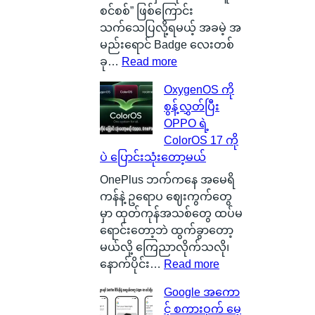
င်
C
စင်စစ်” ဖြစ်ကြောင်း
း
a
သက်သေပြလို့ရမယ့် အခမဲ့ အ
က
r
မည်းရောင် Badge လေးတစ်
င်
b
:
ခု…
Read more
ပေ
o
လူ
OxygenOS ကို
ါ်
n
စ
စွန့်လွှတ်ပြီး
မှ
B
င်
OPPO ရဲ့
ာ
a
စ
ColorOS 17 ကို
န
t
စ်
ပဲ ပြောင်းသုံးတော့မယ်
ဂါ
t
ဖြ
း
e
စ်
OnePlus ဘက်ကနေ အမေရိ
တ
r
ကြေ
ကန်နဲ့ ဥရောပ ဈေးကွက်တွေ
စ်
y
ာ
မှာ ထုတ်ကုန်အသစ်တွေ ထပ်မ
ကေ
ဆို
င်
ရောင်းတော့ဘဲ ထွက်ခွာတော့
ာ
တ
း
မယ်လို့ ကြေညာလိုက်သလို၊
င်
ာ
သ
:
နောက်ပိုင်း…
Read more
အ
ဘ
က်
O
Google အကော
မှ
ာ
သေ
x
င့် စကားဝှက် မေ့
န်
လဲ
ပြ
y