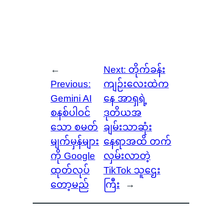
←
Next:
တိုက်ခန်း
Previous:
ကျဉ်းလေးထဲက
Gemini AI
နေ အာရှရဲ့
စနစ်ပါဝင်
ဒုတိယအ
သော စမတ်
ချမ်းသာဆုံး
မျက်မှန်များ
နေရာအထိ တက်
ကို Google
လှမ်းလာတဲ့
ထုတ်လုပ်
TikTok သူဌေး
တော့မည်
ကြီး
→