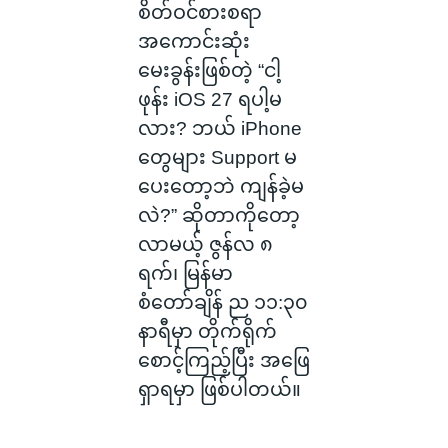
စိတ်ဝင်စားစရာ
အကောင်းဆုံး
မေးခွန်းဖြစ်တဲ့ “ငါ့
ဖုန်း iOS 27 ရပါ့မ
လား? ဘယ် iPhone
တွေများ Support မ
ပေးတော့ဘဲ ကျန်ခဲ့မ
လဲ?” ဆိုတာကိုတော့
လာမယ့် ဇွန်လ ၈
ရက်၊ မြန်မာ
စံတော်ချိန် ည ၁၁:၃၀
နာရီမှာ တိုက်ရိုက်
စောင့်ကြည့်ပြီး အဖြေ
ရှာရမှာ ဖြစ်ပါတယ်။