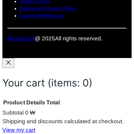
Privacy Policy
ပ
တ
ယ်
Refund and Returns Policy
ါ
စ်
Consent Preferences
တ
ခု
ယ်
ဖြ
စ်
MyanGoal
@ 2025
All rights reserved.
လ
ာ
နို
င်
မ
လာ
Your cart
(items: 0)
း
Product
Details
Total
Subtotal
0 ₩
Products
Shipping and discounts calculated at checkout.
View my cart
in