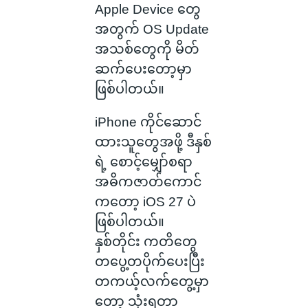
Apple Device တွေ
အတွက် OS Update
အသစ်တွေကို မိတ်
ဆက်ပေးတော့မှာ
ဖြစ်ပါတယ်။
iPhone ကိုင်ဆောင်
ထားသူတွေအဖို့ ဒီနှစ်
ရဲ့ စောင့်မျှော်စရာ
အဓိကဇာတ်ကောင်
ကတော့ iOS 27 ပဲ
ဖြစ်ပါတယ်။
နှစ်တိုင်း ကတိတွေ
တပွေ့တပိုက်ပေးပြီး
တကယ့်လက်တွေ့မှာ
တော့ သုံးရတာ