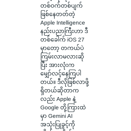
တစ်ဝက်တစ်ပျက်
ဖြစ်နေတတ်တဲ့
Apple Intelligence
နည်းပညာကြီးဟာ ဒီ
တစ်ခေါက် iOS 27
မှာတော့ တကယ်ပဲ
ကြမ်းလာမလားဆို
ပြီး အားလုံးက
မျှော်လင့်နေကြပါ
တယ်။ ဒီလိုဖြစ်လာဖို့
ရှိတယ်ဆိုတာက
လည်း Apple နဲ့
Google တို့ကြားထဲ
မှာ Gemini AI
အသုံးပြုခွင့်ကို