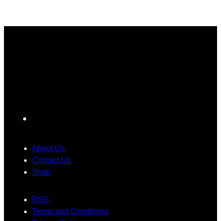
ခံ
t
ကာ
e
o
တွေ
e
း
l
ကြာ
r
ဝှ
o
း
y
က်
r
မှ
သ
မေ့
O
ာ
က်
သွာ
S
အ
တ
း
1
တေ
မ်
ရ
7
ာ်
း
င်
ကို
လေ
ပြ
ပဲ
F
း
ဿ
ပြေ
a
ဂ
န
ာ
c
ယ
ာ
င်
About Us
က်
တွေ
း
e
Contact Us
ရို
အ
သုံ
Shop
b
က်
တွ
း
o
သွာ
က်
တေ
RSS
o
း
အ
ာ့
Terms and Conditions
k
ခဲ့
ဖြေ
မ