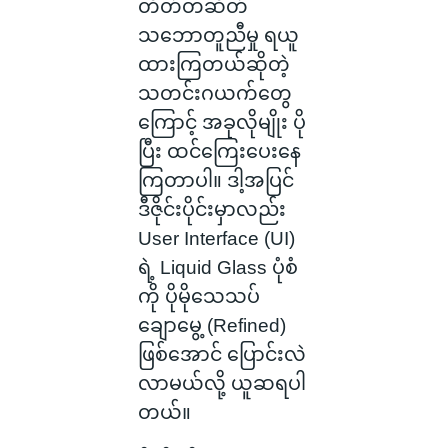
တိတ်တဆိတ်
သဘောတူညီမှု ရယူ
ထားကြတယ်ဆိုတဲ့
သတင်းဂယက်တွေ
ကြောင့် အခုလိုမျိုး ပို
ပြီး ထင်ကြေးပေးနေ
ကြတာပါ။ ဒါ့အပြင်
ဒီဇိုင်းပိုင်းမှာလည်း
User Interface (UI)
ရဲ့ Liquid Glass ပုံစံ
ကို ပိုမိုသေသပ်
ချောမွေ့ (Refined)
ဖြစ်အောင် ပြောင်းလဲ
လာမယ်လို့ ယူဆရပါ
တယ်။