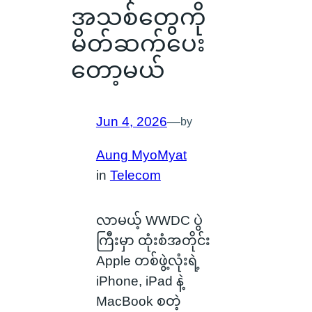
အသစ်တွေကို
မိတ်ဆက်ပေး
တော့မယ်
Jun 4, 2026
—
by
Aung MyoMyat
in
Telecom
လာမယ့် WWDC ပွဲ
ကြီးမှာ ထုံးစံအတိုင်း
Apple တစ်ဖွဲ့လုံးရဲ့
iPhone, iPad နဲ့
MacBook စတဲ့