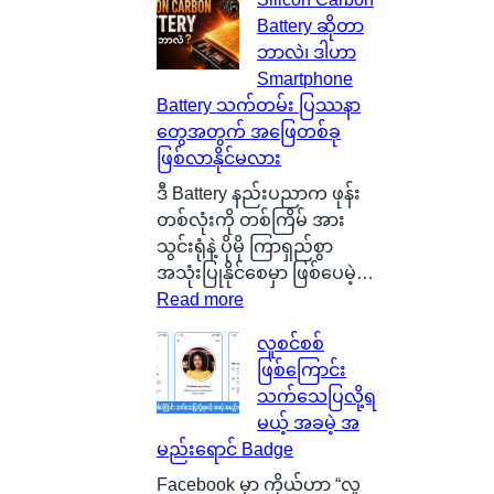
ကေ
Battery ဆိုတာ
ာ့
ဘာလဲ၊ ဒါဟာ
တ
Smartphone
လ
Battery သက်တမ်း ပြဿနာ
န်
တွေအတွက် အဖြေတစ်ခု
နို
ဖြစ်လာနိုင်မလား
င်
ငံ
ဒီ Battery နည်းပညာက ဖုန်း
G
တစ်လုံးကို တစ်ကြိမ် အား
l
သွင်းရုံနဲ့ ပိုမို ကြာရှည်စွာ
a
အသုံးပြုနိုင်စေမှာ ဖြစ်ပေမဲ့…
s
:
Read more
g
S
လူစင်စစ်
o
i
ဖြစ်ကြောင်း
w
l
သက်သေပြလို့ရ
မြို့
i
မယ့် အခမဲ့ အ
ရဲ့
c
မည်းရောင် Badge
ကေ
o
ာ
n
Facebook မှာ ကိုယ်ဟာ “လူ