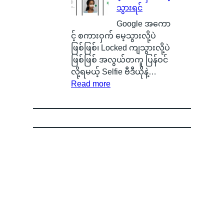
သွားရင်
တ
၊
လို့
g
က
ဒ
ရ
e
Google အကော
ယ်
ါ
မ
n
င့် စကားဝှက် မေ့သွားလို့ပဲ
ပျံ
ဟ
ယ့်
O
ဖြစ်ဖြစ်၊ Locked ကျသွားလို့ပဲ
သ
ာ
အ
S
ဖြစ်ဖြစ် အလွယ်တကူ ပြန်ဝင်
န်
S
ခ
ကို
လို့ရမယ့် Selfie ဗီဒီယိုနဲ့…
း
m
:
မဲ့
စွ
Read more
နေ
a
G
အ
န့်
တ
r
o
မ
လွှ
ာ
t
o
ည်
တ်
ကို
p
g
း
ပြီ
မြ
h
l
ရေ
း
င်
o
e
ာ
O
တွေ့
n
အ
င်
P
ခဲ့
e
ကေ
B
P
ရ
B
ာ
a
O
လို့
a
င့်
d
ရဲ့
မြို့
t
စ
g
C