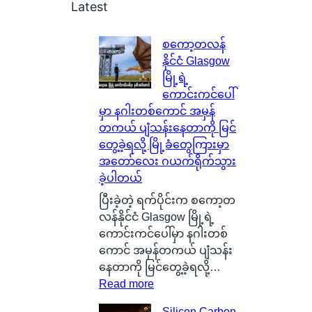
Latest
စကော့တလန်
နိုင်ငံ Glasgow
မြို့ရဲ့
ကောင်းကင်ပေါ်
မှာ နဂါးတစ်ကောင် အမှန်
တကယ် ပျံသန်းနေတာကို မြင်
တွေ့ခဲ့ရလို့ မြို့ခံတွေကြားမှာ
အတော်လေး ဂယက်ရိုက်သွား
ခဲ့ပါတယ်
ပြီးခဲ့တဲ့ ရက်ပိုင်းက စကော့တ
လန်နိုင်ငံ Glasgow မြို့ရဲ့
ကောင်းကင်ပေါ်မှာ နဂါးတစ်
ကောင် အမှန်တကယ် ပျံသန်း
နေတာကို မြင်တွေ့ခဲ့ရလို့…
:
Read more
စ
Silicon Carbon