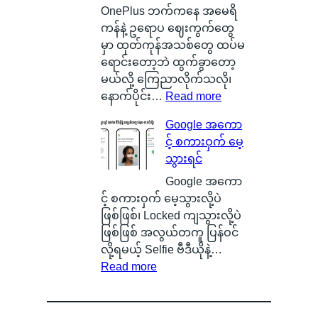
း
e
စ်
OnePlus ဘက်ကနေ အမေရိ
တ
r
ကြေ
ကန်နဲ့ ဥရောပ ဈေးကွက်တွေ
စ်
y
ာ
မှာ ထုတ်ကုန်အသစ်တွေ ထပ်မ
ကေ
ဆို
င်
ရောင်းတော့ဘဲ ထွက်ခွာတော့
ာ
တ
း
မယ်လို့ ကြေညာလိုက်သလို၊
င်
ာ
သ
:
နောက်ပိုင်း…
Read more
အ
ဘ
က်
O
Google အကော
မှ
ာ
သေ
x
င့် စကားဝှက် မေ့
န်
လဲ
ပြ
y
သွားရင်
တ
၊
လို့
g
က
ဒ
ရ
e
Google အကော
ယ်
ါ
မ
n
င့် စကားဝှက် မေ့သွားလို့ပဲ
ပျံ
ဟ
ယ့်
O
ဖြစ်ဖြစ်၊ Locked ကျသွားလို့ပဲ
သ
ာ
အ
S
ဖြစ်ဖြစ် အလွယ်တကူ ပြန်ဝင်
န်
S
ခ
ကို
လို့ရမယ့် Selfie ဗီဒီယိုနဲ့…
း
m
:
မဲ့
စွ
Read more
နေ
a
G
အ
န့်
တ
r
o
မ
လွှ
ာ
t
o
ည်
တ်