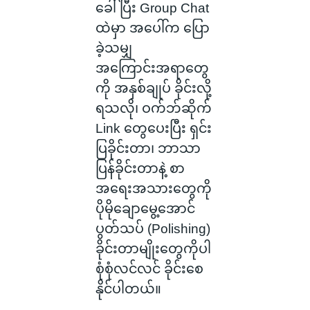
ခေါ်ပြီး Group Chat
ထဲမှာ အပေါ်က ပြော
ခဲ့သမျှ
အကြောင်းအရာတွေ
ကို အနှစ်ချုပ် ခိုင်းလို့
ရသလို၊ ဝက်ဘ်ဆိုက်
Link တွေပေးပြီး ရှင်း
ပြခိုင်းတာ၊ ဘာသာ
ပြန်ခိုင်းတာနဲ့ စာ
အရေးအသားတွေကို
ပိုမိုချောမွေ့အောင်
ပွတ်သပ် (Polishing)
ခိုင်းတာမျိုးတွေကိုပါ
စုံစုံလင်လင် ခိုင်းစေ
နိုင်ပါတယ်။