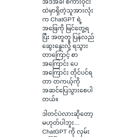
အဲဒီအခါ စကားဝိုင်း
ထဲမှာရှိတဲ့သူအားလုံး
က ChatGPT ရဲ့
အဖြေကို မြင်တွေ့ရ
ပြီး အတူတူ ပြန်လည်
ဆွေးနွေးလို့ ရသွား
တာကြောင့် စာ
အကြောင်း ပေ
အကြောင်း တိုင်ပင်ရ
တာ တကယ့်ကို
အဆင်ပြေသွားစေပါ
တယ်။
ဒါတင်ပဲလားဆိုတော့
မဟုတ်ပါဘူး…
ChatGPT ကို လှမ်း