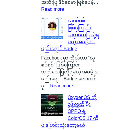
a
အသုံးပြုနိုင်စေမှာ ဖြစ်ပေမဲ့…
s
:
Read more
g
S
လူစင်စစ်
o
i
ဖြစ်ကြောင်း
w
l
သက်သေပြလို့ရ
မြို့
i
မယ့် အခမဲ့ အ
ရဲ့
c
မည်းရောင် Badge
ကေ
o
ာ
n
Facebook မှာ ကိုယ်ဟာ “လူ
င်
C
စင်စစ်” ဖြစ်ကြောင်း
း
a
သက်သေပြလို့ရမယ့် အခမဲ့ အ
က
r
မည်းရောင် Badge လေးတစ်
င်
b
:
ခု…
Read more
ပေ
o
လူ
OxygenOS ကို
ါ်
n
စ
စွန့်လွှတ်ပြီး
မှ
B
င်
OPPO ရဲ့
ာ
a
စ
ColorOS 17 ကို
န
t
စ်
ပဲ ပြောင်းသုံးတော့မယ်
ဂါ
t
ဖြ