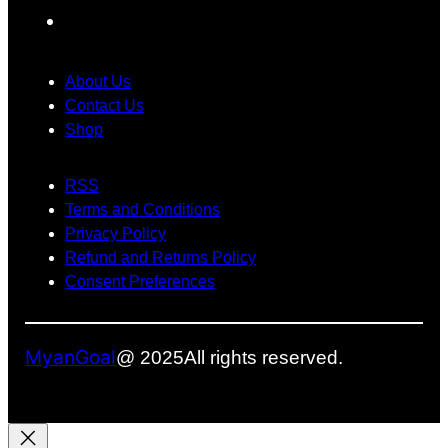
း
ဿ
ပြေ
F
ဂ
န
ာ
a
ယ
ာ
င်
c
က်
တွေ
း
About Us
e
ရို
အ
သုံ
Contact Us
က်
တွ
း
Shop
b
သွာ
က်
တေ
o
း
အ
ာ့
RSS
o
ခဲ့
ဖြေ
မ
Terms and Conditions
k
ပ
တ
ယ်
Privacy Policy
ါ
စ်
Refund and Returns Policy
တ
ခု
Consent Preferences
ယ်
ဖြ
စ်
လ
MyanGoal
@ 2025
All rights reserved.
ာ
နို
င်
မ