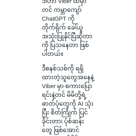
ဒါဟာ Viber ထဲမှာ
တင် ကမ္ဘာကျော်
ChatGPT ကို
တိုက်ရိုက် ခေါ်ယူ
အသုံးပြုနိုင်ပြီဆိုတာ
ကို ပြသနေတာ ဖြစ်
ပါတယ်။
ဒီစနစ်သစ်ကို ရရှိ
ထားတဲ့သူတွေအနေနဲ့
Viber မှာ စကားပြော
ရင်းနဲ့တင် မိမိတို့ရဲ့
ဓာတ်ပုံတွေကို AI သုံး
ပြီး စိတ်ကြိုက် ပြင်
ခိုင်းတာ၊ ပုံစံဆန်း
တွေ ဖြစ်အောင်