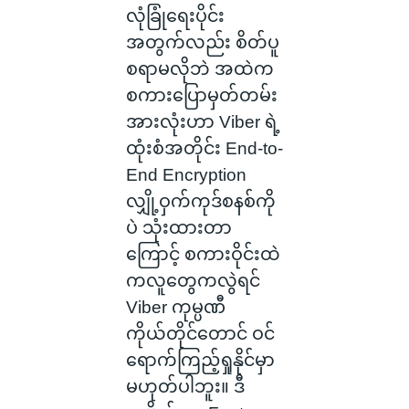
လုံခြုံရေးပိုင်း
အတွက်လည်း စိတ်ပူ
စရာမလိုဘဲ အထဲက
စကားပြောမှတ်တမ်း
အားလုံးဟာ Viber ရဲ့
ထုံးစံအတိုင်း End-to-
End Encryption
လျှို့ဝှက်ကုဒ်စနစ်ကို
ပဲ သုံးထားတာ
ကြောင့် စကားဝိုင်းထဲ
ကလူတွေကလွဲရင်
Viber ကုမ္ပဏီ
ကိုယ်တိုင်တောင် ဝင်
ရောက်ကြည့်ရှုနိုင်မှာ
မဟုတ်ပါဘူး။ ဒီ