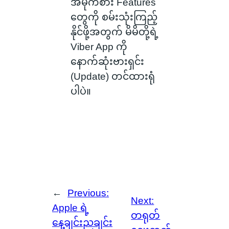
အမိုက်စား Features
တွေကို စမ်းသုံးကြည့်
နိုင်ဖို့အတွက် မိမိတို့ရဲ့
Viber App ကို
နောက်ဆုံးဗားရှင်း
(Update) တင်ထားရုံ
ပါပဲ။
←
Previous:
Next:
Apple ရဲ့
တရုတ်
နေ့ချင်းညချင်း