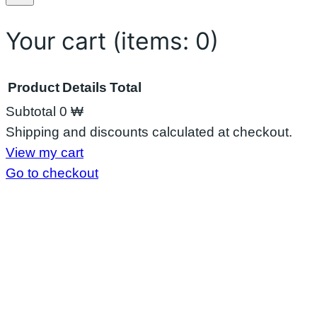
လာ
း
Your cart
(items: 0)
Product
Details
Total
Subtotal
0 ₩
Products
Shipping and discounts calculated at checkout.
View my cart
in
Go to checkout
cart