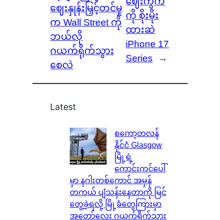
ဈေးကွက်
ဈေးနှုန်းမြှင့်တင်မှု
ကို စိုးမိုး
က Wall Street ကို
ထားဆဲ
ဘယ်လို
iPhone 17
ဂယက်ရိုက်သွား
Series
→
စေလဲ
Latest
စကော့တလန်
နိုင်ငံ Glasgow
မြို့ရဲ့
ကောင်းကင်ပေါ်
မှာ နဂါးတစ်ကောင် အမှန်
တကယ် ပျံသန်းနေတာကို မြင်
တွေ့ခဲ့ရလို့ မြို့ခံတွေကြားမှာ
အတော်လေး ဂယက်ရိုက်သွား