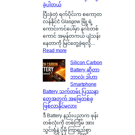
ခဲ့ပါတယ်
ပြီးခဲ့တဲ့ ရက်ပိုင်းက စကော့တ
လန်နိုင်ငံ Glasgow မြို့ရဲ့
ကောင်းကင်ပေါ်မှာ နဂါးတစ်
ကောင် အမှန်တကယ် ပျံသန်း
နေတာကို မြင်တွေ့ခဲ့ရလို့…
:
Read more
စ
Silicon Carbon
ကေ
Battery ဆိုတာ
ာ့
ဘာလဲ၊ ဒါဟာ
တ
Smartphone
လ
Battery သက်တမ်း ပြဿနာ
န်
တွေအတွက် အဖြေတစ်ခု
နို
ဖြစ်လာနိုင်မလား
င်
ငံ
ဒီ Battery နည်းပညာက ဖုန်း
G
တစ်လုံးကို တစ်ကြိမ် အား
l
သွင်းရုံနဲ့ ပိုမို ကြာရှည်စွာ