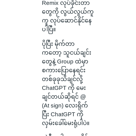
Remix လုပ်ခိုင်းတာ
တွေကို လွယ်လွယ်ကူ
ကူ လုပ်ဆောင်နိုင်နေ
ပါပြီ။
ပိုပြီး မိုက်တာ
ကတော့ သူငယ်ချင်း
တွေနဲ့ Group ထဲမှာ
စကားပြောနေရင်း
တစ်ခုခုသိချင်လို့
ChatGPT ကို မေး
ချင်တယ်ဆိုရင် @
(At sign) လေးရိုက်
ပြီး ChatGPT ကို
လှမ်းခေါ်မေးရုံပါပဲ။