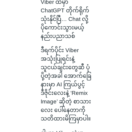
Viber ထဲမှာ
ChatGPT တိုက်ရိုက်
သုံးနိုင်ပြီ… Chat လို့
ပိုကောင်းသွားမယ့်
နည်းပညာသစ်
ဒီရက်ပိုင်း Viber
အသုံးပြုရင်းနဲ့
သူငယ်ချင်းတွေဆီ ပုံ
ပို့တဲ့အခါ အောက်ခြေ
နားမှာ AI ကြယ်ပွင့်
ဒီဇိုင်းလေးနဲ့ ‘Remix
Image’ ဆိုတဲ့ စာသား
လေး ပေါ်နေတာကို
သတိထားမိကြမှာပါ။