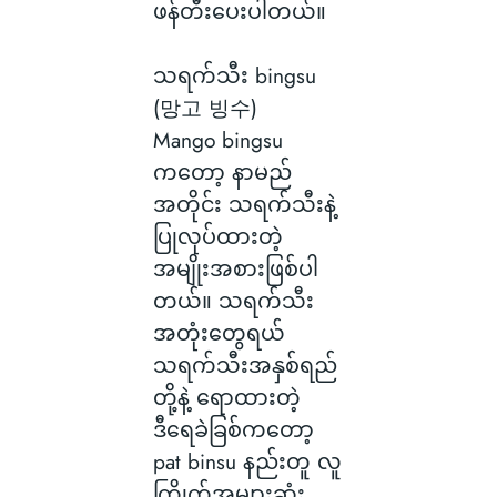
ဖန်တီးပေးပါတယ်။
သရက်သီး bingsu
(망고 빙수)
Mango bingsu
ကတော့ နာမည်
အတိုင်း သရက်သီးနဲ့
ပြုလုပ်ထားတဲ့
အမျိုးအစားဖြစ်ပါ
တယ်။ သရက်သီး
အတုံးတွေရယ်
သရက်သီးအနှစ်ရည်
တို့နဲ့ ရောထားတဲ့
ဒီရေခဲခြစ်ကတော့
pat binsu နည်းတူ လူ
ကြိုက်အများဆုံး