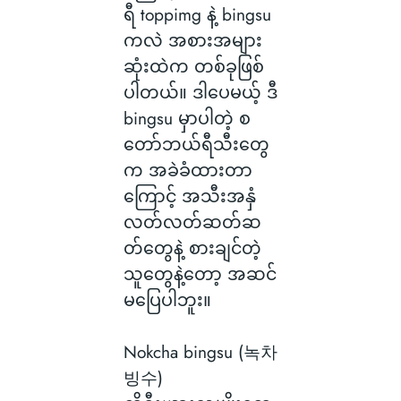
ရီ toppimg နဲ့ bingsu
ကလဲ အစားအများ
ဆုံးထဲက တစ်ခုဖြစ်
ပါတယ်။ ဒါပေမယ့် ဒီ
bingsu မှာပါတဲ့ စ
တော်ဘယ်ရီသီးတွေ
က အခဲခံထားတာ
ကြောင့် အသီးအနှံ
လတ်လတ်ဆတ်ဆ
တ်တွေနဲ့ စားချင်တဲ့
သူတွေနဲ့တော့ အဆင်
မပြေပါဘူး။
Nokcha bingsu (녹차
빙수)