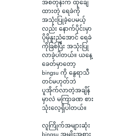
အစတုန်းက ထုချေ
ထားတဲ့ ရေခဲကို
အသုံးပြုခဲ့ပေမယ့်
လည်း နောက်ပိုင်းမှာ
ပိုမိုနူးညံအောင် ရေခဲ
ကိုခြစ်ပြီး အသုံးပြု
လာခဲ့ပါတယ်။ ယနေ့
ခေတ်မှာတော့
bingsu ကို နွေရာသီ
တင်မဟုတ်ဘဲ
ပူအိုက်လာတဲ့အချိန်
မှာလဲ မကြာခဏ စား
သုံးလေ့ရှိပါတယ်။
လူကြိုက်အများဆုံး
bingsu အမျိုးအစား