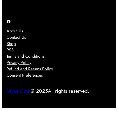
ခဲ့
သုံ
အ
ပ
း
ဖြေ
ါ
တေ
တ
Facebook
တ
ာ့
စ်
ယ်
မ
About Us
ခု
ယ်
Contact Us
ဖြ
Shop
စ်
RSS
လ
Terms and Conditions
ာ
Privacy Policy
နို
Refund and Returns Policy
င်
Consent Preferences
မ
လာ
း
@ 2025
All rights reserved.
MyanGoal