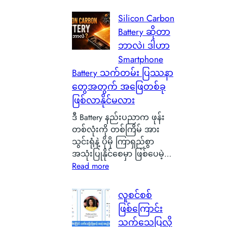
စ
ကေ
Silicon Carbon
ာ့
Battery ဆိုတာ
တ
ဘာလဲ၊ ဒါဟာ
လ
Smartphone
န်
Battery သက်တမ်း ပြဿနာ
နို
တွေအတွက် အဖြေတစ်ခု
င်
ငံ
ဖြစ်လာနိုင်မလား
G
ဒီ Battery နည်းပညာက ဖုန်း
l
တစ်လုံးကို တစ်ကြိမ် အား
a
သွင်းရုံနဲ့ ပိုမို ကြာရှည်စွာ
s
အသုံးပြုနိုင်စေမှာ ဖြစ်ပေမဲ့…
g
:
Read more
o
S
w
i
လူစင်စစ်
မြို့
l
ရဲ့
ဖြစ်ကြောင်း
i
ကေ
သက်သေပြလို့
c