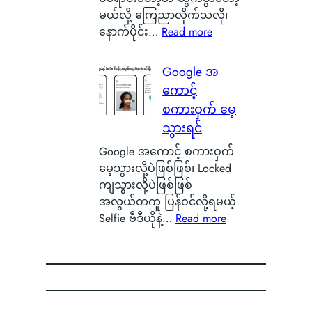
ဘ
သ
န်
မယ်လို့ ကြေညာလိုက်သလို၊
ာ
က်
တ
:
နောက်ပိုင်း…
Read more
လဲ
သေ
က
O
၊
ပြ
ယ်
x
Google အ
ဒ
လို့
ပျံ
y
ါ
ကောင့်
ရ
သ
g
ဟ
စကားဝှက် မေ့
မ
န်
e
ာ
ယ့်
သွားရင်
း
n
S
အ
နေ
O
Google အကောင့် စကားဝှက်
m
ခ
တ
S
မေ့သွားလို့ပဲဖြစ်ဖြစ်၊ Locked
a
မဲ့
ာ
ကို
ကျသွားလို့ပဲဖြစ်ဖြစ်
r
အ
ကို
စွ
အလွယ်တကူ ပြန်ဝင်လို့ရမယ့်
t
မ
မြ
န့်
:
Selfie ဗီဒီယိုနဲ့…
Read more
p
ည်
င်
လွှ
G
h
း
တွေ့
တ်
o
o
ရေ
ခဲ့
ပြီ
o
n
ာ
ရ
း
g
e
င်
လို့
O
l
B
B