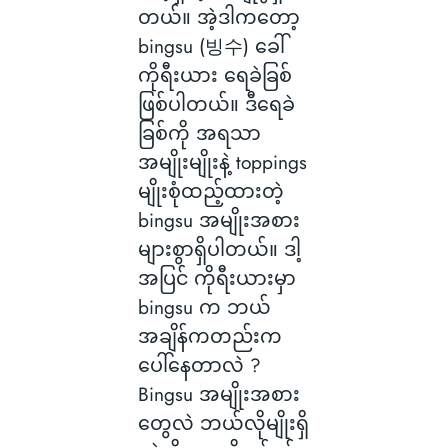
တယ်။ အဲ့ဒါကတော့
bingsu (빙수) ခေါ်
ကိုရီးယား ရေခဲခြစ်
ဖြစ်ပါတယ်။ ဒီရေခဲ
ခြစ်ကို အရသာ
အမျိုးမျိုးနဲ့ toppings
မျိုးစုံထည့်ထားတဲ့
bingsu အမျိုးအစား
များစွာရှိပါတယ်။ ဒါ့
အပြင် ကိုရီးယားမှာ
bingsu က ဘယ်
အချိန်ကတည်းက
ပေါ်နေတာလဲ ?
Bingsu အမျိုးအစား
တွေလဲ ဘယ်လိုမျိုးရှိ