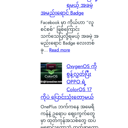
ာ
ရမယ့် အခမဲ့
o
င်
အမည်းရောင် Badge
n
း
C
Facebook မှာ ကိုယ်ဟာ “လူ
က
a
စင်စစ်” ဖြစ်ကြောင်း
င်
r
သက်သေပြလို့ရမယ့် အခမဲ့ အ
ပေ
b
မည်းရောင် Badge လေးတစ်
ါ်
o
:
ခု…
Read more
မှ
n
လူ
ာ
B
စ
န
OxygenOS ကို
a
င်
ဂါ
စွန့်လွှတ်ပြီး
t
စ
း
OPPO ရဲ့
t
စ်
တ
e
ColorOS 17
ဖြ
စ်
r
ကိုပဲ ပြောင်းသုံးတော့မယ်
စ်
ကေ
y
ကြေ
ာ
OnePlus ဘက်ကနေ အမေရိ
ဆို
ာ
င်
ကန်နဲ့ ဥရောပ ဈေးကွက်တွေ
တ
င်
အ
မှာ ထုတ်ကုန်အသစ်တွေ ထပ်
ာ
း
မှ
မရောင်းတော့ဘဲ ထွက်ခွာတော့