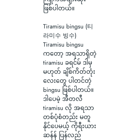
ဖြစ်ပါတယ်။
Tiramisu bingsu (티
라미수 빙수)
Tiramisu bingsu
ကတော့ အရသာရှိတဲ့
tiramisu ခရင်မ် ဒါမှ
မဟုတ် ချိစ်ကိတ်တုံး
လေးတွေ ပါတင်တဲ့
bingsu ဖြစ်ပါတယ်။
ဒါပေမဲ့ အီတလီ
tiramisu လို အရသာ
တစ်ပုံစံတည်း မတူ
နိုင်ပေမယ့် ကိုရီးယား
ဆန်န် ပြန်လည်