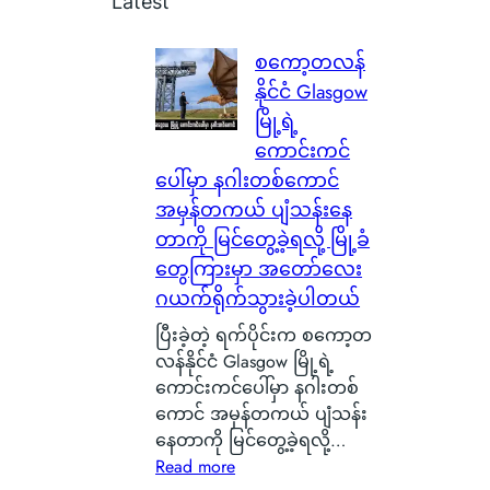
Latest
စကော့တလန်
နိုင်ငံ Glasgow
မြို့ရဲ့
ကောင်းကင်
ပေါ်မှာ နဂါးတစ်ကောင်
အမှန်တကယ် ပျံသန်းနေ
တာကို မြင်တွေ့ခဲ့ရလို့ မြို့ခံ
တွေကြားမှာ အတော်လေး
ဂယက်ရိုက်သွားခဲ့ပါတယ်
ပြီးခဲ့တဲ့ ရက်ပိုင်းက စကော့တ
လန်နိုင်ငံ Glasgow မြို့ရဲ့
ကောင်းကင်ပေါ်မှာ နဂါးတစ်
ကောင် အမှန်တကယ် ပျံသန်း
နေတာကို မြင်တွေ့ခဲ့ရလို့…
:
Read more