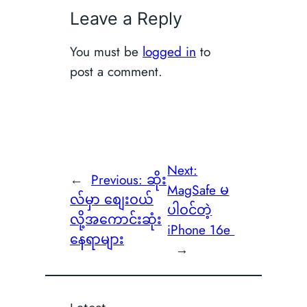
Leave a Reply
You must be
logged in
to
post a comment.
Next:
←
Previous:
ဆိုး
MagSafe မ
လ်မှာ စျေးဝယ်
ပါဝင်တဲ့
လို့အကောင်းဆုံး
iPhone 16e
နေရာများ
→