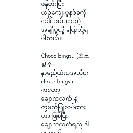
ဖန်တီးပြီး
ယဉ်ကျေးမှုနှစ်ခုကို
ပေါင်းစပ်ထားတဲ့
အချိုပွဲလို့ ပြောလို့ရ
ပါတယ်။
Choco bingsu (초코
빙수)
နာမည်ထဲကအတိုင်း
choco bingsu
ကတော့
ချောကလက် နဲ့
တွဲဖက်ပြုလုပ်ထား
တာ ဖြစ်ပြီး
ချောကလက်ရည် ဒါ