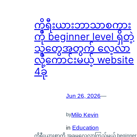
ကိုရီးယားဘာသာစကား
ကို beginner level ရှိတဲ့
သူတွေအတွက် လေ့လာ
လို့ကောင်းမယ့် website
4ခု
Jun 26, 2026
—
Milo Kevin
by
in
Education
ကိုရီးယားစာကို အခုမှလေ့လာကြည့်မယ့် beginner