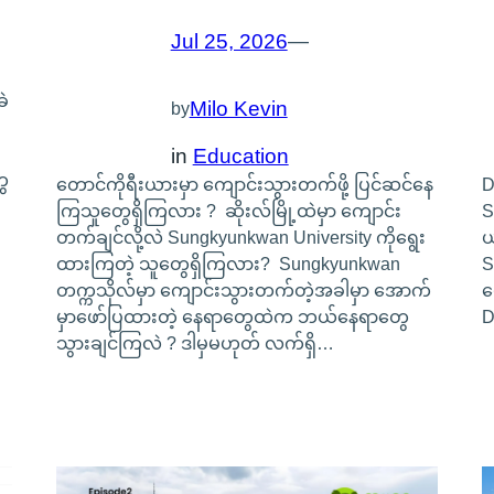
Jul 25, 2026
—
ခဲ
Milo Kevin
by
in
Education
ေ
တောင်ကိုရီးယားမှာ ကျောင်းသွားတက်ဖို့ ပြင်ဆင်နေ
D
ကြသူတွေရှိကြလား ? ဆိုးလ်မြို့ထဲမှာ ကျောင်း
S
တက်ချင်လို့လဲ Sungkyunkwan University ကိုရွေး
ယ
ထားကြတဲ့ သူတွေရှိကြလား? Sungkyunkwan
S
တက္ကသိုလ်မှာ ကျောင်းသွားတက်တဲ့အခါမှာ အောက်
ပ
မှာဖော်ပြထားတဲ့ နေရာတွေထဲက ဘယ်နေရာတွေ
D
သွားချင်ကြလဲ ? ဒါမှမဟုတ် လက်ရှိ…