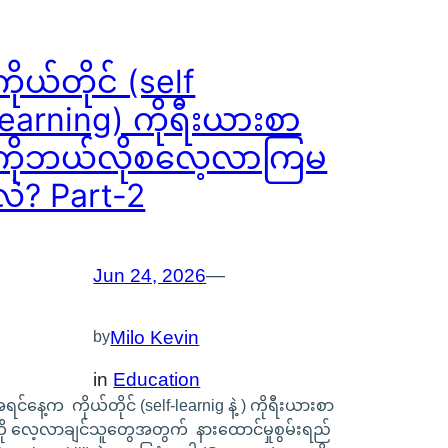
ကိုယ်တိုင် (self
learning) ကိုရီးယားစာ
ကိုဘယ်လိုစလေ့လာကြမ
လဲ? Part-2
Jun 24, 2026
—
Milo Kevin
by
in
Education
ရင်နေ့က ကိုယ်တိုင် (self-learnig နဲ့ ) ကိုရီးယားစာ
ို လေ့လာချင်သူတွေအတွက် နားထောင်မှုစွမ်းရည်