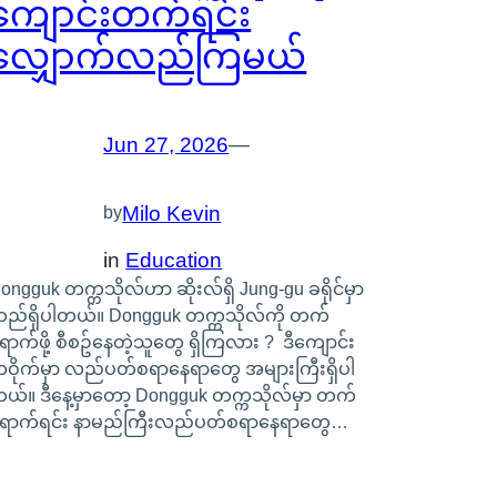
ကျောင်းတက်ရင်း
လျှောက်လည်ကြမယ်
Jun 27, 2026
—
Milo Kevin
by
in
Education
ongguk တက္ကသိုလ်ဟာ ဆိုးလ်ရှိ Jung-gu ခရိုင်မှာ
ည်ရှိပါတယ်။ Dongguk တက္ကသိုလ်ကို တက်
ောက်ဖို့ စီစဥ်နေတဲ့သူတွေ ရှိကြလား ? ဒီကျောင်း
ဝိုက်မှာ လည်ပတ်စရာနေရာတွေ အများကြီးရှိပါ
ယ်။ ဒီနေ့မှာတော့ Dongguk တက္ကသိုလ်မှာ တက်
ောက်ရင်း နာမည်ကြီးလည်ပတ်စရာနေရာတွေ…