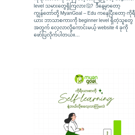
level သမားတွေရှိကြလား🤔? ဒီနေ့မှာတော့
ကျွန်တော်တို့ MyanGoal – Edu ကနေပြီးတော့ ကိုရီ
ယား ဘာသာစကားကို beginner level ရှိတဲ့သူတွေ
အတွက် လေ့လာလို့ကောင်းမယ့် website 4 ခုကို
ဖော်ပြလိုက်ပါတယ်။…