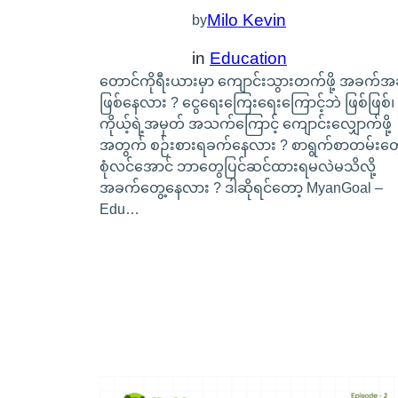
Milo Kevin
by
in
Education
တောင်ကိုရီးယားမှာ ကျောင်းသွားတက်ဖို့ အခက်အ
ဖြစ်နေလား ? ငွေရေးကြေးရေးကြောင့်ဘဲ ဖြစ်ဖြစ်၊
ကိုယ့်ရဲ့အမှတ် အသက်ကြောင့် ကျောင်းလျှောက်ဖို့
အတွက် စဉ်းစားရခက်နေလား ? စာရွက်စာတမ်းတွ
စုံလင်အောင် ဘာတွေပြင်ဆင်ထားရမလဲမသိလို့
အခက်တွေ့နေလား ? ဒါဆိုရင်တော့ MyanGoal –
Edu…