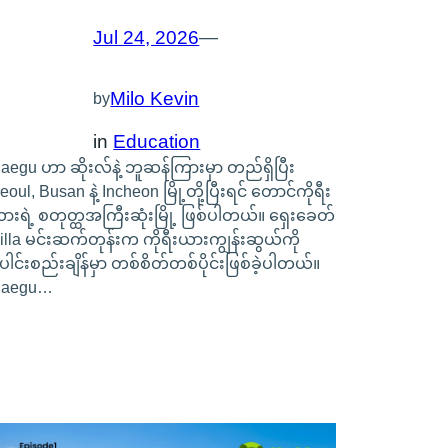
Jul 24, 2026
—
Milo Kevin
by
in
Education
aegu ဟာ ဆိုးလ်နဲ့ ဘူဆန်ကြားမှာ တည်ရှိပြီး
eoul, Busan နဲ့ Incheon မြို့တို့ပြီးရင် တောင်ကိုရီး
ားရဲ့ စတုတ္ထအကြီးဆုံးမြို့ ဖြစ်ပါတယ်။ ရှေးခေတ်
illa မင်းဆက်တုန်းက ကိုရီးယားကျွန်းဆွယ်ကို
ေါင်းစည်းချိန်မှာ တစ်စိတ်တစ်ပိုင်းဖြစ်ခဲ့ပါတယ်။
aegu…