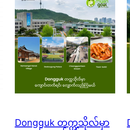
Dongguk တက္ကသိုလ်မှာ