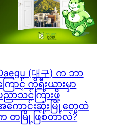
Daegu (대구) က ဘာ
ကြောင့် ကိုရီးယားမှာ
ပညာသင်ကြားဖို့
အကောင်းဆုံးမြို့တွေထဲ
က တမြို့ဖြစ်တာလဲ?