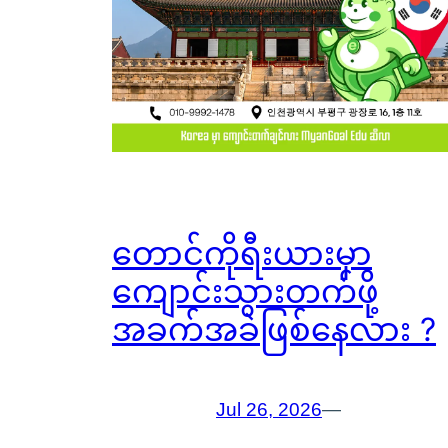
တောင်ကိုရီးယားမှာ
ကျောင်းသွားတက်ဖို့
အခက်အခဲဖြစ်နေလား ?
Jul 26, 2026
—