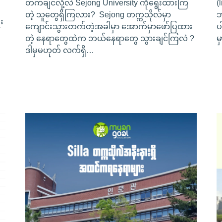
တက်ချင်လို့လဲ Sejong University ကိုရွေးထားကြ
(
တဲ့ သူတွေရှိကြလား? Sejong တက္ကသိုလ်မှာ
ဘ
း
ကျောင်းသွားတက်တဲ့အခါမှာ အောက်မှာဖော်ပြထား
ပ
တဲ့ နေရာတွေထဲက ဘယ်နေရာတွေ သွားချင်ကြလဲ ?
မ
ဒါမှမဟုတ် လက်ရှိ…