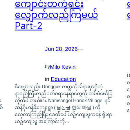
ကျောင်းတက်ရင်း
လျှောက်လည်ကြမယ်
Part-2
Jun 28, 2026
—
Milo Kevin
by
D
in
Education
တ
ဒီနေ့မှာလည်း Dongguk တက္ကသိုလ်နားမှာရှိတဲ့
ရ
နာမည်ကြီးလည်ပတ်စရာနေရာတွေက်ု ထပ်မံဖော်ပြ
တ
း
လိုက်ပါတယ်။ 5. Namsangol Hanok Village နမ်
တ
စ်
ဆန်ဂိုဟန်နိုကျေးရွာ ( 남산골 한옥 마을 ) ကို
ရ
လေ့လာကြည့်ပြီး ခေတ်ပေါ်ယဥ်ကျေးမှုကနေ ရိုးရာ
ယဥ်ကျေးမှု အကြောင်းကို…