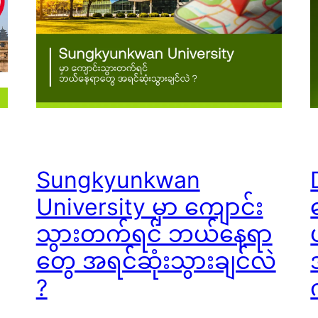
Sungkyunkwan
University မှာ ကျောင်း
သွားတက်ရင် ဘယ်နေရာ
တွေ အရင်ဆုံးသွားချင်လဲ
?