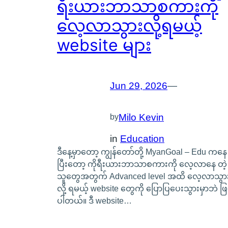
ရီးယားဘာသာစကားကို
လေ့လာသွားလို့ရမယ့်
website များ
Jun 29, 2026
—
Milo Kevin
by
in
Education
ဒီနေ့မှာတော့ ကျွန်တော်တို့ MyanGoal – Edu ကနေ
ပြီးတော့ ကိုရီးယားဘာသာစကားကို လေ့လာနေ တဲ့
သူတွေအတွက် Advanced level အထိ လေ့လာသွာ
လို့ ရမယ့် website တွေကို ပြောပြပေးသွားမှာဘဲ ဖြ
ပါတယ်။ ဒီ website…