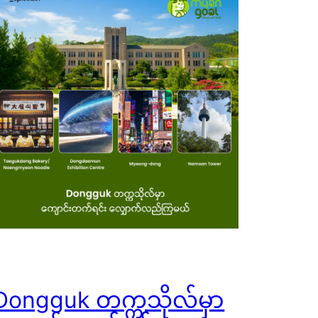
Dongguk တက္ကသိုလ်မှာ