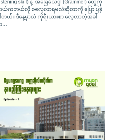
listening skill) နဲ့ အခြေခံသဒ္ဒါ (Grammer) တွေကို
ယ်ကဘယ်လို စလေ့လာရမလဲဆိုတာကို ပြောပြခဲ့
ါတယ်။ ဒီနေ့မှာလဲ ကိုရီးယားစာ လေ့လာတဲ့အခါ
ှာ…