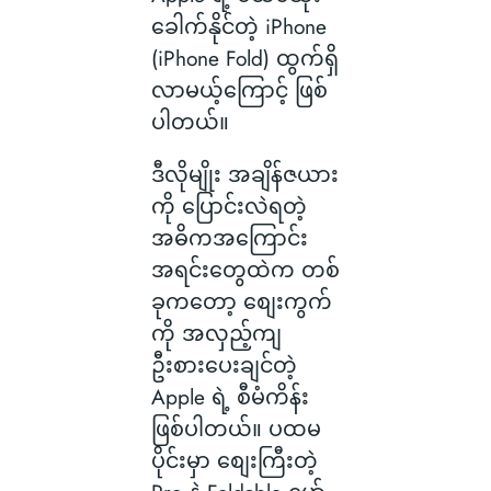
ခေါက်နိုင်တဲ့ iPhone
(iPhone Fold) ထွက်ရှိ
လာမယ့်ကြောင့် ဖြစ်
ပါတယ်။
ဒီလိုမျိုး အချိန်ဇယား
ကို ပြောင်းလဲရတဲ့
အဓိကအကြောင်း
အရင်းတွေထဲက တစ်
ခုကတော့ စျေးကွက်
ကို အလှည့်ကျ
ဦးစားပေးချင်တဲ့
Apple ရဲ့ စီမံကိန်း
ဖြစ်ပါတယ်။ ပထမ
ပိုင်းမှာ စျေးကြီးတဲ့