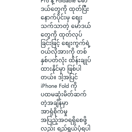
Pro နဲ့ Foldable မော်
ဒယ်တွေကို ထုတ်ပြီး
နောက်ပိုင်းမှ စျေး
သက်သာတဲ့ မော်ဒယ်
တွေကို ထုတ်လုပ်
ခြင်းဖြင့် စျေးကွက်ရဲ့
ဝယ်လိုအားကို တစ်
နှစ်ပတ်လုံး ထိန်းချုပ်
ထားနိုင်မှာ ဖြစ်ပါ
တယ်။ ဒါ့အပြင်
iPhone Fold ကို
ပထမဆုံးမိတ်ဆက်
တဲ့အချိန်မှာ
အာရုံစိုက်မှု
အပြည့်အဝရရှိစေဖို့
လည်း ရည်ရွယ်ပုံရပါ