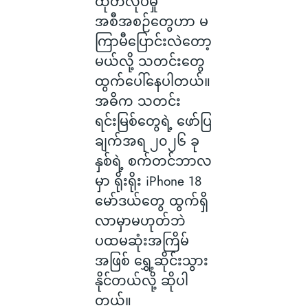
ထုတ်လုပ်မှု
အစီအစဉ်တွေဟာ မ
ကြာမီပြောင်းလဲတော့
မယ်လို့ သတင်းတွေ
ထွက်ပေါ်နေပါတယ်။
အဓိက သတင်း
ရင်းမြစ်တွေရဲ့ ဖော်ပြ
ချက်အရ ၂၀၂၆ ခု
နှစ်ရဲ့ စက်တင်ဘာလ
မှာ ရိုးရိုး iPhone 18
မော်ဒယ်တွေ ထွက်ရှိ
လာမှာမဟုတ်ဘဲ
ပထမဆုံးအကြိမ်
အဖြစ် ရွှေ့ဆိုင်းသွား
နိုင်တယ်လို့ ဆိုပါ
တယ်။