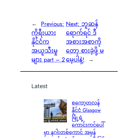
←
Previous:
Next:
ဘူဆန်
ကိုရီးယား
ရောက်ရင် ဒီ
နိုင်ငံက
အစားအစာကို
အယူသီးမှု
တော့ စားခဲ့ဖို့ မ
များ part – 2
မေ့ပါနဲ့!
→
Latest
စကော့တလန်
နိုင်ငံ Glasgow
မြို့ရဲ့
ကောင်းကင်ပေါ်
မှာ နဂါးတစ်ကောင် အမှန်