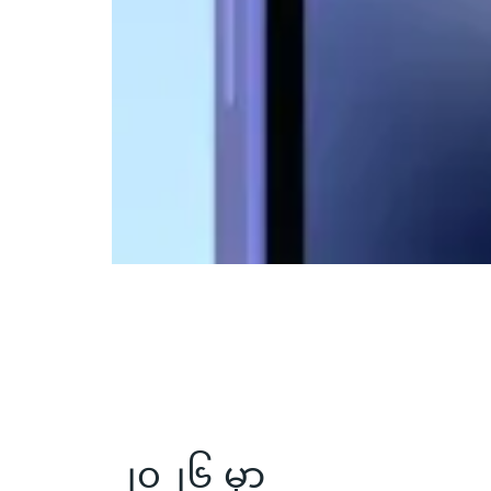
၂၀၂၆ မှာ