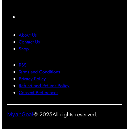
ာ်
း
င်
ကို
လေ
ပြ
ပဲ
F
း
ဿ
ပြေ
a
ဂ
န
ာ
c
ယ
ာ
င်
About Us
က်
တွေ
း
e
Contact Us
ရို
အ
သုံ
b
Shop
က်
တွ
း
o
သွာ
က်
တေ
RSS
o
း
အ
ာ့
Terms and Conditions
k
ခဲ့
ဖြေ
မ
Privacy Policy
ပ
တ
ယ်
Refund and Returns Policy
ါ
စ်
Consent Preferences
တ
ခု
ယ်
ဖြ
စ်
@ 2025
All rights reserved.
MyanGoal
လ
ာ