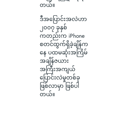
တယ်။
ဒီအပြောင်းအလဲဟာ
၂၀၀၇ ခုနှစ်
ကတည်းက iPhone
စတင်ထွက်ရှိခဲ့ချိန်က
နေ ပထမဆုံးအကြိမ်
အချိန်ဇယား
အကြီးအကျယ်
ပြောင်းလဲမှုတစ်ခု
ဖြစ်လာမှာ ဖြစ်ပါ
တယ်။