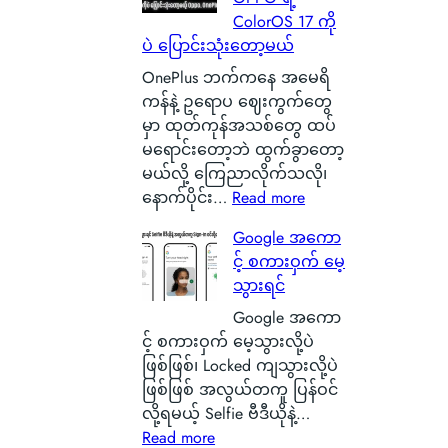
ာ
a
စ
ColorOS 17 ကို
န
t
စ်
ပဲ ပြောင်းသုံးတော့မယ်
ဂါ
t
ဖြ
း
e
စ်
OnePlus ဘက်ကနေ အမေရိ
တ
r
ကြေ
ကန်နဲ့ ဥရောပ ဈေးကွက်တွေ
စ်
y
ာ
မှာ ထုတ်ကုန်အသစ်တွေ ထပ်
ကေ
ဆို
င်
မရောင်းတော့ဘဲ ထွက်ခွာတော့
ာ
တ
း
မယ်လို့ ကြေညာလိုက်သလို၊
င်
ာ
သ
:
နောက်ပိုင်း…
Read more
အ
ဘ
က်
O
Google အကော
မှ
ာ
သေ
x
င့် စကားဝှက် မေ့
န်
လဲ
ပြ
y
သွားရင်
တ
၊
လို့
g
က
ဒ
ရ
e
Google အကော
ယ်
ါ
မ
n
င့် စကားဝှက် မေ့သွားလို့ပဲ
ပျံ
ဟ
ယ့်
O
ဖြစ်ဖြစ်၊ Locked ကျသွားလို့ပဲ
သ
ာ
အ
S
ဖြစ်ဖြစ် အလွယ်တကူ ပြန်ဝင်
န်
S
ခ
ကို
လို့ရမယ့် Selfie ဗီဒီယိုနဲ့…
း
m
:
မဲ့
စွ
Read more