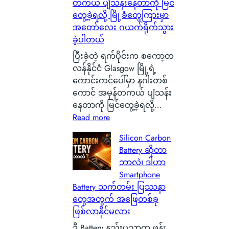
တကယ် ပျံသန်းနေတာကို မြင်
တွေ့ခဲ့ရလို့ မြို့ခံတွေကြားမှာ
အတော်လေး ဂယက်ရိုက်သွား
ခဲ့ပါတယ်
ပြီးခဲ့တဲ့ ရက်ပိုင်းက စကော့တ
လန်နိုင်ငံ Glasgow မြို့ရဲ့
ကောင်းကင်ပေါ်မှာ နဂါးတစ်
ကောင် အမှန်တကယ် ပျံသန်း
နေတာကို မြင်တွေ့ခဲ့ရလို့…
:
Read more
စ
Silicon Carbon
ကေ
Battery ဆိုတာ
ာ့
ဘာလဲ၊ ဒါဟာ
တ
Smartphone
လ
Battery သက်တမ်း ပြဿနာ
န်
တွေအတွက် အဖြေတစ်ခု
နို
ဖြစ်လာနိုင်မလား
င်
ငံ
ဒီ Battery နည်းပညာက ဖုန်း