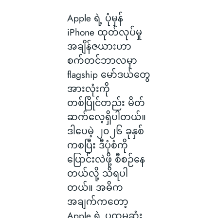
Apple ရဲ့ ပုံမှန်
iPhone ထုတ်လုပ်မှု
အချိန်ဇယားဟာ
စက်တင်ဘာလမှာ
flagship မော်ဒယ်တွေ
အားလုံးကို
တစ်ပြိုင်တည်း မိတ်
ဆက်လေ့ရှိပါတယ်။
ဒါပေမဲ့ ၂၀၂၆ ခုနှစ်
ကစပြီး ဒီပုံစံကို
ပြောင်းလဲဖို့ စီစဉ်နေ
တယ်လို့ သိရပါ
တယ်။ အဓိက
အချက်ကတော့
Apple ရဲ့ ပထမဆုံး