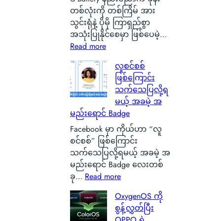
G
တစ်လုံးကို တစ်ကြိမ် အား
l
သွင်းရုံနဲ့ ပိုမို ကြာရှည်စွာ
a
အသုံးပြုနိုင်စေမှာ ဖြစ်ပေမဲ့…
s
:
Read more
g
S
လူစင်စစ်
o
i
ဖြစ်ကြောင်း
w
l
သက်သေပြလို့ရ
မြို့
i
မယ့် အခမဲ့ အ
ရဲ့
c
မည်းရောင် Badge
ကေ
o
ာ
n
Facebook မှာ ကိုယ်ဟာ “လူ
င်
C
စင်စစ်” ဖြစ်ကြောင်း
း
a
သက်သေပြလို့ရမယ့် အခမဲ့ အ
က
r
မည်းရောင် Badge လေးတစ်
င်
b
:
ခု…
Read more
ပေ
o
လူ
OxygenOS ကို
ါ်
n
စ
စွန့်လွှတ်ပြီး
မှ
B
င်
OPPO ရဲ့