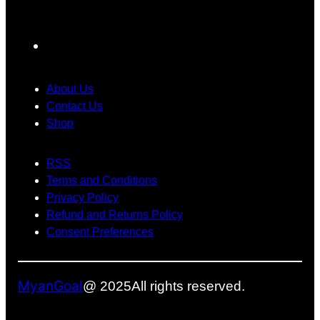
လေ
ပြ
ပဲ
း
ဿ
ပြေ
ဂ
န
ာ
F
ယ
ာ
င်
a
က်
တွေ
း
c
About Us
ရို
အ
သုံ
e
Contact Us
က်
တွ
း
Shop
b
သွာ
က်
တေ
း
အ
ာ့
o
ခဲ့
ဖြေ
မ
RSS
o
ပ
တ
ယ်
Terms and Conditions
k
ါ
စ်
Privacy Policy
တ
ခု
Refund and Returns Policy
ယ်
ဖြ
Consent Preferences
စ်
လ
ာ
MyanGoal
@ 2025
All rights reserved.
နို
င်