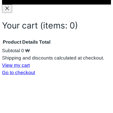
မ
လာ
း
Your cart
(items: 0)
Product
Details
Total
Subtotal
0 ₩
Products
Shipping and discounts calculated at checkout.
View my cart
in
Go to checkout
cart