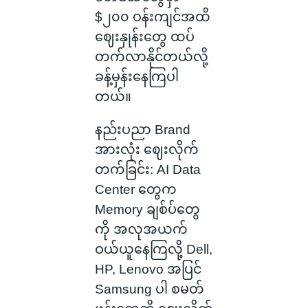
$၂၀၀ ဝန်းကျင်အထိ
ဈေးနှုန်းတွေ ထပ်
တက်လာနိုင်တယ်လို့
ခန့်မှန်းနေကြပါ
တယ်။
နည်းပညာ Brand
အားလုံး ဈေးလိုက်
တက်ခြင်း: AI Data
Center တွေက
Memory ချစ်ပ်တွေ
ကို အလုအယက်
ဝယ်ယူနေကြလို့ Dell,
HP, Lenovo အပြင်
Samsung ပါ စမတ်