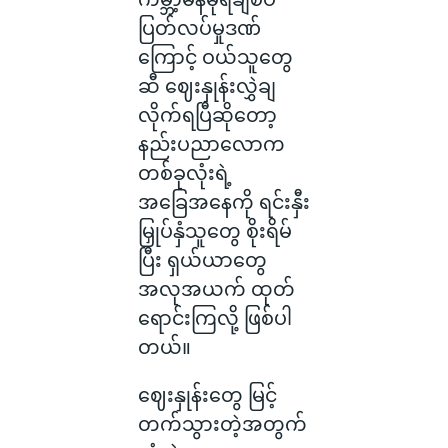
ပြတ်လပ်မှုဒဏ်
ကြောင့် ဝယ်သူတွေ
ဆီ ဈေးနှုန်းလွှဲချ
လိုက်ရပြီဆိုတော့
နည်းပညာလောက
တစ်ခုလုံးရဲ့
အခြေအနေကို ရင်းနှီး
မြှုပ်နှံသူတွေ စိုးရိမ်
ပြီး ရှယ်ယာတွေ
အလုအယက် ထုတ်
ရောင်းကြလို့ ဖြစ်ပါ
တယ်။
ဈေးနှုန်းတွေ မြင့်
တက်သွားတဲ့အတွက်