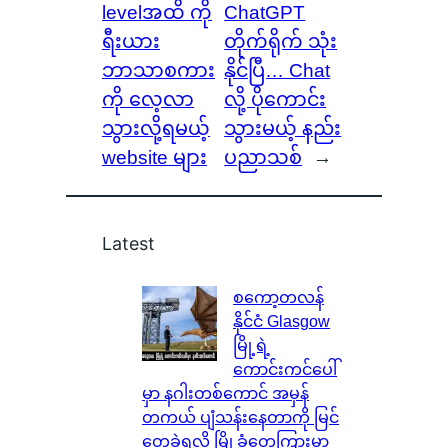
levelအထိ ကို
ChatGPT
ရီးယား
တိုက်ရိုက် သုံး
ဘာသာစကား
နိုင်ပြီ… Chat
ကို လေ့လာ
လို့ ပိုကောင်း
သွားလို့ရမယ့်
သွားမယ့် နည်း
website များ
ပညာသစ်
→
Latest
စကော့တလန်
နိုင်ငံ Glasgow
မြို့ရဲ့
ကောင်းကင်ပေါ်
မှာ နဂါးတစ်ကောင် အမှန်
တကယ် ပျံသန်းနေတာကို မြင်
တွေ့ခဲ့ရလို့ မြို့ခံတွေကြားမှာ