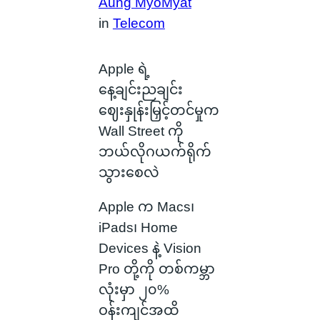
Aung MyoMyat
in
Telecom
Apple ရဲ့
နေ့ချင်းညချင်း
ဈေးနှုန်းမြှင့်တင်မှုက
Wall Street ကို
ဘယ်လိုဂယက်ရိုက်
သွားစေလဲ
Apple က Macs၊
iPads၊ Home
Devices နဲ့ Vision
Pro တို့ကို တစ်ကမ္ဘာ
လုံးမှာ ၂၀%
ဝန်းကျင်အထိ