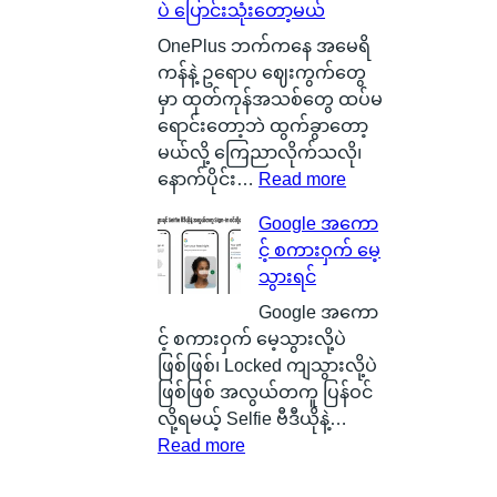
ပဲ ပြောင်းသုံးတော့မယ်
ဂါ
t
ဖြ
း
e
စ်
OnePlus ဘက်ကနေ အမေရိ
တ
r
ကြေ
ကန်နဲ့ ဥရောပ ဈေးကွက်တွေ
စ်
y
ာ
မှာ ထုတ်ကုန်အသစ်တွေ ထပ်မ
ကေ
ဆို
င်
ရောင်းတော့ဘဲ ထွက်ခွာတော့
ာ
တ
း
မယ်လို့ ကြေညာလိုက်သလို၊
င်
ာ
သ
:
နောက်ပိုင်း…
Read more
အ
ဘ
က်
O
Google အကော
မှ
ာ
သေ
x
င့် စကားဝှက် မေ့
န်
လဲ
ပြ
y
သွားရင်
တ
၊
လို့
g
က
ဒ
ရ
e
Google အကော
ယ်
ါ
မ
n
င့် စကားဝှက် မေ့သွားလို့ပဲ
ပျံ
ဟ
ယ့်
O
ဖြစ်ဖြစ်၊ Locked ကျသွားလို့ပဲ
သ
ာ
အ
S
ဖြစ်ဖြစ် အလွယ်တကူ ပြန်ဝင်
န်
S
ခ
ကို
လို့ရမယ့် Selfie ဗီဒီယိုနဲ့…
း
m
:
မဲ့
စွ
Read more
နေ
a
G
အ
န့်