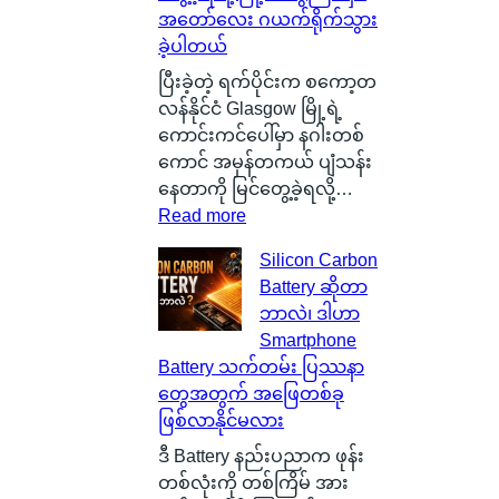
အတော်လေး ဂယက်ရိုက်သွား
ခဲ့ပါတယ်
ပြီးခဲ့တဲ့ ရက်ပိုင်းက စကော့တ
လန်နိုင်ငံ Glasgow မြို့ရဲ့
ကောင်းကင်ပေါ်မှာ နဂါးတစ်
ကောင် အမှန်တကယ် ပျံသန်း
နေတာကို မြင်တွေ့ခဲ့ရလို့…
:
Read more
စ
Silicon Carbon
ကေ
Battery ဆိုတာ
ာ့
ဘာလဲ၊ ဒါဟာ
တ
Smartphone
လ
Battery သက်တမ်း ပြဿနာ
န်
တွေအတွက် အဖြေတစ်ခု
နို
ဖြစ်လာနိုင်မလား
င်
ငံ
ဒီ Battery နည်းပညာက ဖုန်း
G
တစ်လုံးကို တစ်ကြိမ် အား