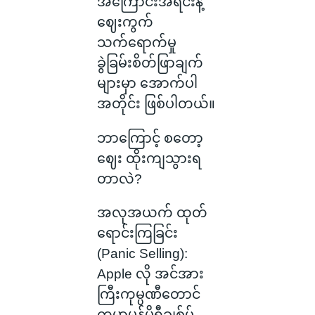
အကြောင်းအရင်းနဲ့
ဈေးကွက်
သက်ရောက်မှု
ခွဲခြမ်းစိတ်ဖြာချက်
များမှာ အောက်ပါ
အတိုင်း ဖြစ်ပါတယ်။
ဘာကြောင့် စတော့
ဈေး ထိုးကျသွားရ
တာလဲ?
အလုအယက် ထုတ်
ရောင်းကြခြင်း
(Panic Selling):
Apple လို အင်အား
ကြီးကုမ္ပဏီတောင်
ကမ္ဘာ့မန်မိုရီချစ်ပ်