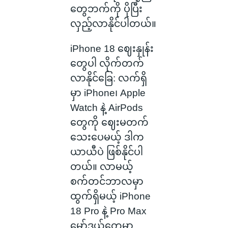
တွေဘက်ကို ပိုပြီး
လှည့်လာနိုင်ပါတယ်။
iPhone 18 ဈေးနှုန်း
တွေပါ လိုက်တက်
လာနိုင်ခြေ: လက်ရှိ
မှာ iPhone၊ Apple
Watch နဲ့ AirPods
တွေကို ဈေးမတက်
သေးပေမယ့် ဒါက
ယာယီပဲ ဖြစ်နိုင်ပါ
တယ်။ လာမယ့်
စက်တင်ဘာလမှာ
ထွက်ရှိမယ့် iPhone
18 Pro နဲ့ Pro Max
မော်ဒယ်တွေမှာ