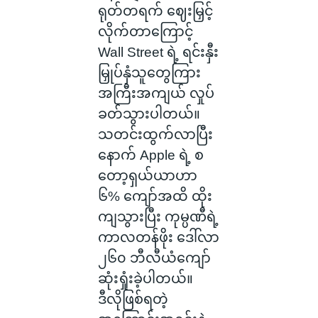
ရုတ်တရက် ဈေးမြှင့်
လိုက်တာကြောင့်
Wall Street ရဲ့ ရင်းနှီး
မြှုပ်နှံသူတွေကြား
အကြီးအကျယ် လှုပ်
ခတ်သွားပါတယ်။
သတင်းထွက်လာပြီး
နောက် Apple ရဲ့ စ
တော့ရှယ်ယာဟာ
၆% ကျော်အထိ ထိုး
ကျသွားပြီး ကုမ္ပဏီရဲ့
ကာလတန်ဖိုး ဒေါ်လာ
၂၆၀ ဘီလီယံကျော်
ဆုံးရှုံးခဲ့ပါတယ်။
ဒီလိုဖြစ်ရတဲ့