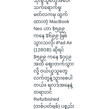
သုံးစွဲသူတွေအပေါ်
သက်ရောက်မှု:
မတ်လကမှ ထွက်
ထားတဲ့ MacBook
Neo ဟာ $၅၉၉
ကနေ $၆၉၉ ဖြစ်
သွားသလို၊ iPad Air
(128GB) ဆိုရင်
$၅၉၉ ကနေ $၇၄၉
အထိ ဈေးတက်သွား
လို့ ဝယ်ယူသူတွေ
လက်တွန့်သွားစေပါ
တယ်။ ရလဒ်အနေနဲ့
တရားဝင်
Refurbished
(တစ်ပတ်ရစ်) ပစ္စည်း