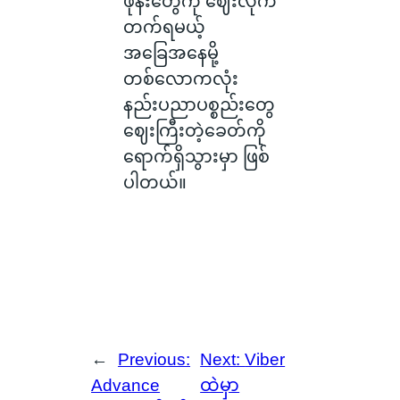
ဖုန်းတွေကို ဈေးလိုက်
တက်ရမယ့်
အခြေအနေမို့
တစ်လောကလုံး
နည်းပညာပစ္စည်းတွေ
ဈေးကြီးတဲ့ခေတ်ကို
ရောက်ရှိသွားမှာ ဖြစ်
ပါတယ်။
←
Previous:
Next:
Viber
Advance
ထဲမှာ