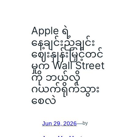
Apple ရဲ့
နေ့ချင်းညချင်း
ဈေးနှုန်းမြှင့်တင်
မှုက Wall Street
ကို ဘယ်လို
ဂယက်ရိုက်သွား
စေလဲ
Jun 29, 2026
—
by