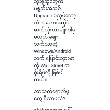
သုံးစွဲသူတွေက
ပစ္စည်းအသစ်
Upgrade မလုပ်တော့
ဘဲ အဟောင်းကိုပဲ
ဆက်သုံးတာမျိုး ဒါမှ
မဟုတ် ဈေး
သက်သာတဲ့
Windows/Android
ဘက် ပြောင်းသွားမှာ
ကို Wall Street က
စိုးရိမ်လို့ ဖြစ်ပါ
တယ်။
ဘာသက်ရောက်မှု
တွေ ရှိလာမလဲ?