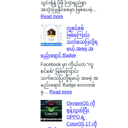
l
သွင်းရုံနဲ့ ပိုမို ကြာရှည်စွာ
a
အသုံးပြုနိုင်စေမှာ ဖြစ်ပေမဲ့…
s
:
Read more
g
S
လူစင်စစ်
o
i
ဖြစ်ကြောင်း
w
l
သက်သေပြလို့ရ
မြို့
i
မယ့် အခမဲ့ အ
ရဲ့
c
မည်းရောင် Badge
ကေ
o
ာ
n
Facebook မှာ ကိုယ်ဟာ “လူ
င်
C
စင်စစ်” ဖြစ်ကြောင်း
း
a
သက်သေပြလို့ရမယ့် အခမဲ့ အ
က
r
မည်းရောင် Badge လေးတစ်
င်
b
:
ခု…
Read more
ပေ
o
လူ
OxygenOS ကို
ါ်
n
စ
စွန့်လွှတ်ပြီး
မှ
B
င်
OPPO ရဲ့
ာ
a
စ
ColorOS 17 ကို
န
t
စ်