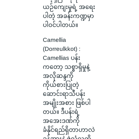
ယဉ်ကျေးမှုရဲ့ အရေး
ပါတဲ့ အခန်းကဏ္ဍမှာ
ပါဝင်ပါတယ်။
Camellia
(Dorreulkkot) :
Camellias ပန်း
ကတော့ သစ္စာရှိမှုနဲ့
အလိုဆန္ဒကို
ကိုယ်စားပြုတဲ့
ဆောင်းရာသီပန်း
အမျိုးအစား ဖြစ်ပါ
တယ်။ ဒီပန်းရဲ့
အအေးဒဏ်ကို
ခံနိုင်ရည်ရှိတာဟာလဲ
ခွန်အားနဲ့ ဇွဲလုံ့လကို