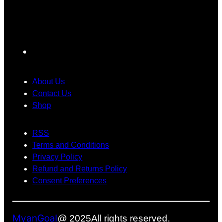
ရ
B
a
O
လို့
a
d
ရဲ့
မြို့
t
g
C
ခံ
t
e
o
F
တွေ
e
l
a
ကြာ
r
o
း
y
r
c
About Us
မှ
သ
O
e
Contact Us
ာ
က်
S
Shop
b
အ
တ
1
o
တေ
မ်
7
RSS
o
ာ်
း
ကို
Terms and Conditions
လေ
ပြ
ပဲ
k
Privacy Policy
း
ဿ
ပြေ
Refund and Returns Policy
ဂ
န
ာ
Consent Preferences
ယ
ာ
င်
က်
တွေ
း
ရို
အ
သုံ
MyanGoal
@ 2025
All rights reserved.
က်
တွ
း