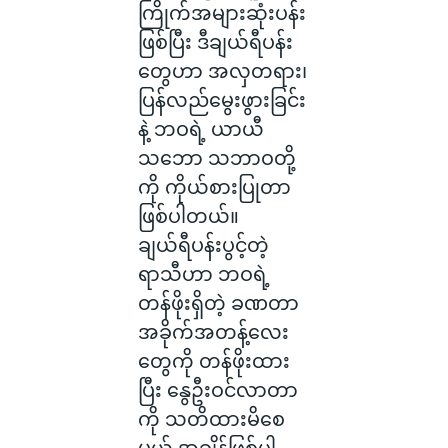
ကြိုက်အများဆုံးပန်း
ဖြစ်ပြီး ဒီချယ်ရီပန်း
တွေဟာ အလှတရား၊
ပြန်လည်မွေးဖွားခြင်း
နဲ့ ဘဝရဲ့ ယာယီ
သဘော သဘာဝတို့
ကို ကိုယ်စားပြုတာ
ဖြစ်ပါတယ်။
ချယ်ရီပန်းပွင့်တဲ့
ရာသီဟာ ဘဝရဲ့
တန်ဖိုးရှိတဲ့ ခဏတာ
အခိုက်အတန့်လေး
တွေကို တန်ဖိုးထား
ပြီး နွေဦးဝင်လာတာ
ကို သတိထားမိစေ