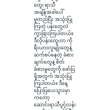
တွေ၊ ရာသီ
အချိန်အခါပေါ်
မူတည်ပြီး အသုံးပြု
ကြတဲ့ ပန်း‌တွေလဲ
ကွာခြားကြပါတယ်။
ဒီလိုပန်း‌တွေဟာ ကို
ရီးယားလူမျိုး‌တွေနဲ့
ဆက်စပ်နေတဲ့ ခံစား
ချက်တွေနဲ့ စိတ်
ခံစားမှုတွေကို ဖော်ပြ
ဖို့အတွက် အသုံးပြု
ကြပါတယ်။ ဒီနေ့
ပြောပြပေးသွားမှာ
ကတော့
ဆောင်းရာသီပွင့်လန်း