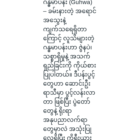
ဂန္ဓမာပန်း (Guhwa)
– ခမ်းနားတဲ့ အရောင်
အသွေးနဲ့
ကျက်သရေရှိတာ
ကြောင့် လူသိများတဲ့
ဂန္ဓမာပန်းဟာ ဇွဲနပဲ၊
သစ္စာရှိမှုနဲ့ အသက်
ရှည်ခြင်းကို ကိုယ်စား
ပြုပါတယ်။ ဒီပန်းပွင့်
တွေဟာ ဆောင်းဦး
ရာသီမှာ ပွင့်လန်းလာ
တာ ဖြစ်ပြီး ပွဲတော်
တွေနဲ့ ရိုးရာ
အနုပညာလက်ရာ
တွေမှာလဲ အသုံးပြု
လေ့ရှိပြီး ကိုရီးယား