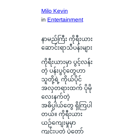
Milo Kevin
in
Entertainment
နာမည်ကြီး ကိုရီးယား
ဆောင်းရာသီပန်းများ
ကိုရီးယားမှာ ပွင့်လန်း
တဲ့ ပန်းပွင့်‌တွေဟာ
သူတို့ရဲ့ ကိုယ်ပိုင်
အလှတရားထက် ပိုမို
လေးနက်တဲ့
အဓိပ္ပါယ်တွေ ရှိကြပါ
တယ်။ ကိုရီးယား
ယဉ်ကျေးမှုမှာ
ကျင်းပတဲ့ ပွဲတော်