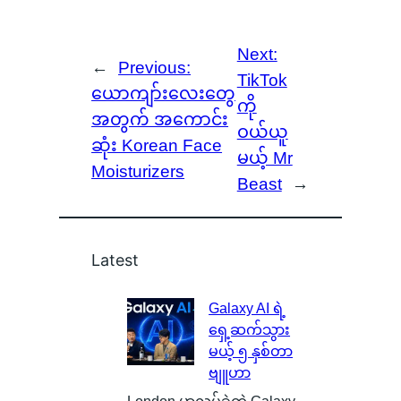
Next:
←
Previous:
TikTok
ယောကျာ်းလေးတွေ
ကို
အတွက် အကောင်း
ဝယ်ယူ
ဆုံး Korean Face
မယ့် Mr
Moisturizers
Beast
→
Latest
Galaxy AI ရဲ့
ရှေ့ဆက်သွား
မယ့် ၅ နှစ်တာ
ဗျူဟာ