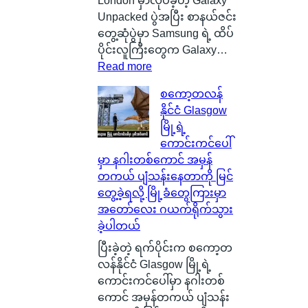
London မှာလုပ်ခဲ့တဲ့ Galaxy
Unpacked ပွဲအပြီး စာနယ်ဇင်း
တွေ့ဆုံပွဲမှာ Samsung ရဲ့ ထိပ်
ပိုင်းလူကြီးတွေက Galaxy…
:
Read more
G
စကော့တလန်
a
နိုင်ငံ Glasgow
l
မြို့ရဲ့
a
ကောင်းကင်ပေါ်
x
မှာ နဂါးတစ်ကောင် အမှန်
y
တကယ် ပျံသန်းနေတာကို မြင်
A
တွေ့ခဲ့ရလို့ မြို့ခံတွေကြားမှာ
I
အတော်လေး ဂယက်ရိုက်သွား
ရဲ့
ခဲ့ပါတယ်
ရှေ့
ဆ
ပြီးခဲ့တဲ့ ရက်ပိုင်းက စကော့တ
က်
လန်နိုင်ငံ Glasgow မြို့ရဲ့
သွာ
ကောင်းကင်ပေါ်မှာ နဂါးတစ်
း
ကောင် အမှန်တကယ် ပျံသန်း