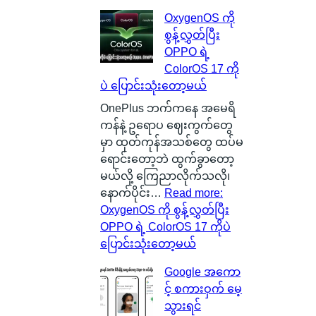
OxygenOS ကို
စွန့်လွှတ်ပြီး
OPPO ရဲ့
ColorOS 17 ကို
ပဲ ပြောင်းသုံးတော့မယ်
OnePlus ဘက်ကနေ အမေရိ
ကန်နဲ့ ဥရောပ ဈေးကွက်တွေ
မှာ ထုတ်ကုန်အသစ်တွေ ထပ်မ
ရောင်းတော့ဘဲ ထွက်ခွာတော့
မယ်လို့ ကြေညာလိုက်သလို၊
နောက်ပိုင်း…
Read more
:
OxygenOS ကို စွန့်လွှတ်ပြီး
OPPO ရဲ့ ColorOS 17 ကိုပဲ
ပြောင်းသုံးတော့မယ်
Google အကော
င့် စကားဝှက် မေ့
သွားရင်