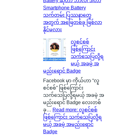
Battery ဆိုတာ ဘာလဲ၊ ဒါဟာ
Smartphone Battery
သက်တမ်း ပြဿနာတွေ
အတွက် အဖြေတစ်ခု ဖြစ်လာ
နိုင်မလား
လူစင်စစ်
ဖြစ်ကြောင်း
သက်သေပြလို့ရ
မယ့် အခမဲ့ အ
မည်းရောင် Badge
Facebook မှာ ကိုယ်ဟာ “လူ
စင်စစ်” ဖြစ်ကြောင်း
သက်သေပြလို့ရမယ့် အခမဲ့ အ
မည်းရောင် Badge လေးတစ်
ခု…
Read more
: လူစင်စစ်
ဖြစ်ကြောင်း သက်သေပြလို့ရ
မယ့် အခမဲ့ အမည်းရောင်
Badge