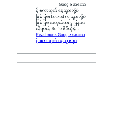
Google အကော
င့် စကားဝှက် မေ့သွားလို့ပဲ
ဖြစ်ဖြစ်၊ Locked ကျသွားလို့ပဲ
ဖြစ်ဖြစ် အလွယ်တကူ ပြန်ဝင်
လို့ရမယ့် Selfie ဗီဒီယိုနဲ့…
Read more
: Google အကော
င့် စကားဝှက် မေ့သွားရင်