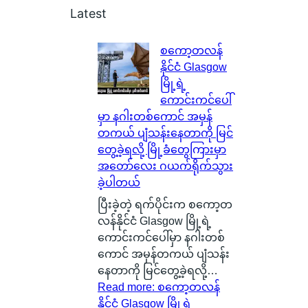
Latest
စကော့တလန်
နိုင်ငံ Glasgow
မြို့ရဲ့
ကောင်းကင်ပေါ်
မှာ နဂါးတစ်ကောင် အမှန်
တကယ် ပျံသန်းနေတာကို မြင်
တွေ့ခဲ့ရလို့ မြို့ခံတွေကြားမှာ
အတော်လေး ဂယက်ရိုက်သွား
ခဲ့ပါတယ်
ပြီးခဲ့တဲ့ ရက်ပိုင်းက စကော့တ
လန်နိုင်ငံ Glasgow မြို့ရဲ့
ကောင်းကင်ပေါ်မှာ နဂါးတစ်
ကောင် အမှန်တကယ် ပျံသန်း
နေတာကို မြင်တွေ့ခဲ့ရလို့…
Read more
: စကော့တလန်
နိုင်ငံ Glasgow မြို့ရဲ့