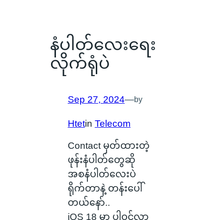
နံပါတ်လေးရေး
လိုက်ရုံပဲ
Sep 27, 2024
—
by
Htet
in
Telecom
Contact မှတ်ထားတဲ့
ဖုန်းနံပါတ်တွေဆို
အစနံပါတ်လေးပဲ
ရိုက်တာနဲ့ တန်းပေါ်
တယ်နော်..
iOS 18 မှာ ပါဝင်လာ