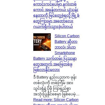
ကောင်းကင်ပေါ်မှာ နဂါးတစ်
ကောင် အမှန်တကယ် ပျံသန်း
နေတာကို မြင်တွေ့ခဲ့ရလို့ မြို့ခံ
တွေကြားမှာ အတော်လေး
ဂယက်ရိုက်သွားခဲ့ပါတယ်
Silicon Carbon
Battery ဆိုတာ
ဘာလဲ၊ ဒါဟာ
Smartphone
Battery သက်တမ်း ပြဿနာ
တွေအတွက် အဖြေတစ်ခု
ဖြစ်လာနိုင်မလား
ဒီ Battery နည်းပညာက ဖုန်း
တစ်လုံးကို တစ်ကြိမ် အား
သွင်းရုံနဲ့ ပိုမို ကြာရှည်စွာ
အသုံးပြုနိုင်စေမှာ ဖြစ်ပေမဲ့…
Read more
: Silicon Carbon