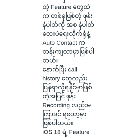
တဲ့ Feature တွေထဲ
က တစ်ခုဖြစ်တဲ့ ဖုန်း
နံပါတ်ကို အစ နံပါတ်
လေးပဲရေးလိုက်ရုံနဲ့
Auto Contact က
တန်းကျလာမှာဖြစ်ပါ
တယ်။
နောက်ပြီး call
history တွေလည်း
ပြန်ရှာလို့ရနိုင်မှာဖြစ်
တဲ့အပြင် ဖုန်း
Recording လည်းမ
ကြာခင် ရတော့မှာ
ဖြစ်ပါတယ်။
iOS 18 ရဲ့ Feature