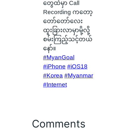
တွေထဲမှာ Call
Recording ကတော့
တော်တော်လေး
ထူးခြားလာမှာမို့လို့
စမ်းကြည့်သင့်တယ်
နော်။
#MyanGoal
#iPhone
#iOS18
#Korea
#Myanmar
#Internet
Comments