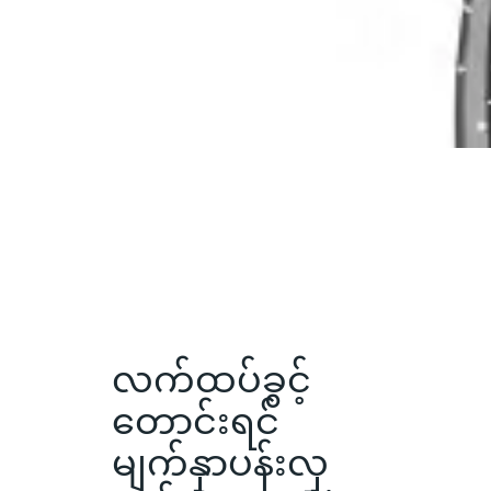
လက်ထပ်ခွင့်
တောင်းရင်
မျက်နှာပန်းလှ