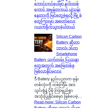
ကောင်းကင်ပေါ်မှာ နဂါးတစ်
ကောင် အမှန်တကယ် ပျံသန်း
နေတာကို မြင်တွေ့ခဲ့ရလို့ မြို့ခံ
တွေကြားမှာ အတော်လေး
ဂယက်ရိုက်သွားခဲ့ပါတယ်
Silicon Carbon
Battery ဆိုတာ
ဘာလဲ၊ ဒါဟာ
Smartphone
Battery သက်တမ်း ပြဿနာ
တွေအတွက် အဖြေတစ်ခု
ဖြစ်လာနိုင်မလား
ဒီ Battery နည်းပညာက ဖုန်း
တစ်လုံးကို တစ်ကြိမ် အား
သွင်းရုံနဲ့ ပိုမို ကြာရှည်စွာ
အသုံးပြုနိုင်စေမှာ ဖြစ်ပေမဲ့…
Read more
: Silicon Carbon
Battery ဆိုတာ ဘာလဲ၊ ဒါဟာ