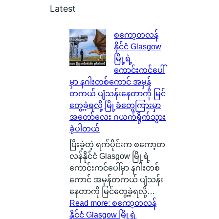
Latest
စကော့တလန်
နိုင်ငံ Glasgow
မြို့ရဲ့
ကောင်းကင်ပေါ်
မှာ နဂါးတစ်ကောင် အမှန်
တကယ် ပျံသန်းနေတာကို မြင်
တွေ့ခဲ့ရလို့ မြို့ခံတွေကြားမှာ
အတော်လေး ဂယက်ရိုက်သွား
ခဲ့ပါတယ်
ပြီးခဲ့တဲ့ ရက်ပိုင်းက စကော့တ
လန်နိုင်ငံ Glasgow မြို့ရဲ့
ကောင်းကင်ပေါ်မှာ နဂါးတစ်
ကောင် အမှန်တကယ် ပျံသန်း
နေတာကို မြင်တွေ့ခဲ့ရလို့…
Read more
: စကော့တလန်
နိုင်ငံ Glasgow မြို့ရဲ့