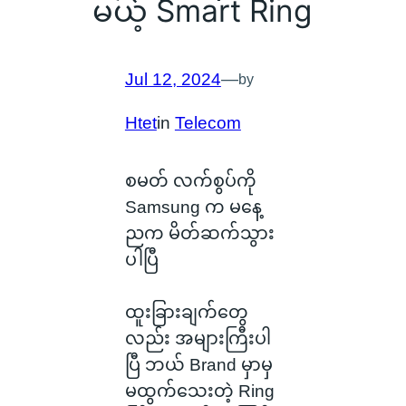
မယ့် Smart Ring
Jul 12, 2024
—
by
Htet
in
Telecom
စမတ် လက်စွပ်ကို
Samsung က မနေ့
ညက မိတ်ဆက်သွား
ပါပြီ
ထူးခြားချက်တွေ
လည်း အများကြီးပါ
ပြီ ဘယ် Brand မှာမှ
မထွက်သေးတဲ့ Ring