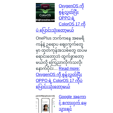
OxygenOS ကို
စွန့်လွှတ်ပြီး
OPPO ရဲ့
ColorOS 17 ကို
ပဲ ပြောင်းသုံးတော့မယ်
OnePlus ဘက်ကနေ အမေရိ
ကန်နဲ့ ဥရောပ ဈေးကွက်တွေ
မှာ ထုတ်ကုန်အသစ်တွေ ထပ်မ
ရောင်းတော့ဘဲ ထွက်ခွာတော့
မယ်လို့ ကြေညာလိုက်သလို၊
နောက်ပိုင်း…
Read more
:
OxygenOS ကို စွန့်လွှတ်ပြီး
OPPO ရဲ့ ColorOS 17 ကိုပဲ
ပြောင်းသုံးတော့မယ်
Google အကော
င့် စကားဝှက် မေ့
သွားရင်