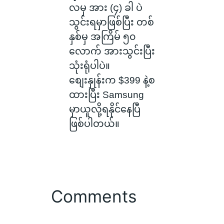
လမှ အား (၄) ခါ ပဲ
သွင်းရမှာဖြစ်ပြီး တစ်
နှစ်မှ အကြိမ် ၅၀
လောက် အားသွင်းပြီး
သုံးရုံပါပဲ။
စျေးနှုန်းက $399 နဲ့စ
ထားပြီး Samsung
မှာယူလို့ရနိုင်နေပြီ
ဖြစ်ပါတယ်။
Comments