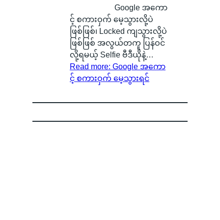
Google အကော
င့် စကားဝှက် မေ့သွားလို့ပဲ
ဖြစ်ဖြစ်၊ Locked ကျသွားလို့ပဲ
ဖြစ်ဖြစ် အလွယ်တကူ ပြန်ဝင်
လို့ရမယ့် Selfie ဗီဒီယိုနဲ့…
Read more
: Google အကော
င့် စကားဝှက် မေ့သွားရင်