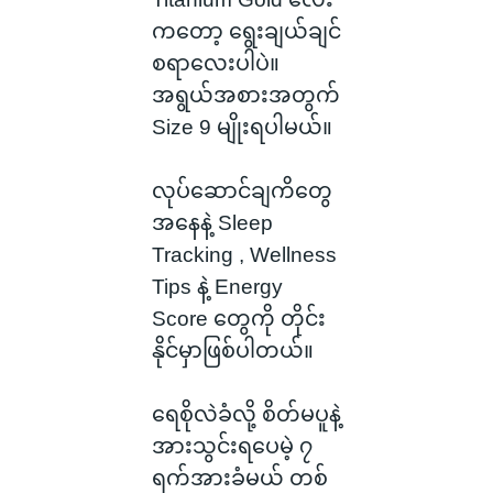
ကတော့ ရွေးချယ်ချင်
စရာလေးပါပဲ။
အရွယ်အစားအတွက်
Size 9 မျိုးရပါမယ်။
လုပ်ဆောင်ချကိတွေ
အနေနဲ့ Sleep
Tracking , Wellness
Tips နဲ့ Energy
Score တွေကို တိုင်း
နိုင်မှာဖြစ်ပါတယ်။
ရေစိုလဲခံလို့ စိတ်မပူနဲ့
အားသွင်းရပေမဲ့ ၇
ရက်အားခံမယ် တစ်