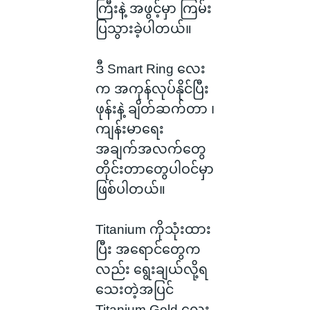
ကြီးနဲ့ အဖွင့်မှာ ကြမ်း
ပြသွားခဲ့ပါတယ်။
ဒီ Smart Ring လေး
က အကုန်လုပ်နိုင်ပြီး
ဖုန်းနဲ့ ချိတ်ဆက်တာ ၊
ကျန်းမာရေး
အချက်အလက်တွေ
တိုင်းတာတွေပါဝင်မှာ
ဖြစ်ပါတယ်။
Titanium ကိုသုံးထား
ပြီး အရောင်တွေက
လည်း ရွေးချယ်လို့ရ
သေးတဲ့အပြင်
Titanium Gold လေး