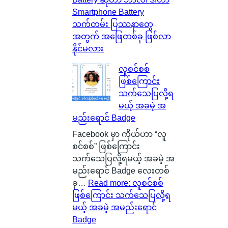
Smartphone Battery
သက်တမ်း ပြဿနာတွေ
အတွက် အဖြေတစ်ခု ဖြစ်လာ
နိုင်မလား
လူစင်စစ်
ဖြစ်ကြောင်း
သက်သေပြလို့ရ
မယ့် အခမဲ့ အ
မည်းရောင် Badge
Facebook မှာ ကိုယ်ဟာ “လူ
စင်စစ်” ဖြစ်ကြောင်း
သက်သေပြလို့ရမယ့် အခမဲ့ အ
မည်းရောင် Badge လေးတစ်
ခု…
Read more
: လူစင်စစ်
ဖြစ်ကြောင်း သက်သေပြလို့ရ
မယ့် အခမဲ့ အမည်းရောင်
Badge