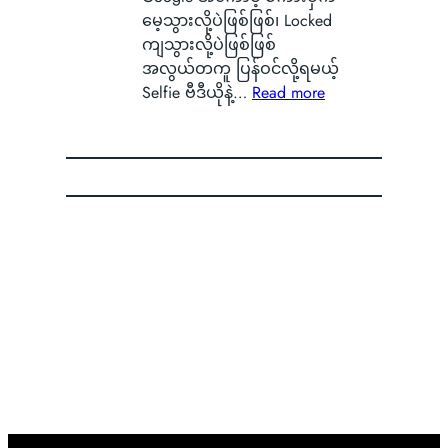
m
ခ
တ
S
မေ့သွားလို့ပဲဖြစ်ဖြစ်၊ Locked
a
မဲ့
ာ
ကို
ကျသွားလို့ပဲဖြစ်ဖြစ်
r
အ
ကို
စွ
အလွယ်တကူ ပြန်ဝင်လို့ရမယ့်
t
မ
မြ
န့်
:
Selfie ဗီဒီယိုနဲ့…
Read more
p
ည်
င်
လွှ
G
h
း
တွေ့
တ်
o
o
ရေ
ခဲ့
ပြီ
o
n
ာ
ရ
း
g
e
င်
လို့
O
l
B
B
မြို့
P
e
a
a
ခံ
P
အ
t
d
တွေ
O
ကေ
t
g
ကြာ
ရဲ့
ာ
e
e
း
C
င့်
r
မှ
o
စ
y
ာ
l
ကာ
သ
အ
o
း
က်
တေ
r
ဝှ
တ
ာ်
O