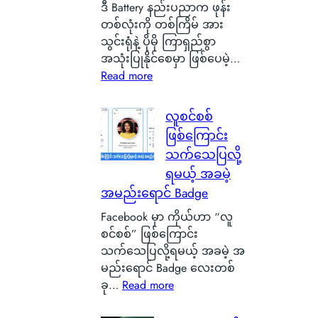
ဒီ Battery နည်းပညာက ဖုန်း
l
တစ်လုံးကို တစ်ကြိမ် အား
a
သွင်းရုံနဲ့ ပိုမို ကြာရှည်စွာ
s
အသုံးပြုနိုင်စေမှာ ဖြစ်ပေမဲ့…
g
:
Read more
o
S
w
i
လူစင်စစ်
မြို့
l
ရဲ့
ဖြစ်ကြောင်း
i
ကေ
သက်သေပြလို့
c
ာ
ရမယ့် အခမဲ့
o
င်
အမည်းရောင် Badge
n
း
C
Facebook မှာ ကိုယ်ဟာ “လူ
က
a
စင်စစ်” ဖြစ်ကြောင်း
င်
r
သက်သေပြလို့ရမယ့် အခမဲ့ အ
ပေ
b
မည်းရောင် Badge လေးတစ်
ါ်
o
:
ခု…
Read more
မှ
n
လူ
ာ
B