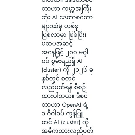
တာဟာ ကမ္ဘာ့အကြီး
ဆုံး AI ဒေတာစင်တာ
များထဲမှ တစ်ခု
ဖြစ်လာမှာ ဖြစ်ပြီး၊
ပထမအဆင့်
အနေဖြင့် ၂၀၀ မဂ္ဂါ
ဝပ် စွမ်းရည်ရှိ AI
(cluster) ကို ၂၀၂၆ ခု
နှစ်တွင် စတင်
လည်ပတ်ရန် စီစဉ်
ထားပါတယ်။ ဒီစင်
တာဟာ OpenAI ရဲ့
၁ ဂီဂါဝပ် ကွန်ပြူ
တင် AI (cluster) ကို
အဓိကထားလည်ပတ်