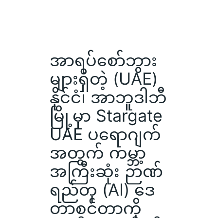
အာရပ်စော်ဘွား
များရှိတဲ့ (UAE)
နိုင်ငံ၊ အာဘူဒါဘီ
မြို့မှာ Stargate
UAE ပရောဂျက်
အတွက် ကမ္ဘာ့
အကြီးဆုံး ဉာဏ်
ရည်တု (AI) ဒေ
တာစင်တာကို