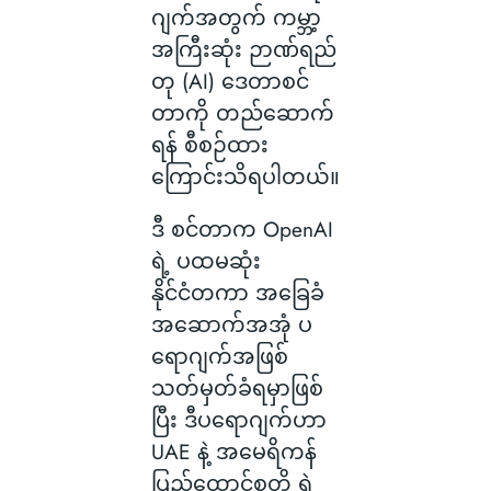
ဂျက်အတွက် ကမ္ဘာ့
အကြီးဆုံး ဉာဏ်ရည်
တု (AI) ဒေတာစင်
တာကို တည်ဆောက်
ရန် စီစဉ်ထား
ကြောင်းသိရပါတယ်။
ဒီ စင်တာက OpenAI
ရဲ့ ပထမဆုံး
နိုင်ငံတကာ အခြေခံ
အဆောက်အအုံ ပ
ရောဂျက်အဖြစ်
သတ်မှတ်ခံရမှာဖြစ်
ပြီး ဒီပရောဂျက်ဟာ
UAE နဲ့ အမေရိကန်
ပြည်ထောင်စုတို့ ရဲ့