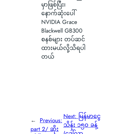
မှာဖြစ်ပြီး၊
နောက်ဆုံးပေါ်
NVIDIA Grace
Blackwell GB300
စနစ်များ တပ်ဆင်
ထားမယ်လို့သိရပါ
တယ်
Next:
မြန်မာငွေ
←
Previous:
သိန်း ၁၅၀ ခန့်
part 2/ ဆိုး
(ဒေါ်လာ