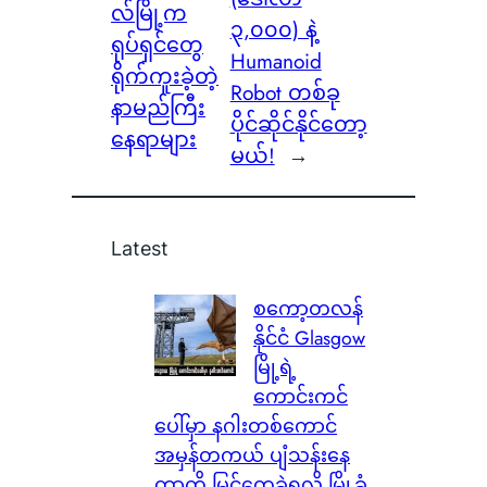
လ်မြို့က
၃,၀၀၀) နဲ့
ရုပ်ရှင်တွေ
Humanoid
ရိုက်ကူးခဲ့တဲ့
Robot တစ်ခု
နာမည်ကြီး
ပိုင်ဆိုင်နိုင်တော့
နေရာများ
မယ်!
→
Latest
စကော့တလန်
နိုင်ငံ Glasgow
မြို့ရဲ့
ကောင်းကင်
ပေါ်မှာ နဂါးတစ်ကောင်
အမှန်တကယ် ပျံသန်းနေ
တာကို မြင်တွေ့ခဲ့ရလို့ မြို့ခံ