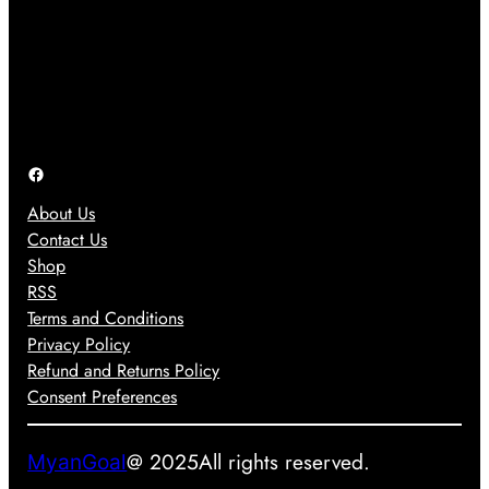
က်
မ်
လေ
S
မေ့
း
း
1
သွာ
ပြ
ဂ
7
း
ဿ
ယ
ကို
ရ
န
က်
ပဲ
င်
ာ
ရို
ပြေ
တွေ
Facebook
က်
ာ
အ
သွာ
င်
About Us
တွ
း
း
Contact Us
က်
ခဲ့
သုံ
Shop
အ
ပ
း
RSS
ဖြေ
ါ
တေ
Terms and Conditions
တ
တ
ာ့
Privacy Policy
စ်
ယ်
မ
Refund and Returns Policy
ခု
ယ်
Consent Preferences
ဖြ
စ်
လ
@ 2025
All rights reserved.
MyanGoal
ာ