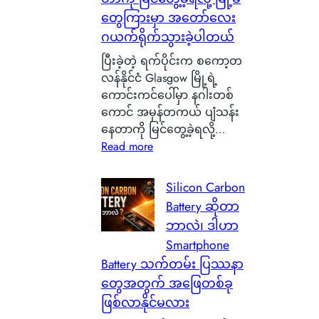
တွေကြားမှာ အတော်လေး
ဂယက်ရိုက်သွားခဲ့ပါတယ်
ပြီးခဲ့တဲ့ ရက်ပိုင်းက စကော့တ
လန်နိုင်ငံ Glasgow မြို့ရဲ့
ကောင်းကင်ပေါ်မှာ နဂါးတစ်
ကောင် အမှန်တကယ် ပျံသန်း
နေတာကို မြင်တွေ့ခဲ့ရလို့…
:
Read more
စ
ကေ
Silicon Carbon
ာ့
Battery ဆိုတာ
တ
ဘာလဲ၊ ဒါဟာ
လ
Smartphone
န်
Battery သက်တမ်း ပြဿနာ
နို
တွေအတွက် အဖြေတစ်ခု
င်
ငံ
ဖြစ်လာနိုင်မလား
G