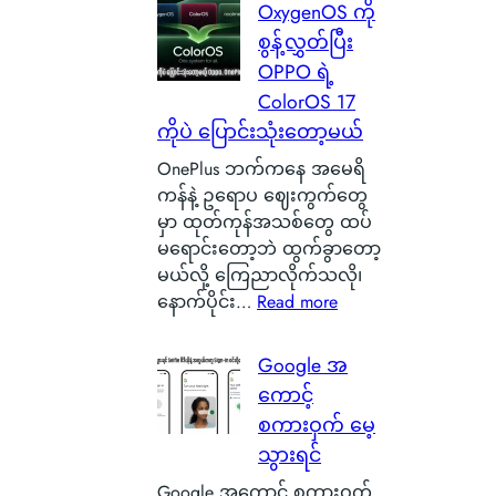
စ
န
OxygenOS ကို
a
င်
ဂါ
စွန့်လွှတ်ပြီး
t
စ
း
OPPO ရဲ့
t
စ်
တ
e
ColorOS 17
ဖြ
စ်
r
ကိုပဲ ပြောင်းသုံးတော့မယ်
စ်
ကေ
y
ကြေ
ာ
OnePlus ဘက်ကနေ အမေရိ
ဆို
ာ
င်
ကန်နဲ့ ဥရောပ ဈေးကွက်တွေ
တ
င်
အ
မှာ ထုတ်ကုန်အသစ်တွေ ထပ်
ာ
း
မှ
မရောင်းတော့ဘဲ ထွက်ခွာတော့
ဘ
သ
န်
မယ်လို့ ကြေညာလိုက်သလို၊
ာ
က်
တ
:
နောက်ပိုင်း…
Read more
လဲ
သေ
က
O
၊
ပြ
ယ်
x
Google အ
ဒ
လို့
ပျံ
y
ါ
ကောင့်
ရ
သ
g
ဟ
စကားဝှက် မေ့
မ
န်
e
ာ
ယ့်
သွားရင်
း
n
S
အ
နေ
O
Google အကောင့် စကားဝှက်