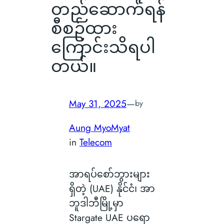
တည်ဆောက်ရန်
စီစဉ်ထား
ကြောင်းသိရပါ
တယ်။
May 31, 2025
—
by
Aung MyoMyat
in
Telecom
အာရပ်စော်ဘွားများ
ရှိတဲ့ (UAE) နိုင်ငံ၊ အာ
ဘူဒါဘီမြို့မှာ
Stargate UAE ပရော