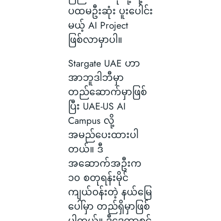
ပထမဦးဆုံး ပူးပေါင်း
မယ့် AI Project
ဖြစ်လာမှာပါ။
Stargate UAE ဟာ
အာဘူဒါဘီမှာ
တည်ဆောက်မှာဖြစ်
ပြီး UAE-US AI
Campus လို့
အမည်ပေးထားပါ
တယ်။ ဒီ
အဆောက်အဦးက
၁၀ စတုရန်းမိုင်
ကျယ်ဝန်းတဲ့ နယ်မြေ
ပေါ်မှာ တည်ရှိမှာဖြစ်
ပါတယ်။ ဒီဒေတာစင်