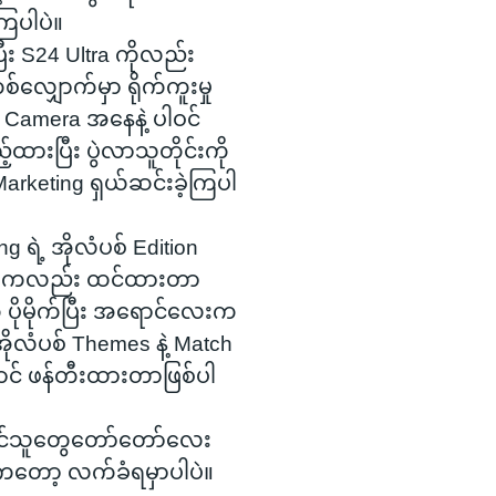
ြပါပဲ။
ီး S24 Ultra ကိုလည်း
ဲတစ်လျှောက်မှာ ရိုက်ကူးမှု
ှာ Camera အနေနဲ့ ပါဝင်
့ထားပြီး ပွဲလာသူတိုင်းကို
arketing ရှယ်ဆင်းခဲ့ကြပါ
 ရဲ့ အိုလံပစ် Edition
တွေကလည်း ထင်ထားတာ
 ပိုမိုက်ပြီး အရောင်လေးက
ုလံပစ် Themes နဲ့ Match
ာင် ဖန်တီးထားတာဖြစ်ပါ
ွဲဝင်သူတွေတော်တော်လေး
ကတော့ လက်ခံရမှာပါပဲ။