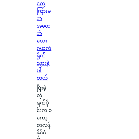
တွေ
ကြားမှ
ာ
အတေ
ာ်
လေး
ဂယက်
ရိုက်
သွားခဲ့
ပါ
တယ်
ပြီးခဲ့
တဲ့
ရက်ပို
င်းက စ
ကော့
တလန်
နိုင်ငံ