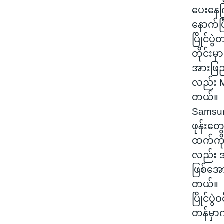
ပေးနေက
နောက်ပြ
ပြိုင်ပွ
တိုင်းမ
အားဖြည်
လည်း M
တယ်။
Samsung
ဖုန်း
ထက်ကို
လည်း အိ
ဖြစ်အေ
တယ်။
ပြိုင်ပ
တန်မှာ