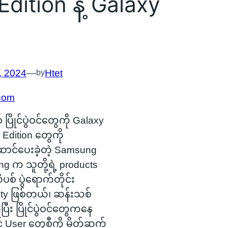
Edition နဲ့ Galaxy
, 2024
—
Htet
by
com
 ပြိုင်ပွဲဝင်တွေကို Galaxy
6 Edition တွေကို
င်ပေးခဲ့တဲ့ Samsung
 က သူတို့ရဲ့ products
ံပစ် ပွဲရောက်တိုင်း
ity ဖြစ်တယ်၊ ဆန်းသစ်
ြီး ပြိုင်ပွဲဝင်တွေကနေ
့ User တွေစီကို မိတ်ဆက်