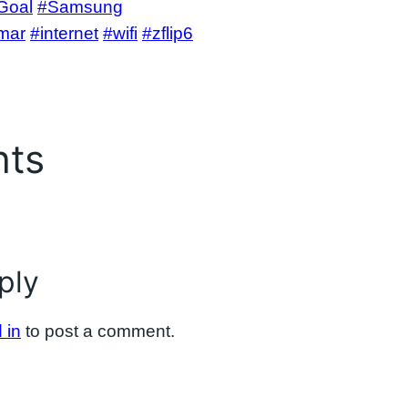
Goal
#Samsung
mar
#internet
#wifi
#zflip6
ts
ply
 in
to post a comment.