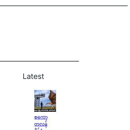
Latest
စကော့
တလန်