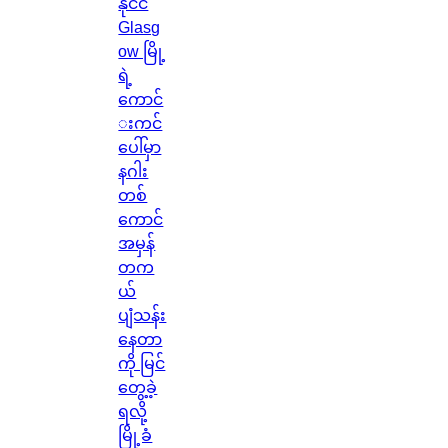
နိုင်ငံ
Glasg
ow မြို့
ရဲ့
ကောင်
းကင်
ပေါ်မှာ
နဂါး
တစ်
ကောင်
အမှန်
တက
ယ်
ပျံသန်း
နေတာ
ကို မြင်
တွေ့ခဲ့
ရလို့
မြို့ခံ