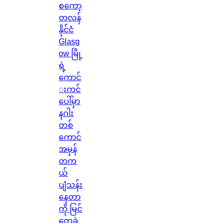
စကော့
တလန်
နိုင်ငံ
Glasg
ow မြို့
ရဲ့
ကောင်
းကင်
ပေါ်မှာ
နဂါး
တစ်
ကောင်
အမှန်
တက
ယ်
ပျံသန်း
နေတာ
ကို မြင်
တွေ့ခဲ့