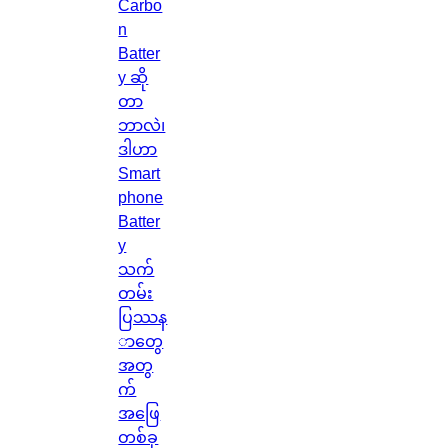
Carbo
n
Batter
y ဆို
တာ
ဘာလဲ၊
ဒါဟာ
Smart
phone
Batter
y
သက်
တမ်း
ပြဿန
ာတွေ
အတွ
က်
အဖြေ
တစ်ခု