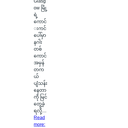
Glasg
ow မြို့
ရဲ့
ကောင်
းကင်
ပေါ်မှာ
နဂါး
တစ်
ကောင်
အမှန်
တက
ယ်
ပျံသန်း
နေတာ
ကို မြင်
တွေ့ခဲ့
ရလို့…
Read
more
: