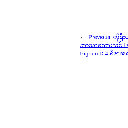
←
Previous:
ကိုရီးယ
ဘာသာစကားသင် La
Prgram D-4 ဗီဇာအက