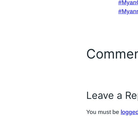
#Myan
#Myan
Commen
Leave a Re
You must be
logged