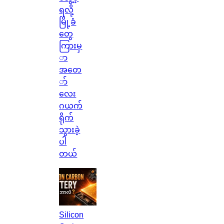
ရလို့
မြို့ခံ
တွေ
ကြားမှ
ာ
အတေ
ာ်
လေး
ဂယက်
ရိုက်
သွားခဲ့
ပါ
တယ်
Silicon