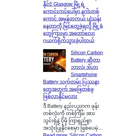
နိုင်ငံ Glasgow မြို့ရဲ့
ကောင်းကင်ပေါ်မှာ နဂါးတစ်
ကောင် အမှန်တကယ် ပျံသန်း
နေတာကို မြင်တွေ့ခဲ့ရလို့ မြို့ခံ
တွေကြားမှာ အတော်လေး
ဂယက်ရိုက်သွားခဲ့ပါတယ်
Silicon Carbon
Battery ဆိုတာ
ဘာလဲ၊ ဒါဟာ
Smartphone
Battery သက်တမ်း ပြဿနာ
တွေအတွက် အဖြေတစ်ခု
ဖြစ်လာနိုင်မလား
ဒီ Battery နည်းပညာက ဖုန်း
တစ်လုံးကို တစ်ကြိမ် အား
သွင်းရုံနဲ့ ပိုမို ကြာရှည်စွာ
အသုံးပြုနိုင်စေမှာ ဖြစ်ပေမဲ့…
Read more
: Silicon Carbon