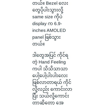
တယ်။ Bezel လေး
တွေပိုပါးသွားလို့
same size ကိုပဲ
display က 6.9-
inches AMOLED
panel ဖြစ်သွား
တယ်။
ဒါတွေအပြင် ကိုင်ရ
တဲ့ Hand Feeling
ကပါ သိသိသာသာ
ပေါ့ပေါ့ပါးပါးလေး
ဖြစ်လာတာရယ် ကိုင်
လို့လည်း ကောင်းလာ
ပြီး သယ်လို့ကောင်း
တာဆိုတော့ အေ