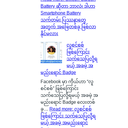
Battery ဆိုတာ ဘာလဲ၊ ဒါဟာ
Smartphone Battery
သက်တမ်း ပြဿနာတွေ
အတွက် အဖြေတစ်ခု ဖြစ်လာ
နိုင်မလား
လူစင်စစ်
ဖြစ်ကြောင်း
သက်သေပြလို့ရ
မယ့် အခမဲ့ အ
မည်းရောင် Badge
Facebook မှာ ကိုယ်ဟာ “လူ
စင်စစ်” ဖြစ်ကြောင်း
သက်သေပြလို့ရမယ့် အခမဲ့ အ
မည်းရောင် Badge လေးတစ်
ခု…
Read more
: လူစင်စစ်
ဖြစ်ကြောင်း သက်သေပြလို့ရ
မယ့် အခမဲ့ အမည်းရောင်