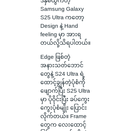
ဒီနှစ်ထွက်တဲ့
Samsung Galaxy
S25 Ultra ကတော့
Design နဲ့ Hand
feeling မှာ အားရ
တယ်လို့သိရပါတယ်။
Edge ဖြစ်တဲ့
အနားသတ်ဘောင်
တွေနဲ့ S24 Ultra ရဲ့
ထောင့်ချွန်တဲ့ပုံစံကို
ဖျောက်ပြီး S25 Ultra
မှာ ပိုဝိုင်းပြီး ခပ်ကွေး
ကွေးပုံစံမျိုး ပြောင်း
လိုက်တယ်။ Frame
တွေက လေးထောင့်