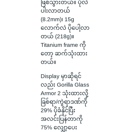
ဖြစ်သွားတယ်။ ပိုလဲ
ပါးလာတယ်
(8.2mm)၊ 15g
လောက်လဲ ပိုပေါ့လာ
တယ် (218g)။
Titanium frame ကို
တော့ ဆက်သုံးထား
တယ်။
Display မှာဆိုရင်
လည်း Gorilla Glass
Armor 2 သုံးထားလို့
ခြစ်ရာ/ကွဲရာဒဏ်ကို
29% ပိုခံနိုင်ပြီး
အလင်းပြန်တာကို
75% လျှော့ပေး