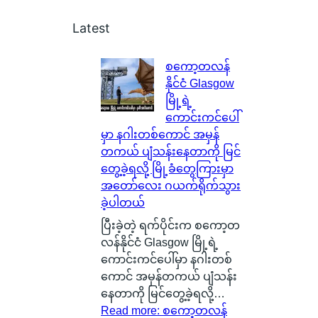
Latest
စကော့တလန်
နိုင်ငံ Glasgow
မြို့ရဲ့
ကောင်းကင်ပေါ်
မှာ နဂါးတစ်ကောင် အမှန်
တကယ် ပျံသန်းနေတာကို မြင်
တွေ့ခဲ့ရလို့ မြို့ခံတွေကြားမှာ
အတော်လေး ဂယက်ရိုက်သွား
ခဲ့ပါတယ်
ပြီးခဲ့တဲ့ ရက်ပိုင်းက စကော့တ
လန်နိုင်ငံ Glasgow မြို့ရဲ့
ကောင်းကင်ပေါ်မှာ နဂါးတစ်
ကောင် အမှန်တကယ် ပျံသန်း
နေတာကို မြင်တွေ့ခဲ့ရလို့…
Read more
: စကော့တလန်