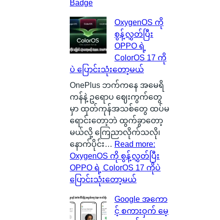
Badge
OxygenOS ကို
စွန့်လွှတ်ပြီး
OPPO ရဲ့
ColorOS 17 ကို
ပဲ ပြောင်းသုံးတော့မယ်
OnePlus ဘက်ကနေ အမေရိ
ကန်နဲ့ ဥရောပ ဈေးကွက်တွေ
မှာ ထုတ်ကုန်အသစ်တွေ ထပ်မ
ရောင်းတော့ဘဲ ထွက်ခွာတော့
မယ်လို့ ကြေညာလိုက်သလို၊
နောက်ပိုင်း…
Read more
:
OxygenOS ကို စွန့်လွှတ်ပြီး
OPPO ရဲ့ ColorOS 17 ကိုပဲ
ပြောင်းသုံးတော့မယ်
Google အကော
င့် စကားဝှက် မေ့