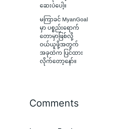
ဆေးပဲပေါ့။
မကြာခင် MyanGoal
မှာ ပစ္စည်းရောက်
တောမှာဖြစ်လို့
ဝယ်ယူဖို့အတွက်
အခုထဲက ပြင်ထား
လိုက်တော့နော်။
Comments