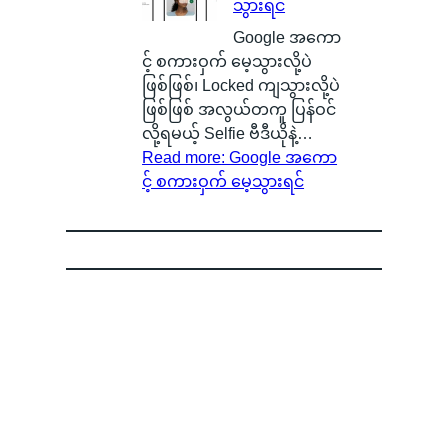
သွားရင်
Google အကော
င့် စကားဝှက် မေ့သွားလို့ပဲ
ဖြစ်ဖြစ်၊ Locked ကျသွားလို့ပဲ
ဖြစ်ဖြစ် အလွယ်တကူ ပြန်ဝင်
လို့ရမယ့် Selfie ဗီဒီယိုနဲ့…
Read more
: Google အကော
င့် စကားဝှက် မေ့သွားရင်