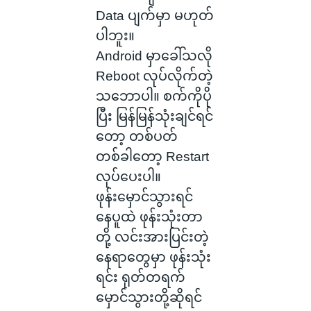
Data ပျက်မှာ မဟုတ်
ပါဘူး။
Android မှာခေါ်သလို
Reboot လုပ်လိုက်တဲ့
သဘောပါ။ စက်ကိုပို
ပြီး မြန်မြန်သုံးချင်ရင်
တော့ တစ်ပတ်
တစ်ခါတော့ Restart
လုပ်ပေးပါ။
ဖုန်းမှောင်သွားရင်
နေပူထဲ ဖုန်းသုံးတာ
တို့ လင်းအားပြင်းတဲ့
နေရာတွေမှာ ဖုန်းသုံး
ရင်း ရုတ်တရက်
မှောင်သွားတို့ဆိုရင်