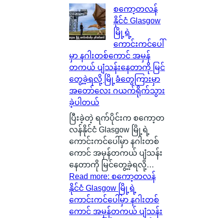
စကော့တလန်
နိုင်ငံ Glasgow
မြို့ရဲ့
ကောင်းကင်ပေါ်
မှာ နဂါးတစ်ကောင် အမှန်
တကယ် ပျံသန်းနေတာကို မြင်
တွေ့ခဲ့ရလို့ မြို့ခံတွေကြားမှာ
အတော်လေး ဂယက်ရိုက်သွား
ခဲ့ပါတယ်
ပြီးခဲ့တဲ့ ရက်ပိုင်းက စကော့တ
လန်နိုင်ငံ Glasgow မြို့ရဲ့
ကောင်းကင်ပေါ်မှာ နဂါးတစ်
ကောင် အမှန်တကယ် ပျံသန်း
နေတာကို မြင်တွေ့ခဲ့ရလို့…
Read more
: စကော့တလန်
နိုင်ငံ Glasgow မြို့ရဲ့
ကောင်းကင်ပေါ်မှာ နဂါးတစ်
ကောင် အမှန်တကယ် ပျံသန်း