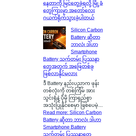
နေတာကို မြင်တွေ့ခဲ့ရလို့ မြို့ခံ
တွေကြားမှာ အတော်လေး
ဂယက်ရိုက်သွားခဲ့ပါတယ်
Silicon Carbon
Battery ဆိုတာ
ဘာလဲ၊ ဒါဟာ
Smartphone
Battery သက်တမ်း ပြဿနာ
တွေအတွက် အဖြေတစ်ခု
ဖြစ်လာနိုင်မလား
ဒီ Battery နည်းပညာက ဖုန်း
တစ်လုံးကို တစ်ကြိမ် အား
သွင်းရုံနဲ့ ပိုမို ကြာရှည်စွာ
အသုံးပြုနိုင်စေမှာ ဖြစ်ပေမဲ့…
Read more
: Silicon Carbon
Battery ဆိုတာ ဘာလဲ၊ ဒါဟာ
Smartphone Battery
သက်တမ်း ပြဿနာတွေ