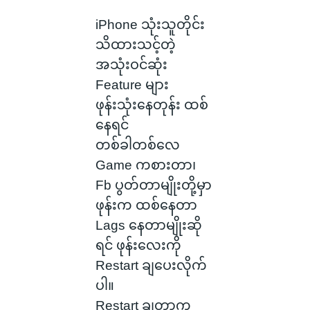
iPhone သုံးသူတိုင်း
သိထားသင့်တဲ့
အသုံးဝင်ဆုံး
Feature များ
ဖုန်းသုံးနေတုန်း ထစ်
နေရင်
တစ်ခါတစ်လေ
Game ကစားတာ၊
Fb ပွတ်တာမျိုးတို့မှာ
ဖုန်းက ထစ်နေတာ
Lags နေတာမျိုးဆို
ရင် ဖုန်းလေးကို
Restart ချပေးလိုက်
ပါ။
Restart ချတာက