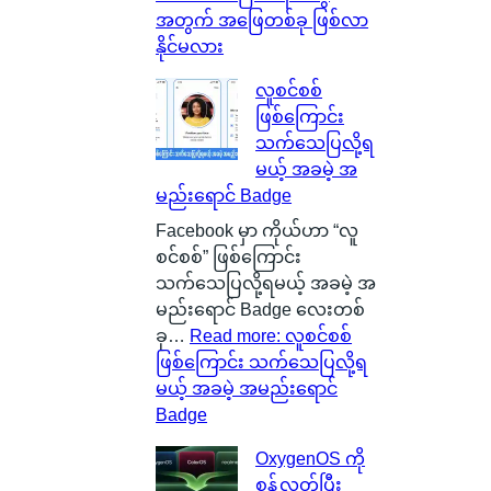
အတွက် အဖြေတစ်ခု ဖြစ်လာ
နိုင်မလား
လူစင်စစ်
ဖြစ်ကြောင်း
သက်သေပြလို့ရ
မယ့် အခမဲ့ အ
မည်းရောင် Badge
Facebook မှာ ကိုယ်ဟာ “လူ
စင်စစ်” ဖြစ်ကြောင်း
သက်သေပြလို့ရမယ့် အခမဲ့ အ
မည်းရောင် Badge လေးတစ်
ခု…
Read more
: လူစင်စစ်
ဖြစ်ကြောင်း သက်သေပြလို့ရ
မယ့် အခမဲ့ အမည်းရောင်
Badge
OxygenOS ကို
စွန့်လွှတ်ပြီး