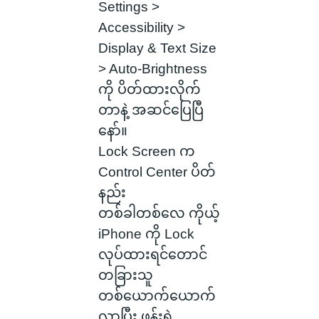
Settings >
Accessibility >
Display & Text Size
> Auto-Brightness
ကို ပိတ်ထားလိုက်
တာနဲ့ အဆင်ပြေပြီ
နော်။
Lock Screen က
Control Center ပိတ်
နည်း
တစ်ခါတစ်လေ ကိုယ့်
iPhone ကို Lock
လုပ်ထားရင်တောင်
တခြားသူ
တစ်ယောက်ယောက်
လာပြီး ဖုန်းရဲ့