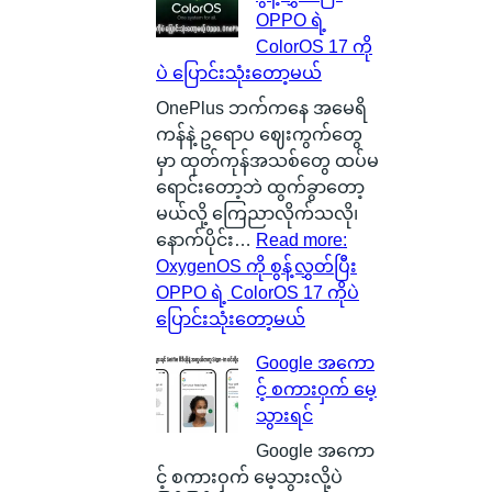
OPPO ရဲ့
ColorOS 17 ကို
ပဲ ပြောင်းသုံးတော့မယ်
OnePlus ဘက်ကနေ အမေရိ
ကန်နဲ့ ဥရောပ ဈေးကွက်တွေ
မှာ ထုတ်ကုန်အသစ်တွေ ထပ်မ
ရောင်းတော့ဘဲ ထွက်ခွာတော့
မယ်လို့ ကြေညာလိုက်သလို၊
နောက်ပိုင်း…
Read more
:
OxygenOS ကို စွန့်လွှတ်ပြီး
OPPO ရဲ့ ColorOS 17 ကိုပဲ
ပြောင်းသုံးတော့မယ်
Google အကော
င့် စကားဝှက် မေ့
သွားရင်
Google အကော
င့် စကားဝှက် မေ့သွားလို့ပဲ