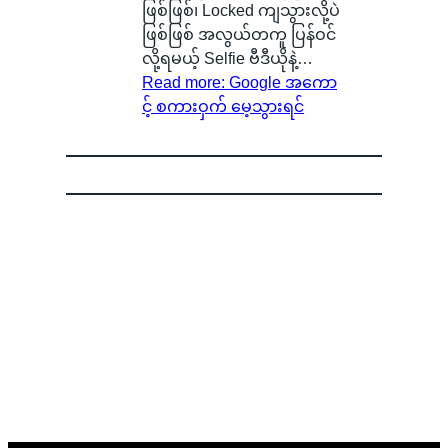
ဖြစ်ဖြစ်၊ Locked ကျသွားလို့ပဲ
ဖြစ်ဖြစ် အလွယ်တကူ ပြန်ဝင်
လို့ရမယ့် Selfie ဗီဒီယိုနဲ့…
Read more
: Google အကော
င့် စကားဝှက် မေ့သွားရင်