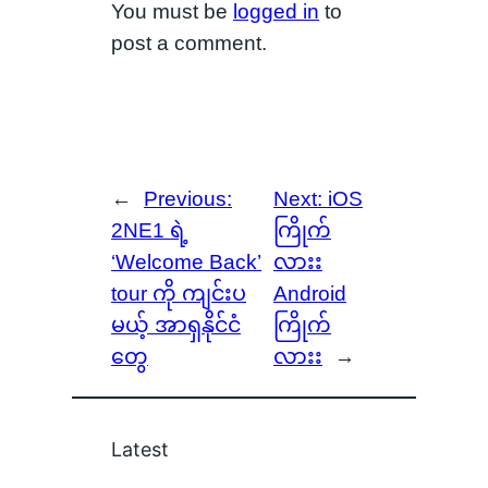
You must be
logged in
to
post a comment.
←
Previous:
Next:
iOS
2NE1 ရဲ့
ကြိုက်
‘Welcome Back’
လားး
tour ကို ကျင်းပ
Android
မယ့် အာရှနိုင်ငံ
ကြိုက်
တွေ
လားး
→
Latest