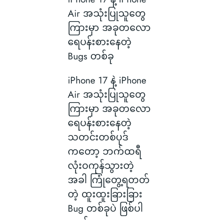
Air အသုံးပြုသူတွေ
ကြားမှာ အခုတလော
ရေပန်းစားနေတဲ့
Bugs တစ်ခု
iPhone 17 နဲ့ iPhone
Air အသုံးပြုသူတွေ
ကြားမှာ အခုတလော
ရေပန်းစားနေတဲ့
သတင်းတစ်ပုဒ်
ကတော့ ဘက်ထရီ
လုံးဝကုန်သွားတဲ့
အခါ ကြုံတွေ့ရတတ်
တဲ့ ထူးထူးခြားခြား
Bug တစ်ခုပဲ ဖြစ်ပါ