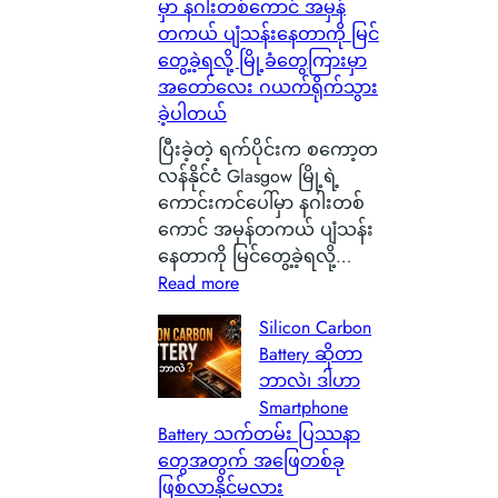
မှာ နဂါးတစ်ကောင် အမှန်
တကယ် ပျံသန်းနေတာကို မြင်
တွေ့ခဲ့ရလို့ မြို့ခံတွေကြားမှာ
အတော်လေး ဂယက်ရိုက်သွား
ခဲ့ပါတယ်
ပြီးခဲ့တဲ့ ရက်ပိုင်းက စကော့တ
လန်နိုင်ငံ Glasgow မြို့ရဲ့
ကောင်းကင်ပေါ်မှာ နဂါးတစ်
ကောင် အမှန်တကယ် ပျံသန်း
နေတာကို မြင်တွေ့ခဲ့ရလို့…
:
Read more
စ
Silicon Carbon
ကေ
Battery ဆိုတာ
ာ့
ဘာလဲ၊ ဒါဟာ
တ
Smartphone
လ
Battery သက်တမ်း ပြဿနာ
န်
တွေအတွက် အဖြေတစ်ခု
နို
ဖြစ်လာနိုင်မလား
င်