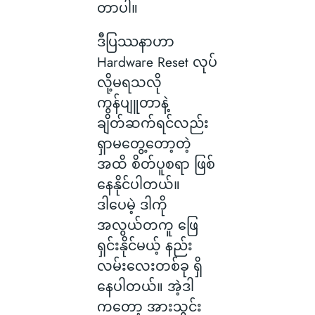
တာပါ။
ဒီပြဿနာဟာ
Hardware Reset လုပ်
လို့မရသလို
ကွန်ပျူတာနဲ့
ချိတ်ဆက်ရင်လည်း
ရှာမတွေ့တော့တဲ့
အထိ စိတ်ပူစရာ ဖြစ်
နေနိုင်ပါတယ်။
ဒါပေမဲ့ ဒါကို
အလွယ်တကူ ဖြေ
ရှင်းနိုင်မယ့် နည်း
လမ်းလေးတစ်ခု ရှိ
နေပါတယ်။ အဲ့ဒါ
ကတော့ အားသွင်း