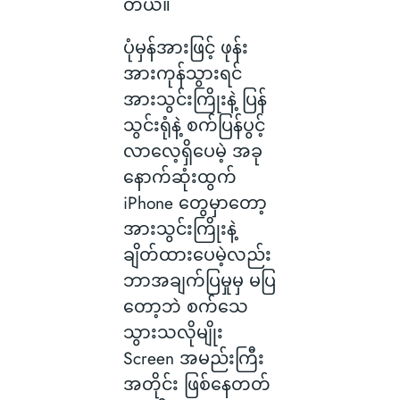
တယ်။
ပုံမှန်အားဖြင့် ဖုန်း
အားကုန်သွားရင်
အားသွင်းကြိုးနဲ့ ပြန်
သွင်းရုံနဲ့ စက်ပြန်ပွင့်
လာလေ့ရှိပေမဲ့ အခု
နောက်ဆုံးထွက်
iPhone တွေမှာတော့
အားသွင်းကြိုးနဲ့
ချိတ်ထားပေမဲ့လည်း
ဘာအချက်ပြမှုမှ မပြ
တော့ဘဲ စက်သေ
သွားသလိုမျိုး
Screen အမည်းကြီး
အတိုင်း ဖြစ်နေတတ်