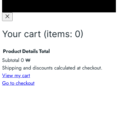
ာ
နို
င်
မ
လာ
Your cart
(items: 0)
း
Product
Details
Total
Subtotal
0 ₩
Products
Shipping and discounts calculated at checkout.
View my cart
in
Go to checkout
cart