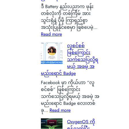
ငံ
ဒီ Battery နည်းပညာက ဖုန်း
G
တစ်လုံးကို တစ်ကြိမ် အား
l
သွင်းရုံနဲ့ ပိုမို ကြာရှည်စွာ
a
အသုံးပြုနိုင်စေမှာ ဖြစ်ပေမဲ့…
s
:
Read more
g
S
လူစင်စစ်
o
i
ဖြစ်ကြောင်း
w
l
သက်သေပြလို့ရ
မြို့
i
မယ့် အခမဲ့ အ
ရဲ့
c
မည်းရောင် Badge
ကေ
o
ာ
n
Facebook မှာ ကိုယ်ဟာ “လူ
င်
C
စင်စစ်” ဖြစ်ကြောင်း
း
a
သက်သေပြလို့ရမယ့် အခမဲ့ အ
က
r
မည်းရောင် Badge လေးတစ်
င်
b
:
ခု…
Read more
ပေ
o
လူ
OxygenOS ကို
ါ်
n
စ
စွန့်လွှတ်ပြီး