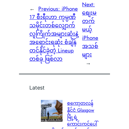
Next:
←
Previous:
iPhone
စျေးမ
17 စီးရီးဟာ ကုမ္ပဏီ
တက်
သမိုင်းတစ်လျှောက်
မယ့်
လူကြိုက်အများဆုံးနဲ့
iPhone
အရောင်းရဆုံး စံချိန်
အသစ်
တင်နိုင်ခဲ့တဲ့ Lineup
များ
တစ်ခု ဖြစ်လာ
→
Latest
စကော့တလန်
နိုင်ငံ Glasgow
မြို့ရဲ့
ကောင်းကင်ပေါ်