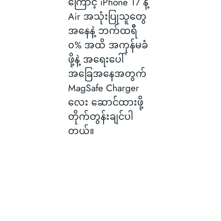
ကြောင့် iPhone 17 နဲ့
Air အသုံးပြုသူတွေ
အနေနဲ့ ဘက်ထရီ
၀% အထိ အကုန်မခံ
ဖို့နဲ့ အရေးပေါ်
အခြေအနေအတွက်
MagSafe Charger
လေး ဆောင်ထားဖို့
တိုက်တွန်းချင်ပါ
တယ်။