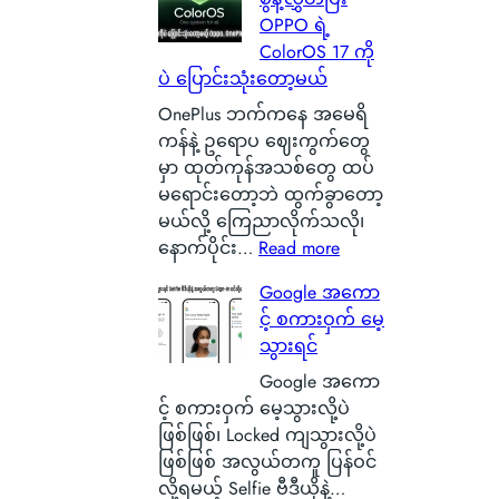
မှ
B
င်
OPPO ရဲ့
ာ
a
စ
ColorOS 17 ကို
န
t
စ်
ပဲ ပြောင်းသုံးတော့မယ်
ဂါ
t
ဖြ
း
e
စ်
OnePlus ဘက်ကနေ အမေရိ
တ
r
ကြေ
ကန်နဲ့ ဥရောပ ဈေးကွက်တွေ
စ်
y
ာ
မှာ ထုတ်ကုန်အသစ်တွေ ထပ်
ကေ
ဆို
င်
မရောင်းတော့ဘဲ ထွက်ခွာတော့
ာ
တ
း
မယ်လို့ ကြေညာလိုက်သလို၊
င်
ာ
သ
:
နောက်ပိုင်း…
Read more
အ
ဘ
က်
O
Google အကော
မှ
ာ
သေ
x
င့် စကားဝှက် မေ့
န်
လဲ
ပြ
y
သွားရင်
တ
၊
လို့
g
က
ဒ
ရ
e
Google အကော
ယ်
ါ
မ
n
င့် စကားဝှက် မေ့သွားလို့ပဲ
ပျံ
ဟ
ယ့်
O
ဖြစ်ဖြစ်၊ Locked ကျသွားလို့ပဲ
သ
ာ
အ
S
ဖြစ်ဖြစ် အလွယ်တကူ ပြန်ဝင်
န်
S
ခ
ကို
လို့ရမယ့် Selfie ဗီဒီယိုနဲ့…