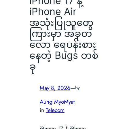
iPhone 17 နဲ့
iPhone Air
အသုံးပြုသူတွေ
ကြားမှာ အခုတ
လော ရေပန်းစား
နေတဲ့ Bugs တစ်
ခု
May 8, 2026
—
by
Aung MyoMyat
in
Telecom
iPhone 17 နဲ့ iPhone