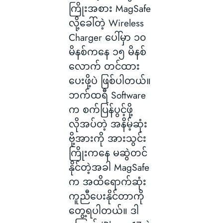
ကြိုးအစား MagSafe
လို့ခေါ်တဲ့ Wireless
Charger ပေါ်မှာ ၁၀
မိနစ်ကနေ ၁၅ မိနစ်
လောက် တင်ထား
ပေးဖို့ပဲ ဖြစ်ပါတယ်။
ဘက်ထရီ Software
က စက်ပြန်ပွင့်ဖို့
လိုအပ်တဲ့ အနိမ့်ဆုံး
ဗို့အားကို အားသွင်း
ကြိုးကနေ မဆွဲတင်
နိုင်တဲ့အခါ MagSafe
က အထိရောက်ဆုံး
ကူညီပေးနိုင်တာကို
တွေ့ရပါတယ်။ ဒါ