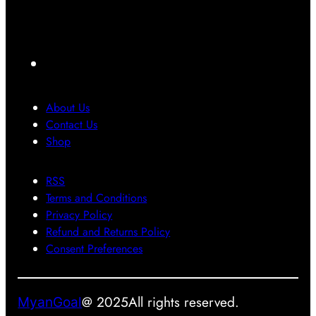
တေ
မ်
ရ
7
ာ်
း
င်
ကို
လေ
ပြ
ပဲ
F
း
ဿ
ပြေ
a
ဂ
န
ာ
ယ
ာ
င်
c
About Us
က်
တွေ
း
e
Contact Us
ရို
အ
သုံ
b
Shop
က်
တွ
း
o
သွာ
က်
တေ
RSS
o
း
အ
ာ့
Terms and Conditions
ခဲ့
ဖြေ
မ
k
Privacy Policy
ပ
တ
ယ်
Refund and Returns Policy
ါ
စ်
Consent Preferences
တ
ခု
ယ်
ဖြ
စ်
@ 2025
All rights reserved.
MyanGoal
လ