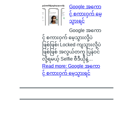
Google အကော
င့် စကားဝှက် မေ့
သွားရင်
Google အကော
င့် စကားဝှက် မေ့သွားလို့ပဲ
ဖြစ်ဖြစ်၊ Locked ကျသွားလို့ပဲ
ဖြစ်ဖြစ် အလွယ်တကူ ပြန်ဝင်
လို့ရမယ့် Selfie ဗီဒီယိုနဲ့…
Read more
: Google အကော
င့် စကားဝှက် မေ့သွားရင်