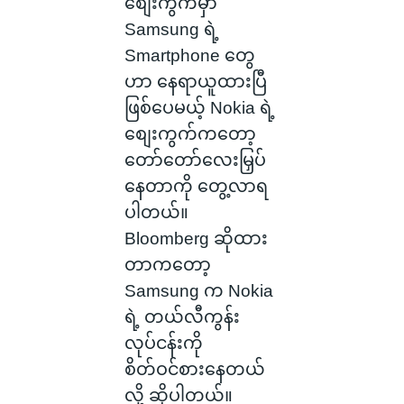
စျေးကွက်မှာ
Samsung ရဲ့
Smartphone တွေ
ဟာ နေရာယူထားပြီ
ဖြစ်ပေမယ့် Nokia ရဲ့
စျေးကွက်ကတော့
တော်တော်လေးမြှပ်
နေတာကို တွေ့လာရ
ပါတယ်။
Bloomberg ဆိုထား
တာကတော့
Samsung က Nokia
ရဲ့ တယ်လီကွန်း
လုပ်ငန်းကို
စိတ်ဝင်စားနေတယ်
လို့ ဆိုပါတယ်။