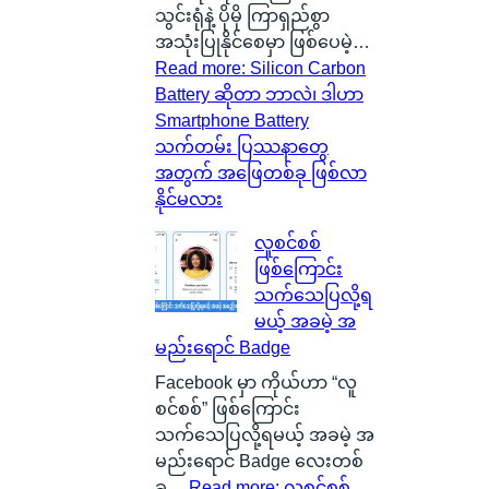
သွင်းရုံနဲ့ ပိုမို ကြာရှည်စွာ
အသုံးပြုနိုင်စေမှာ ဖြစ်ပေမဲ့…
Read more
: Silicon Carbon
Battery ဆိုတာ ဘာလဲ၊ ဒါဟာ
Smartphone Battery
သက်တမ်း ပြဿနာတွေ
အတွက် အဖြေတစ်ခု ဖြစ်လာ
နိုင်မလား
လူစင်စစ်
ဖြစ်ကြောင်း
သက်သေပြလို့ရ
မယ့် အခမဲ့ အ
မည်းရောင် Badge
Facebook မှာ ကိုယ်ဟာ “လူ
စင်စစ်” ဖြစ်ကြောင်း
သက်သေပြလို့ရမယ့် အခမဲ့ အ
မည်းရောင် Badge လေးတစ်
ခု…
Read more
: လူစင်စစ်