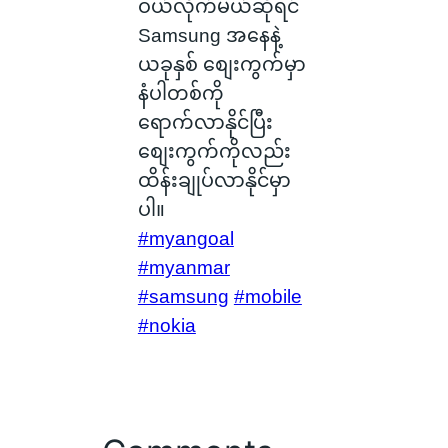
ဝယ်လိုက်မယ်ဆိုရင်
Samsung အနေနဲ့
ယခုနှစ် စျေးကွက်မှာ
နံပါတစ်ကို
ရောက်လာနိုင်ပြီး
စျေးကွက်ကိုလည်း
ထိန်းချုပ်လာနိုင်မှာ
ပါ။
#myangoal
#myanmar
#samsung
#mobile
#nokia