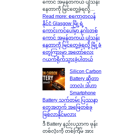
ကောင် အမှန်တကယ် ပျံသန်း
နေတာကို မြင်တွေ့ခဲ့ရလို့…
Read more
: စကော့တလန်
နိုင်ငံ Glasgow မြို့ရဲ့
ကောင်းကင်ပေါ်မှာ နဂါးတစ်
ကောင် အမှန်တကယ် ပျံသန်း
နေတာကို မြင်တွေ့ခဲ့ရလို့ မြို့ခံ
တွေကြားမှာ အတော်လေး
ဂယက်ရိုက်သွားခဲ့ပါတယ်
Silicon Carbon
Battery ဆိုတာ
ဘာလဲ၊ ဒါဟာ
Smartphone
Battery သက်တမ်း ပြဿနာ
တွေအတွက် အဖြေတစ်ခု
ဖြစ်လာနိုင်မလား
ဒီ Battery နည်းပညာက ဖုန်း
တစ်လုံးကို တစ်ကြိမ် အား