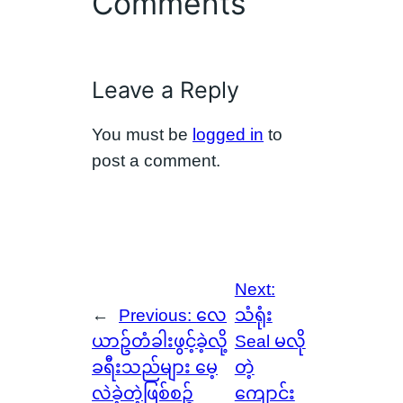
Comments
Leave a Reply
You must be
logged in
to
post a comment.
Next:
←
Previous:
လေ
သံရုံး
ယာဥ်တံခါးဖွင့်ခဲ့လို့
Seal မလို
ခရီးသည်များ မေ့
တဲ့
လဲခဲ့တဲ့ဖြစ်စဥ်
ကျောင်း