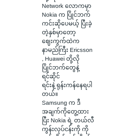
Network လောကမှာ
Nokia က ပြိုင်ဘက်
ကင်းဆိုပေမယ့် ပြီးခဲ့
တဲ့နှစ်မှာတော့
ဈေးကွက်ထဲက
နာမည်ကြီး Ericsson
, Huawei တို့လို
ပြိုင်ဘက်တွေနဲ့
ရင်ဆိုင်
ရင်းနဲ့ ရုန်းကန်နေရပါ
တယ်။
Samsung က ဒီ
အချက်ကိုတွေ့ထား
ပြီး Nokia ရဲ့ တယ်လီ
ကွန်းလုပ်ငန်းကို ကို