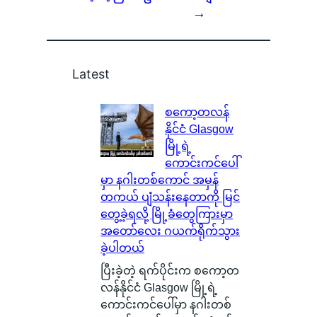
→
Latest
စကော့တလန်
နိုင်ငံ Glasgow
မြို့ရဲ့
ကောင်းကင်ပေါ်
မှာ နဂါးတစ်ကောင် အမှန်
တကယ် ပျံသန်းနေတာကို မြင်
တွေ့ခဲ့ရလို့ မြို့ခံတွေကြားမှာ
အတော်လေး ဂယက်ရိုက်သွား
ခဲ့ပါတယ်
ပြီးခဲ့တဲ့ ရက်ပိုင်းက စကော့တ
လန်နိုင်ငံ Glasgow မြို့ရဲ့
ကောင်းကင်ပေါ်မှာ နဂါးတစ်