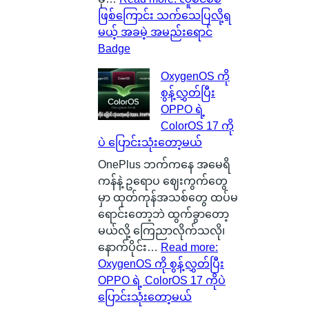
ဖြစ်ကြောင်း သက်သေပြလို့ရ
မယ့် အခမဲ့ အမည်းရောင်
Badge
OxygenOS ကို
စွန့်လွှတ်ပြီး
OPPO ရဲ့
ColorOS 17 ကို
ပဲ ပြောင်းသုံးတော့မယ်
OnePlus ဘက်ကနေ အမေရိ
ကန်နဲ့ ဥရောပ ဈေးကွက်တွေ
မှာ ထုတ်ကုန်အသစ်တွေ ထပ်မ
ရောင်းတော့ဘဲ ထွက်ခွာတော့
မယ်လို့ ကြေညာလိုက်သလို၊
နောက်ပိုင်း…
Read more
:
OxygenOS ကို စွန့်လွှတ်ပြီး
OPPO ရဲ့ ColorOS 17 ကိုပဲ
ပြောင်းသုံးတော့မယ်