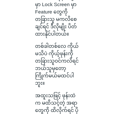
မှာ Lock Screen မှာ
Feature တွေကို
တခြားသူ မကလိစေ
ချင်ရင် ဒီလိုမျိုး ပိတ်
ထားနိုင်ပါတယ်။
တစ်ခါတစ်လေ ကိုယ်
မသိပဲ ကိုယ့်ဖုန်းကို
တခြားသူဝင်ကလိရင်
ဘယ်သူမှတော့
ကြိုက်မယ်မထင်ပါ
ဘူး။
အထူးသဖြင့် ဖုန်းထဲ
က မထိသင့်တဲ့ အရာ
တွေကို ထိလိုက်ရင် ပို