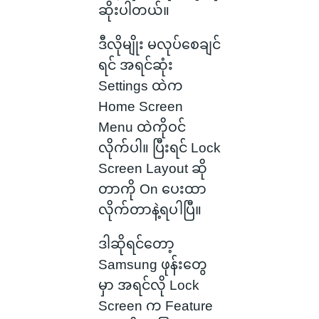
ဆိုးပါတယ်။
ဒီလိုမျိုး မလုပ်စေချင်
ရင် အရင်ဆုံး
Settings ထဲက
Home Screen
Menu ထဲကိုဝင်
လိုက်ပါ။ ပြီးရင် Lock
Screen Layout ဆို
တာကို On ပေးထာ
လိုက်တာနဲ့ရပါပြီ။
ဒါဆိုရင်တော့
Samsung ဖုန်းတွေ
မှာ အရင်လို Lock
Screen က Feature