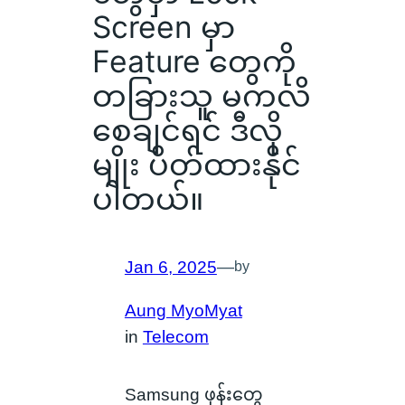
Screen မှာ
Feature တွေကို
တခြားသူ မကလိ
စေချင်ရင် ဒီလို
မျိုး ပိတ်ထားနိုင်
ပါတယ်။
Jan 6, 2025
—
by
Aung MyoMyat
in
Telecom
Samsung ဖုန်းတွေ