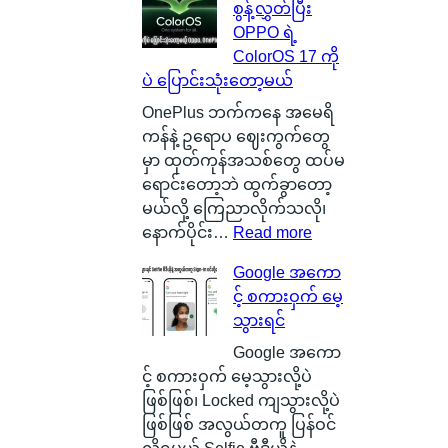
စွန့်လွှတ်ပြီး
မှ
B
င်
OPPO ရဲ့
ာ
a
စ
ColorOS 17 ကို
န
t
စ်
ပဲ ပြောင်းသုံးတော့မယ်
ဂါ
t
ဖြ
း
e
စ်
OnePlus ဘက်ကနေ အမေရိ
တ
r
ကြေ
ကန်နဲ့ ဥရောပ ဈေးကွက်တွေ
စ်
y
ာ
မှာ ထုတ်ကုန်အသစ်တွေ ထပ်မ
ကေ
ဆို
င်
ရောင်းတော့ဘဲ ထွက်ခွာတော့
ာ
တ
း
မယ်လို့ ကြေညာလိုက်သလို၊
င်
ာ
သ
:
နောက်ပိုင်း…
Read more
အ
ဘ
က်
O
Google အကော
မှ
ာ
သေ
x
င့် စကားဝှက် မေ့
န်
လဲ
ပြ
y
သွားရင်
တ
၊
လို့
g
က
ဒ
ရ
e
Google အကော
ယ်
ါ
မ
n
င့် စကားဝှက် မေ့သွားလို့ပဲ
ပျံ
ဟ
ယ့်
O
ဖြစ်ဖြစ်၊ Locked ကျသွားလို့ပဲ
သ
ာ
အ
S
ဖြစ်ဖြစ် အလွယ်တကူ ပြန်ဝင်
န်
S
ခ
ကို