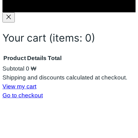
ာ
နို
င်
မ
Your cart
(items: 0)
လာ
း
Product
Details
Total
Subtotal
0 ₩
Products
Shipping and discounts calculated at checkout.
View my cart
in
Go to checkout
cart