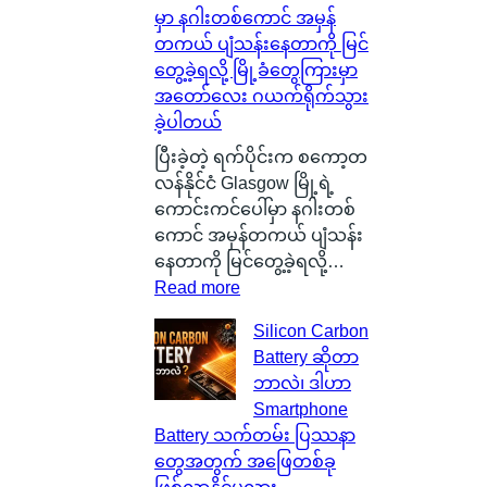
မှာ နဂါးတစ်ကောင် အမှန်
တကယ် ပျံသန်းနေတာကို မြင်
တွေ့ခဲ့ရလို့ မြို့ခံတွေကြားမှာ
အတော်လေး ဂယက်ရိုက်သွား
ခဲ့ပါတယ်
ပြီးခဲ့တဲ့ ရက်ပိုင်းက စကော့တ
လန်နိုင်ငံ Glasgow မြို့ရဲ့
ကောင်းကင်ပေါ်မှာ နဂါးတစ်
ကောင် အမှန်တကယ် ပျံသန်း
နေတာကို မြင်တွေ့ခဲ့ရလို့…
:
Read more
စ
Silicon Carbon
ကေ
Battery ဆိုတာ
ာ့
ဘာလဲ၊ ဒါဟာ
တ
Smartphone
လ
Battery သက်တမ်း ပြဿနာ
န်
တွေအတွက် အဖြေတစ်ခု
နို