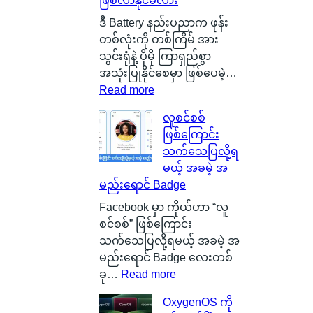
ဖြစ်လာနိုင်မလား
င်
ငံ
ဒီ Battery နည်းပညာက ဖုန်း
G
တစ်လုံးကို တစ်ကြိမ် အား
l
သွင်းရုံနဲ့ ပိုမို ကြာရှည်စွာ
a
အသုံးပြုနိုင်စေမှာ ဖြစ်ပေမဲ့…
s
:
Read more
g
S
လူစင်စစ်
o
i
ဖြစ်ကြောင်း
w
l
သက်သေပြလို့ရ
မြို့
i
မယ့် အခမဲ့ အ
ရဲ့
c
မည်းရောင် Badge
ကေ
o
ာ
n
Facebook မှာ ကိုယ်ဟာ “လူ
င်
C
စင်စစ်” ဖြစ်ကြောင်း
း
a
သက်သေပြလို့ရမယ့် အခမဲ့ အ
က
r
မည်းရောင် Badge လေးတစ်
င်
b
:
ခု…
Read more
ပေ
o
လူ
OxygenOS ကို
ါ်
n
စ