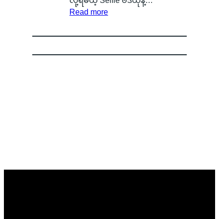
လို့ရမယ့် Selfie ဗီဒီယိုနဲ့…
း
m
:
မဲ့
စွ
Read more
နေ
a
G
အ
န့်
တ
r
o
မ
လွှ
ာ
t
o
ည်
တ်
ကို
p
g
း
ပြီ
မြ
h
l
ရေ
း
င်
o
e
ာ
O
တွေ့
n
အ
င်
P
ခဲ့
e
ကေ
B
P
ရ
B
ာ
a
O
လို့
a
င့်
d
ရဲ့
မြို့
t
စ
g
C
ခံ
t
ကာ
e
o
တွေ
e
း
l
ကြာ
r
ဝှ
o
း
y
က်
r
မှ
သ
မေ့
O
ာ
က်
သွာ
S