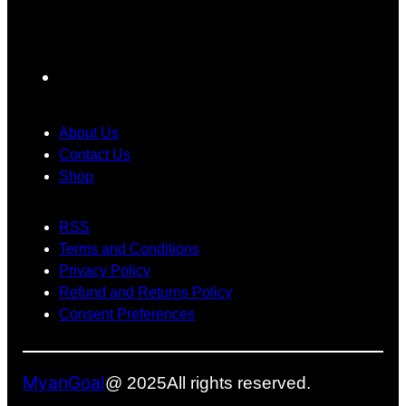
အ
တ
း
1
တေ
မ်
ရ
7
ာ်
း
င်
ကို
F
လေ
ပြ
ပဲ
း
ဿ
ပြေ
a
ဂ
န
ာ
c
About Us
ယ
ာ
င်
e
Contact Us
က်
တွေ
း
Shop
b
ရို
အ
သုံ
က်
တွ
း
o
သွာ
က်
တေ
RSS
o
း
အ
ာ့
Terms and Conditions
k
ခဲ့
ဖြေ
မ
Privacy Policy
ပ
တ
ယ်
Refund and Returns Policy
ါ
စ်
Consent Preferences
တ
ခု
ယ်
ဖြ
စ်
MyanGoal
@ 2025
All rights reserved.
လ