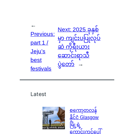
←
Next:
2025 ခုနှစ်
Previous:
မှာ ကျင်းပပြုလုပ်
part 1 /
ဆဲ ကိုရီးယား
Jeju’s
ဆောင်းရာသီ
best
ပွဲ‌တော်
→
festivals
Latest
စကော့တလန်
နိုင်ငံ Glasgow
မြို့ရဲ့
ကောင်းကင်ပေါ်