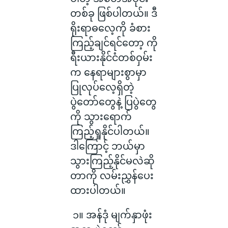
တစ်ခု ဖြစ်ပါတယ်။ ဒီ
ရိုးရာဓလေ့ကို ခံစား
ကြည့်ချင်ရင်တော့ ကို
ရီးယားနိုင်ငံတစ်ဝှမ်း
က နေရာများစွာမှာ
ပြုလုပ်လေ့ရှိတဲ့
ပွဲတော်တွေနဲ့ ပြပွဲတွေ
ကို သွားရောက်
ကြည့်ရှုနိုင်ပါတယ်။
ဒါကြောင့် ဘယ်မှာ
သွားကြည့်နိုင်မလဲဆို
တာကို လမ်းညွှန်ပေး
ထားပါတယ်။
၁။ အန်ဒုံ မျက်နှာဖုံး