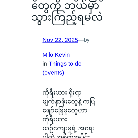
တွေကို ဘယ်မှာ
သွားကြည့်ရမလဲ
Nov 22, 2025
—
by
Milo Kevin
in
Things to do
(events)
ကိုရီးယား ရိုးရာ
မျက်နှာဖုံးတွေနဲ့ ကပြ
ဖျော်ဖြေမှုတွေဟာ
ကိုရီးယား
ယဉ်ကျေးမှုရဲ့ အရေး
ပါတဲ့ အစိတ်အပိုင်း