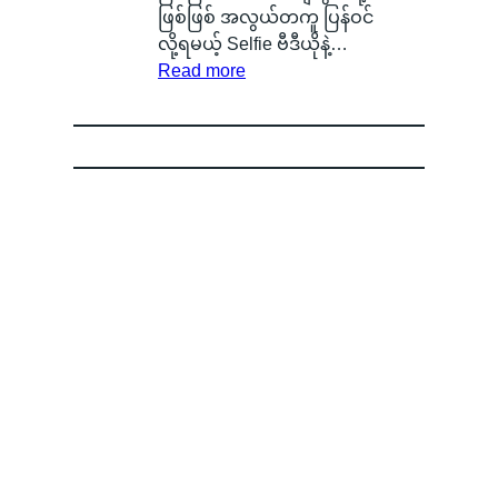
သ
ာ
အ
S
ဖြစ်ဖြစ် အလွယ်တကူ ပြန်ဝင်
န်
S
ခ
ကို
လို့ရမယ့် Selfie ဗီဒီယိုနဲ့…
း
m
:
မဲ့
စွ
Read more
နေ
a
G
အ
န့်
တ
r
o
မ
လွှ
ာ
t
o
ည်
တ်
ကို
p
g
း
ပြီ
မြ
h
l
ရေ
း
င်
o
e
ာ
O
တွေ့
n
အ
င်
P
ခဲ့
e
ကေ
B
P
ရ
B
ာ
a
O
လို့
a
င့်
d
ရဲ့
မြို့
t
စ
g
C
ခံ
t
ကာ
e
o
တွေ
e
း
l
ကြာ
r
ဝှ
o
း
y
က်
r
မှ
သ
မေ့
O