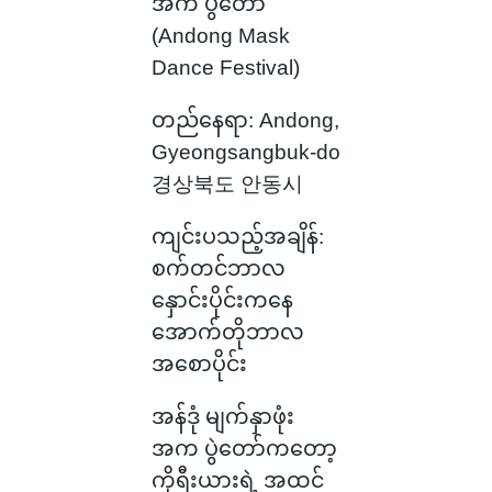
အက ပွဲတော်
(Andong Mask
Dance Festival)
တည်နေရာ: Andong,
Gyeongsangbuk-do
경상북도 안동시
ကျင်းပသည့်အချိန်:
စက်တင်ဘာလ
နှောင်းပိုင်းကနေ
အောက်တိုဘာလ
အစောပိုင်း
အန်ဒုံ မျက်နှာဖုံး
အက ပွဲတော်ကတော့
ကိုရီးယားရဲ့ အထင်