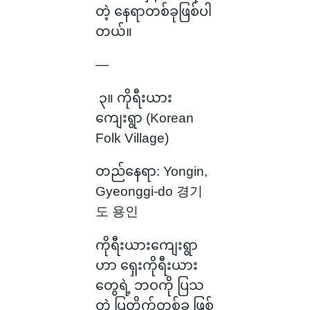
တဲ့ နေရာတစ်ခုဖြစ်ပါ
တယ်။
—
၃။ ကိုရီးယား
ကျေးရွာ (Korean
Folk Village)
တည်နေရာ: Yongin,
Gyeonggi-do 경기
도 용인
ကိုရီးယားကျေးရွာ
ဟာ ရှေးကိုရီးယား
တွေရဲ့ ဘဝကို ပြသ
တဲ့ ပြတိုက်တစ်ခု ဖြစ်