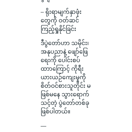
– ရိုးရာမျက်နှာဖုံး
တွေကို ဝတ်ဆင်
ကြည့်ရှုနိုင်ခြင်း
ဒီပွဲတော်ဟာ သမိုင်း၊
အနုပညာနဲ့ ဖျော်ဖြေ
ရေးကို ပေါင်းစပ်
ထာာကြောင့် ကိုရီး
ယားယဉ်ကျေးမှုကို
စိတ်ဝင်စားသူတိုင်း မ
ဖြစ်မနေ သွားရောက်
သင့်တဲ့ ပွဲ‌တော်တစ်ခု
ဖြစ်ပါတယ်။
—