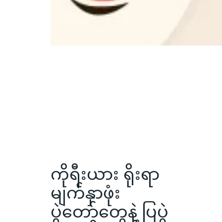
ကိုရီးယား ရိုးရာ
မျက်နှာဖုံး
ပွဲတော်တွေနဲ့ ပြပွဲ