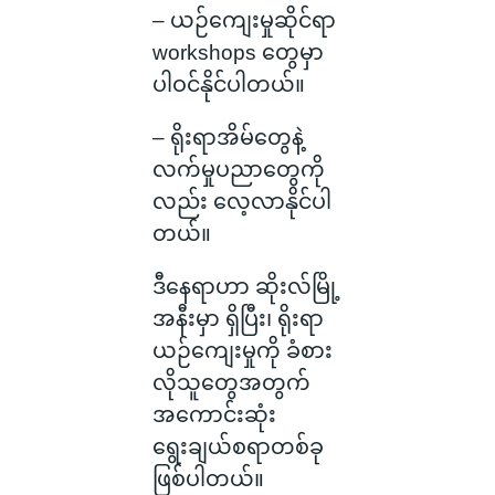
– ယဉ်ကျေးမှုဆိုင်ရာ
workshops တွေမှာ
ပါဝင်နိုင်ပါတယ်။
– ရိုးရာအိမ်တွေနဲ့
လက်မှုပညာတွေကို
လည်း လေ့လာနိုင်ပါ
တယ်။
ဒီနေရာဟာ ဆိုးလ်မြို့
အနီးမှာ ရှိပြီး၊ ရိုးရာ
ယဉ်ကျေးမှုကို ခံစား
လိုသူတွေအတွက်
အကောင်းဆုံး
ရွေးချယ်စရာတစ်ခု
ဖြစ်ပါတယ်။