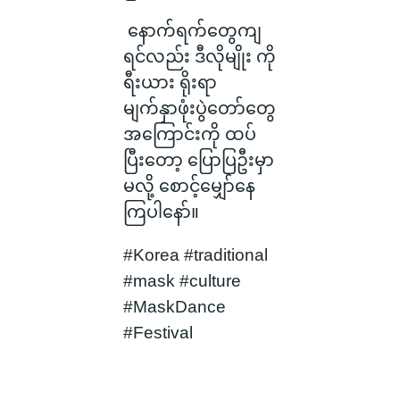
နောက်ရက်တွေကျ
ရင်လည်း ဒီလိုမျိုး ကို
ရီးယား ရိုးရာ
မျက်နှာဖုံးပွဲတော်တွေ
အကြောင်းကို ထပ်
ပြီးတော့ ပြောပြဦးမှာ
မလို့ စောင့်မျှော်နေ
ကြပါနော်။
#Korea #traditional
#mask #culture
#MaskDance
#Festival