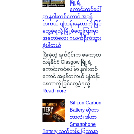
မြို့ရဲ့
ကောင်းကင်ပေါ်
မှာ နဂါးတစ်ကောင် အမှန်
တကယ် ပျံသန်းနေတာကို မြင်
တွေ့ခဲ့ရလို့ မြို့ခံတွေကြားမှာ
အတော်လေး ဂယက်ရိုက်သွား
ခဲ့ပါတယ်
ပြီးခဲ့တဲ့ ရက်ပိုင်းက စကော့တ
လန်နိုင်ငံ Glasgow မြို့ရဲ့
ကောင်းကင်ပေါ်မှာ နဂါးတစ်
ကောင် အမှန်တကယ် ပျံသန်း
နေတာကို မြင်တွေ့ခဲ့ရလို့…
:
Read more
စ
Silicon Carbon
ကေ
Battery ဆိုတာ
ာ့
ဘာလဲ၊ ဒါဟာ
တ
Smartphone
လ
Battery သက်တမ်း ပြဿနာ
န်