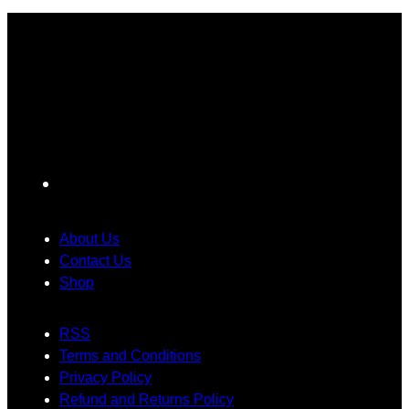
ာ
က်
သွာ
S
အ
တ
း
1
တေ
မ်
ရ
7
ာ်
း
င်
ကို
လေ
ပြ
ပဲ
း
ဿ
ပြေ
ဂ
န
ာ
ယ
ာ
င်
F
က်
တွေ
း
a
ရို
အ
သုံ
c
About Us
က်
တွ
း
e
Contact Us
သွာ
က်
တေ
Shop
း
အ
ာ့
b
ခဲ့
ဖြေ
မ
o
ပ
တ
ယ်
RSS
o
ါ
စ်
Terms and Conditions
k
တ
ခု
Privacy Policy
ယ်
ဖြ
Refund and Returns Policy