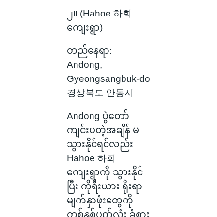
၂။ (Hahoe 하회
ကျေးရွာ)
တည်နေရာ:
Andong,
Gyeongsangbuk-do
경상북도 안동시
Andong ပွဲတော်
ကျင်းပတဲ့အချိန် မ
သွားနိုင်ရင်လည်း
Hahoe 하회
ကျေးရွာကို သွားနိုင်
ပြီး ကိုရီးယား ရိုးရာ
မျက်နှာဖုံးတွေကို
တစ်နှစ်ပတ်လုံး ခံစား