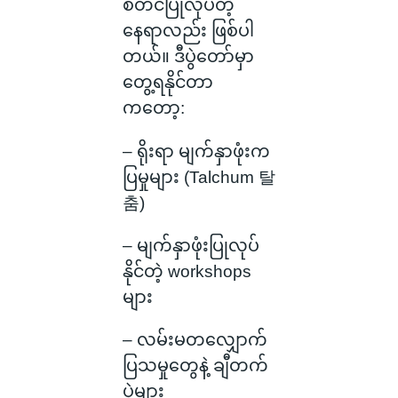
စတင်ပြုလုပ်တဲ့
နေရာလည်း ဖြစ်ပါ
တယ်။ ဒီပွဲတော်မှာ
တွေ့ရနိုင်တာ
ကတော့:
– ရိုးရာ မျက်နှာဖုံးက
ပြမှုများ (Talchum 탈
춤)
– မျက်နှာဖုံးပြုလုပ်
နိုင်တဲ့ workshops
များ
– လမ်းမတလျှောက်
ပြသမှုတွေနဲ့ ချီတက်
ပွဲများ