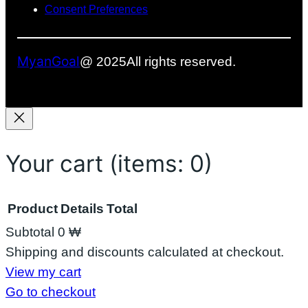
စ်
Consent Preferences
လ
ာ
နို
MyanGoal
@ 2025
All rights reserved.
င်
မ
လာ
း
Your cart
(items: 0)
Product
Details
Total
Subtotal
0 ₩
Products
Shipping and discounts calculated at checkout.
View my cart
in
Go to checkout
cart