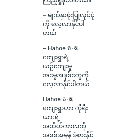
ကြည့်ရှုနိုင်ပါတယ်။
– မျက်နှာဖုံးပြုလုပ်ပုံ
ကို လေ့လာနိုင်ပါ
တယ်
– Hahoe 하회
ကျေးရွာရဲ့
ယဉ်ကျေးမှု
အမွေအနှစ်တွေကို
လေ့လာနိုင်ပါတယ်
Hahoe 하회
ကျေးရွာဟာ ကိုရီး
ယားရဲ့
အတိတ်ကာလကို
အစစ်အမှန် ခံစားနိုင်