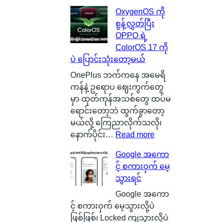
ပေ
o
လူ
OxygenOS ကို
ါ်
n
စ
စွန့်လွှတ်ပြီး
မှ
B
င်
OPPO ရဲ့
ာ
a
စ
ColorOS 17 ကို
န
t
စ်
ပဲ ပြောင်းသုံးတော့မယ်
ဂါ
t
ဖြ
း
e
စ်
OnePlus ဘက်ကနေ အမေရိ
တ
r
ကြေ
ကန်နဲ့ ဥရောပ ဈေးကွက်တွေ
စ်
y
ာ
မှာ ထုတ်ကုန်အသစ်တွေ ထပ်မ
ကေ
ဆို
င်
ရောင်းတော့ဘဲ ထွက်ခွာတော့
ာ
တ
း
မယ်လို့ ကြေညာလိုက်သလို၊
င်
ာ
သ
:
နောက်ပိုင်း…
Read more
အ
ဘ
က်
O
Google အကော
မှ
ာ
သေ
x
င့် စကားဝှက် မေ့
န်
လဲ
ပြ
y
သွားရင်
တ
၊
လို့
g
က
ဒ
ရ
e
Google အကော
ယ်
ါ
မ
n
င့် စကားဝှက် မေ့သွားလို့ပဲ
ပျံ
ဟ
ယ့်
O
ဖြစ်ဖြစ်၊ Locked ကျသွားလို့ပဲ