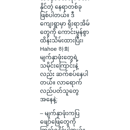
နိုင်တဲ့ နေရာတစ်ခု
ဖြစ်ပါတယ်။ ဒီ
ကျေးရွာမှာ ရိုးရာအိမ်
တွေကို ကောင်းမွန်စွာ
ထိန်းသိမ်းထားပြီး၊
Hahoe 하회
မျက်နှာဖုံးတွေရဲ့
သမိုင်းကြောင်းနဲ့
လည်း ဆက်စပ်နေပါ
တယ်။ လာရောက်
လည်ပတ်သူတွေ
အနေနဲ့:
– မျက်နှာဖုံးကပြ
ဖျော်ဖြေတွေကို