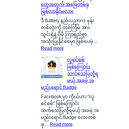
တွေအတွက် အဖြေတစ်ခု
နို
ဖြစ်လာနိုင်မလား
င်
ငံ
ဒီ Battery နည်းပညာက ဖုန်း
G
တစ်လုံးကို တစ်ကြိမ် အား
l
သွင်းရုံနဲ့ ပိုမို ကြာရှည်စွာ
a
အသုံးပြုနိုင်စေမှာ ဖြစ်ပေမဲ့…
s
:
Read more
g
S
လူစင်စစ်
o
i
ဖြစ်ကြောင်း
w
l
သက်သေပြလို့ရ
မြို့
i
မယ့် အခမဲ့ အ
ရဲ့
c
မည်းရောင် Badge
ကေ
o
ာ
n
Facebook မှာ ကိုယ်ဟာ “လူ
င်
C
စင်စစ်” ဖြစ်ကြောင်း
း
a
သက်သေပြလို့ရမယ့် အခမဲ့ အ
က
r
မည်းရောင် Badge လေးတစ်
င်
b
:
ခု…
Read more