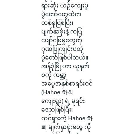
ရှားဆုံး ယဉ်ကျေးမှု
ပွဲတော်တွေထဲက
တစ်ခုဖြစ်ပြီး၊
မျက်နှာဖုံးနဲ့ ကပြ
ဖျော်ဖြေမှုတွေကို
ဂုဏ်ပြုကျင်းပတဲ့
ပွဲတော်ဖြစ်ပါတယ်။
အန်ဒုံမြို့ဟာ ယူနက်
စကို ကမ္ဘာ့
အမွေအနှစ်စာရင်းဝင်
(Hahoe 하회
ကျေးရွာ) ရဲ့ မူရင်း
ဒေသဖြစ်ပြီး၊
ထင်ရှားတဲ့ Hahoe 하
회 မျက်နှာဖုံးတွေ ကို