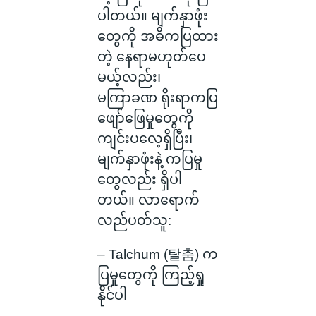
ပါတယ်။ မျက်နှာဖုံး
တွေကို အဓိကပြထား
တဲ့ နေရာမဟုတ်ပေ
မယ့်လည်း၊
မကြာခဏ ရိုးရာကပြ
ဖျော်ဖြေမှုတွေကို
ကျင်းပလေ့ရှိပြီး၊
မျက်နှာဖုံးနဲ့ ကပြမှု
တွေလည်း ရှိပါ
တယ်။ လာရောက်
လည်ပတ်သူ:
– Talchum (탈춤) က
ပြမှုတွေကို ကြည့်ရှု
နိုင်ပါ