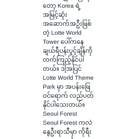
တော့ Korea ရဲ့
အမြင့်ဆုံး
အဆောက်အဦးဖြစ်
တဲ့ Lotte World
Tower ပေါ်ကနေ
ချယ်ရီပန်းပွင့်ချိန်ကို
တက်ကြည့်နိုင်ပါ
တယ်။ ဒါ့အပြင်
Lotte World Theme
Park မှာ အပန်းဖြေ
ဝင်ရောက် လည်ပတ်
နိုင်ပါ‌သေးတယ်။
Seoul Forest
Seoul Forest ကလဲ
နွေဦးရာသီမှာ ကိုရီး