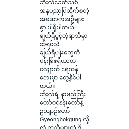
ဆိုးလ်ခေတ်သစ်
အနုပညာပြတိုက်စတဲ့
အဆောက်အဦများ
စွာ ပါရှိပါတယ်။
ချယ်ရီပွင့်တဲ့ရာသီမှာ
ဆိုရင်လဲ
ချယ်ရီပန်း‌တွေကို
ပန်းခြံဧရိယာတ
လျှောက် ရေကန်
ဘေးမှာ တွေ့နိုင်ပါ
တယ်။
ဆိုးလ်ရဲ့ နာမည်ကြီး
တော်ဝင်နန်းတော်နဲ့
ဥယျာဉ်တော်
Gyeongbokgung လို့
လဲ လူသိများတဲ့ ဒီ