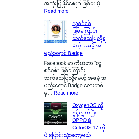
a
အသုံးပြုနိုင်စေမှာ ဖြစ်ပေမဲ့…
s
:
Read more
g
S
လူစင်စစ်
o
i
ဖြစ်ကြောင်း
w
l
သက်သေပြလို့ရ
မြို့
i
မယ့် အခမဲ့ အ
ရဲ့
c
မည်းရောင် Badge
ကေ
o
ာ
n
Facebook မှာ ကိုယ်ဟာ “လူ
င်
C
စင်စစ်” ဖြစ်ကြောင်း
း
a
သက်သေပြလို့ရမယ့် အခမဲ့ အ
က
r
မည်းရောင် Badge လေးတစ်
င်
b
:
ခု…
Read more
ပေ
o
လူ
OxygenOS ကို
ါ်
n
စ
စွန့်လွှတ်ပြီး
မှ
B
င်
OPPO ရဲ့
ာ
a
စ
ColorOS 17 ကို
န
t
စ်
ပဲ ပြောင်းသုံးတော့မယ်
ဂါ
t
ဖြ