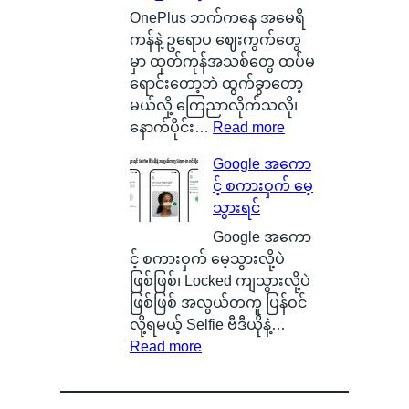
း
e
စ်
OnePlus ဘက်ကနေ အမေရိ
တ
r
ကြေ
ကန်နဲ့ ဥရောပ ဈေးကွက်တွေ
စ်
y
ာ
မှာ ထုတ်ကုန်အသစ်တွေ ထပ်မ
ကေ
ဆို
င်
ရောင်းတော့ဘဲ ထွက်ခွာတော့
ာ
တ
း
မယ်လို့ ကြေညာလိုက်သလို၊
င်
ာ
သ
:
နောက်ပိုင်း…
Read more
အ
ဘ
က်
O
Google အကော
မှ
ာ
သေ
x
င့် စကားဝှက် မေ့
န်
လဲ
ပြ
y
သွားရင်
တ
၊
လို့
g
က
ဒ
ရ
e
Google အကော
ယ်
ါ
မ
n
င့် စကားဝှက် မေ့သွားလို့ပဲ
ပျံ
ဟ
ယ့်
O
ဖြစ်ဖြစ်၊ Locked ကျသွားလို့ပဲ
သ
ာ
အ
S
ဖြစ်ဖြစ် အလွယ်တကူ ပြန်ဝင်
န်
S
ခ
ကို
လို့ရမယ့် Selfie ဗီဒီယိုနဲ့…
း
m
:
မဲ့
စွ
Read more
နေ
a
G
အ
န့်
တ
r
o
မ
လွှ