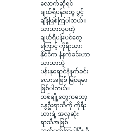
လောက်ဆိုရင်
ချယ်ရီပန်းတွေ ပွင့်
ချိန်ဖြစ်ကြပါတယ်။
သာယာလှပတဲ့
ချယ်ရီပန်းပင်တွေ
ကြောင့် ကိုရီးယား
နိုင်ငံက နံနက်ခင်းဟာ
သာယာတဲ့
ပန်းနုရောင်နံနက်ခင်း
လေးအဖြစ် မြင်ရမှာ
ဖြစ်ပါတယ်။
တစ်ချို့တွေကတော့
နွေဦးရာသီကို ကိုရီး
ယားရဲ့ အလှဆုံး
ရာသီအဖြစ်
သတ်မှတ်ကြပါပြီး ဒီ