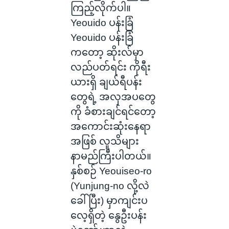
ကြည့်လိုက်ပါ။
Yeouido ပန်းခြံ
Yeouido ပန်းခြံ
ကတော့ ဆိုးလ်မှာ
လည်ပတ်ရင်း ကိုရီး
ယားရှိ ချယ်ရီပန်း
တွေရဲ့ အလှအပတွေ
ကို ခံစားချင်ရင်တော့
အကောင်းဆုံးနေရာ
အဖြစ် လူသိများ
နာမည်ကြီးပါတယ်။
နှစ်စဉ် Yeouiseo-ro
(Yunjung-no လို့လဲ
ခေါ်ပြီး) မှာကျင်းပ
လေ့ရှိတဲ့ နွေဦးပန်း