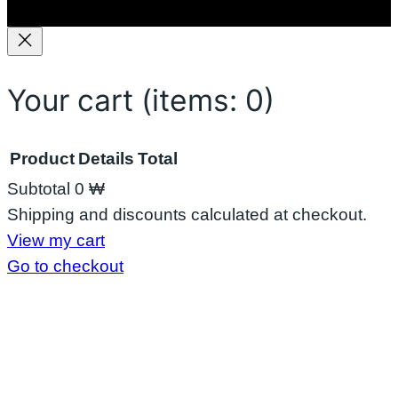
လာ
း
Your cart
(items: 0)
Product
Details
Total
Subtotal
0 ₩
Products
Shipping and discounts calculated at checkout.
View my cart
in
Go to checkout
cart