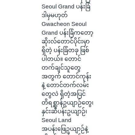
Seoul Grand ပန်းခြံ
ဒါမှမဟုတ်
Gwacheon Seoul
Grand ပန်းခြံကတော့
ဆိုးလ်တောင်ပိုင်းမှာ
ရှိတဲ့ ပန်းခြံတခု ဖြစ်
ပါတယ်။ တောင်
တက်ချင်သူတွေ
အတွက် တောင်ကုန်း
နဲ့ တောင်တက်လမ်း
တွေလဲ ရှိတဲ့အပြင်
တိရစ္ဆာန်ဥယျာဉ်တွေ၊
နှင်းဆီပန်းဥယျာဉ်၊
Seoul Land
အပန်းဖြေဥယျာဉ်နဲ့