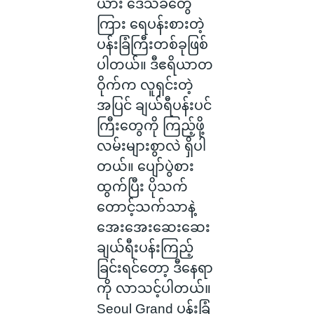
ယား ဒေသခံတွေ
ကြား ရေပန်းစားတဲ့
ပန်းခြံကြီးတစ်ခုဖြစ်
ပါတယ်။ ဒီဧရိယာတ
ဝိုက်က လူရှင်းတဲ့
အပြင် ချယ်ရီပန်းပင်
ကြီးတွေကို ကြည့်ဖို့
လမ်းများစွာလဲ ရှိပါ
တယ်။ ပျော်ပွဲစား
ထွက်ပြီး ပိုသက်
တောင့်သက်သာနဲ့
အေးအေးဆေးဆေး
ချယ်ရီးပန်းကြည့်
ခြင်းရင်တော့ ဒီနေရာ
ကို လာသင့်ပါတယ်။
Seoul Grand ပန်းခြံ