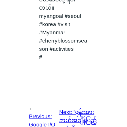
တယ်။
myangoal #seoul
#korea #visit
#Myanmar
#cherryblossomsea
son #activities
#
←
Next:
“ဖုန်းအား
Previous:
ဘယ်အချိန်ပြည့်
Google I/O