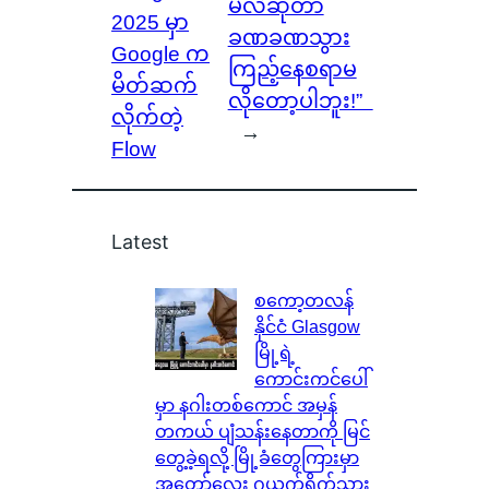
မလဲဆိုတာ
2025 မှာ
ခဏခဏသွား
Google က
ကြည့်နေစရာမ
မိတ်ဆက်
လိုတော့ပါဘူး!”
လိုက်တဲ့
→
Flow
Latest
စကော့တလန်
နိုင်ငံ Glasgow
မြို့ရဲ့
ကောင်းကင်ပေါ်
မှာ နဂါးတစ်ကောင် အမှန်
တကယ် ပျံသန်းနေတာကို မြင်
တွေ့ခဲ့ရလို့ မြို့ခံတွေကြားမှာ
အတော်လေး ဂယက်ရိုက်သွား