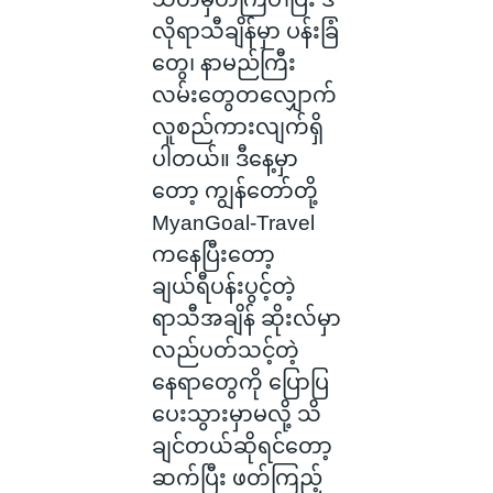
လိုရာသီချိန်မှာ ပန်းခြံ
တွေ၊ နာမည်ကြီး
လမ်းတွေတလျှောက်
လူစည်ကားလျက်ရှိ
ပါတယ်။ ဒီနေ့မှာ
တော့ ကျွန်တော်တို့
MyanGoal-Travel
ကနေပြီးတော့
ချယ်ရီပန်းပွင့်တဲ့
ရာသီအချိန် ဆိုးလ်မှာ
လည်ပတ်သင့်တဲ့
‌နေရာတွေကို ပြောပြ
ပေးသွားမှာမလို့ သိ
ချင်တယ်ဆိုရင်တော့
ဆက်ပြီး ဖတ်ကြည့်