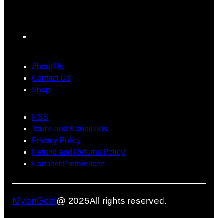
း
ဿ
ပြေ
ဂ
န
ာ
ယ
ာ
င်
F
က်
တွေ
း
a
ရို
အ
သုံ
c
က်
တွ
း
About Us
သွာ
က်
တေ
e
Contact Us
း
အ
ာ့
Shop
b
ခဲ့
ဖြေ
မ
o
ပ
တ
ယ်
RSS
o
ါ
စ်
Terms and Conditions
k
တ
ခု
Privacy Policy
ယ်
ဖြ
Refund and Returns Policy
စ်
Consent Preferences
လ
ာ
နို
MyanGoal
@ 2025
All rights reserved.
င်
မ