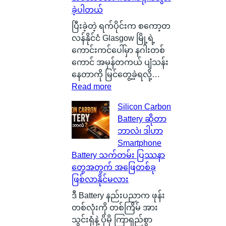
ခဲ့ပါတယ်
ပြီးခဲ့တဲ့ ရက်ပိုင်းက စကော့တ
လန်နိုင်ငံ Glasgow မြို့ရဲ့
ကောင်းကင်ပေါ်မှာ နဂါးတစ်
ကောင် အမှန်တကယ် ပျံသန်း
နေတာကို မြင်တွေ့ခဲ့ရလို့…
:
Read more
စ
Silicon Carbon
ကေ
Battery ဆိုတာ
ာ့
ဘာလဲ၊ ဒါဟာ
တ
Smartphone
လ
Battery သက်တမ်း ပြဿနာ
န်
တွေအတွက် အဖြေတစ်ခု
နို
ဖြစ်လာနိုင်မလား
င်
ငံ
ဒီ Battery နည်းပညာက ဖုန်း
G
တစ်လုံးကို တစ်ကြိမ် အား
l
သွင်းရုံနဲ့ ပိုမို ကြာရှည်စွာ