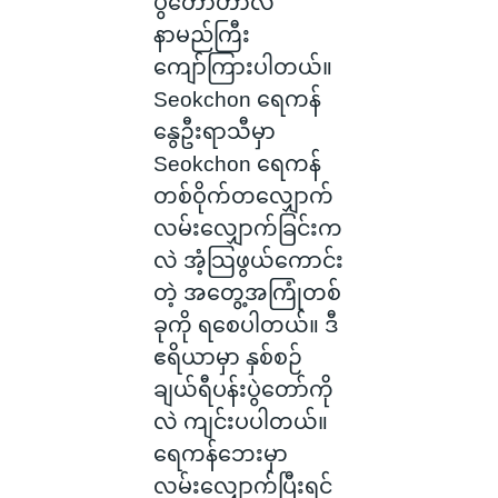
ပွဲတော်ဟာလဲ
နာမည်ကြီး
ကျော်ကြားပါတယ်။
Seokchon ရေကန်
နွေဦးရာသီမှာ
Seokchon ရေကန်
တစ်ဝိုက်တလျှောက်
လမ်းလျှောက်ခြင်းက
လဲ အံ့သြဖွယ်ကောင်း
တဲ့ အတွေ့အကြုံတစ်
ခုကို ရစေပါတယ်။ ဒီ
ဧရိယာမှာ နှစ်စဉ်
ချယ်ရီပန်းပွဲတော်ကို
လဲ ကျင်းပပါတယ်။
ရေကန်ဘေးမှာ
လမ်းလျှောက်ပြီးရင်