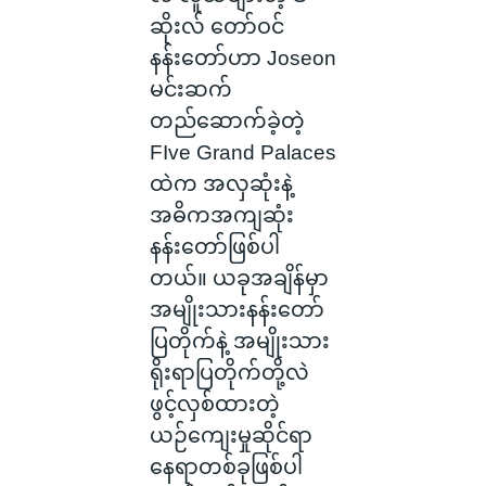
ဆိုးလ် တော်ဝင်
နန်းတော်ဟာ Joseon
မင်းဆက်
တည်ဆောက်ခဲ့တဲ့
FIve Grand Palaces
ထဲက အလှဆုံးနဲ့
အဓိကအကျဆုံး
နန်းတော်ဖြစ်ပါ
တယ်။ ယခုအချိန်မှာ
အမျိုးသားနန်းတော်
ပြတိုက်နဲ့ အမျိုးသား
ရိုးရာပြတိုက်တို့လဲ
ဖွင့်လှစ်ထားတဲ့
ယဉ်ကျေးမှုဆိုင်ရာ
နေရာတစ်ခုဖြစ်ပါ