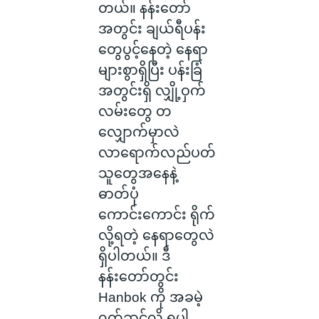
တယ်။ နန်းတော်
အတွင်း ချယ်ရီပန်း
တွေပွင့်နေတဲ့ နေရာ
များစွာရှိပြီး ပန်းခြံ
အတွင်းရှိ လျှို့ဝှက်
လမ်းတွေ တ
လျှောက်မှာလဲ
လာ‌ရောက်လည်ပတ်
သူတွေအနေနဲ့
ဓာတ်ပုံ
ကောင်းကောင်း ရိုက်
လို့ရတဲ့ နေရာတွေလဲ
ရှိပါတယ်။ ဒီ
နန်းတော်တွင်း
Hanbok ကို အခမဲ့
၀တ်ဆင်လို့ ရပါ