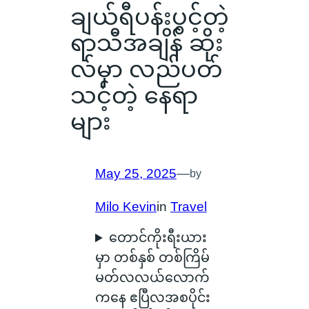
ချယ်ရီပန်းပွင့်တဲ့
ရာသီအချိန် ဆိုး
လ်မှာ လည်ပတ်
သင့်တဲ့ ‌နေရာ
များ
May 25, 2025
—
by
Milo Kevin
in
Travel
တောင်ကိုးရီးယား
မှာ တစ်နှစ် တစ်ကြိမ်
မတ်လလယ်လောက်
ကနေ ဧပြီလအစပိုင်း