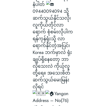
နံပါတ်
09440094094 သို့
ဆက်သွယ်နိုင်သလို၊
လူကိုယ်တိုင်လာ
ရောက် စုံစမ်းလိုပါက
ရန်ကုန်ရုံးသို့ လာ
ရောက်နိုင်တဲ့အပြင်၊
Korea ဘက်မှာလဲ ရုံး
ချုပ်ရှိနေတော့ ဘာ
လိုသေးလဲ ကိုယ့်လူ
တို့ရေ။ အသေးစိတ်
ဆက်သွယ်မေးမြန်း
လိုရင်
Yangon
Address – No(76)