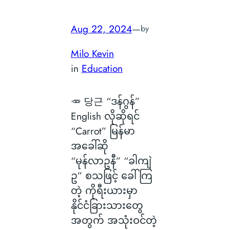
Aug 22, 2024
—
by
Milo Kevin
in
Education
🥕 당근 “ဒန်ဂွန်”
English လိုဆိုရင်
“Carrot” မြန်မာ
အခေါ်ဆို
“မုန်လာဥနီ” “ခါကျဲ
ဥ” စသဖြင့် ခေါ်ကြ
တဲ့ ကိုရီးယားမှာ
နိုင်ငံခြားသားတွေ
အတွက် အသုံးဝင်တဲ့