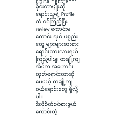
ခိုင်းတာမျိုးဆို
ရောင်းသူရဲ့ Profile
ထဲ ဝင်ကြည့်ပြီး
review ကောင်းမ
ကောင်း ရယ် ပစ္စည်း
တွေ များများစားစား
ရောင်းထားလားရယ်
ကြည့်ပါဗျ၊ တချို့ကျ
အိမ်က အဟောင်း
ထုတ်ရောင်းတာဆို
ပေမယ့် တချို့ကျ
ဝယ်ရောင်းတွေ ရှိလို့
ပါ။
ဒီလိုစိတ်၀င်စားဖွယ်
ကောင်းတဲ့