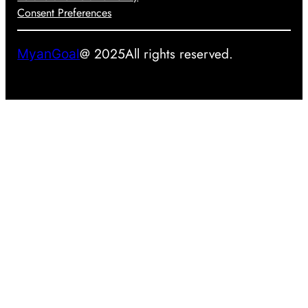
k
င်
Consent Preferences
မ
လာ
@ 2025
All rights reserved.
MyanGoal
း