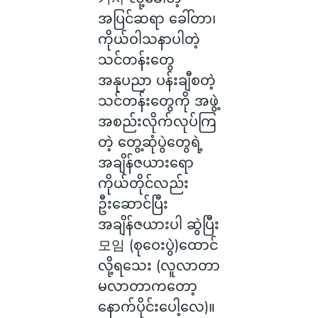
အပြင်ဆရာ ခေါ်တာ၊
ကိုယ်ဝါသနာပါတဲ့
သင်တန်းတွေ
အနုပညာ ပန်းချီစတဲ့
သင်တန်းတွေကို အဖွဲ့
အစည်းလိုက်လုပ်ကြ
တဲ့ တွေ့ဆုံပွဲတွေရဲ့
အချိန်ဇယားရော
ကိုယ်တိုင်လည်း
ဦးဆောင်ပြီး
အချိန်ဇယားပါ ဆွဲပြီး
모임 (စုဝေးပွဲ)ထောင်
လို့ရသေး (လူလာတာ
မလာတာကတော့
နောက်ပိုင်းပေါ့လေ)။