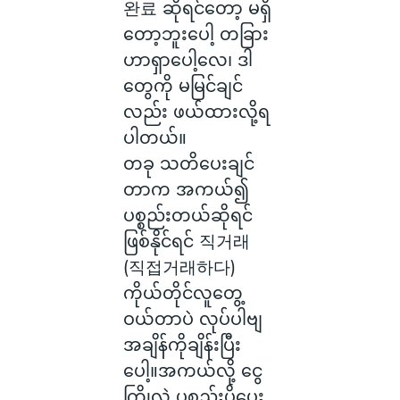
완료 ဆိုရင်တော့ မရှိ
တော့ဘူးပေါ့ တခြား
ဟာရှာပေါ့လေ၊ ဒါ
တွေကို မမြင်ချင်
လည်း ဖယ်ထားလို့ရ
ပါတယ်။
တခု သတိပေးချင်
တာက အကယ်၍
ပစ္စည်းတယ်ဆိုရင်
ဖြစ်နိုင်ရင် 직거래
(직접거래하다)
ကိုယ်တိုင်လူတွေ့
ဝယ်တာပဲ လုပ်ပါဗျ
အချိန်ကိုချိန်းပြီး
ပေါ့။အကယ်လို့ ငွေ
ကြိုလွှဲ ပစ္စည်းပို့ပေး