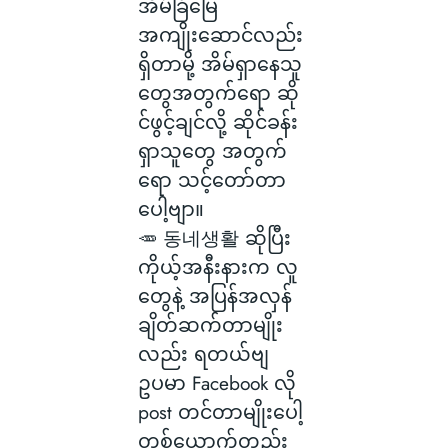
အိမ်ခြံမြေ
အကျိုးဆောင်လည်း
ရှိတာမို့ အိမ်ရှာနေသူ
တွေအတွက်ရော ဆို
င်ဖွင့်ချင်လို့ ဆိုင်ခန်း
ရှာသူတွေ အတွက်
ရော သင့်တော်တာ
ပေါ့ဗျာ။
🥕 동네생활 ဆိုပြီး
ကိုယ့်အနီးနားက လူ
တွေနဲ့ အပြန်အလှန်
ချိတ်ဆက်တာမျိုး
လည်း ရတယ်ဗျ
ဥပမာ Facebook လို
post တင်တာမျိုးပေါ့
တစ်ယောက်တည်း