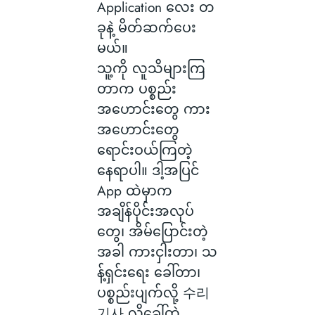
Application လေး တ
ခုနဲ့ မိတ်ဆက်ပေး
မယ်။
သူ့ကို လူသိများကြ
တာက ပစ္စည်း
အဟောင်းတွေ ကား
အဟောင်းတွေ
ရောင်းဝယ်ကြတဲ့
နေရာပါ။ ဒါ့အပြင်
App ထဲမှာက
အချိန်ပိုင်းအလုပ်
တွေ၊ အိမ်ပြောင်းတဲ့
အခါ ကားငှါးတာ၊ သ
န့်ရှင်းရေး ခေါ်တာ၊
ပစ္စည်းပျက်လို့ 수리
기사 လို့ခေါ်တဲ့