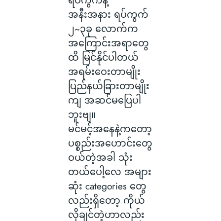
ရပ်ကွက်နဲ့
အနီးအနား ရပ်ကွက်
၂~၃ခု လောက်က
အကြောင်းအရာတွေ
ထိ မြင်နိုင်ပါတယ်
အရမ်းဝေးတာမျိုး
ပြည်နယ်ခြားတာမျိုး
ကျ အဆင်မပြေပါ
ဘူးဗျ။
မင်မင့်အနေနဲ့ကတော့
ပစ္စည်းအဟောင်းတွေ
ဝယ်တဲ့အခါ သုံး
တယ်ပေါ့လေ အများ
ဆုံး categories တွေ
လည်းရှိတော့ ကိုယ်
လိုချင်တဲ့ဟာလည်း