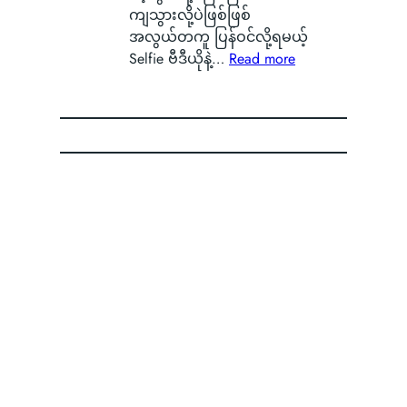
မဲ့
ာ
ကို
ကျသွားလို့ပဲဖြစ်ဖြစ်
r
အ
ကို
စွ
အလွယ်တကူ ပြန်ဝင်လို့ရမယ့်
t
မ
မြ
န့်
:
Selfie ဗီဒီယိုနဲ့…
Read more
p
ည်
င်
လွှ
G
h
း
တွေ့
တ်
o
o
ရေ
ခဲ့
ပြီ
o
n
ာ
ရ
း
g
e
င်
လို့
O
l
B
B
မြို့
P
e
a
a
ခံ
P
အ
t
d
တွေ
O
ကေ
t
g
ကြာ
ရဲ့
ာ
e
e
း
C
င့်
r
မှ
o
စ
y
ာ
l
ကာ
သ
အ
o
း
က်
တေ
r
ဝှ
တ
ာ်
O
က်
မ်
လေ
S
မေ့