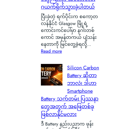
ဂယက်ရိုက်သွားခဲ့ပါတယ်
ပြီးခဲ့တဲ့ ရက်ပိုင်းက စကော့တ
လန်နိုင်ငံ Glasgow မြို့ရဲ့
ကောင်းကင်ပေါ်မှာ နဂါးတစ်
ကောင် အမှန်တကယ် ပျံသန်း
နေတာကို မြင်တွေ့ခဲ့ရလို့…
:
Read more
စ
ကေ
Silicon Carbon
ာ့
Battery ဆိုတာ
တ
ဘာလဲ၊ ဒါဟာ
လ
Smartphone
န်
Battery သက်တမ်း ပြဿနာ
နို
တွေအတွက် အဖြေတစ်ခု
င်
ငံ
ဖြစ်လာနိုင်မလား
G
ဒီ Battery နည်းပညာက ဖုန်း
l