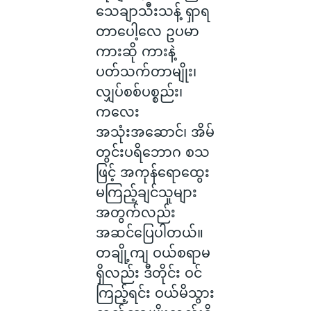
သေချာသီးသန့် ရှာရ
တာပေါ့လေ ဥပမာ
ကားဆို ကားနဲ့
ပတ်သက်တာမျိုး၊
လျှပ်စစ်ပစ္စည်း၊
ကလေး
အသုံးအဆောင်၊ အိမ်
တွင်းပရိဘောဂ စသ
ဖြင့် အကုန်ရောထွေး
မကြည့်ချင်သူများ
အတွက်လည်း
အဆင်ပြေပါတယ်။
တချို့ကျ ဝယ်စရာမ
ရှိလည်း ဒီတိုင်း ဝင်
ကြည့်ရင်း ဝယ်မိသွား