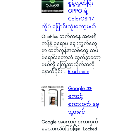
ဂါ
စွန့်လွှတ်ပြီး
t
စ
း
OPPO ရဲ့
t
စ်
တ
e
ColorOS 17
ဖြ
စ်
r
ကိုပဲ ပြောင်းသုံးတော့မယ်
စ်
ကေ
y
ကြေ
ာ
OnePlus ဘက်ကနေ အမေရိ
ဆို
ာ
င်
ကန်နဲ့ ဥရောပ ဈေးကွက်တွေ
တ
င်
အ
မှာ ထုတ်ကုန်အသစ်တွေ ထပ်
ာ
း
မှ
မရောင်းတော့ဘဲ ထွက်ခွာတော့
ဘ
သ
န်
မယ်လို့ ကြေညာလိုက်သလို၊
ာ
က်
တ
:
နောက်ပိုင်း…
Read more
လဲ
သေ
က
O
၊
ပြ
ယ်
x
Google အ
ဒ
လို့
ပျံ
y
ါ
ကောင့်
ရ
သ
g
ဟ
စကားဝှက် မေ့
မ
န်
e
ာ
ယ့်
သွားရင်
း
n
S
အ
နေ
O
Google အကောင့် စကားဝှက်
m
ခ
တ
S
မေ့သွားလို့ပဲဖြစ်ဖြစ်၊ Locked
a