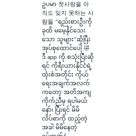
ဥပမာ 첫사랑을 아
직도 잊지 못하는 사
람들 “ရည်းစားဦးကို
ခုထိ မမေ့နိုင်သေး
သော သူများ”ဆိုပြီး
အုပ်စုထောင်ပေါ့ 🤣
ဒီ app ကို စသုံးပြီးဆို
ရင် ကိုရီးယားနိုင်ငံရဲ့
ထုံးစံအတိုင်း ကိုယ်
ရေးအချက်အလက်
ကတော့ အတိအကျ
ကိုက်ညီမှ ရပါမယ်
နော်၊ ပြီးရင် မိမိ
လိပ်စာကို ထည့်တဲ့
အခါ မိမိနေတဲ့