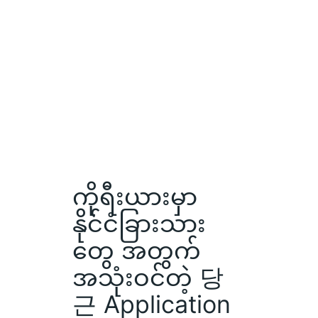
ကိုရီးယားမှာ
နိုင်ငံခြားသား
တွေ အတွက်
အသုံးဝင်တဲ့ 당
근 Application