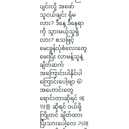
ပျင်းလို့ အဖော်
သူငယ်ချင်း ရှိမ
လား? ဒီနေ့ ဒီနေရာ
ကို သွားမယ့်သူရှိ
လား? စသဖြင့်
မေးခွန်းပုံစံလေးတွေ
မေးပြီး လာမန့်သူနဲ့
ချိတ်ဆက်
အကြောင်းပါနိုင်ပါ
ကြောင်းပေါ့ဗျာ 🤭
အဟောင်းတွေ
ရောင်းတာဆိုရင် 예
약중 ဆိုရင် ဝယ်ဖို့
ကြိုတင် ချိတ်ထား
ပြီးသားပေါ့လေ 거래