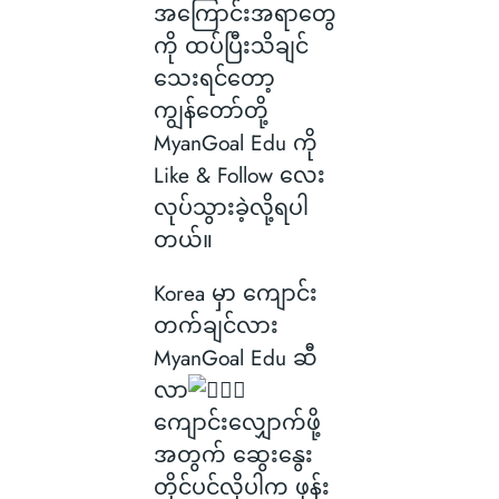
အကြောင်းအရာတွေ
ကို ထပ်ပြီးသိချင်
သေးရင်တော့
ကျွန်တော်တို့
MyanGoal Edu ကို
Like & Follow လေး
လုပ်သွားခဲ့လို့ရပါ
တယ်။
Korea မှာ ကျောင်း
တက်ချင်လား
MyanGoal Edu ဆီ
လာ
ကျောင်းလျှောက်ဖို့
အတွက် ဆွေးနွေး
တိုင်ပင်လိုပါက ဖုန်း