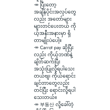
🥕 ပြီးတော့
အချိန်ပိုင်းအလုပ်တွေ
လည်း အတော်များ
များတင်ပေးတယ် ကို
ယ့်အနီးအနားမှာ ရှိ
တာမျိုးပဲပေါ့။
🥕 Carrot pay ဆိုပြီး
လည်း ကိုယ့်ဘဏ်နဲ့
ချိတ်ဆက်ပြီး
အသုံးပြုလို့ရပါသေး
တယ်ဗျ၊ ကိုယ်ရောင်း
ချင်တာတွေလည်း
တင်ပြီး ရောင်းလို့ရပါ
သေးတယ်။
🥕 부동산 လို့ခေါ်တဲ့