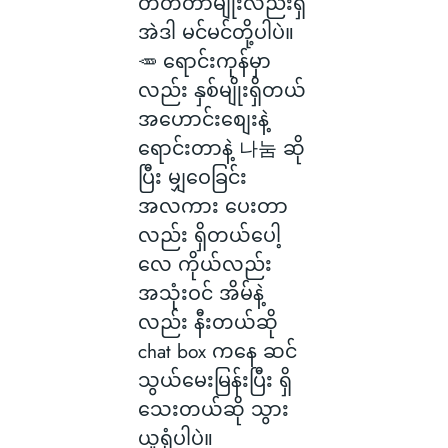
တတ်တာမျိုးလည်းရှိ
အဲဒါ မင်မင်တို့ပါပဲ။
🥕 ရောင်းကုန်မှာ
လည်း နှစ်မျိုးရှိတယ်
အဟောင်းစျေးနဲ့
ရောင်းတာနဲ့ 나눔 ဆို
ပြီး မျှဝေခြင်း
အလကား ပေးတာ
လည်း ရှိတယ်ပေါ့
လေ ကိုယ်လည်း
အသုံးဝင် အိမ်နဲ့
လည်း နီးတယ်ဆို
chat box ကနေ ဆင်
သွယ်မေးမြန်းပြီး ရှိ
သေးတယ်ဆို သွား
ယူရုံပါပဲ။