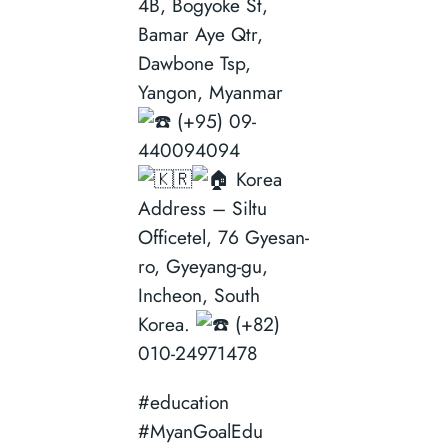
4B, Bogyoke St,
Bamar Aye Qtr,
Dawbone Tsp,
Yangon, Myanmar
(+95) 09-
440094094
Korea
Address – Siltu
Officetel, 76 Gyesan-
ro, Gyeyang-gu,
Incheon, South
Korea.
(+82)
010-24971478
#education
#MyanGoalEdu