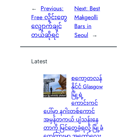
←
Previous:
Next:
Best
Free လိူင်းတွေ
Makgeolli
လျှောက်ချင်
Bars in
တယ်ဆိုရင်
Seoul
→
Latest
စကော့တလန်
နိုင်ငံ Glasgow
မြို့ရဲ့
ကောင်းကင်
ပေါ်မှာ နဂါးတစ်ကောင်
အမှန်တကယ် ပျံသန်းနေ
တာကို မြင်တွေ့ခဲ့ရလို့ မြို့ခံ
တွေကြားမှာ အတော်လေး