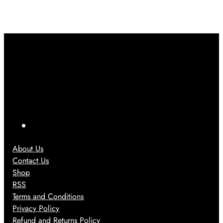
း
း
1
သွာ
ပြ
ဂ
7
း
ဿ
ယ
ကို
ရ
န
က်
ပဲ
င်
ာ
ရို
ပြေ
တွေ
က်
ာ
အ
သွာ
င်
တွ
း
း
က်
ခဲ့
သုံ
အ
ပ
း
ဖြေ
F
ါ
တေ
တ
a
တ
ာ့
စ်
About Us
ယ်
c
မ
ခု
Contact Us
ယ်
e
ဖြ
Shop
b
စ်
RSS
လ
o
Terms and Conditions
ာ
Privacy Policy
o
နို
Refund and Returns Policy