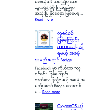
တစ်လုံးကို တစ်ကြိမ် အား
a
သွင်းရုံနဲ့ ပိုမို ကြာရှည်စွာ
s
အသုံးပြုနိုင်စေမှာ ဖြစ်ပေမဲ့…
g
:
Read more
o
S
w
i
လူစင်စစ်
မြို့
l
ရဲ့
ဖြစ်ကြောင်း
i
ကေ
သက်သေပြလို့
c
ာ
ရမယ့် အခမဲ့
o
င်
အမည်းရောင် Badge
n
း
C
Facebook မှာ ကိုယ်ဟာ “လူ
က
a
စင်စစ်” ဖြစ်ကြောင်း
င်
r
သက်သေပြလို့ရမယ့် အခမဲ့ အ
ပေ
b
မည်းရောင် Badge လေးတစ်
ါ်
o
:
ခု…
Read more
မှ
n
လူ
ာ
B
စ
န
OxygenOS ကို
a
င်