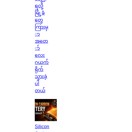
ရလို့
မြို့ခံ
တွေ
ကြားမှ
ာ
အတေ
ာ်
လေး
ဂယက်
ရိုက်
သွားခဲ့
ပါ
တယ်
Silicon