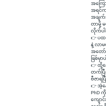
အကြောင
အရင်ကန
အချက်
တာမို့ 
လိုက်ပ
👉 ပထမ
နဲ့ လာမ
အတော်မ
ဖြစ်မှာပ
👉 ထို
တက်ပြီ
ဗီဇာရပြ
👉 အဲ့နေ
PhD က
ကျောင်း