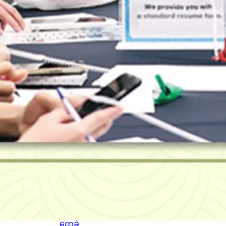
စကော့
တလန်
နိုင်ငံ
Glasg
ow မြို့
ရဲ့
ကောင်
းကင်
ပေါ်မှာ
နဂါး
တစ်
ကောင်
အမှန်
တက
ယ်
ပျံသန်း
နေတာ
ကို မြင်
တွေ့ခဲ့