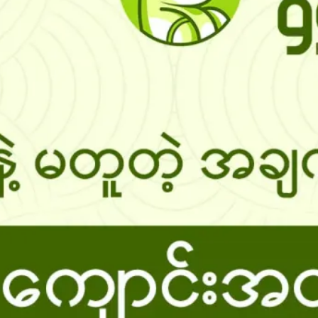
နိုင်ငံ
Glasg
ow မြို့
ရဲ့
ကောင်
းကင်
ပေါ်မှာ
နဂါး
တစ်
ကောင်
အမှန်
တက
ယ်
ပျံသန်း
နေတာ
ကို မြင်
တွေ့ခဲ့
ရလို့
မြို့ခံ