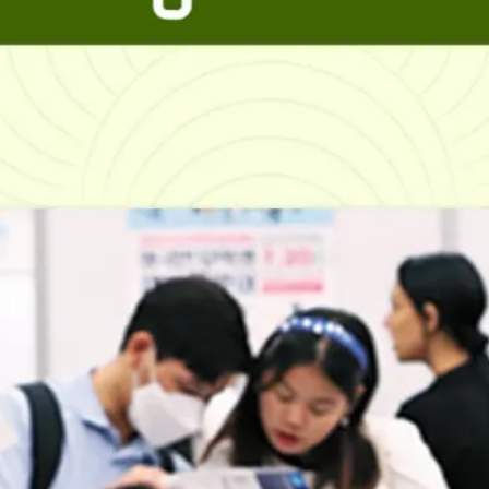
တွေ
ကြားမှ
ာ
အတေ
ာ်
လေး
ဂယက်
ရိုက်
သွားခဲ့
ပါ
တယ်
ပြီးခဲ့
တဲ့
ရက်ပို
င်းက စ
ကော့
တလန်
နိုင်ငံ