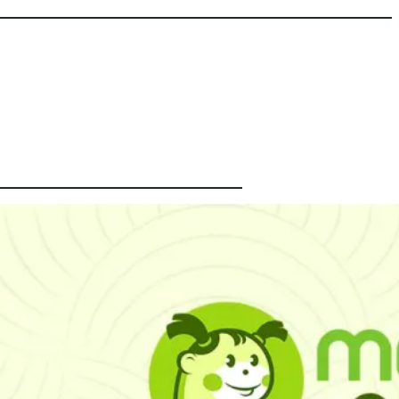
Latest
စကော့
တလန်