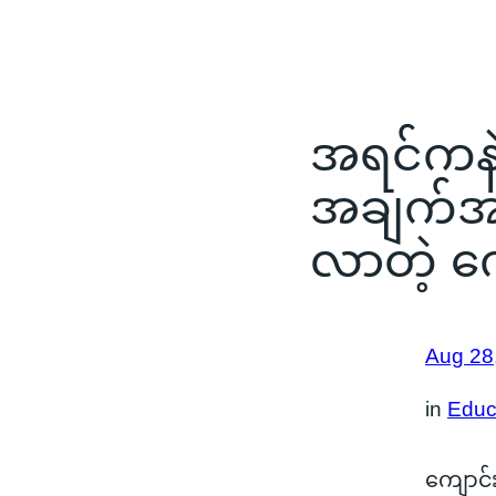
အရင်ကနဲ
အချက်အ
လာတဲ့ ကျ
Aug 28
in
Educ
ကျောင်