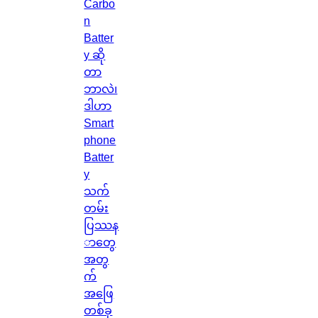
Carbo
n
Batter
y ဆို
တာ
ဘာလဲ၊
ဒါဟာ
Smart
phone
Batter
y
သက်
တမ်း
ပြဿန
ာတွေ
အတွ
က်
အဖြေ
တစ်ခု