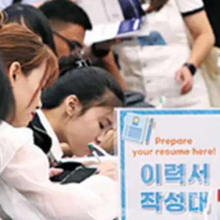
Glasg
ow မြို့
ရဲ့
ကောင်
းကင်
ပေါ်မှာ
နဂါး
တစ်
ကောင်
အမှန်
တက
ယ်
ပျံသန်း
နေတာ
ကို မြင်
တွေ့ခဲ့
ရလို့…
Read
more
: