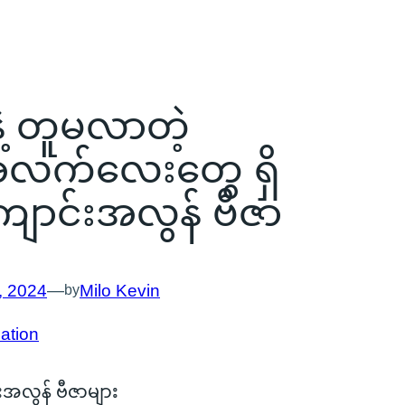
့ တူမလာတဲ့
လက်လေးတွေ ရှိ
ောင်းအလွန် ဗီဇာ
, 2024
—
Milo Kevin
by
ation
းအလွန် ဗီဇာများ