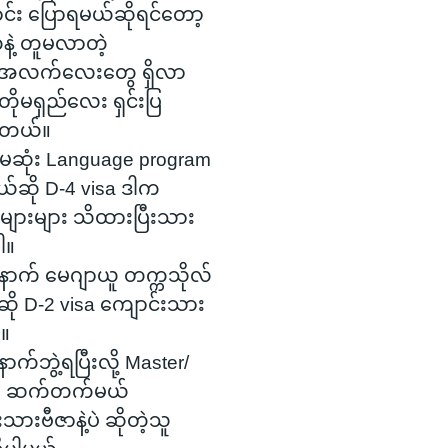
်း ပြောရမယ်ဆိုရင်တော့
ဲ့ တူမလာတဲ့
အလက်လေးတွေ ရှိလာ
မတိုမရှည်လေး ရှင်းပြ
ါတယ်။
ဆုံး Language program
ယ်ဆို D-4 visa ဒါက
ျားများ သိထားပြီးသား
ါ။
့နောက် မေဂျာယူ တက္ကသိုလ်
ဆို D-2 visa ကျောင်းသား
ီ။
ာက်ဘွဲ့ရပြီးလို့ Master/
ို ဆက်တက်မယ်
သားဗီဇာနဲ့ပဲ ဆိုတဲ့သူ