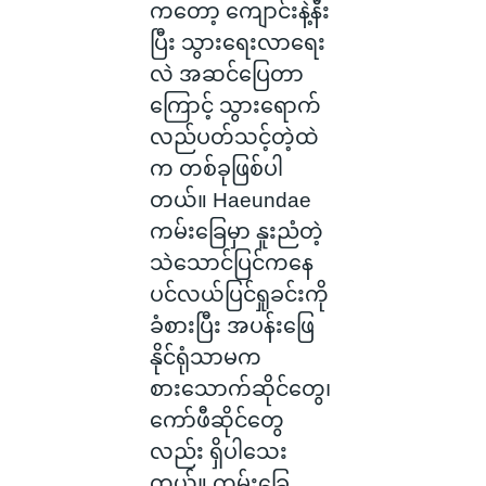
ကတော့ ကျောင်းနဲ့နီး
ပြီး သွားရေးလာရေး
လဲ အဆင်ပြေတာ
ကြောင့် သွားရောက်
လည်ပတ်သင့်တဲ့ထဲ
က တစ်ခုဖြစ်ပါ
တယ်။ Haeundae
ကမ်းခြေမှာ နူးညံတဲ့
သဲသောင်ပြင်ကနေ
ပင်လယ်ပြင်ရှုခင်းကို
ခံစားပြီး အပန်းဖြေ
နိုင်ရုံသာမက
စားသောက်ဆိုင်တွေ၊
ကော်ဖီဆိုင်တွေ
လည်း ရှိပါသေး
တယ်။ ကမ်းခြေ