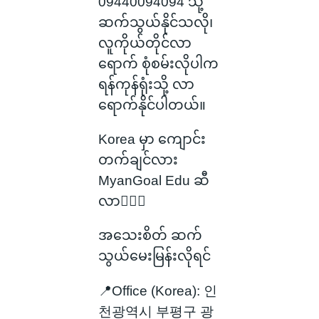
09440094094 သို့
ဆက်သွယ်နိုင်သလို၊
လူကိုယ်တိုင်လာ
ရောက် စုံစမ်းလိုပါက
ရန်ကုန်ရုံးသို့ လာ
ရောက်နိုင်ပါတယ်။
Korea မှာ ကျောင်း
တက်ချင်လား
MyanGoal Edu ဆီ
လာ🙋🏻‍♂️
အသေးစိတ် ဆက်
သွယ်မေးမြန်းလိုရင်
📍Office (Korea): 인
천광역시 부평구 광