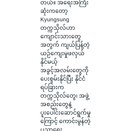
တယ်။ အရေးအကြီး
ဆုံးကတော့
Kyungsung
တက္ကသိုလ်ဟာ
ကျောင်းသားတွေ
အတွက် ကျယ်ပြန့်တဲ့
ယဉ်ကျေးမှုဖလှယ်
နိုင်မယ့်
အခွင့်အလမ်းတွေကို
ပေးစွမ်းနိုင်ပြီး နိုင်ငံ
ရပ်ခြားက
တက္ကသိုလ်တွေ၊ အဖွဲ့
အစည်းတွေနဲ့
ပူးပေါင်းဆောင်ရွက်မှု
ကြောင့် ကောင်းမွန်တဲ့
ပညာရေး