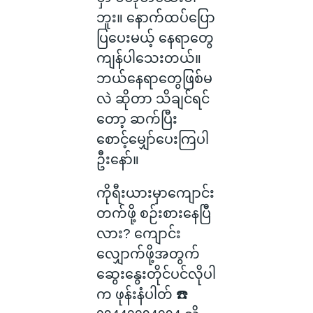
ဘူး။ နောက်ထပ်ပြော
ပြပေးမယ့် နေရာတွေ
ကျန်ပါသေးတယ်။
ဘယ်နေရာတွေဖြစ်မ
လဲ ဆိုတာ သိချင်ရင်
တော့ ဆက်ပြီး
စောင့်မျှော်ပေးကြပါ
ဦးနော်။
ကိုရီးယားမှာကျောင်း
တက်ဖို့ စဉ်းစားနေပြီ
လား? ကျောင်း
လျှောက်ဖို့အတွက်
ဆွေးနွေးတိုင်ပင်လိုပါ
က ဖုန်းနံပါတ် ☎️