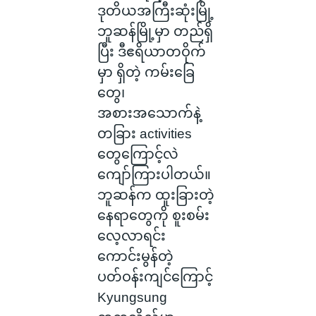
ဒုတိယအကြီးဆုံးမြို့
ဘူဆန်မြို့မှာ တည်ရှိ
ပြီး ဒီဧရိယာတဝိုက်
မှာ ရှိတဲ့ ကမ်းခြေ
တွေ၊
အစားအသောက်နဲ့
တခြား activities
တွေကြောင့်လဲ
ကျော်ကြားပါတယ်။
ဘူဆန်က ထူးခြားတဲ့
နေရာတွေကို စူးစမ်း
လေ့လာရင်း
ကောင်းမွန်တဲ့
ပတ်ဝန်းကျင်ကြောင့်
Kyungsung