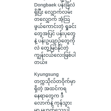
Dongbaek ပန်းခြံလဲ
ရှိပြီး လျှောက်လမ်း
တလျှောက် အံ့သြ
ဖွယ်ကောင်းတဲ့ ရှုခင်း
တွေအပြင် ပန်းပုတွေ
နဲ့ ပန်းဥယျာဉ်တွေကို
လဲ တွေ့မြင်နိုင်တဲ့
ကျွန်းငယ်လေးဖြစ်ပါ
တယ်။
Kyungsung
တက္ကသိုလ်တဝိုက်မှာ
ရှိတဲ့ အထင်ကရ
နေရာတွေက ဒီ
လောက်နဲ့ ကုန်သွား
မှာ မဟုတ်သေးပါ