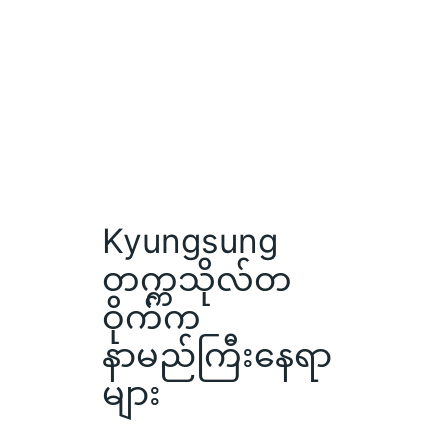
Kyungsung
တက္ကသိုလ်တ
ဝိုက်က
နာမည်ကြီးနေရာ
များ