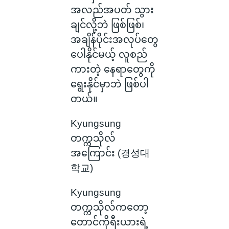
အလည်အပတ် သွား
ချင်လို့ဘဲ ဖြစ်ဖြစ်၊
အချိန်ပိုင်းအလုပ်တွေ
ပေါနိုင်မယ့် လူစည်
ကားတဲ့ နေရာတွေကို
ရွေးနိုင်မှာဘဲ ဖြစ်ပါ
တယ်။
Kyungsung
တက္ကသိုလ်
အကြောင်း (경성대
학교)
Kyungsung
တက္ကသိုလ်ကတော့
တောင်ကိုရီးယားရဲ့