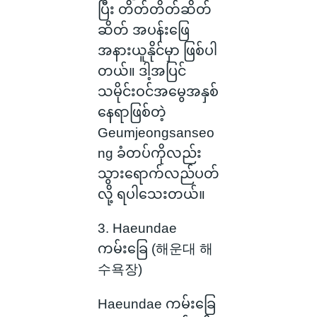
ပြီး တိတ်တိတ်ဆိတ်
ဆိတ် အပန်းဖြေ
အနားယူနိုင်မှာ ဖြစ်ပါ
တယ်။ ဒါ့အပြင်
သမိုင်းဝင်အမွေအနှစ်
နေရာဖြစ်တဲ့
Geumjeongsanseo
ng ခံတပ်ကိုလည်း
သွားရောက်လည်ပတ်
လို့ ရပါသေးတယ်။
3. Haeundae
ကမ်းခြေ (해운대 해
수욕장)
Haeundae ကမ်းခြေ