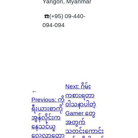
Yangon, Myanmar
☎️(+95) 09-440-
094-094
Next:
ဂိမ်း
←
ကစားရတာ
Previous:
ကို
ဝါသနာပါတဲ့
ရီးယားစာကို
Gamer တွေ
အွန်လိုင်းက
အတွက်
နေသင်ယူ
သတင်းကောင်း
လေ့လာတော့