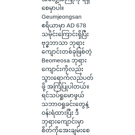
စေမှာပါ။
Geumjeongsan
ဧရိယာမှာ AD 678
သမိုင်းကြောင်းရှိပြီး
ဗုဒ္ဓဘာသာ ဘုရား
ကျောင်းတစ်ခုဖြစ်တဲ့
Beomeosa ဘုရား
ကျောင်းကိုလည်း
သွားရောက်လည်ပတ်
ဖို့ အကြံပြုပါတယ်။
ရင်သပ်ရှုမောဖွယ်
သဘာဝရှုခင်းတွေနဲ့
ဝန်းရံထားပြီး ဒီ
ဘုရားကျောင်းမှာ
စိတ်ကိုအေးချမ်းစေ