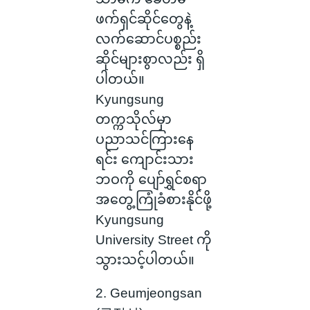
ဖက်ရှင်ဆိုင်တွေနဲ့
လက်ဆောင်ပစ္စည်း
ဆိုင်များစွာလည်း ရှိ
ပါတယ်။
Kyungsung
တက္ကသိုလ်မှာ
ပညာသင်ကြားနေ
ရင်း ကျောင်းသား
ဘဝကို ပျော်ရွှင်စရာ
အတွေ့ကြုံခံစားနိုင်ဖို့
Kyungsung
University Street ကို
သွားသင့်ပါတယ်။
2. Geumjeongsan