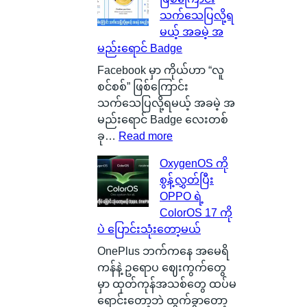
w
l
သက်သေပြလို့ရ
မြို့
i
မယ့် အခမဲ့ အ
ရဲ့
c
မည်းရောင် Badge
ကေ
o
ာ
n
Facebook မှာ ကိုယ်ဟာ “လူ
င်
C
စင်စစ်” ဖြစ်ကြောင်း
း
a
သက်သေပြလို့ရမယ့် အခမဲ့ အ
က
r
မည်းရောင် Badge လေးတစ်
င်
b
:
ခု…
Read more
ပေ
o
လူ
OxygenOS ကို
ါ်
n
စ
စွန့်လွှတ်ပြီး
မှ
B
င်
OPPO ရဲ့
ာ
a
စ
ColorOS 17 ကို
န
t
စ်
ပဲ ပြောင်းသုံးတော့မယ်
ဂါ
t
ဖြ
း
e
စ်
OnePlus ဘက်ကနေ အမေရိ
တ
r
ကြေ
ကန်နဲ့ ဥရောပ ဈေးကွက်တွေ
စ်
y
ာ
မှာ ထုတ်ကုန်အသစ်တွေ ထပ်မ
ကေ
ဆို
င်
ရောင်းတော့ဘဲ ထွက်ခွာတော့