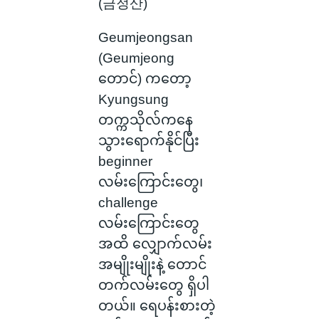
(금정산)
Geumjeongsan
(Geumjeong
တောင်) ကတော့
Kyungsung
တက္ကသိုလ်ကနေ
သွားရောက်နိုင်ပြီး
beginner
လမ်းကြောင်းတွေ၊
challenge
လမ်းကြောင်းတွေ
အထိ လျှောက်လမ်း
အမျိုးမျိုးနဲ့ တောင်
တက်လမ်းတွေ ရှိပါ
တယ်။ ရေပန်းစားတဲ့