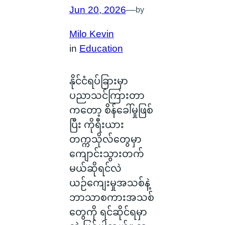
Jun 20, 2026
—
by
Milo Kevin
in
Education
နိုင်ငံရပ်ခြားမှာ
ပညာသင်ကြားတာ
ကတော့ စိန်ခေါ်မှုဖြစ်
ပြီး ကိုရီးယား
တက္ကသိုလ်တွေမှာ
ကျောင်းသွားတက်
မယ်ဆိုရင်လဲ
ယဉ်ကျေးမှုအသစ်နဲ့
ဘာသာစကားအသစ်
တွေကို ရင်ဆိုင်ရမှာ