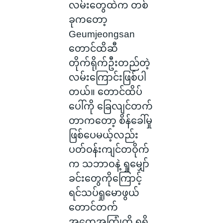
လမ်းတွေထဲက တစ်
ခုကတော့
Geumjeongsan
တောင်ထိဆီ
တိုက်ရိုက်ဦးတည်တဲ့
လမ်းကြောင်းဖြစ်ပါ
တယ်။ တောင်ထိပ်
ပေါ်ကို ခြေလျင်တက်
တာကတော့ စိန်ခေါ်မှု
ဖြစ်ပေမယ့်လည်း
ပတ်ဝန်းကျင်တဝိုက်
က သဘာဝနဲ့ ရှုမျှော်
ခင်းတွေကိုကြောင့်
ရင်သပ်ရှုမောဖွယ်
တောင်တက်
အတွေ့အကြုံကို ရရှိ