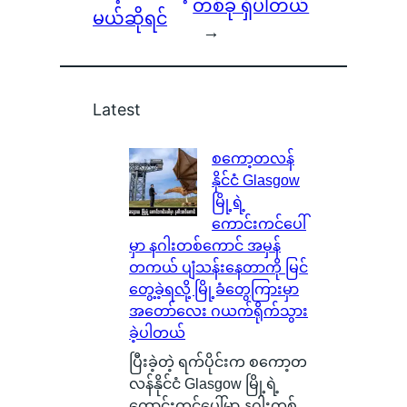
တစ်ခု ရှိပါတယ်
မယ်ဆိုရင်
→
Latest
စကော့တလန်
နိုင်ငံ Glasgow
မြို့ရဲ့
ကောင်းကင်ပေါ်
မှာ နဂါးတစ်ကောင် အမှန်
တကယ် ပျံသန်းနေတာကို မြင်
တွေ့ခဲ့ရလို့ မြို့ခံတွေကြားမှာ
အတော်လေး ဂယက်ရိုက်သွား
ခဲ့ပါတယ်
ပြီးခဲ့တဲ့ ရက်ပိုင်းက စကော့တ
လန်နိုင်ငံ Glasgow မြို့ရဲ့
ကောင်းကင်ပေါ်မှာ နဂါးတစ်