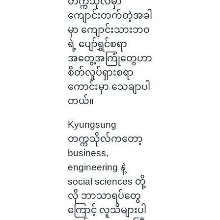
တက္ကသိုလ်မှာ
ကျောင်းတက်တဲ့အခါ
မှာ ကျောင်းသားဘဝ
ရဲ့ ပျော်ရွှင်စရာ
အတွေ့အကြုံတွေဟာ
စိတ်လှုပ်ရှားစရာ
ကောင်းမှာ သေချာပါ
တယ်။
Kyungsung
တက္ကသိုလ်ကတော့
business,
engineering နဲ့
social sciences တို့
လို ဘာသာရပ်တွေ
ကြောင့် လူသိများပါ