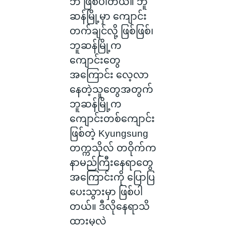
ဘဲ ဖြစ်ပါတယ်။ ဘူ
ဆန်မြို့မှာ ကျောင်း
တက်ချင်လို့ ဖြစ်ဖြစ်၊
ဘူဆန်မြို့က
ကျောင်းတွေ
အကြောင်း လေ့လာ
နေတဲ့သူတွေအတွက်
ဘူဆန်မြို့က
ကျောင်းတစ်ကျောင်း
ဖြစ်တဲ့ Kyungsung
တက္ကသိုလ် တဝိုက်က
နာမည်ကြီးနေရာတွေ
အကြောင်းကို ပြောပြ
ပေးသွားမှာ ဖြစ်ပါ
တယ်။ ဒီလိုနေရာသိ
ထားမှလဲ