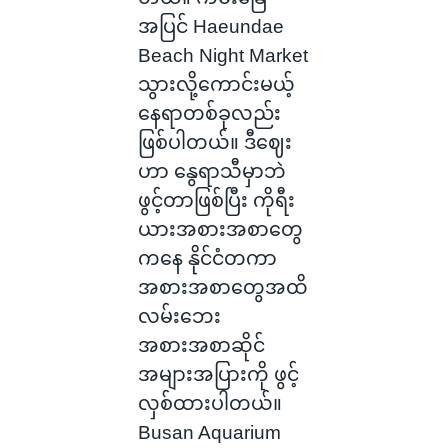
အပြင် Haeundae
Beach Night Market
သွားလို့ကောင်းမယ့်
နေရာတစ်ခုလည်း
ဖြစ်ပါတယ်။ ဒီဈေး
ဟာ နွေရာသီမှာဘဲ
ဖွင့်တာဖြစ်ပြီး ကိုရီး
ယားအစားအစာတွေ
ကနေ နိုင်ငံတကာ
အစားအစာတွေအထိ
လမ်းဘေး
အစားအစာဆိုင်
အများအပြားကို ဖွင့်
လှစ်ထားပါတယ်။
Busan Aquarium