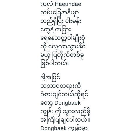
ကလဲ Haeundae
ကမ်းခြေအနီးမှာ
တည်ရှိပြီး ငါးမန်း
တွေနဲ့ တခြား
ရေနေသတ္တဝါမျိုးစုံ
ကို လေ့လာသွားနိုင်
မယ့် ပြတိုက်တစ်ခု
ဖြစ်ပါတယ်။
ဒါ့အပြင်
သဘာဝတရားကို
ခံစားချင်တယ်ဆိုရင်
တော့ Dongbaek
ကျွန်း ကို သွားလည်ဖို့
အကြံပြုချင်ပါတယ်။
Dongbaek ကျွန်းမှာ