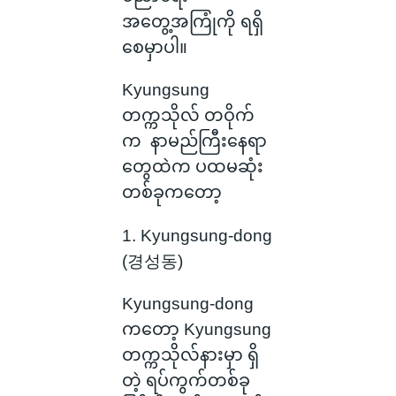
အတွေ့အကြုံကို ရရှိ
စေမှာပါ။
Kyungsung
တက္ကသိုလ် တဝိုက်
က နာမည်ကြီးနေရာ
တွေထဲက ပထမဆုံး
တစ်ခုကတော့
1. Kyungsung-dong
(경성동)
Kyungsung-dong
ကတော့ Kyungsung
တက္ကသိုလ်နားမှာ ရှိ
တဲ့ ရပ်ကွက်တစ်ခု