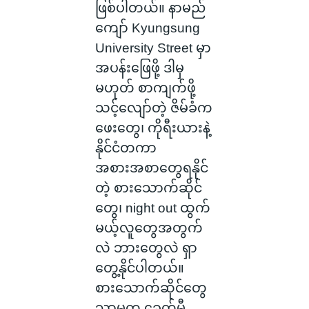
ဖြစ်ပါတယ်။ နာမည်
ကျော် Kyungsung
University Street မှာ
အပန်းဖြေဖို့ ဒါမှ
မဟုတ် စာကျက်ဖို့
သင့်လျော်တဲ့ ဇိမ်ခံက
ဖေးတွေ၊ ကိုရီးယားနဲ့
နိုင်ငံတကာ
အစားအစာတွေရနိုင်
တဲ့ စားသောက်ဆိုင်
တွေ၊ night out ထွက်
မယ့်လူတွေအတွက်
လဲ ဘားတွေလဲ ရှာ
တွေ့နိုင်ပါတယ်။
စားသောက်ဆိုင်တွေ
သာမက ခေတ်မီ