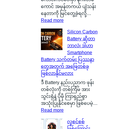
ကောင် အမှန်တကယ် ပျံသန်း
နေတာကို မြင်တွေ့ခဲ့ရလို့…
:
Read more
စ
Silicon Carbon
ကေ
Battery ဆိုတာ
ာ့
ဘာလဲ၊ ဒါဟာ
တ
Smartphone
လ
Battery သက်တမ်း ပြဿနာ
န်
တွေအတွက် အဖြေတစ်ခု
နို
ဖြစ်လာနိုင်မလား
င်
ငံ
ဒီ Battery နည်းပညာက ဖုန်း
G
တစ်လုံးကို တစ်ကြိမ် အား
l
သွင်းရုံနဲ့ ပိုမို ကြာရှည်စွာ
a
အသုံးပြုနိုင်စေမှာ ဖြစ်ပေမဲ့…
s
:
Read more
g
S
လူစင်စစ်
o
i
ဖြစ်ကြောင်း