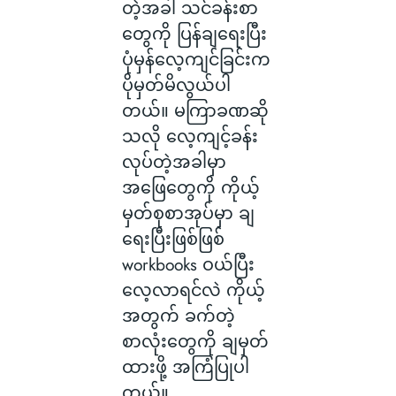
တဲ့အခါ သင်ခန်းစာ
တွေကို ပြန်ချရေးပြီး
ပုံမှန်လေ့ကျင်ခြင်းက
ပိုမှတ်မိလွယ်ပါ
တယ်။ မကြာခဏဆို
သလို လေ့ကျင့်ခန်း
လုပ်တဲ့အခါမှာ
အဖြေတွေကို ကိုယ့်
မှတ်စုစာအုပ်မှာ ချ
ရေးပြီးဖြစ်ဖြစ်
workbooks ဝယ်ပြီး
လေ့လာရင်လဲ ကိုယ့်
အတွက် ခက်တဲ့
စာလုံးတွေကို ချမှတ်
ထားဖို့ အကြံပြုပါ
တယ်။