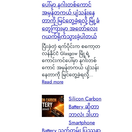
ပေါ်မှာ နဂါးတစ်ကောင်
အမှန်တကယ် ပျံသန်းနေ
တာကို မြင်တွေ့ခဲ့ရလို့ မြို့ခံ
တွေကြားမှာ အတော်လေး
ဂယက်ရိုက်သွားခဲ့ပါတယ်
ပြီးခဲ့တဲ့ ရက်ပိုင်းက စကော့တ
လန်နိုင်ငံ Glasgow မြို့ရဲ့
ကောင်းကင်ပေါ်မှာ နဂါးတစ်
ကောင် အမှန်တကယ် ပျံသန်း
နေတာကို မြင်တွေ့ခဲ့ရလို့…
:
Read more
စ
ကေ
Silicon Carbon
ာ့
Battery ဆိုတာ
တ
ဘာလဲ၊ ဒါဟာ
လ
Smartphone
န်
Battery သက်တမ်း ပြဿနာ
နို