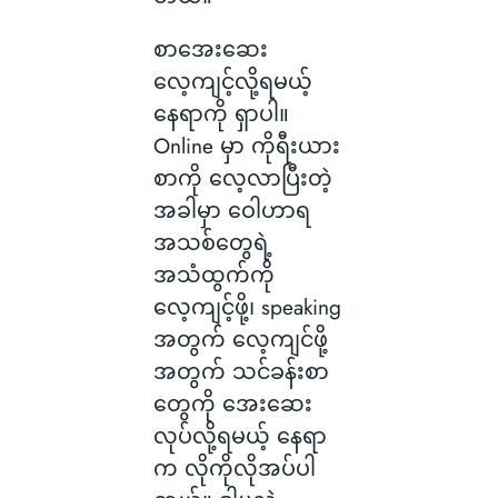
စာအေးဆေး
လေ့ကျင့်လို့ရမယ့်
နေရာကို ရှာပါ။
Online မှာ ကိုရီးယား
စာကို လေ့လာပြီးတဲ့
အခါမှာ ဝေါဟာရ
အသစ်တွေရဲ့
အသံထွက်ကို
လေ့ကျင့်ဖို့၊ speaking
အတွက် လေ့ကျင်ဖို့
အတွက် သင်ခန်းစာ
တွေကို အေးဆေး
လုပ်လို့ရမယ့် နေရာ
က လိုကိုလိုအပ်ပါ