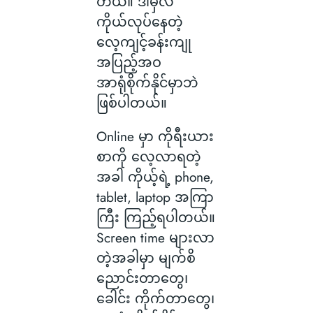
တယ်။ ဒါမှလဲ
ကိုယ်လုပ်နေတဲ့
လေ့ကျင့်ခန်းကျု
အပြည့်အဝ
အာရုံစိုက်နိုင်မှာဘဲ
ဖြစ်ပါတယ်။
Online မှာ ကိုရီးယား
စာကို လေ့လာရတဲ့
အခါ ကိုယ့်ရဲ့ phone,
tablet, laptop အကြာ
ကြီး ကြည့်ရပါတယ်။
Screen time များလာ
တဲ့အခါမှာ မျက်စိ
ညောင်းတာတွေ၊
ခေါင်း ကိုက်တာတွေ၊