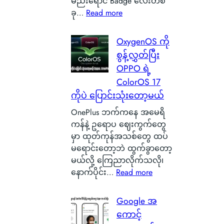
မည်းရောင် Badge လေးတစ်
ါ်
o
:
ခု…
Read more
မှ
n
လူ
ာ
B
စ
န
OxygenOS ကို
a
င်
ဂါ
စွန့်လွှတ်ပြီး
t
စ
း
OPPO ရဲ့
t
စ်
တ
e
ColorOS 17
ဖြ
စ်
r
ကိုပဲ ပြောင်းသုံးတော့မယ်
စ်
ကေ
y
ကြေ
ာ
OnePlus ဘက်ကနေ အမေရိ
ဆို
ာ
င်
ကန်နဲ့ ဥရောပ ဈေးကွက်တွေ
တ
င်
အ
မှာ ထုတ်ကုန်အသစ်တွေ ထပ်
ာ
း
မှ
မရောင်းတော့ဘဲ ထွက်ခွာတော့
ဘ
သ
န်
မယ်လို့ ကြေညာလိုက်သလို၊
ာ
က်
တ
:
နောက်ပိုင်း…
Read more
လဲ
သေ
က
O
၊
ပြ
ယ်
x
Google အ
ဒ
လို့
ပျံ
y
ါ
ကောင့်
ရ
သ
g