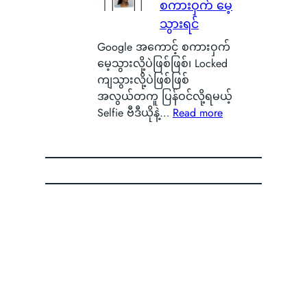
ဟ
စကားဝှက် မေ့
မ
န်
e
ာ
ယ့်
သွားရင်
း
n
S
အ
နေ
O
Google အကောင့် စကားဝှက်
m
ခ
တ
S
မေ့သွားလို့ပဲဖြစ်ဖြစ်၊ Locked
a
မဲ့
ာ
ကို
ကျသွားလို့ပဲဖြစ်ဖြစ်
r
အ
ကို
စွ
အလွယ်တကူ ပြန်ဝင်လို့ရမယ့်
t
မ
မြ
န့်
:
Selfie ဗီဒီယိုနဲ့…
Read more
p
ည်
င်
လွှ
G
h
း
တွေ့
တ်
o
o
ရေ
ခဲ့
ပြီ
o
n
ာ
ရ
း
g
e
င်
လို့
O
l
B
B
မြို့
P
e
a
a
ခံ
P
အ
t
d
တွေ
O
ကေ
t
g
ကြာ
ရဲ့
ာ
e
e
း
C
င့်
r
မှ
o
စ
y
ာ
l