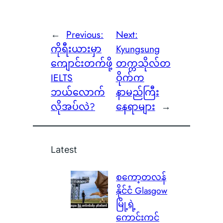
←
Previous:
Next:
ကိုရီးယားမှာ
Kyungsung
ကျောင်းတက်ဖို့
တက္ကသိုလ်တ
IELTS
ဝိုက်က
ဘယ်လောက်
နာမည်ကြီး
လိုအပ်လဲ?
နေရာများ
→
Latest
စကော့တလန်
နိုင်ငံ Glasgow
မြို့ရဲ့
ကောင်းကင်