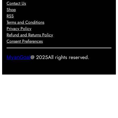
Contact Us
စ်
Shop
လ
RSS
ာ
Terms and Conditions
နို
Privacy Policy
င်
Refund and Returns Policy
မ
Consent Preferences
လာ
း
@ 2025
All rights reserved.
MyanGoal