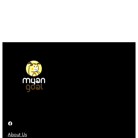
ကာ
သ
အ
o
း
က်
တေ
r
ဝှ
တ
ာ်
O
က်
မ်
လေ
S
မေ့
း
း
1
သွာ
ပြ
ဂ
7
း
ဿ
ယ
ကို
ရ
န
က်
ပဲ
င်
ာ
ရို
ပြေ
တွေ
က်
ာ
အ
သွာ
င်
တွ
း
း
က်
ခဲ့
သုံ
အ
ပ
း
ဖြေ
ါ
တေ
တ
တ
ာ့
စ်
Facebook
ယ်
မ
ခု
ယ်
About Us
ဖြ