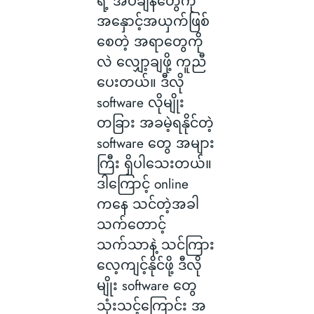
ရဲ့ အိပ်ချိန်တွေကို
အနှောင့်အယှက်ဖြစ်
စေတဲ့ အရာတွေကို
လဲ လျှော့ချဖို့ ကူညီ
ပေးတယ်။ ဒီလို
software လိုမျိုး
တခြား အခမဲ့ရနိုင်တဲ့
software တွေ အများ
ကြီး ရှိပါသေးတယ်။
ဒါကြောင့် online
ကနေ သင်တဲ့အခါ
သက်တောင့်
သက်သာနဲ့ သင်ကြား
လေ့ကျင့်နိုင်ဖို့ ဒီလို
မျိုး software တွေ
သုံးသင့်ကြောင်း အ