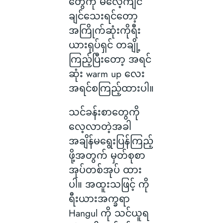
တွေကို မလေ့ကျင်
ချင်သေးရင်တော့
အကြိုက်ဆုံးကိုရီး
ယားရုပ်ရှင် တချို့
ကြည့်ပြီးတော့ အရင်
ဆုံး warm up လေး
အရင်စကြည့်ထားပါ။
သင်ခန်းစာတွေကို
လေ့လာတဲ့အခါ
အချိန်မရွေးပြန်ကြည့်
ဖို့အတွက် မှတ်စုစာ
အုပ်တစ်အုပ် ထား
ပါ။ အထူးသဖြင့် ကို
ရီးယားအက္ခရာ
Hangul ကို သင်ယူရ