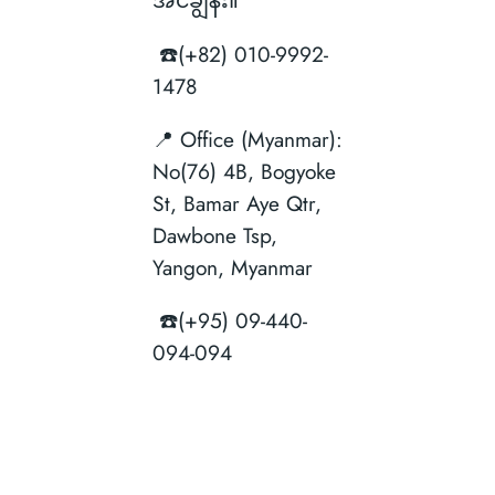
အင်ချွန်း။
☎️(+82) 010-9992-
1478
📍 Office (Myanmar):
No(76) 4B, Bogyoke
St, Bamar Aye Qtr,
Dawbone Tsp,
Yangon, Myanmar
☎️(+95) 09-440-
094-094