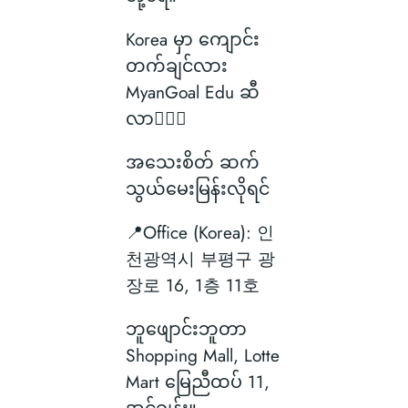
Korea မှာ ကျောင်း
တက်ချင်လား
MyanGoal Edu ဆီ
လာ🙋🏻‍♂️
အသေးစိတ် ဆက်
သွယ်မေးမြန်းလိုရင်
📍Office (Korea): 인
천광역시 부평구 광
장로 16, 1층 11호
ဘူဖျောင်းဘူတာ
Shopping Mall, Lotte
Mart မြေညီထပ် 11,