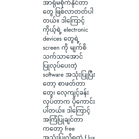
အာရုံမစိုက်နိုင်တာ
တွေ ဖြစ်လာတတ်ပါ
တယ်။ ဒါကြောင့်
ကိုယ့်ရဲ့ electronic
devices တွေရဲ့
screen ကို မျက်စိ
သက်သာအောင်
ပြုလုပ်ပေးတဲ့
software အသုံးပြုပြီး
တော့ စာဖတ်တာ
တွေ၊ လေ့ကျင့်ခန်း
လုပ်တာက ပိုကောင်း
ပါတယ်။ ဒါကြောင့်
အကြံပြုချင်တာ
ကတော့ free
အသုံးပြုလို့ရတဲ့ f.lux