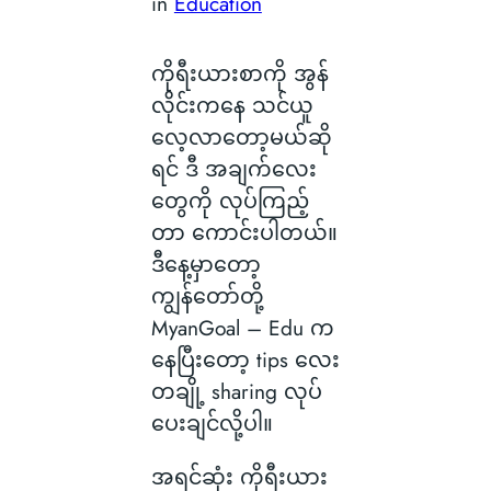
in
Education
ကိုရီးယားစာကို အွန်
လိုင်းကနေ သင်ယူ
လေ့လာတော့မယ်ဆို
ရင် ဒီ အချက်လေး
တွေကို လုပ်ကြည့်
တာ ကောင်းပါတယ်။
ဒီနေ့မှာတော့
ကျွန်တော်တို့
MyanGoal – Edu က
နေပြီးတော့ tips လေး
တချို့ sharing လုပ်
ပေးချင်လို့ပါ။
အရင်ဆုံး ကိုရီးယား