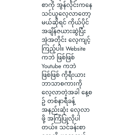
စာကို အွန်လိုင်းကနေ
သင်ယူလေ့လာတော့
မယ်ဆိုရင် ကိုယ်ပိုင်
အချိန်ဇယားဆွဲပြီး
အဲ့အတိုင်း လေ့ကျင့်
ကြည့်ပါ။ Website
ကဘဲ ဖြစ်ဖြစ်
Youtube ကဘဲ
ဖြစ်ဖြစ် ကိုရီးယား
ဘာသာစကားကို
လေ့လာတဲ့အခါ နေ့စ
ဥ် တစ်နာရီခန့်
အနည်းဆုံး လေ့လာ
ဖို့ အကြံပြုလိုပါ
တယ်။ သင်ခန်းစာ