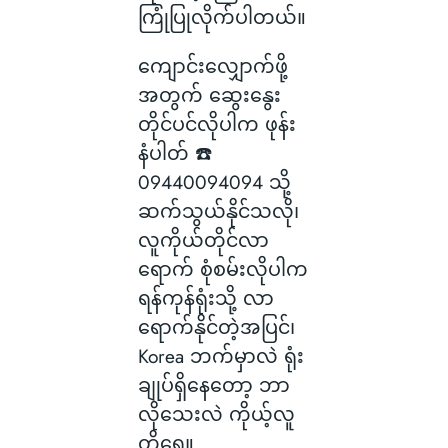
ကြုံပြုလိုက်ပါတယ်။
ကျောင်းလျှောက်ဖို့
အတွက် ဆွေးနွေး
တိုင်ပင်လိုပါက ဖုန်း
နံပါတ် ☎️
09440094094 သို့
ဆက်သွယ်နိုင်သလို၊
လူကိုယ်တိုင်လာ
ရောက် စုံစမ်းလိုပါက
ရန်ကုန်ရုံးသို့ လာ
ရောက်နိုင်တဲ့အပြင်၊
Korea ဘက်မှာလဲ ရုံး
ချုပ်ရှိနေတော့ ဘာ
လိုသေးလဲ ကိုယ့်လူ
တို့ရေ။