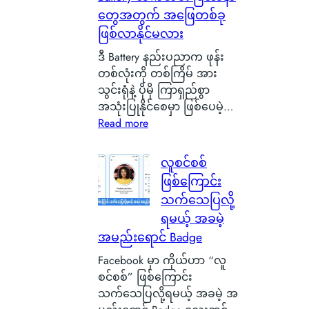
တွေအတွက် အဖြေတစ်ခု
င်
ငံ
ဖြစ်လာနိုင်မလား
G
ဒီ Battery နည်းပညာက ဖုန်း
l
တစ်လုံးကို တစ်ကြိမ် အား
a
သွင်းရုံနဲ့ ပိုမို ကြာရှည်စွာ
s
အသုံးပြုနိုင်စေမှာ ဖြစ်ပေမဲ့…
g
:
Read more
o
S
w
i
လူစင်စစ်
မြို့
l
ရဲ့
ဖြစ်ကြောင်း
i
ကေ
သက်သေပြလို့
c
ာ
ရမယ့် အခမဲ့
o
င်
အမည်းရောင် Badge
n
း
C
Facebook မှာ ကိုယ်ဟာ “လူ
က
a
စင်စစ်” ဖြစ်ကြောင်း
င်
r
သက်သေပြလို့ရမယ့် အခမဲ့ အ
ပေ
b