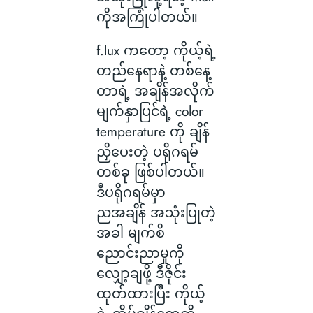
ကိုအကြုံပါတယ်။
f.lux ကတော့ ကိုယ့်ရဲ့
တည်နေရာနဲ့ တစ်နေ့
တာရဲ့ အချိန်အလိုက်
မျက်နှာပြင်ရဲ့ color
temperature ကို ချိန်
ညှိပေးတဲ့ ပရိုဂရမ်
တစ်ခု ဖြစ်ပါတယ်။
ဒီပရိုဂရမ်မှာ
ညအချိန် အသုံးပြုတဲ့
အခါ မျက်စိ
ညောင်းညာမှုကို
လျှော့ချဖို့ ဒီဇိုင်း
ထုတ်ထားပြီး ကိုယ့်