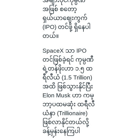
အများပိုင်ကုမ္ပဏီ
အဖြစ် စတော့
ရှယ်ယာဈေးကွက်
(IPO) တင်ဖို့ ရှိနေပါ
တယ်။
SpaceX သာ IPO
တင်ဖြစ်ခဲ့ရင် ကုမ္ပဏီ
ရဲ့တန်ဖိုးဟာ ၁.၅ ထ
ရီလီယံ (1.5 Trillion)
အထိ ဖြစ်သွားနိုင်ပြီး
Elon Musk ဟာ ကမ္
ဘာ့ပထမဆုံး ထရီလီ
ယံနာ (Trillionaire)
ဖြစ်လာနိုင်တယ်လို့
ခန့်မှန်းနေကြပါ