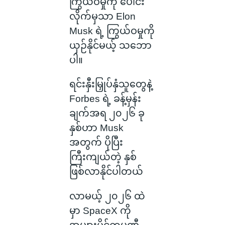
ကြွယ်ဝမှုကို ပေါင်း
လိုက်မှသာ Elon
Musk ရဲ့ ကြွယ်ဝမှုကို
ယှဉ်နိုင်မယ့် သဘော
ပါ။
ရင်းနှီးမြှုပ်နှံသူတွေနဲ့
Forbes ရဲ့ ခန့်မှန်း
ချက်အရ ၂၀၂၆ ခု
နှစ်ဟာ Musk
အတွက် ပိုပြီး
ကြီးကျယ်တဲ့ နှစ်
ဖြစ်လာနိုင်ပါတယ်
လာမယ့် ၂၀၂၆ ထဲ
မှာ SpaceX ကို