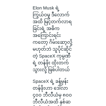
Elon Musk ရဲ့
ကြွယ်ဝမှု ဒီလောက်
အထိ မြင့်တက်လာရ
ခြင်းရဲ့ အဓိက
အကြောင်းရင်း
ကတော့ ဂိမ်းဆော့လို့
မဟုတ်ဘဲ သူပိုင်ဆိုင်
တဲ့ SpaceX ကုမ္ပဏီ
ရဲ့ တန်ဖိုး ထိုးတက်
သွားလို့ ဖြစ်ပါတယ်
SpaceX ရဲ့ ခန့်မှန်း
တန်ဖိုးဟာ ဒေါ်လာ
၄၀၀ ဘီလီယံမှ ၈၀၀
ဘီလီယံအထိ နှစ်ဆ