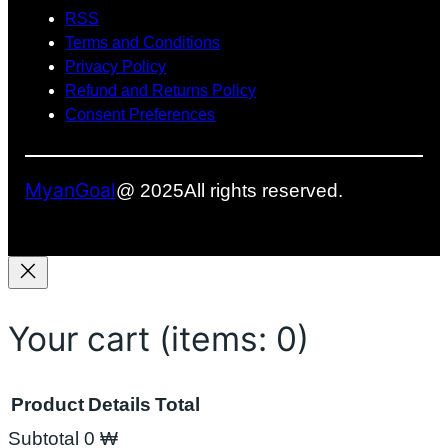
း
အ
ာ့
RSS
o
ခဲ့
ဖြေ
မ
Terms and Conditions
k
ပ
တ
ယ်
Privacy Policy
ါ
စ်
Refund and Returns Policy
တ
ခု
Consent Preferences
ယ်
ဖြ
စ်
လ
MyanGoal
@ 2025
All rights reserved.
ာ
နို
င်
မ
လာ
း
Your cart
(items: 0)
Product
Details
Total
Subtotal
0 ₩