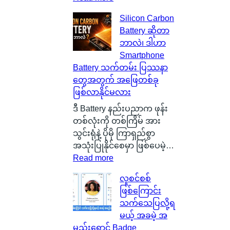
စ
Silicon Carbon
ကေ
Battery ဆိုတာ
ာ့
ဘာလဲ၊ ဒါဟာ
တ
Smartphone
လ
Battery သက်တမ်း ပြဿနာ
န်
တွေအတွက် အဖြေတစ်ခု
နို
ဖြစ်လာနိုင်မလား
င်
ငံ
ဒီ Battery နည်းပညာက ဖုန်း
G
တစ်လုံးကို တစ်ကြိမ် အား
l
သွင်းရုံနဲ့ ပိုမို ကြာရှည်စွာ
a
အသုံးပြုနိုင်စေမှာ ဖြစ်ပေမဲ့…
s
:
Read more
g
S
လူစင်စစ်
o
i
ဖြစ်ကြောင်း
w
l
သက်သေပြလို့ရ
မြို့
i
မယ့် အခမဲ့ အ
ရဲ့
c
မည်းရောင် Badge