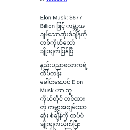
Elon Musk: $677
Billion ဖြင့် ကမ္ဘာ့အ
ချမ်းသာဆုံးစံချိန်ကို
တစ်ကိုယ်တော်
ချိုးဖျက်ပြန်ပြီ
နည်းပညာလောကရဲ့
ထိပ်တန်း
ခေါင်းဆောင် Elon
Musk ဟာ သူ
ကိုယ်တိုင် တင်ထား
တဲ့ ကမ္ဘာ့အချမ်းသာ
ဆုံး စံချိန်ကို ထပ်မံ
ချိုးဖျက်လိုက်ပြီး