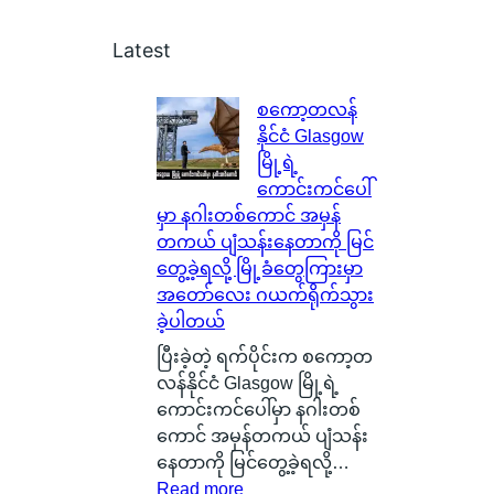
Latest
စကော့တလန်
နိုင်ငံ Glasgow
မြို့ရဲ့
ကောင်းကင်ပေါ်
မှာ နဂါးတစ်ကောင် အမှန်
တကယ် ပျံသန်းနေတာကို မြင်
တွေ့ခဲ့ရလို့ မြို့ခံတွေကြားမှာ
အတော်လေး ဂယက်ရိုက်သွား
ခဲ့ပါတယ်
ပြီးခဲ့တဲ့ ရက်ပိုင်းက စကော့တ
လန်နိုင်ငံ Glasgow မြို့ရဲ့
ကောင်းကင်ပေါ်မှာ နဂါးတစ်
ကောင် အမှန်တကယ် ပျံသန်း
နေတာကို မြင်တွေ့ခဲ့ရလို့…
:
Read more