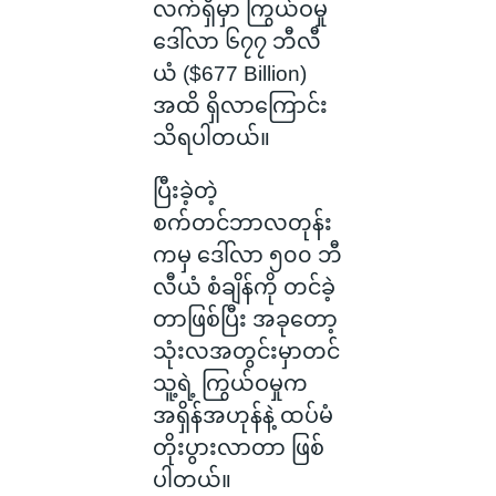
လက်ရှိမှာ ကြွယ်ဝမှု
ဒေါ်လာ ၆၇၇ ဘီလီ
ယံ ($677 Billion)
အထိ ရှိလာကြောင်း
သိရပါတယ်။
ပြီးခဲ့တဲ့
စက်တင်ဘာလတုန်း
ကမှ ဒေါ်လာ ၅၀၀ ဘီ
လီယံ စံချိန်ကို တင်ခဲ့
တာဖြစ်ပြီး အခုတော့
သုံးလအတွင်းမှာတင်
သူ့ရဲ့ ကြွယ်ဝမှုက
အရှိန်အဟုန်နဲ့ ထပ်မံ
တိုးပွားလာတာ ဖြစ်
ပါတယ်။