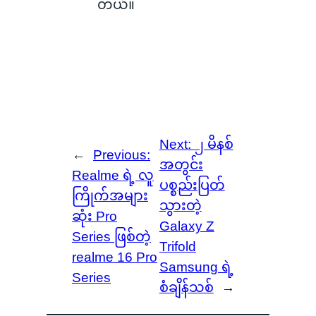
တယ်။
Next:
၂ မိနစ်
←
Previous:
အတွင်း
Realme ရဲ့ လူ
ပစ္စည်းပြတ်
ကြိုက်အများ
သွားတဲ့
ဆုံး Pro
Galaxy Z
Series ဖြစ်တဲ့
Trifold
realme 16 Pro
Samsung ရဲ့
Series
စံချိန်သစ်
→