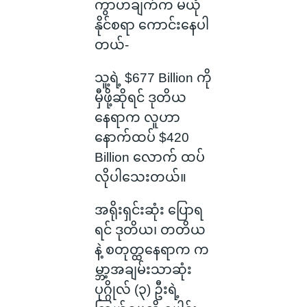
ကွာဟချက်က မယုံ
နိုင်စရာ ကောင်းနေပါ
တယ်-
သူ့ရဲ့ $677 Billion ကို
မှီဖို့ဆိုရင် ဒုတိယ
နေရာက လူဟာ
နောက်ထပ် $420
Billion လောက် ထပ်
လိုပါသေးတယ်။
အရိုးရှင်းဆုံး ပြောရ
ရင် ဒုတိယ၊ တတိယ
နဲ့ စတုတ္ထနေရာက က
မ္ဘာ့အချမ်းသာဆုံး
ပုဂ္ဂိုလ် (၃) ဦးရဲ့