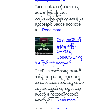
ကေ
o
ာ
n
Facebook မှာ ကိုယ်ဟာ “လူ
င်
C
စင်စစ်” ဖြစ်ကြောင်း
း
a
သက်သေပြလို့ရမယ့် အခမဲ့ အ
က
r
မည်းရောင် Badge လေးတစ်
င်
b
:
ခု…
Read more
ပေ
o
လူ
OxygenOS ကို
ါ်
n
စ
စွန့်လွှတ်ပြီး
မှ
B
င်
OPPO ရဲ့
ာ
a
စ
ColorOS 17 ကို
န
t
စ်
ပဲ ပြောင်းသုံးတော့မယ်
ဂါ
t
ဖြ
း
e
စ်
OnePlus ဘက်ကနေ အမေရိ
တ
r
ကြေ
ကန်နဲ့ ဥရောပ ဈေးကွက်တွေ
စ်
y
ာ
မှာ ထုတ်ကုန်အသစ်တွေ ထပ်မ
ကေ
ဆို
င်
ရောင်းတော့ဘဲ ထွက်ခွာတော့
ာ
တ
း
မယ်လို့ ကြေညာလိုက်သလို၊
င်
ာ
သ
:
နောက်ပိုင်း…
Read more
အ
ဘ
က်
O