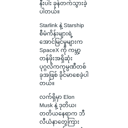
နီးပါး ခုန်တက်သွားခဲ့
ပါတယ်။
Starlink နဲ့ Starship
စီမံကိန်းများရဲ့
အောင်မြင်မှုများက
SpaceX ကို ကမ္ဘာ့
တန်ဖိုးအရှိဆုံး
ပုဂ္ဂလိကကုမ္ပဏီတစ်
ခုအဖြစ် ခိုင်မာစေခဲ့ပါ
တယ်။
လက်ရှိမှာ Elon
Musk နဲ့ ဒုတိယ၊
တတိယနေရာက ဘီ
လီယံနာတွေကြား