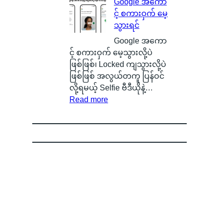
Google အကော
မှ
ာ
သေ
x
င့် စကားဝှက် မေ့
န်
လဲ
ပြ
y
သွားရင်
တ
၊
လို့
g
က
ဒ
ရ
e
Google အကော
ယ်
ါ
မ
n
င့် စကားဝှက် မေ့သွားလို့ပဲ
ပျံ
ဟ
ယ့်
O
ဖြစ်ဖြစ်၊ Locked ကျသွားလို့ပဲ
သ
ာ
အ
S
ဖြစ်ဖြစ် အလွယ်တကူ ပြန်ဝင်
န်
S
ခ
ကို
လို့ရမယ့် Selfie ဗီဒီယိုနဲ့…
း
m
:
မဲ့
စွ
Read more
နေ
a
G
အ
န့်
တ
r
o
မ
လွှ
ာ
t
o
ည်
တ်
ကို
p
g
း
ပြီ
မြ
h
l
ရေ
း
င်
o
e
ာ
O
တွေ့
n
အ
င်
P
ခဲ့
e
ကေ
B
P
ရ
B
ာ
a
O
လို့
a
င့်
d
ရဲ့