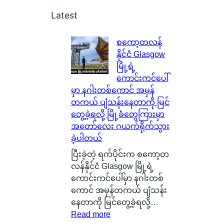
Latest
စကော့တလန်
နိုင်ငံ Glasgow
မြို့ရဲ့
ကောင်းကင်ပေါ်
မှာ နဂါးတစ်ကောင် အမှန်
တကယ် ပျံသန်းနေတာကို မြင်
တွေ့ခဲ့ရလို့ မြို့ခံတွေကြားမှာ
အတော်လေး ဂယက်ရိုက်သွား
ခဲ့ပါတယ်
ပြီးခဲ့တဲ့ ရက်ပိုင်းက စကော့တ
လန်နိုင်ငံ Glasgow မြို့ရဲ့
ကောင်းကင်ပေါ်မှာ နဂါးတစ်
ကောင် အမှန်တကယ် ပျံသန်း
နေတာကို မြင်တွေ့ခဲ့ရလို့…
:
Read more