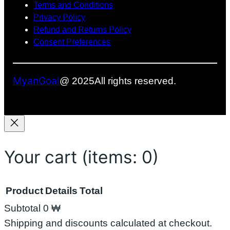
Terms and Conditions
ခဲ့
ဖြေ
မ
k
Privacy Policy
ပ
တ
ယ်
Refund and Returns Policy
ါ
စ်
Consent Preferences
တ
ခု
ယ်
ဖြ
စ်
MyanGoal
လ
@ 2025
All rights reserved.
ာ
နို
င်
မ
လာ
Your cart
(items: 0)
း
Product
Details
Total
Subtotal
0 ₩
Products
Shipping and discounts calculated at checkout.