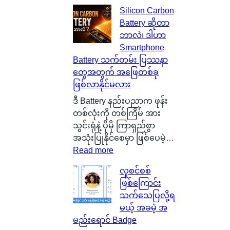
စ
Silicon Carbon
ကေ
Battery ဆိုတာ
ာ့
ဘာလဲ၊ ဒါဟာ
တ
Smartphone
လ
Battery သက်တမ်း ပြဿနာ
န်
တွေအတွက် အဖြေတစ်ခု
နို
ဖြစ်လာနိုင်မလား
င်
ငံ
ဒီ Battery နည်းပညာက ဖုန်း
G
တစ်လုံးကို တစ်ကြိမ် အား
l
သွင်းရုံနဲ့ ပိုမို ကြာရှည်စွာ
a
အသုံးပြုနိုင်စေမှာ ဖြစ်ပေမဲ့…
s
:
Read more
g
S
လူစင်စစ်
o
i
ဖြစ်ကြောင်း
w
l
သက်သေပြလို့ရ
မြို့
i
မယ့် အခမဲ့ အ
ရဲ့
c
မည်းရောင် Badge
ကေ
o