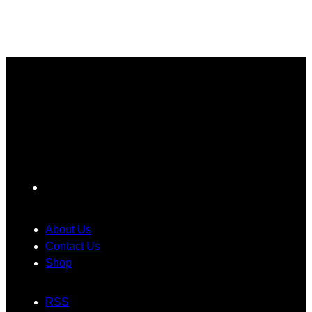
မြို့
t
စ
g
C
ခံ
t
ကာ
e
o
တွေ
e
း
l
ကြာ
r
ဝှ
o
း
y
က်
r
မှ
သ
မေ့
O
ာ
က်
သွာ
S
အ
တ
း
1
တေ
မ်
ရ
7
ာ်
း
င်
ကို
လေ
ပြ
ပဲ
F
း
ဿ
ပြေ
ဂ
န
ာ
a
ယ
ာ
င်
c
About Us
က်
တွေ
း
e
Contact Us
ရို
အ
သုံ
Shop
b
က်
တွ
း
o
သွာ
က်
တေ
RSS
း
အ
ာ့
o