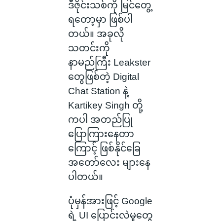
ဒီဇိုင်းသစ်ကို မြင်တွေ့
ရတော့မှာ ဖြစ်ပါ
တယ်။ အခုလို
သတင်းကို
နာမည်ကြီး Leakster
တွေဖြစ်တဲ့ Digital
Chat Station နဲ့
Kartikey Singh တို့
ကပါ အတည်ပြု
ပြောကြားနေတာ
ကြောင့် ဖြစ်နိုင်ခြေ
အတော်လေး များနေ
ပါတယ်။
ပုံမှန်အားဖြင့် Google
ရဲ့ UI ပြောင်းလဲမှုတွေ