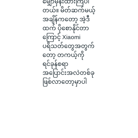
မျှော်မှန်းထားကြပါ
တယ်။ မိတ်ဆက်မယ့်
အချိန်ကတော့ အဲ့ဒီ
ထက် ပိုစောနိုင်တာ
ကြောင့် Xiaomi
ပရိသတ်တွေအတွက်
တော့ တကယ့်ကို
ရင်ခုန်စရာ
အပြောင်းအလဲတစ်ခု
ဖြစ်လာတော့မှာပါ