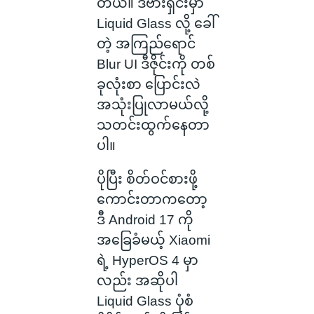
တယ်။ ဒီဗားရှင်းမှာ
Liquid Glass လို့ ခေါ်
တဲ့ အကြည်ရောင်
Blur UI ဒီဇိုင်းကို တစ်
ခုလုံးစာ ပြောင်းလဲ
အသုံးပြုလာမယ်လို့
သတင်းထွက်နေတာ
ပါ။
ပိုပြီး စိတ်ဝင်စားဖို့
ကောင်းတာကတော့
ဒီ Android 17 ကို
အခြေခံမယ့် Xiaomi
ရဲ့ HyperOS 4 မှာ
လည်း အဆိုပါ
Liquid Glass ပုံစံ