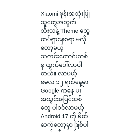
Xiaomi ဖုန်းအသုံးပြု
သူတွေအတွက်
သီးသန့် Theme တွေ
ထပ်ရှာနေစရာ မလို
တော့မယ့်
သတင်းကောင်းတစ်
ခု ထွက်ပေါ်လာပါ
တယ်။ လာမယ့်
မေလ ၁၂ ရက်နေ့မှာ
Google ကနေ UI
အသွင်အပြင်သစ်
တွေ ပါဝင်လာမယ့်
Android 17 ကို မိတ်
ဆက်တော့မှာ ဖြစ်ပါ