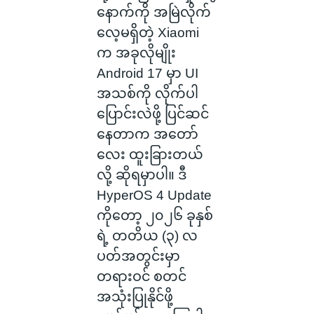
နောက်ကို အမြဲလိုက်
လေ့မရှိတဲ့ Xiaomi
က အခုလိုမျိုး
Android 17 မှာ UI
အသစ်ကို လိုက်ပါ
ပြောင်းလဲဖို့ ပြင်ဆင်
နေတာက အတော်
လေး ထူးခြားတယ်
လို့ ဆိုရမှာပါ။ ဒီ
HyperOS 4 Update
ကိုတော့ ၂၀၂၆ ခုနှစ်
ရဲ့ တတိယ (၃) လ
ပတ်အတွင်းမှာ
တရားဝင် စတင်
အသုံးပြုနိုင်ဖို့