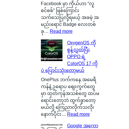
ာ
n
Facebook မှာ ကိုယ်ဟာ “လူ
င်
C
စင်စစ်” ဖြစ်ကြောင်း
း
a
သက်သေပြလို့ရမယ့် အခမဲ့ အ
က
r
မည်းရောင် Badge လေးတစ်
င်
b
:
ခု…
Read more
ပေ
o
လူ
OxygenOS ကို
ါ်
n
စ
စွန့်လွှတ်ပြီး
မှ
B
င်
OPPO ရဲ့
ာ
a
စ
ColorOS 17 ကို
န
t
စ်
ပဲ ပြောင်းသုံးတော့မယ်
ဂါ
t
ဖြ
း
e
စ်
OnePlus ဘက်ကနေ အမေရိ
တ
r
ကြေ
ကန်နဲ့ ဥရောပ ဈေးကွက်တွေ
စ်
y
ာ
မှာ ထုတ်ကုန်အသစ်တွေ ထပ်မ
ကေ
ဆို
င်
ရောင်းတော့ဘဲ ထွက်ခွာတော့
ာ
တ
း
မယ်လို့ ကြေညာလိုက်သလို၊
င်
ာ
သ
:
နောက်ပိုင်း…
Read more
အ
ဘ
က်
O
Google အကော
မှ
ာ
သေ
x