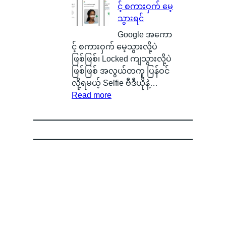
င့် စကားဝှက် မေ့
န်
လဲ
ပြ
y
သွားရင်
တ
၊
လို့
g
က
ဒ
ရ
e
Google အကော
ယ်
ါ
မ
n
င့် စကားဝှက် မေ့သွားလို့ပဲ
ပျံ
ဟ
ယ့်
O
ဖြစ်ဖြစ်၊ Locked ကျသွားလို့ပဲ
သ
ာ
အ
S
ဖြစ်ဖြစ် အလွယ်တကူ ပြန်ဝင်
န်
S
ခ
ကို
လို့ရမယ့် Selfie ဗီဒီယိုနဲ့…
း
m
:
မဲ့
စွ
Read more
နေ
a
G
အ
န့်
တ
r
o
မ
လွှ
ာ
t
o
ည်
တ်
ကို
p
g
း
ပြီ
မြ
h
l
ရေ
း
င်
o
e
ာ
O
တွေ့
n
အ
င်
P
ခဲ့
e
ကေ
B
P
ရ
B
ာ
a
O
လို့
a
င့်
d
ရဲ့