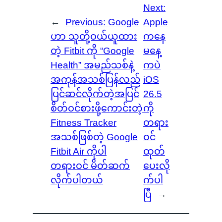
Next:
←
Previous:
Google
Apple
ဟာ သူတို့ဝယ်ယူထား
ကနေ
တဲ့ Fitbit ကို “Google
မနေ့
Health” အမည်သစ်နဲ့
ကပဲ
အကုန်အသစ်ပြန်လည်
iOS
ပြင်ဆင်လိုက်တဲ့အပြင်
26.5
စိတ်ဝင်စားဖို့ကောင်းတဲ့
ကို
Fitness Tracker
တရား
အသစ်ဖြစ်တဲ့ Google
ဝင်
Fitbit Air ကိုပါ
ထုတ်
တရားဝင် မိတ်ဆက်
ပေးလို
လိုက်ပါတယ်
က်ပါ
ပြီ
→