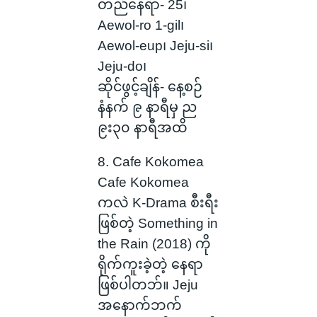
တည်နေရာ- 25၊
Aewol-ro 1-gil၊
Aewol-eup၊ ​​Jeju-si၊
Jeju-do၊
ဆိုင်ဖွင့်ချိန်- နေ့စဉ်
နံနက် ၉ နာရီမှ ည
၉း၃၀ နာရီအထိ
8. Cafe Kokomea
Cafe Kokomea
ကလဲ K-Drama စီးရီး
ဖြစ်တဲ့ Something in
the Rain (2018) ကို
ရိုက်ကူးခဲ့တဲ့ နေရာ
ဖြစ်ပါတဘ်။ Jeju
အနောက်ဘက်