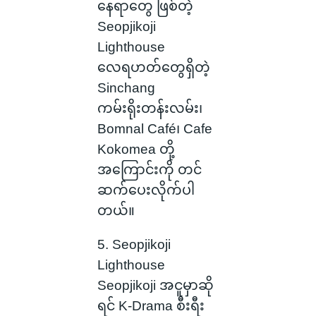
နေရာတွေ ဖြစ်တဲ့
Seopjikoji
Lighthouse
လေရဟတ်တွေရှိတဲ့
Sinchang
ကမ်းရိုးတန်းလမ်း၊
Bomnal Café၊ Cafe
Kokomea တို့
အကြောင်းကို တင်
ဆက်ပေးလိုက်ပါ
တယ်။
5. Seopjikoji
Lighthouse
Seopjikoji အငူမှာဆို
ရင် K-Drama စီးရီး