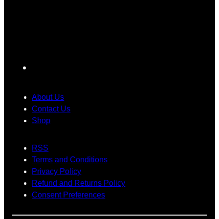
လေ
ပြ
ပဲ
း
ဿ
ပြေ
ဂ
န
ာ
ယ
ာ
င်
က်
တွေ
း
F
ရို
အ
သုံ
a
က်
တွ
း
c
သွာ
က်
တေ
About Us
း
အ
ာ့
e
Contact Us
ခဲ့
ဖြေ
မ
Shop
b
ပ
တ
ယ်
o
ါ
စ်
RSS
o
တ
ခု
Terms and Conditions
k
ယ်
ဖြ
Privacy Policy
စ်
Refund and Returns Policy
လ
Consent Preferences
ာ
နို