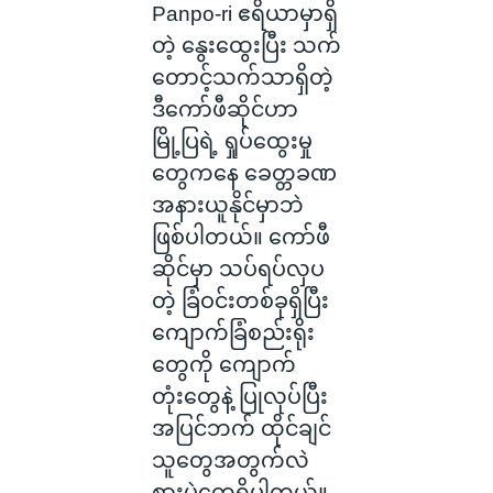
Panpo-ri ဧရိယာမှာရှိ
တဲ့ နွေးထွေးပြီး သက်
တောင့်သက်သာရှိတဲ့
ဒီကော်ဖီဆိုင်ဟာ
မြို့ပြရဲ့ ရှုပ်ထွေးမှု
တွေကနေ ခေတ္တခဏ
အနားယူနိုင်မှာဘဲ
ဖြစ်ပါတယ်။ ကော်ဖီ
ဆိုင်မှာ သပ်ရပ်လှပ
တဲ့ ခြံဝင်းတစ်ခုရှိပြီး
ကျောက်ခြံစည်းရိုး
တွေကို ကျောက်
တုံး‌တွေနဲ့ ပြုလုပ်ပြီး
အပြင်ဘက် ထိုင်ချင်
သူတွေအတွက်လဲ
စားပွဲတွေရှိပါတယ်။