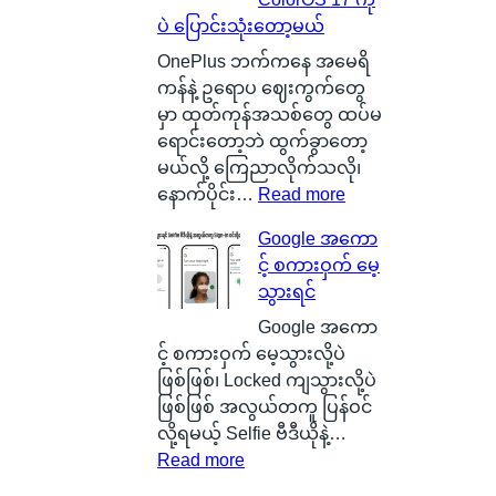
န
t
စ်
ပဲ ပြောင်းသုံးတော့မယ်
ဂါ
t
ဖြ
း
e
စ်
OnePlus ဘက်ကနေ အမေရိ
တ
r
ကြေ
ကန်နဲ့ ဥရောပ ဈေးကွက်တွေ
စ်
y
ာ
မှာ ထုတ်ကုန်အသစ်တွေ ထပ်မ
ကေ
ဆို
င်
ရောင်းတော့ဘဲ ထွက်ခွာတော့
ာ
တ
း
မယ်လို့ ကြေညာလိုက်သလို၊
င်
ာ
သ
:
နောက်ပိုင်း…
Read more
အ
ဘ
က်
O
Google အကော
မှ
ာ
သေ
x
င့် စကားဝှက် မေ့
န်
လဲ
ပြ
y
သွားရင်
တ
၊
လို့
g
က
ဒ
ရ
e
Google အကော
ယ်
ါ
မ
n
င့် စကားဝှက် မေ့သွားလို့ပဲ
ပျံ
ဟ
ယ့်
O
ဖြစ်ဖြစ်၊ Locked ကျသွားလို့ပဲ
သ
ာ
အ
S
ဖြစ်ဖြစ် အလွယ်တကူ ပြန်ဝင်
န်
S
ခ
ကို
လို့ရမယ့် Selfie ဗီဒီယိုနဲ့…
း
m
:
မဲ့
စွ
Read more
နေ
a
G
အ
န့်