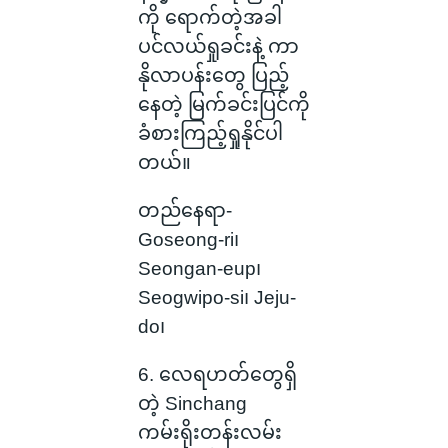
ကို ရောက်တဲ့အခါ
ပင်လယ်ရှုခင်းနဲ့ ကာ
နိုလာပန်းတွေ ပြည့်
နေတဲ့ မြက်ခင်းပြင်ကို
ခံစားကြည့်ရှုနိုင်ပါ
တယ်။
တည်နေရာ-
Goseong-ri၊
Seongan-eup၊ ​​
Seogwipo-si၊ Jeju-
do၊
6. လေရဟတ်တွေရှိ
တဲ့ Sinchang
ကမ်းရိုးတန်းလမ်း