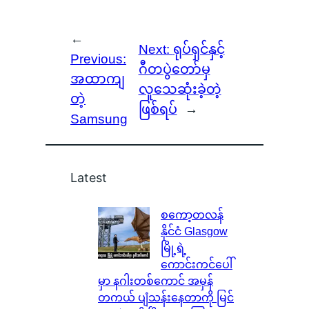
←
Next:
ရုပ်ရှင်နှင့်
Previous:
ဂီတပွဲတော်မှ
အထာကျ
လူသေဆုံးခဲ့တဲ့
တဲ့
ဖြစ်ရပ်
→
Samsung
Latest
စကော့တလန်
နိုင်ငံ Glasgow
မြို့ရဲ့
ကောင်းကင်ပေါ်
မှာ နဂါးတစ်ကောင် အမှန်
တကယ် ပျံသန်းနေတာကို မြင်