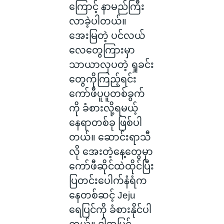
ကြောင့် နာမည်ကြီး
လာခဲ့ပါတယ်။
အေးမြတဲ့ ပင်လယ်
လေတွေကြားမှာ
သာယာလှပတဲ့ ရှုခင်း
တွေကိုကြည့်ရင်း
ကော်ဖီပူပူတစ်ခွက်
ကို ခံစားလို့ရမယ့်
နေရာတစ်ခု ဖြစ်ပါ
တယ်။ ဆောင်းရာသီ
လို အေးတဲ့နေ့တွေမှာ
ကော်ဖီဆိုင်ထဲထိုင်ပြီး
ပြတင်းပေါက်နံရံက
နေတစ်ဆင့် Jeju
ရေပြင်ကို ခံစားနိုင်ပါ