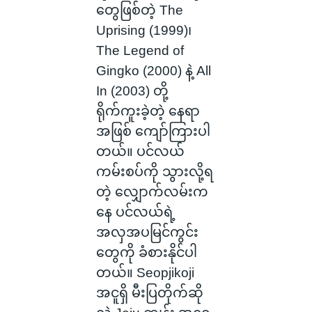
တွေဖြစ်တဲ့ The
Uprising (1999)၊
The Legend of
Gingko (2000) နဲ့ All
In (2003) တို့
ရိုက်ကူးခဲ့တဲ့ နေရာ
အဖြစ် ကျော်ကြားပါ
တယ်။ ပင်လယ်
ကမ်းစပ်ကို သွားလို့ရ
တဲ့ လျှောက်လမ်းက
နေ ပင်လယ်ရဲ့
အလှအပမြင်ကွင်း
တွေကို ခံစားနိုင်ပါ
တယ်။ Seopjikoji
အငူရှိ မီးပြတိုက်ဆို