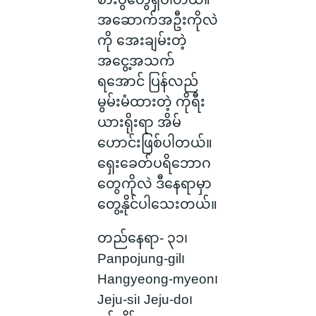
အဆောက်အဦးကိုလဲ
ကို အေးချမ်းတဲ့
အငွေ့အသက်
ရအောင် ပြန်လည်
မွမ်းမံထားတဲ့ ကိုရီး
ယားရိုးရာ အိမ်
ဟောင်းဖြစ်ပါတယ်။
ရှေးခေတ်ပရိဘောဂ
တွေကိုလဲ ဒီနေရာမှာ
တွေ့နိုင်ပါသေးတယ်။
တည်နေရာ- ၃၁၊
Panpojung-gil၊
Hangyeong-myeon၊
Jeju-si၊ Jeju-do၊