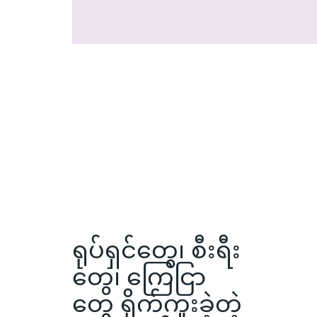
ရုပ်ရှင်တွေ၊ စီးရီး
တွေ၊ ကြေငြာ
တွေ ရိုက်ကူးခဲ့တဲ့