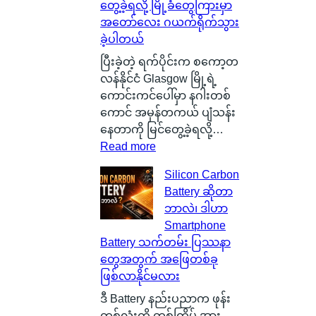
တွေ့ခဲ့ရလို့ မြို့ခံတွေကြားမှာ
အတော်လေး ဂယက်ရိုက်သွား
ခဲ့ပါတယ်
ပြီးခဲ့တဲ့ ရက်ပိုင်းက စကော့တ
လန်နိုင်ငံ Glasgow မြို့ရဲ့
ကောင်းကင်ပေါ်မှာ နဂါးတစ်
ကောင် အမှန်တကယ် ပျံသန်း
နေတာကို မြင်တွေ့ခဲ့ရလို့…
:
Read more
စ
Silicon Carbon
ကေ
Battery ဆိုတာ
ာ့
ဘာလဲ၊ ဒါဟာ
တ
Smartphone
လ
Battery သက်တမ်း ပြဿနာ
န်
တွေအတွက် အဖြေတစ်ခု
နို
ဖြစ်လာနိုင်မလား
င်
ငံ
ဒီ Battery နည်းပညာက ဖုန်း
G
တစ်လုံးကို တစ်ကြိမ် အား