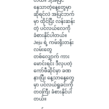
တယ်။ ဒါ့အပြင်
နေသာတဲ့နေ့တွေမှာ
ဆိုရင်လဲ အပြင်ဘက်
မှာ ထိုင်ပြီး လန်းဆန်း
တဲ့ ပင်လယ်လေကို
ခံစားနိုင်ပါတယ်။
Jeju ရဲ့ ကမ်းရိုးတန်း
လမ်းတွေ
တစ်လျှောက် ကား
မောင်းရင်း ဒီလှပတဲ့
ကော်ဖီဆိုင်မှာ ခဏ
နားပြီး နေ့သာနေ့တွေ
မှာ ပင်လယ်ရှုခင်းကို
တဝကြီး ခံစားနိုင်ပါ
တယ်။