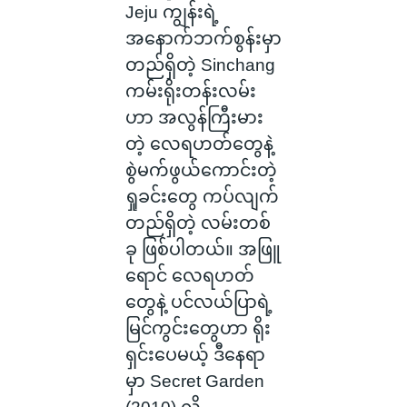
Jeju ကျွန်းရဲ့
အနောက်ဘက်စွန်းမှာ
တည်ရှိတဲ့ Sinchang
ကမ်းရိုးတန်းလမ်း
ဟာ အလွန်ကြီးမား
တဲ့ လေရဟတ်တွေနဲ့
စွဲမက်ဖွယ်ကောင်းတဲ့
ရှုခင်းတွေ ကပ်လျက်
တည်ရှိတဲ့ လမ်းတစ်
ခု ဖြစ်ပါတယ်။ အဖြူ
ရောင် လေရဟတ်
တွေနဲ့ ပင်လယ်ပြာရဲ့
မြင်ကွင်းတွေဟာ ရိုး
ရှင်းပေမယ့် ဒီနေရာ
မှာ Secret Garden