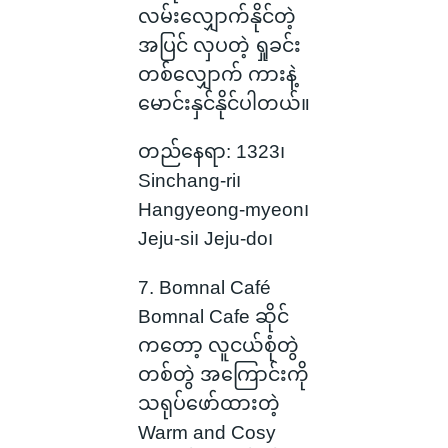
လမ်းလျှောက်နိုင်တဲ့
အပြင် လှပတဲ့ ရှုခင်း
တစ်လျှောက် ကားနဲ့
မောင်းနှင်နိုင်ပါတယ်။
တည်နေရာ: 1323၊
Sinchang-ri၊
Hangyeong-myeon၊
Jeju-si၊ Jeju-do၊
7. Bomnal Café
Bomnal Cafe ဆိုင်
ကတော့ လူငယ်စုံတွဲ
တစ်တွဲ အ‌ကြောင်းကို
သရုပ်ဖော်ထားတဲ့
Warm and Cosy