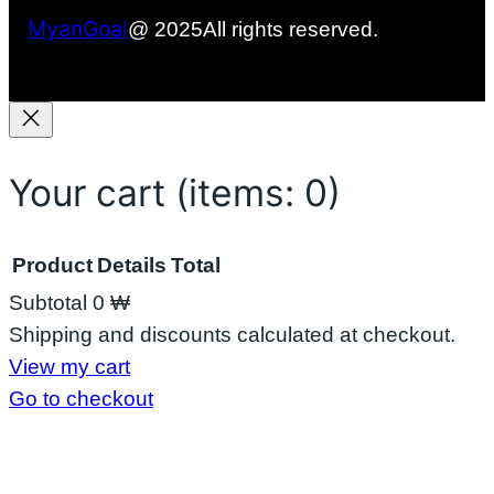
င်
MyanGoal
@ 2025
All rights reserved.
မ
လာ
း
Your cart
(items: 0)
Product
Details
Total
Subtotal
0 ₩
Products
Shipping and discounts calculated at checkout.
View my cart
in
Go to checkout
cart