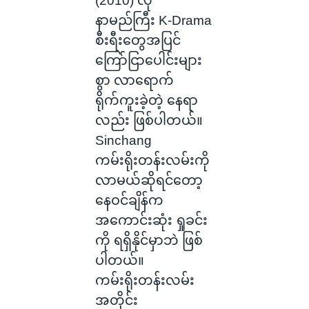
(2010) လို
နာမည်ကြီး K-Drama
စီးရီးတွေအပြင်
ကြော်ငြာပေါင်းများ
စွာ လာရောက်
ရိုက်ကူးခဲ့တဲ့ နေရာ
လည်း ဖြစ်ပါတယ်။
Sinchang
ကမ်းရိုးတန်းလမ်းကို
လာမယ်ဆိုရင်တော့
နေဝင်ချိန်က
အကောင်းဆုံး ရှုခင်း
ကို ရရှိနိုင်မှာဘဲ ဖြစ်
ပါတယ်။
ကမ်းရိုးတန်းလမ်း
အတိုင်း