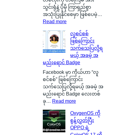
l
သွင်းရုံနဲ့ ပိုမို ကြာရှည်စွာ
a
အသုံးပြုနိုင်စေမှာ ဖြစ်ပေမဲ့…
s
:
Read more
g
S
လူစင်စစ်
o
i
ဖြစ်ကြောင်း
w
l
သက်သေပြလို့ရ
မြို့
i
မယ့် အခမဲ့ အ
ရဲ့
c
မည်းရောင် Badge
ကေ
o
ာ
n
Facebook မှာ ကိုယ်ဟာ “လူ
င်
C
စင်စစ်” ဖြစ်ကြောင်း
း
a
သက်သေပြလို့ရမယ့် အခမဲ့ အ
က
r
မည်းရောင် Badge လေးတစ်
င်
b
:
ခု…
Read more
ပေ
o
လူ
OxygenOS ကို
ါ်
n
စ
စွန့်လွှတ်ပြီး
မှ
B
င်
OPPO ရဲ့
ာ
a
စ
ColorOS 17 ကို