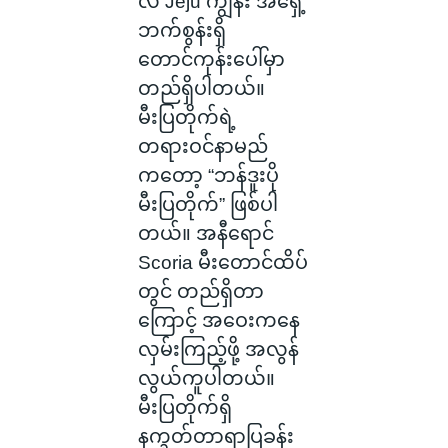
လဲ Jeju ကျွန်း အရှေ့
ဘက်စွန်းရှိ
တောင်ကုန်းပေါ်မှာ
တည်ရှိပါတယ်။
မီးပြတိုက်ရဲ့
တရားဝင်နာမည်
ကတော့ “ဘန်ဒူးပို
မီးပြတိုက်” ဖြစ်ပါ
တယ်။ အနီရောင်
Scoria မီးတောင်ထိပ်
တွင် တည်ရှိတာ
ကြောင့် အဝေးကနေ
လှမ်းကြည့်ဖို့ အလွန်
လွယ်ကူပါတယ်။
မီးပြတိုက်ရှိ
နက္ခတ်တာရာပြခန်း