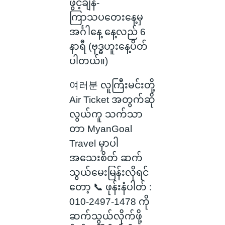
ဖွင့်ချိန်-
ကြာသပတေးနေ့မှ
အင်္ဂါနေ့ နေ့လည် 6
နာရီ (ဗုဒ္ဓဟူးနေ့ပိတ်
ပါတယ်။)
여러분 လူကြီးမင်းတို့
Air Ticket အတွက်ဆို
လွယ်ကူ သက်သာ
တာ MyanGoal
Travel မှာပါ
အသေးစိတ် ဆက်
သွယ်မေးမြန်းလိုရင်
တော့ 📞 ဖုန်းနံပါတ် :
010-2497-1478 ကို
ဆက်သွယ်လိုက်ဖို့