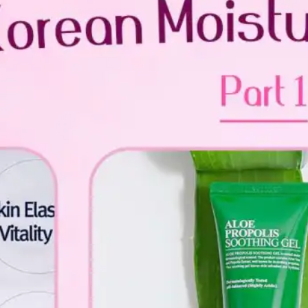
တွေ
ကြားမှ
ာ
အတေ
ာ်
လေး
ဂယက်
ရိုက်
သွားခဲ့
ပါ
တယ်
ပြီးခဲ့
တဲ့
ရက်ပို
င်းက စ
ကော့
တလန်
နိုင်ငံ