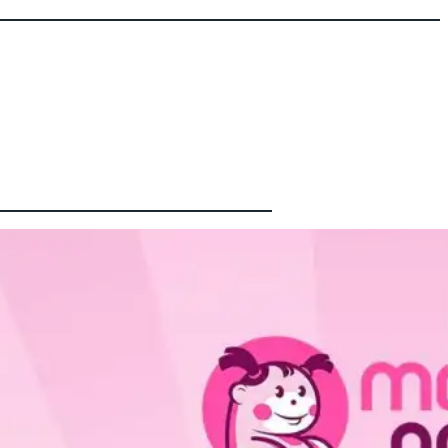
Latest
စကော့
တလန်