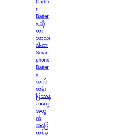
Carbo
n
Batter
y ဆို
တာ
ဘာလဲ၊
ဒါဟာ
Smart
phone
Batter
y
သက်
တမ်း
ပြဿန
ာတွေ
အတွ
က်
အဖြေ
တစ်ခု