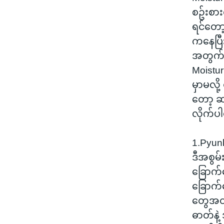
စဥ်းစာ
ရင်တော့
ကနေပြီ
အတွက် 
Moistur
မှာမလို
တော့ ဆ
လိုက်ပါ
1.Pyun
ဒီအစွမ
ခြောက်သ
ခြောက်
တွေအတ
ဓာတ်နဲ