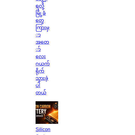
ရလို့
မြို့ခံ
တွေ
ကြားမှ
ာ
အတေ
ာ်
လေး
ဂယက်
ရိုက်
သွားခဲ့
ပါ
တယ်
Silicon