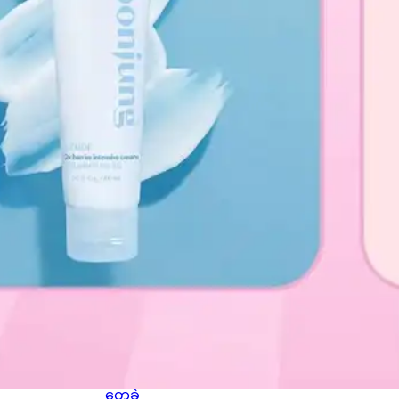
စကော့
တလန်
နိုင်ငံ
Glasg
ow မြို့
ရဲ့
ကောင်
းကင်
ပေါ်မှာ
နဂါး
တစ်
ကောင်
အမှန်
တက
ယ်
ပျံသန်း
နေတာ
ကို မြင်
တွေ့ခဲ့