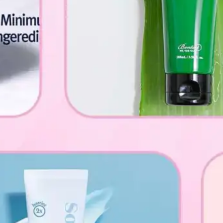
Glasg
ow မြို့
ရဲ့
ကောင်
းကင်
ပေါ်မှာ
နဂါး
တစ်
ကောင်
အမှန်
တက
ယ်
ပျံသန်း
နေတာ
ကို မြင်
တွေ့ခဲ့
ရလို့…
Read
more
: