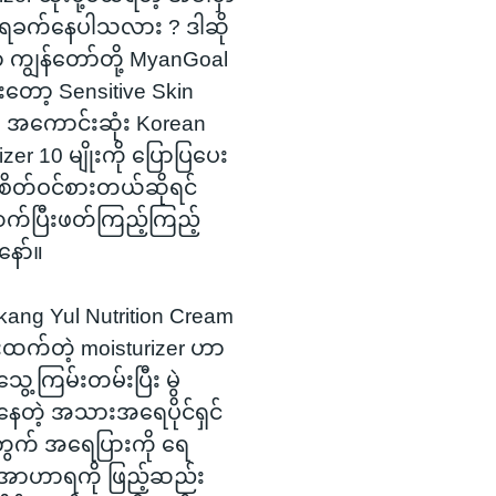
းရခက်နေပါသလား ? ဒါဆို
 ကျွန်တော်တို့ MyanGoal
းတော့ Sensitive Skin
အကောင်းဆုံး Korean
izer 10 မျိုးကို ပြောပြပေး
့ စိတ်ဝင်စားတယ်ဆိုရင်
က်ပြီးဖတ်ကြည့်ကြည့်
နော်။
kang Yul Nutrition Cream
်းထက်တဲ့ moisturizer ဟာ
ွေ့ကြမ်းတမ်းပြီး မွဲ
နေတဲ့ အသားအရေပိုင်ရှင်
ွက် အရေပြားကို ရေ
့ အာဟာရကို ဖြည့်ဆည်း