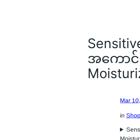
Sensiti
အကောင်း
Moisturiz
Mar 10
in
Shop
Sensi
Moistur