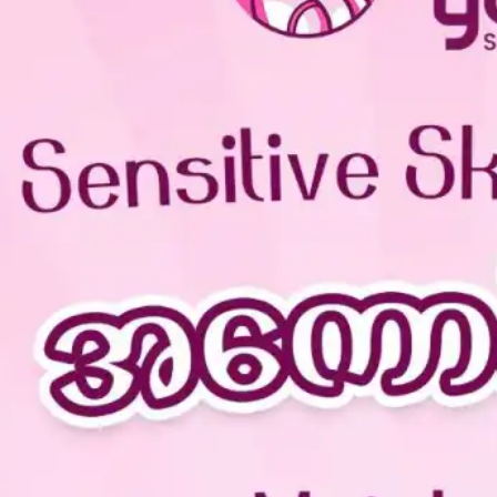
နိုင်ငံ
Glasg
ow မြို့
ရဲ့
ကောင်
းကင်
ပေါ်မှာ
နဂါး
တစ်
ကောင်
အမှန်
တက
ယ်
ပျံသန်း
နေတာ
ကို မြင်
တွေ့ခဲ့
ရလို့
မြို့ခံ