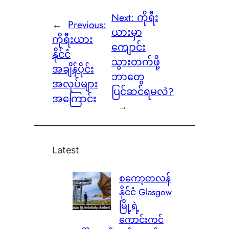
Next:
ကိုရီး
←
Previous:
ယားမှာ
ကိုရီးယား
ကျောင်း
နိုင်ငံ
သွားတက်ဖို့
အချိန်ပိုင်း
ဘာတွေ
အလုပ်များ
ပြင်ဆင်ရမလဲ?
အကြောင်း
→
Latest
စကော့တလန်
နိုင်ငံ Glasgow
မြို့ရဲ့
ကောင်းကင်