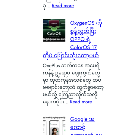
o
:
ခု…
Read more
မှ
n
လူ
ာ
B
စ
န
OxygenOS ကို
a
င်
ဂါ
စွန့်လွှတ်ပြီး
t
စ
း
OPPO ရဲ့
t
စ်
တ
e
ColorOS 17
ဖြ
စ်
r
ကိုပဲ ပြောင်းသုံးတော့မယ်
စ်
ကေ
y
ကြေ
ာ
OnePlus ဘက်ကနေ အမေရိ
ဆို
ာ
င်
ကန်နဲ့ ဥရောပ ဈေးကွက်တွေ
တ
င်
အ
မှာ ထုတ်ကုန်အသစ်တွေ ထပ်
ာ
း
မှ
မရောင်းတော့ဘဲ ထွက်ခွာတော့
ဘ
သ
န်
မယ်လို့ ကြေညာလိုက်သလို၊
ာ
က်
တ
:
နောက်ပိုင်း…
Read more
လဲ
သေ
က
O
၊
ပြ
ယ်
x
Google အ
ဒ
လို့
ပျံ
y
ါ
ကောင့်
ရ
သ
g
ဟ