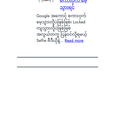
စကားဝှက် မေ့
မ
န်
e
ာ
ယ့်
သွားရင်
း
n
S
အ
နေ
O
Google အကောင့် စကားဝှက်
m
ခ
တ
S
မေ့သွားလို့ပဲဖြစ်ဖြစ်၊ Locked
a
မဲ့
ာ
ကို
ကျသွားလို့ပဲဖြစ်ဖြစ်
r
အ
ကို
စွ
အလွယ်တကူ ပြန်ဝင်လို့ရမယ့်
t
မ
မြ
န့်
:
Selfie ဗီဒီယိုနဲ့…
Read more
p
ည်
င်
လွှ
G
h
း
တွေ့
တ်
o
o
ရေ
ခဲ့
ပြီ
o
n
ာ
ရ
း
g
e
င်
လို့
O
l
B
B
မြို့
P
e
a
a
ခံ
P
အ
t
d
တွေ
O
ကေ
t
g
ကြာ
ရဲ့
ာ
e
e
း
C
င့်
r
မှ
o
စ
y
ာ
l
ကာ