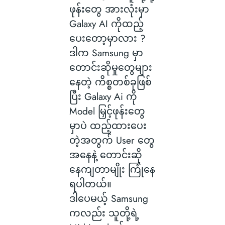
ဖုန်းတွေ အားလုံးမှာ
Galaxy AI ကိုထည့်
ပေးတော့မှာလား ?
ဒါက Samsung မှာ
တောင်းဆိုမှုတွေများ
နေတဲ့ ကိစ္စတစ်ခုဖြစ်
ပြီး Galaxy Ai ကို
Model မြှင့်ဖုန်းတွေ
မှာပဲ ထည့်ထားပေး
တဲ့အတွက် User တွေ
အနေနဲ့ တောင်းဆို
နေကျတာမျိုး ကြုံနေ
ရပါတယ်။
ဒါပေမယ့် Samsung
ကလည်း သူတို့ရဲ့