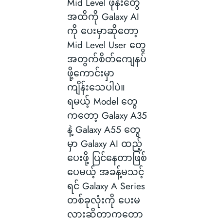
Mid Level ဖုန်းတွေ
အထိကို Galaxy AI
ကို ပေးမှာဆိုတော့
Mid Level User တွေ
အတွက်စိတ်ကျေနပ်
ဖို့ကောင်းမှာ
ကျိန်းသေပါပဲ။
ရမယ့် Model တွေ
ကတော့ Galaxy A35
နဲ့ Galaxy A55 တွေ
မှာ Galaxy AI ထည့်
ပေးဖို့ ပြင်နေတာဖြစ်
ပေမယ့် အခန့်မသင့်
ရင် Galaxy A Series
တစ်ခုလုံးကို ပေးမ
လားဆိုတာကတော့