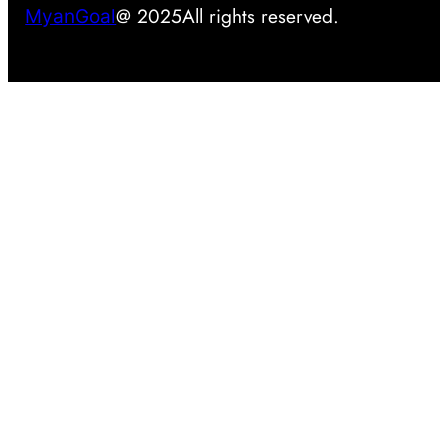
စ်
@ 2025
All rights reserved.
MyanGoal
လ
ာ
နို
င်
မ
လာ
း