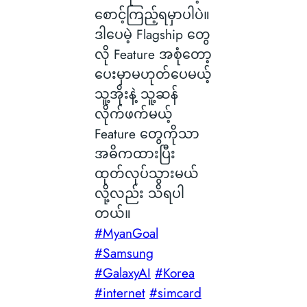
စောင့်ကြည့်ရမှာပါပဲ။
ဒါပေမဲ့ Flagship တွေ
လို Feature အစုံတော့
ပေးမှာမဟုတ်ပေမယ့်
သူ့အိုးနဲ့ သူ့ဆန်
လိုက်ဖက်မယ့်
Feature တွေကိုသာ
အဓိကထားပြီး
ထုတ်လုပ်သွားမယ်
လို့လည်း သိရပါ
တယ်။
#MyanGoal
#Samsung
#GalaxyAI
#Korea
#internet
#simcard