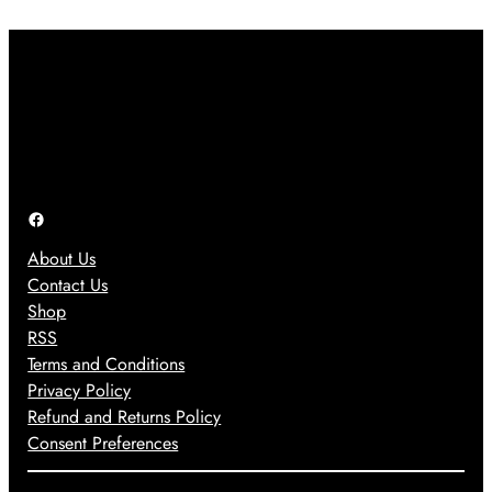
သ
အ
o
း
က်
တေ
r
ဝှ
တ
ာ်
O
က်
မ်
လေ
S
မေ့
း
း
1
သွာ
ပြ
ဂ
7
း
ဿ
ယ
ကို
ရ
န
က်
ပဲ
င်
ာ
Facebook
ရို
ပြေ
တွေ
က်
ာ
About Us
အ
သွာ
င်
Contact Us
တွ
း
း
Shop
က်
ခဲ့
သုံ
RSS
အ
ပ
း
Terms and Conditions
ဖြေ
ါ
တေ
Privacy Policy
တ
တ
ာ့
Refund and Returns Policy
စ်
ယ်
မ
Consent Preferences
ခု
ယ်
ဖြ