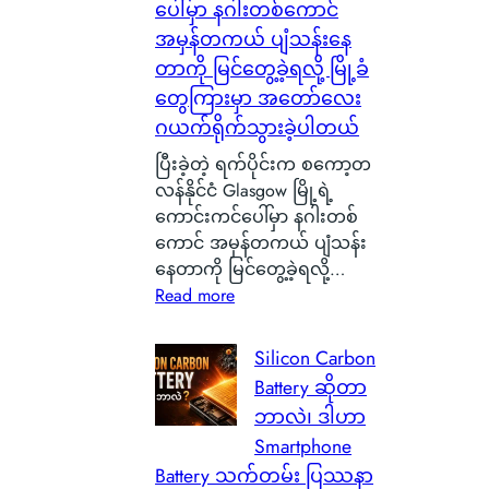
ပေါ်မှာ နဂါးတစ်ကောင်
အမှန်တကယ် ပျံသန်းနေ
တာကို မြင်တွေ့ခဲ့ရလို့ မြို့ခံ
တွေကြားမှာ အတော်လေး
ဂယက်ရိုက်သွားခဲ့ပါတယ်
ပြီးခဲ့တဲ့ ရက်ပိုင်းက စကော့တ
လန်နိုင်ငံ Glasgow မြို့ရဲ့
ကောင်းကင်ပေါ်မှာ နဂါးတစ်
ကောင် အမှန်တကယ် ပျံသန်း
နေတာကို မြင်တွေ့ခဲ့ရလို့…
:
Read more
စ
ကေ
Silicon Carbon
ာ့
Battery ဆိုတာ
တ
ဘာလဲ၊ ဒါဟာ
လ
Smartphone
န်
Battery သက်တမ်း ပြဿနာ
နို