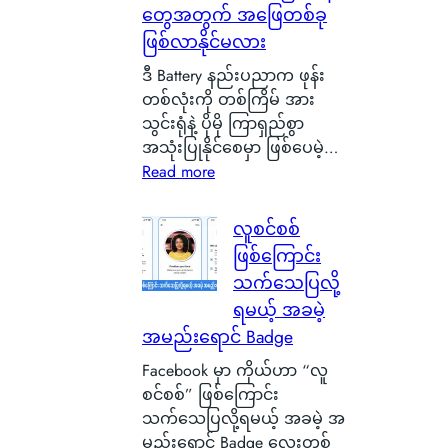
တွေအတွက် အဖြေတစ်ခု
င်
ငံ
ဖြစ်လာနိုင်မလား
G
ဒီ Battery နည်းပညာက ဖုန်း
l
တစ်လုံးကို တစ်ကြိမ် အား
a
သွင်းရုံနဲ့ ပိုမို ကြာရှည်စွာ
s
အသုံးပြုနိုင်စေမှာ ဖြစ်ပေမဲ့…
g
:
Read more
o
S
w
i
လူစင်စစ်
မြို့
l
ရဲ့
ဖြစ်ကြောင်း
i
ကေ
သက်သေပြလို့
c
ာ
ရမယ့် အခမဲ့
o
င်
အမည်းရောင် Badge
n
း
C
Facebook မှာ ကိုယ်ဟာ “လူ
က
a
စင်စစ်” ဖြစ်ကြောင်း
င်
r
သက်သေပြလို့ရမယ့် အခမဲ့ အ
ပေ
b
မည်းရောင် Badge လေးတစ်
ါ်