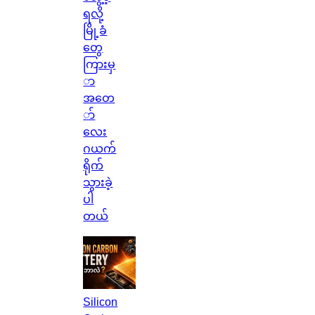
ရလို့
မြို့ခံ
တွေ
ကြားမှ
ာ
အတေ
ာ်
လေး
ဂယက်
ရိုက်
သွားခဲ့
ပါ
တယ်
Silicon