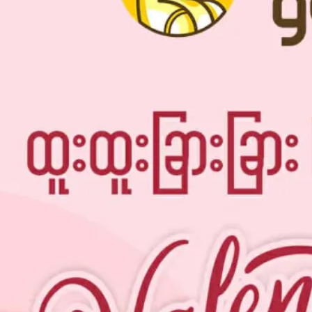
နိုင်ငံ
Glasg
ow မြို့
ရဲ့
ကောင်
းကင်
ပေါ်မှာ
နဂါး
တစ်
ကောင်
အမှန်
တက
ယ်
ပျံသန်း
နေတာ
ကို မြင်
တွေ့ခဲ့
ရလို့
မြို့ခံ