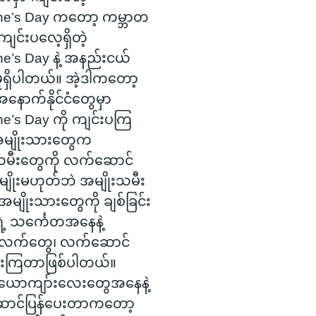
ine’s Day ကတော့ ကမ္ဘာတ
 ကျင်းပလေ့ရှိတဲ့
ne’s Day နဲ့ အနည်းငယ်
မှုရှိပါတယ်။ အဲ့ဒါကတော့
နောက်နိုင်ငံတွေမှာ
ne’s Day ကို ကျင်းပကြ
အမျိုးသားတွေက
သမီးတွေကို လက်ဆောင်
ျိုးမဟုတ်ဘဲ အမျိုးသမီး
မျိုးသားတွေကို ချစ်ခြင်း
ရဲ့ သင်္ကေတအနေနဲ့
လက်တွေ၊ လက်ဆောင်
ေးကြတာဖြစ်ပါတယ်။
့ ယောကျာ်းလေးတွေအနေနဲ့
ာင်ပြန်ပေးတာကတော့