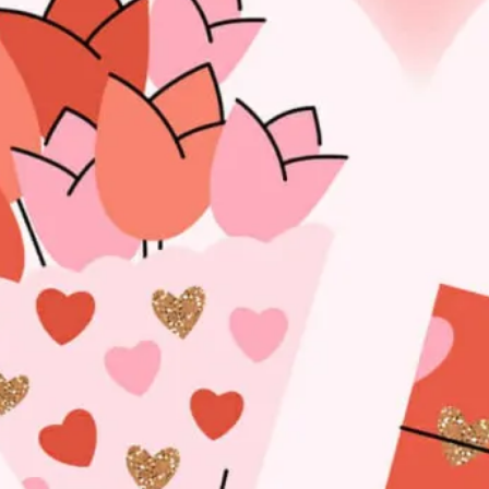
Glasg
ow မြို့
ရဲ့
ကောင်
းကင်
ပေါ်မှာ
နဂါး
တစ်
ကောင်
အမှန်
တက
ယ်
ပျံသန်း
နေတာ
ကို မြင်
တွေ့ခဲ့
ရလို့…
Read
more
: