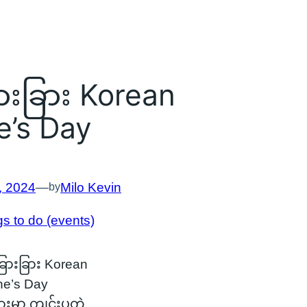
ားခြား Korean
e’s Day
, 2024
—
Milo Kevin
by
s to do (events)
ြားခြား Korean
ne’s Day
ားမှာ ကျင်းပတဲ့