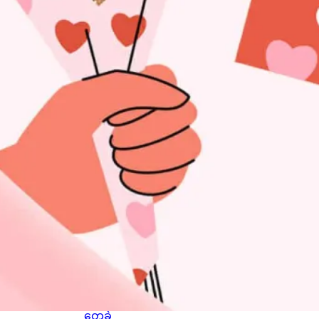
စကော့
တလန်
နိုင်ငံ
Glasg
ow မြို့
ရဲ့
ကောင်
းကင်
ပေါ်မှာ
နဂါး
တစ်
ကောင်
အမှန်
တက
ယ်
ပျံသန်း
နေတာ
ကို မြင်
တွေ့ခဲ့