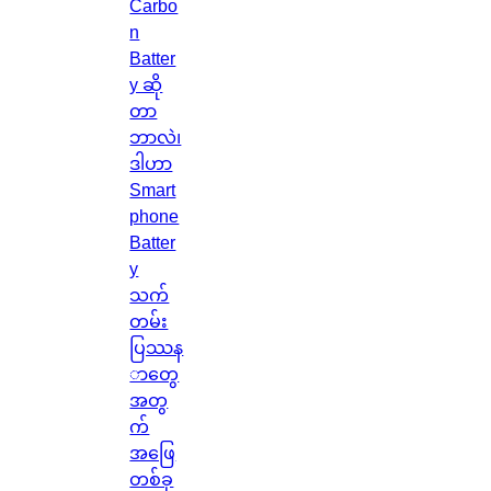
Carbo
n
Batter
y ဆို
တာ
ဘာလဲ၊
ဒါဟာ
Smart
phone
Batter
y
သက်
တမ်း
ပြဿန
ာတွေ
အတွ
က်
အဖြေ
တစ်ခု