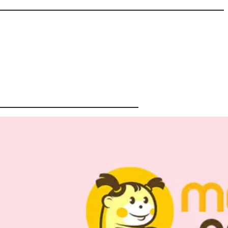
Latest
စကော့
တလန်