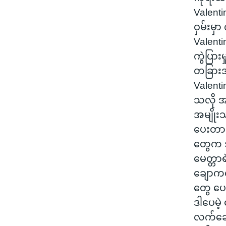
Valent
ဝှမ်းမှာ
Valenti
ကွဲပြား
တခြားအ
Valenti
သလို 
အမျိုး
ပေးတာမ
တွေက အ
မေတ္တာ
ချောက
တွေ ပ
ဒါပေမဲ
လက်ဆေ