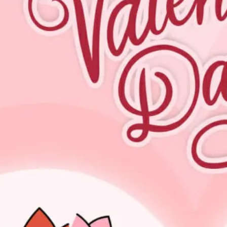
တွေ
ကြားမှ
ာ
အတေ
ာ်
လေး
ဂယက်
ရိုက်
သွားခဲ့
ပါ
တယ်
ပြီးခဲ့
တဲ့
ရက်ပို
င်းက စ
ကော့
တလန်
နိုင်ငံ