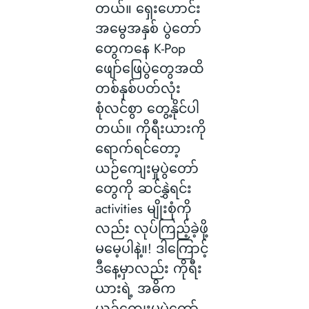
တယ်။ ရှေးဟောင်း
အမွေအနှစ် ပွဲတော်
တွေကနေ K-Pop
ဖျော်ဖြေပွဲတွေအထိ
တစ်နှစ်ပတ်လုံး
စုံလင်စွာ တွေ့နိုင်ပါ
တယ်။ ကိုရီးယားကို
ရောက်ရင်တော့
ယဉ်ကျေးမှုပွဲတော်
တွေကို ဆင်နွှဲရင်း
activities မျိုးစုံကို
လည်း လုပ်ကြည့်ခဲ့ဖို့
မမေ့ပါနဲ့။! ဒါကြောင့်
ဒီနေ့မှာလည်း ကိုရီး
ယားရဲ့ အဓိက
ယဉ်ကျေးမှုပွဲတော်