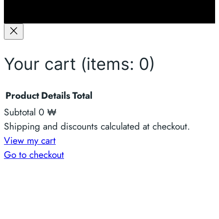
င်
မ
လာ
း
Your cart
(items: 0)
Product
Details
Total
Subtotal
0 ₩
Products
Shipping and discounts calculated at checkout.
View my cart
in
Go to checkout
cart