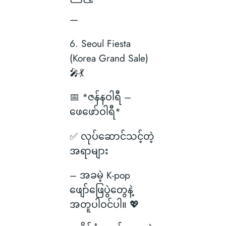
—
6. Seoul Fiesta
(Korea Grand Sale)
🎤💃
📅 *ဇန်နဝါရီ –
ဖေဖော်ဝါရီ*
✅ လုပ်ဆောင်သင့်တဲ့
အရာများ
– အခမဲ့ K-pop
ဖျော်ဖြေပွဲတွေနဲ့
အတူပါဝင်ပါ။ 💖