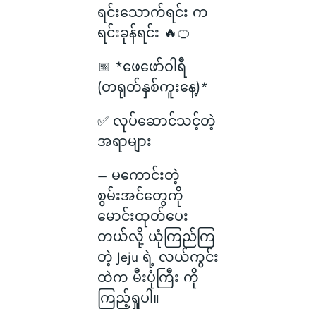
ရင်းသောက်ရင်း က
ရင်းခုန်ရင်း 🔥🍊
📅 *ဖေဖော်ဝါရီ
(တရုတ်နှစ်ကူးနေ့)*
✅ လုပ်ဆောင်သင့်တဲ့
အရာများ
– မကောင်းတဲ့
စွမ်းအင်တွေကို
မောင်းထုတ်ပေး
တယ်လို့ ယုံကြည်ကြ
တဲ့ Jeju ရဲ့ လယ်ကွင်း
ထဲက မီးပုံကြီး ကို
ကြည့်ရှုပါ။