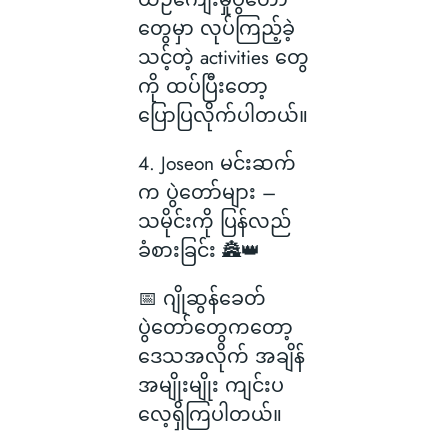
တွေမှာ လုပ်ကြည့်ခဲ့
သင့်တဲ့ activities တွေ
ကို ထပ်ပြီးတော့
ပြောပြလိုက်ပါတယ်။
4. Joseon မင်းဆက်
က ပွဲတော်များ –
သမိုင်းကို ပြန်လည်
ခံစားခြင်း 🏯👑
📅 ဂျိုဆွန်ခေတ်
ပွဲတော်တွေကတော့
ဒေသအလိုက် အချိန်
အမျိုးမျိုး ကျင်းပ
လေ့ရှိကြပါတယ်။