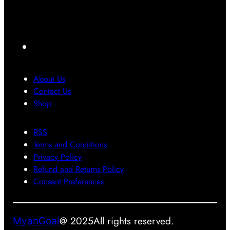
ာ်
း
င်
ကို
လေ
ပြ
ပဲ
း
ဿ
ပြေ
ဂ
န
ာ
F
ယ
ာ
င်
a
က်
တွေ
း
c
About Us
ရို
အ
သုံ
e
Contact Us
က်
တွ
း
b
Shop
သွာ
က်
တေ
း
အ
ာ့
o
ခဲ့
ဖြေ
မ
RSS
o
ပ
တ
ယ်
Terms and Conditions
k
ါ
စ်
Privacy Policy
တ
ခု
Refund and Returns Policy
ယ်
ဖြ
Consent Preferences
စ်
လ
ာ
@ 2025
All rights reserved.
MyanGoal
နို