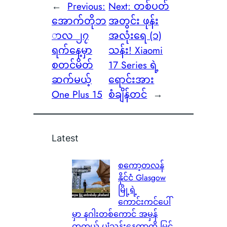
←
Previous:
Next:
တစ်ပတ်
အောက်တိုဘ
အတွင်း ဖုန်း
ာလ ၂၇
အလုံးရေ (၁)
ရက်နေ့မှာ
သန်း! Xiaomi
စတင်မိတ်
17 Series ရဲ့
ဆက်မယ့်
ရောင်းအား
One Plus 15
စံချိန်တင်
→
Latest
စကော့တလန်
နိုင်ငံ Glasgow
မြို့ရဲ့
ကောင်းကင်ပေါ်
မှာ နဂါးတစ်ကောင် အမှန်
တကယ် ပျံသန်းနေတာကို မြင်