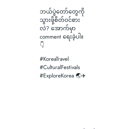
ဘယ်ပွဲတော်တွေကို
သွားဖို့စိတ်ဝင်စား
လဲ? အောက်မှာ
comment ရေးခဲ့ပါ။
👇
#KoreaTravel
#CulturalFestivals
#ExploreKorea 🌏✈️