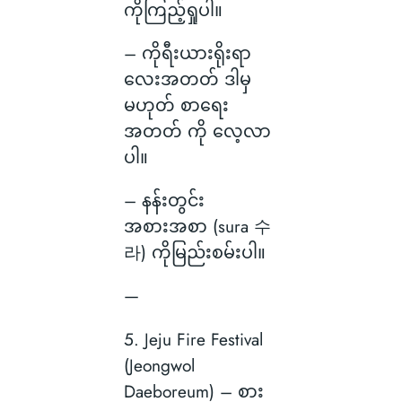
ကိုကြည့်ရှုပါ။
– ကိုရီးယားရိုးရာ
လေးအတတ် ဒါမှ
မဟုတ် စာရေး
အတတ် ကို လေ့လာ
ပါ။
– နန်းတွင်း
အစားအစာ (sura 수
라) ကိုမြည်းစမ်းပါ။
—
5. Jeju Fire Festival
(Jeongwol
Daeboreum) – စား