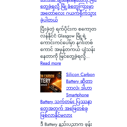
တွေ့ခဲ့ရလို့ မြို့ခံတွေကြားမှာ
အတော်လေး ဂယက်ရိုက်သွား
ခဲ့ပါတယ်
ပြီးခဲ့တဲ့ ရက်ပိုင်းက စကော့တ
လန်နိုင်ငံ Glasgow မြို့ရဲ့
ကောင်းကင်ပေါ်မှာ နဂါးတစ်
ကောင် အမှန်တကယ် ပျံသန်း
နေတာကို မြင်တွေ့ခဲ့ရလို့…
:
Read more
စ
Silicon Carbon
ကေ
Battery ဆိုတာ
ာ့
ဘာလဲ၊ ဒါဟာ
တ
Smartphone
လ
Battery သက်တမ်း ပြဿနာ
န်
တွေအတွက် အဖြေတစ်ခု
နို
ဖြစ်လာနိုင်မလား
င်
ငံ
ဒီ Battery နည်းပညာက ဖုန်း