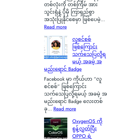
G
တစ်လုံးကို တစ်ကြိမ် အား
l
သွင်းရုံနဲ့ ပိုမို ကြာရှည်စွာ
a
အသုံးပြုနိုင်စေမှာ ဖြစ်ပေမဲ့…
s
:
Read more
g
S
လူစင်စစ်
o
i
ဖြစ်ကြောင်း
w
l
သက်သေပြလို့ရ
မြို့
i
မယ့် အခမဲ့ အ
ရဲ့
c
မည်းရောင် Badge
ကေ
o
ာ
n
Facebook မှာ ကိုယ်ဟာ “လူ
င်
C
စင်စစ်” ဖြစ်ကြောင်း
း
a
သက်သေပြလို့ရမယ့် အခမဲ့ အ
က
r
မည်းရောင် Badge လေးတစ်
င်
b
:
ခု…
Read more
ပေ
o
လူ
OxygenOS ကို
ါ်
n
စ
စွန့်လွှတ်ပြီး
မှ
B
င်
OPPO ရဲ့
ာ
a
စ