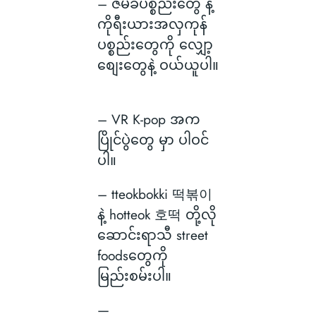
– ဇိမ်ခံပစ္စည်းတွေ နဲ့
ကိုရီးယားအလှကုန်
ပစ္စည်းတွေကို လျှော့
စျေးတွေနဲ့ ဝယ်ယူပါ။
– VR K-pop အက
ပြိုင်ပွဲတွေ မှာ ပါဝင်
ပါ။
– tteokbokki 떡볶이
နဲ့ hotteok 호떡 တို့လို
ဆောင်းရာသီ street
foodsတွေကို
မြည်းစမ်းပါ။
—