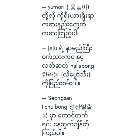
– yutnori ( 윷놀이)
တို့လို ကိုရီးယားရိုးရာ
ကစားနည်းတွေကို
ကစားကြည့်ပါ။
– Jeju ရဲ့ နာမည်ကြီး
ဝက်သားကင် နှင့်
လတ်ဆတ် hallabong
한라봉 (လိမ္မော်သီး)
ကိုမြည်းစမ်းပါ။
– Seongsan
Ilchulbong 성산일출
봉 မှာ တောင်တက်
ရင်း နေထွက်ချိန်ကို
ကြည့်ပါ။