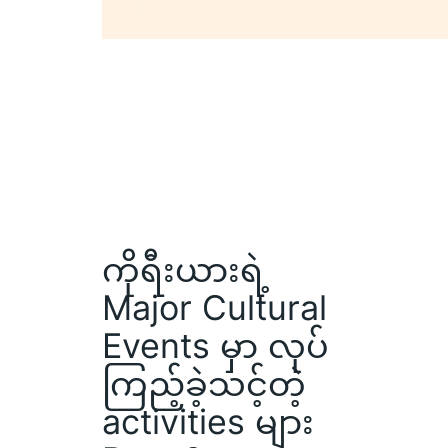
ကိုရီးယားရဲ့
Major Cultural
Events မှာ လုပ်
ကြည့်ခဲ့သင့်တဲ့
activities များ