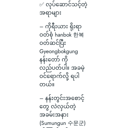
✅ လုပ်ဆောင်သင့်တဲ့
အရာများ
– ကိုရီးယား ရိုးရာ
ဝတ်စုံ hanbok 한복
ဝတ်ဆင်ပြီး
Gyeongbokgung
နန်းတော် ကို
လည်ပတ်ပါ။ အခမဲ့
ဝင်ရောက်လို့ ရပါ
တယ်။
– နန်းတွင်းအစောင့်
တွေ လဲလှယ်တဲ့
အခမ်းအနား
(Sumungun 수문군)