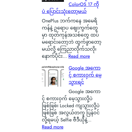
ColorOS 17 ကို
န
t
စ်
ပဲ ပြောင်းသုံးတော့မယ်
ဂါ
t
ဖြ
း
e
စ်
OnePlus ဘက်ကနေ အမေရိ
တ
r
ကြေ
ကန်နဲ့ ဥရောပ ဈေးကွက်တွေ
စ်
y
ာ
မှာ ထုတ်ကုန်အသစ်တွေ ထပ်
ကေ
ဆို
င်
မရောင်းတော့ဘဲ ထွက်ခွာတော့
ာ
တ
း
မယ်လို့ ကြေညာလိုက်သလို၊
င်
ာ
သ
:
နောက်ပိုင်း…
Read more
အ
ဘ
က်
O
Google အကော
မှ
ာ
သေ
x
င့် စကားဝှက် မေ့
န်
လဲ
ပြ
y
သွားရင်
တ
၊
လို့
g
က
ဒ
ရ
e
Google အကော
ယ်
ါ
မ
n
င့် စကားဝှက် မေ့သွားလို့ပဲ
ပျံ
ဟ
ယ့်
O
ဖြစ်ဖြစ်၊ Locked ကျသွားလို့ပဲ
သ
ာ
အ
S
ဖြစ်ဖြစ် အလွယ်တကူ ပြန်ဝင်
န်
S
ခ
ကို
လို့ရမယ့် Selfie ဗီဒီယိုနဲ့…
း
m
:
မဲ့
စွ
Read more